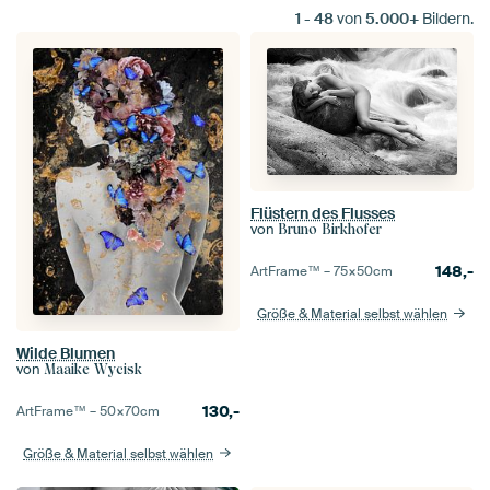
1
-
48
von
5.000+
Bildern.
Flüstern des Flusses
von
Bruno Birkhofer
148,-
ArtFrame™ –
75×50
cm
Größe & Material selbst wählen
Wilde Blumen
von
Maaike Wycisk
130,-
ArtFrame™ –
50×70
cm
Größe & Material selbst wählen