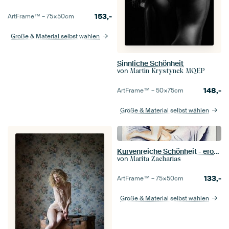
153,-
ArtFrame™ –
75×50
cm
Größe & Material selbst wählen
Sinnliche Schönheit
von
Martin Krystynek MQEP
148,-
ArtFrame™ –
50×75
cm
Größe & Material selbst wählen
Kurvenreiche Schönheit - erotische Kunst
von
Marita Zacharias
133,-
ArtFrame™ –
75×50
cm
Größe & Material selbst wählen