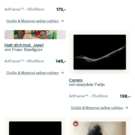
173,-
ArtFrame™ –
50×85
cm
Größe & Material selbst wählen
Halt dich fest, Jane!
von
Frans Mandigers
145,-
ArtFrame™ –
60×60
cm
Größe & Material selbst wählen
Curves
von
marjolein Parijs
138,-
ArtFrame™ –
75×50
cm
Größe & Material selbst wählen