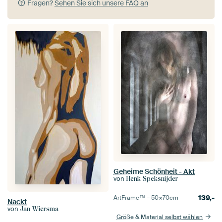
Fragen?
Sehen Sie sich unsere FAQ an
Geheime Schönheit - Akt
von
Henk Speksnijder
139,-
ArtFrame™ –
50×70
cm
Nackt
von
Jan Wiersma
Größe & Material selbst wählen