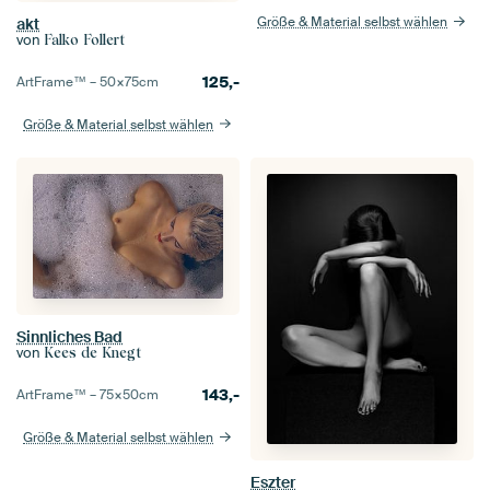
Größe & Material selbst wählen
akt
von
Falko Follert
125,-
ArtFrame™ –
50×75
cm
Größe & Material selbst wählen
Sinnliches Bad
von
Kees de Knegt
143,-
ArtFrame™ –
75×50
cm
Größe & Material selbst wählen
Eszter