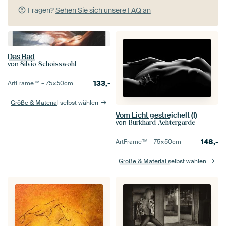
Fragen?
Sehen Sie sich unsere FAQ an
Das Bad
von
Silvio Schoisswohl
133,-
ArtFrame™ –
75×50
cm
Größe & Material selbst wählen
Vom Licht gestreichelt (I)
von
Burkhard Achtergarde
148,-
ArtFrame™ –
75×50
cm
Größe & Material selbst wählen