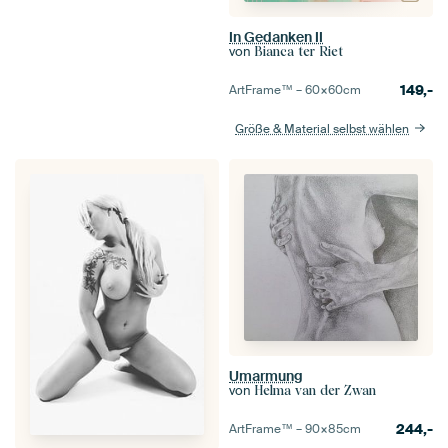
In Gedanken II
von
Bianca ter Riet
149,-
ArtFrame™ –
60×60
cm
Größe & Material selbst wählen
Umarmung
von
Helma van der Zwan
244,-
ArtFrame™ –
90×85
cm