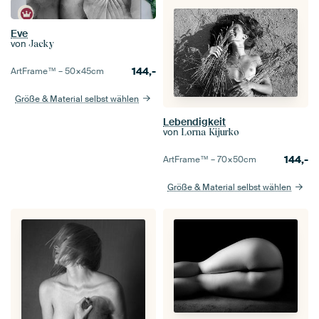
Eve
von
Jacky
144,-
ArtFrame™ –
50×45
cm
Größe & Material selbst wählen
Lebendigkeit
von
Lorna Kijurko
144,-
ArtFrame™ –
70×50
cm
Größe & Material selbst wählen