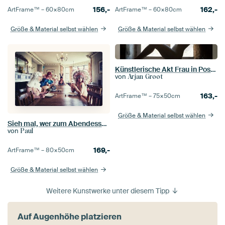
156,-
162,-
ArtFrame™ –
60×80
cm
ArtFrame™ –
60×80
cm
Größe & Material selbst wählen
Größe & Material selbst wählen
Künstlerische Akt Frau in Pose sitzt am Fenster
von
Arjan Groot
163,-
ArtFrame™ –
75×50
cm
Größe & Material selbst wählen
Sieh mal, wer zum Abendessen kommt
von
Paul
169,-
ArtFrame™ –
80×50
cm
Größe & Material selbst wählen
Weitere Kunstwerke unter diesem Tipp
Auf Augenhöhe platzieren