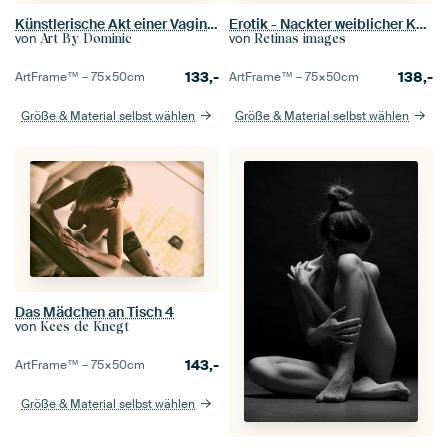
Künstlerische Akt einer Vagina in Low Key Schwarz und Weiß
Erotik - Nackter weiblicher Körper, bedeckt mit Wasser und Eiswürfeln
von
von
Art By Dominic
Retinas images
133,-
138,-
ArtFrame™ –
75×50
cm
ArtFrame™ –
75×50
cm
Größe & Material selbst wählen
Größe & Material selbst wählen
Das Mädchen an Tisch 4
von
Kees de Knegt
143,-
ArtFrame™ –
75×50
cm
Größe & Material selbst wählen