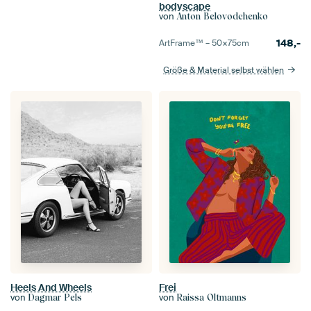
bodyscape
von
Anton Belovodchenko
148,-
ArtFrame™ –
50×75
cm
Größe & Material selbst wählen
Heels And Wheels
Frei
von
von
Dagmar Pels
Raissa Oltmanns