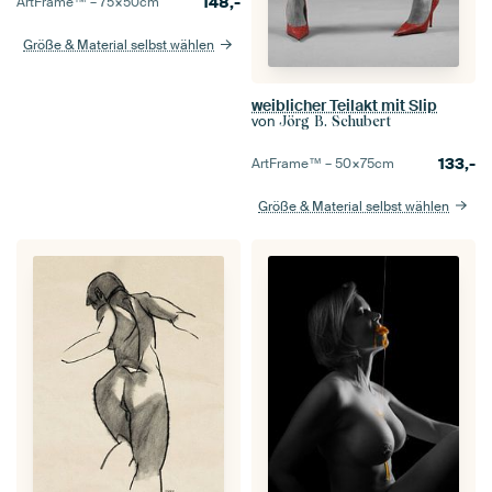
148,-
ArtFrame™ –
75×50
cm
Größe & Material selbst wählen
weiblicher Teilakt mit Slip
von
Jörg B. Schubert
133,-
ArtFrame™ –
50×75
cm
Größe & Material selbst wählen