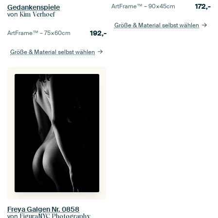
172,-
ArtFrame™ –
90×45
cm
Gedankenspiele
von
Kim Verhoef
Größe & Material selbst wählen
192,-
ArtFrame™ –
75×60
cm
Größe & Material selbst wählen
Freya Galgen Nr. 0858
von
FiguraNYC Photography