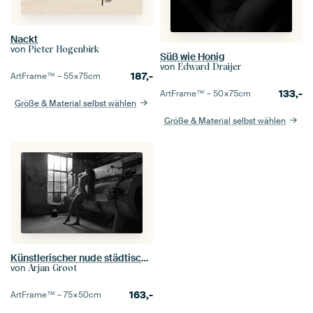
Nackt
von
Pieter Hogenbirk
Süß wie Honig
von
Edward Draijer
187,-
ArtFrame™ –
55×75
cm
133,-
ArtFrame™ –
50×75
cm
Größe & Material selbst wählen
Größe & Material selbst wählen
Künstlerischer nude städtischer Standort zurückhaltend im Schwarzen
von
Arjan Groot
163,-
ArtFrame™ –
75×50
cm