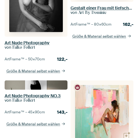
Gestalt einer Frau mit tiefschwarzem Bodyscape
von
Art By Dominic
162,-
ArtFrame™ –
80×60
cm
Größe & Material selbst wählen
Art Nude Photography
von
Falko Follert
122,-
ArtFrame™ –
50×70
cm
Größe & Material selbst wählen
Art Nude Photography NO.3
von
Falko Follert
143,-
ArtFrame™ –
45×90
cm
Größe & Material selbst wählen