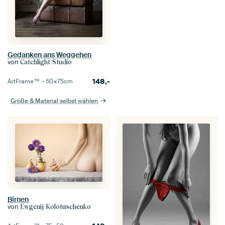
Gedanken ans Weggehen
von
Catchlight Studio
148,-
ArtFrame™ –
50×75
cm
Größe & Material selbst wählen
Birnen
von
Ewgenij Kolotuschenko