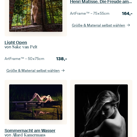
Henri Matisse. Die Freude am Leben
164,-
ArtFrame™ –
75×55
cm
Größe & Material selbst wählen
Light Open
von
Sake van Pelt
138,-
ArtFrame™ –
50×75
cm
Größe & Material selbst wählen
Sommernacht am Wasser
von
Allard Kamermans