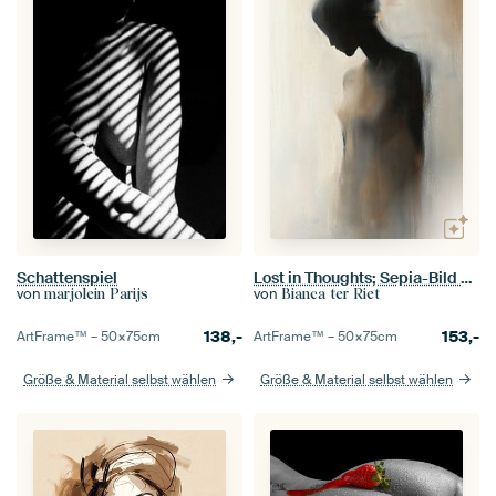
Schattenspiel
Lost in Thoughts; Sepia-Bild einer Frau in Schwarz-Weiß und Sepia
von
von
marjolein Parijs
Bianca ter Riet
138,-
153,-
ArtFrame™ –
50×75
cm
ArtFrame™ –
50×75
cm
Größe & Material selbst wählen
Größe & Material selbst wählen