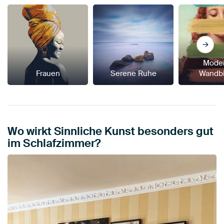
Mode
Frauen
Serene Ruhe
Wandbi
Wo wirkt Sinnliche Kunst besonders gut
im Schlafzimmer?