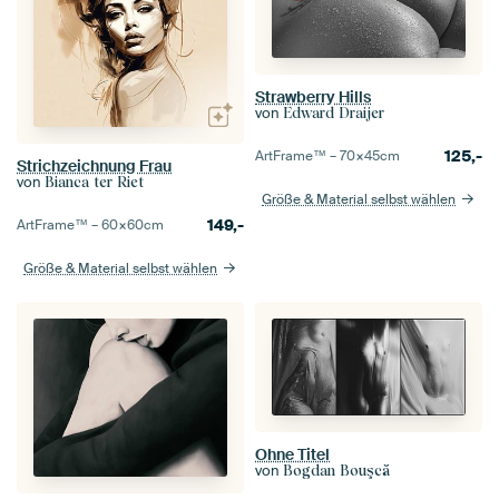
Strawberry Hills
von
Edward Draijer
125,-
ArtFrame™ –
70×45
cm
Strichzeichnung Frau
von
Bianca ter Riet
Größe & Material selbst wählen
149,-
ArtFrame™ –
60×60
cm
Größe & Material selbst wählen
Ohne Titel
von
Bogdan Bouşcă