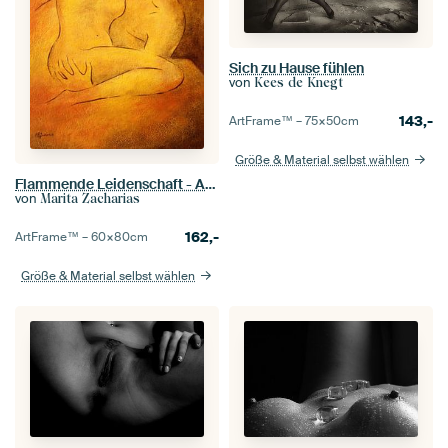
Sich zu Hause fühlen
von
Kees de Knegt
143,-
ArtFrame™ –
75×50
cm
Größe & Material selbst wählen
Flammende Leidenschaft - Aktmalerei Liebespaare
von
Marita Zacharias
162,-
ArtFrame™ –
60×80
cm
Größe & Material selbst wählen