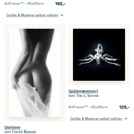
162,-
ArtFrame™ –
45×80
cm
Größe & Material selbst wählen
Spiderwomen I
von
Ton C Kroon
125,-
ArtFrame™ –
60×60
cm
Größe & Material selbst wählen
Derriere
von
David Naman