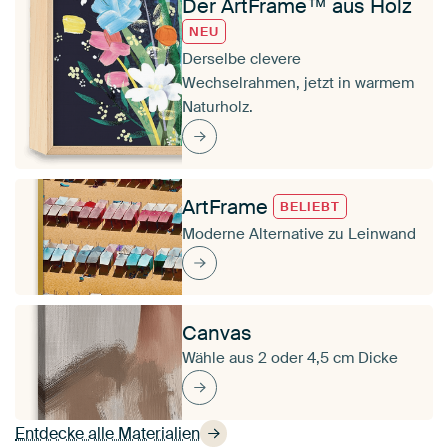
Der ArtFrame™ aus Holz
NEU
Derselbe clevere
Wechselrahmen, jetzt in warmem
Naturholz.
ArtFrame
BELIEBT
Moderne Alternative zu Leinwand
Canvas
Wähle aus 2 oder 4,5 cm Dicke
Entdecke alle Materialien