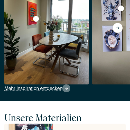
View 
View Popart mit Sardinen von But First Frami
Mehr Inspiration entdecken
Unsere Materialien