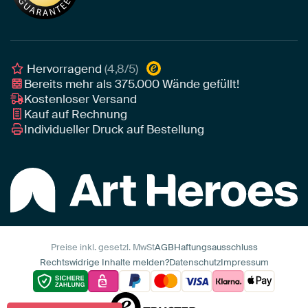
Leinwand für draußen
Individuelle Einrichtungsberatung
Awards und Preise
Poster
Geschäftskunden
Gerahmtes Poster
Interior Designer Programm
Hervorragend
(4,8/5)
Art Heroes App
Bereits mehr als
375.000
Wände gefüllt!
Kostenloser Versand
Kauf auf Rechnung
Individueller Druck auf Bestellung
Preise inkl. gesetzl. MwSt
AGB
Haftungsausschluss
Rechtswidrige Inhalte melden?
Datenschutz
Impressum