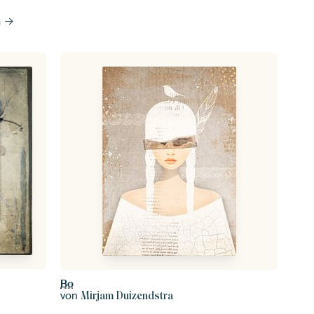
n
Bo
von
Mirjam Duizendstra