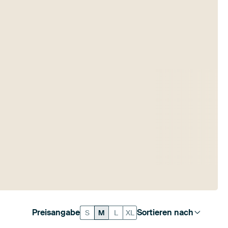
Preisangabe
Sortieren nach
S
M
L
XL