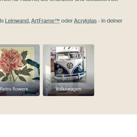
ls
Leinwand
,
ArtFrame™
oder
Acrylglas
- in deiner
Retro flowers
Volkswagen