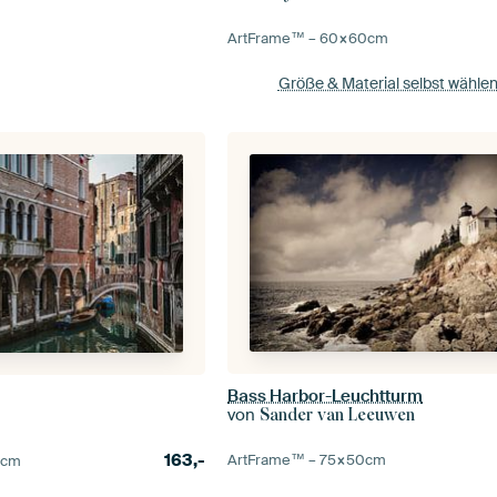
ArtFrame™ –
60×60
cm
Größe & Material selbst wähle
Bass Harbor-Leuchtturm
von
Sander van Leeuwen
163,-
ArtFrame™ –
75×50
cm
0
cm