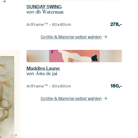
n
SUNDAY SWING
von
db Waterman
278,-
ArtFrame™ –
60×80
cm
Größe & Material selbst wählen
Maddies Laune
von
Jota de jai
180,-
ArtFrame™ –
60×80
cm
Größe & Material selbst wählen