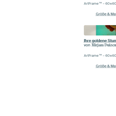
ArtFrame™ –
60×6
Größe & Mat
Ihre goldene Stu
von
Mirjam Duize
ArtFrame™ –
60×6
Größe & Mat