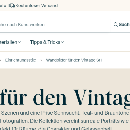
füllt
Kostenloser Versand
e nach Kunstwerken
Such
erialien
Tipps & Tricks
Einrichtungsstile
Wandbilder für den Vintage Stil
ür den Vintag
e Szenen und eine Prise Sehnsucht. Teal- und Brauntöne
 Fotografien. Die Kollektion vereint surreale Porträts wie
erfekt für Räume, die Charakter und Gelassenheit