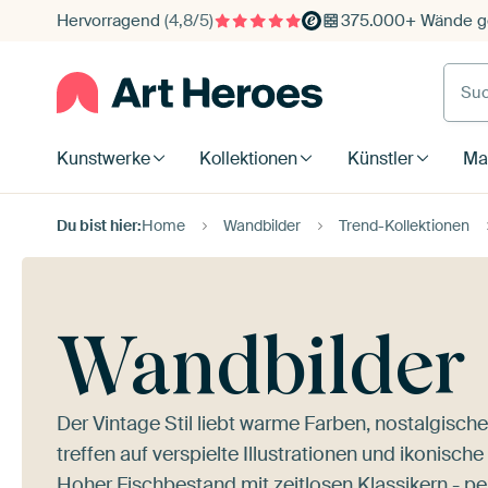
Hervorragend
(4,8/5)
375.000+ Wände ge
Such
Kunstwerke
Kollektionen
Künstler
Mat
Du bist hier:
Home
Wandbilder
Trend-Kollektionen
Wandbilder f
Der Vintage Stil liebt warme Farben, nostalgisch
treffen auf verspielte Illustrationen und ikonische
Hoher Fischbestand
mit zeitlosen Klassikern - p