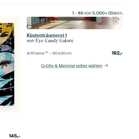
1
-
48
von
5.000+
Bildern.
Küstenträumerei 1
von
Eye Candy Galore
192,-
ArtFrame™ –
80×60
cm
Größe & Material selbst wählen
145,-