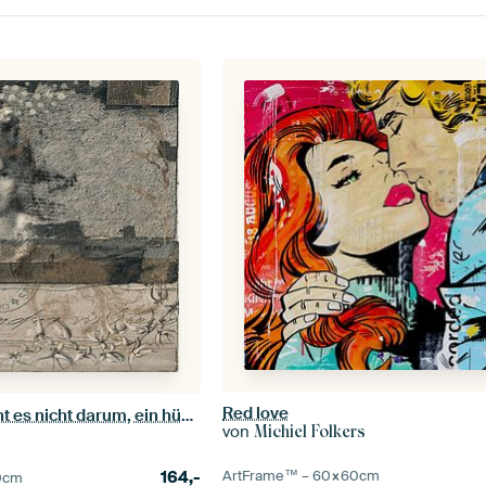
Red love
Bei Schönheit geht es nicht darum, ein hübsches Gesicht zu haben.
von
Michiel Folkers
o
164,-
ArtFrame™ –
60×60
cm
0
cm