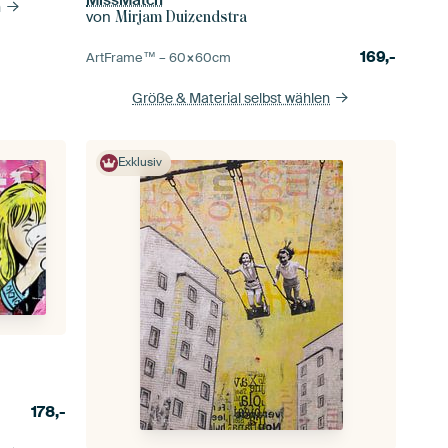
n
von
Mirjam Duizendstra
169,-
ArtFrame™ –
60×60
cm
Größe & Material selbst wählen
Exklusiv
178,-