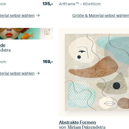
135,-
0
cm
ArtFrame™ –
60×60
cm
erial selbst wählen
Größe & Material selbst wähle
nde
ndstra
169,-
0
cm
erial selbst wählen
Abstrakte Formen
von
Mirjam Duizendstra