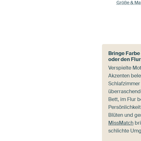
Größe & Mat
Bringe Farbe
oder den Flur
Verspielte Mot
Akzenten bel
Schlafzimmer 
überraschend
Bett, im Flur 
Persönlichkei
Blüten und ge
MissMatch
br
schlichte Um