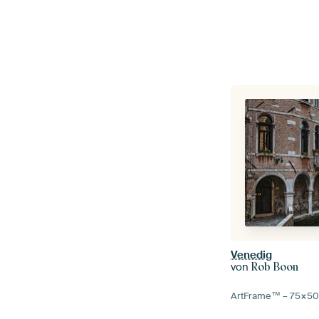
Venedig
von
Rob Boon
ArtFrame™ –
75×5