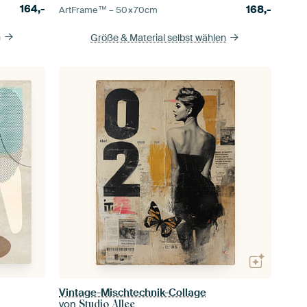
164,-
168,-
ArtFrame™ –
50×70
cm
n
Größe & Material selbst wählen
Vintage-Mischtechnik-Collage
von
Studio Allee