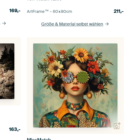
169,-
211,-
ArtFrame™ –
60×80
cm
n
Größe & Material selbst wählen
163,-
MissMatch