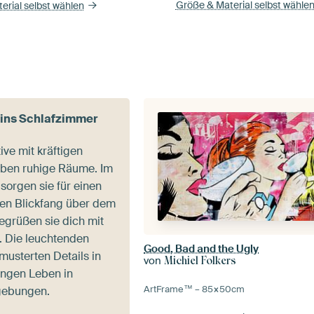
Größe & Material selbst wähle
erial selbst wählen
 ins Schlafzimmer
ive mit kräftigen
eben ruhige Räume. Im
sorgen sie für einen
en Blickfang über dem
begrüßen sie dich mit
t. Die leuchtenden
Good, Bad and the Ugly
musterten Details in
von
Michiel Folkers
ingen Leben in
ArtFrame™ –
85×50
cm
gebungen.