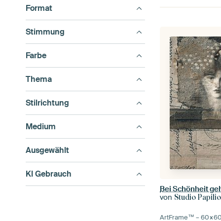
Format
Stimmung
Farbe
Thema
Stilrichtung
Medium
Ausgewählt
KI Gebrauch
von
Studio Papili
ArtFrame™ –
60×6