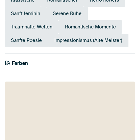
Klassische
Romantischer
Retro flowers
Sanft feminin
Serene Ruhe
Traumhafte Welten
Romantische Momente
Sanfte Poesie
Impressionismus (Alte Meister)
Farben
Salbeigrün
Beige
Early Dew
Bronze
Taupe
Gold
Braun
Gelb