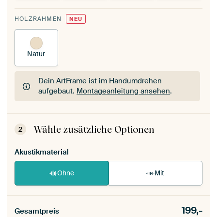
HOLZRAHMEN
NEU
Natur
Dein ArtFrame ist im Handumdrehen
aufgebaut.
Montageanleitung ansehen
.
Dein ArtFrame ist im Handumdrehen
aufgebaut.
Montageanleitung ansehen
.
Wähle zusätzliche Optionen
2
Akustikmaterial
Ohne
Mit
199,-
Gesamtpreis