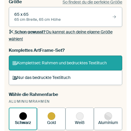
Größe
So findest du die perfekte Größe
65 x 65
65 cm Breite, 65 cm Höhe
Schon gewusst?
Du kannst auch deine eigene Größe
wählen!
Komplettes ArtFrame-Set?
Komplettset: Rahmen und bedrucktes Textiltuch
Nur das bedruckte Textiltuch
Wähle die Rahmenfarbe
Du spannst einen wechselbaren Textiltuch in
ALUMINIUMRAHMEN
deinen vorhandenen ArtFrame™.
So
funktioniert es.
Schwarz
Gold
Weiß
Aluminium