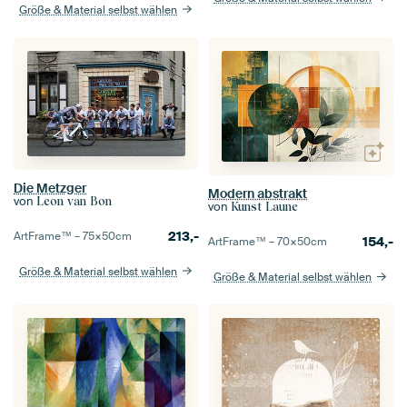
Größe & Material selbst wählen
Die Metzger
Modern abstrakt
von
Leon van Bon
von
Kunst Laune
213,-
ArtFrame™ –
75×50
cm
154,-
ArtFrame™ –
70×50
cm
Größe & Material selbst wählen
Größe & Material selbst wählen