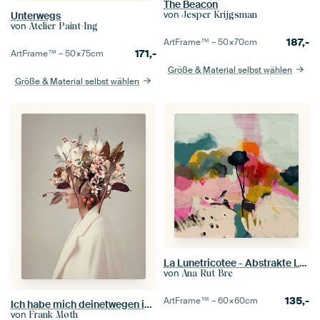
The Beacon
von
Jesper Krijgsman
Unterwegs
von
Atelier Paint-Ing
187,-
ArtFrame™ –
50×70
cm
171,-
ArtFrame™ –
50×75
cm
Größe & Material selbst wählen
Größe & Material selbst wählen
La Lunetricotee - Abstrakte Landschaft
von
Ana Rut Bre
135,-
ArtFrame™ –
60×60
cm
Ich habe mich deinetwegen in den Herbst verliebt
von
Frank Moth