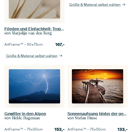
Größe & Material selbst wählen
Frieden und Einfachheit: Tropfen im Licht
von
Marjolijn van den Berg
167,-
ArtFrame™ –
50×75
cm
Größe & Material selbst wählen
Gewitter in den Alpen
Sonnenaufgang hinter der geschwungenen Seebrücke Koserow auf der Insel Usedom in goldenem Ton getaucht
von
von
Hidde Hageman
Stefan Dinse
153,-
133,-
ArtFrame™ –
75×50
cm
ArtFrame™ –
75×50
cm