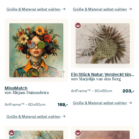
Größe & Material selbst wählen
Größe & Material selbst wählen
Ein Stück Natur: Versteckt hinter dem Flusenball
von
Marjolijn van den Berg
MissMatch
203,-
ArtFrame™ –
80×60
cm
von
Mirjam Duizendstra
Größe & Material selbst wählen
169,-
ArtFrame™ –
60×60
cm
Größe & Material selbst wählen