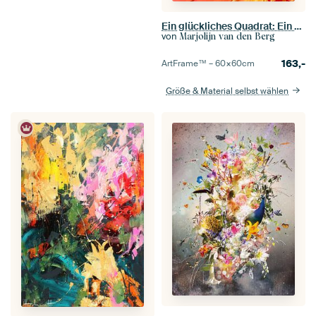
Ein glückliches Quadrat: Ein Stück Blume
von
Marjolijn van den Berg
163,-
ArtFrame™ –
60×60
cm
Größe & Material selbst wählen