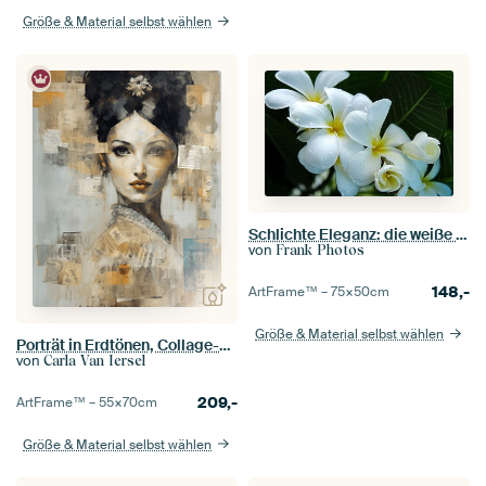
Größe & Material selbst wählen
Schlichte Eleganz: die weiße Frangipani-Blüte
von
Frank Photos
148,-
ArtFrame™ –
75×50
cm
Größe & Material selbst wählen
Porträt in Erdtönen, Collage-Stil
von
Carla Van Iersel
209,-
ArtFrame™ –
55×70
cm
Größe & Material selbst wählen