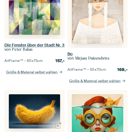
Die Fenster über der Stadt Nr. 3
von
Peter Balan
Bo
von
Mirjam Duizendstra
157,-
ArtFrame™ –
60×75
cm
168,-
ArtFrame™ –
50×70
cm
Größe & Material selbst wählen
Größe & Material selbst wählen