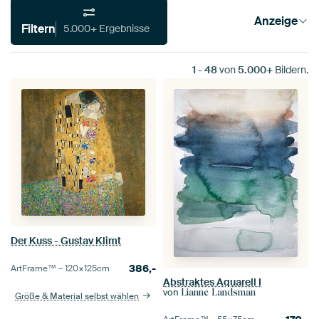
Anzeige
Filtern
5.000+ Ergebnisse
1
-
48
von
5.000+
Bildern.
Der Kuss - Gustav Klimt
386,-
ArtFrame™ –
120×125
cm
Abstraktes Aquarell I
von
Lianne Landsman
Größe & Material selbst wählen