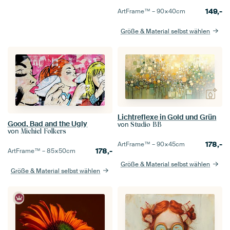
149,-
ArtFrame™ –
90×40
cm
Größe & Material selbst wählen
Lichtreflexe in Gold und Grün
Good, Bad and the Ugly
von
Studio BB
von
Michiel Folkers
178,-
ArtFrame™ –
90×45
cm
178,-
ArtFrame™ –
85×50
cm
Größe & Material selbst wählen
Größe & Material selbst wählen