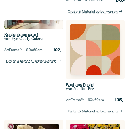
170,-
ArtFrame™ –
55×75
cm
Größe & Material selbst wählen
Küstenträumerei 1
von
Eye Candy Galore
192,-
ArtFrame™ –
80×60
cm
Größe & Material selbst wählen
Bauhaus Pastel
von
Ana Rut Bre
135,-
ArtFrame™ –
60×60
cm
Größe & Material selbst wählen