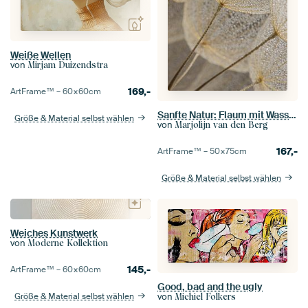
Weiße Wellen
von
Mirjam Duizendstra
169,-
ArtFrame™ –
60×60
cm
Sanfte Natur: Flaum mit Wassertropfen in ruhigen Naturtönen
Größe & Material selbst wählen
von
Marjolijn van den Berg
167,-
ArtFrame™ –
50×75
cm
Größe & Material selbst wählen
Weiches Kunstwerk
von
Moderne Kollektion
145,-
ArtFrame™ –
60×60
cm
Good, bad and the ugly
von
Größe & Material selbst wählen
Michiel Folkers