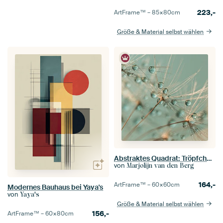
223,-
ArtFrame™ –
85×80
cm
Größe & Material selbst wählen
Abstraktes Quadrat: Tröpfchen ruhen auf einer Pusteblume
von
Marjolijn van den Berg
164,-
ArtFrame™ –
60×60
cm
Modernes Bauhaus bei Yaya's
von
Yaya's
Größe & Material selbst wählen
156,-
ArtFrame™ –
60×80
cm