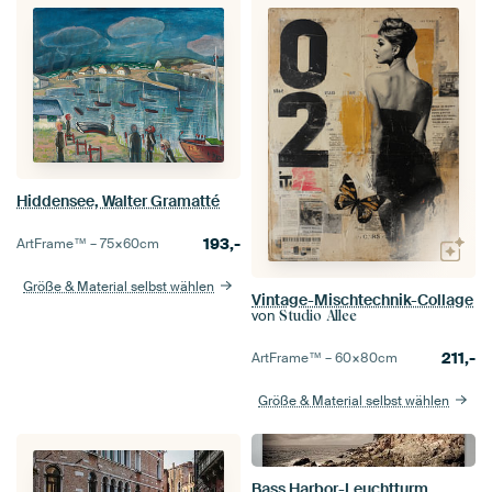
Hiddensee, Walter Gramatté
193,-
ArtFrame™ –
75×60
cm
Größe & Material selbst wählen
Vintage-Mischtechnik-Collage
von
Studio Allee
211,-
ArtFrame™ –
60×80
cm
Größe & Material selbst wählen
Bass Harbor-Leuchtturm