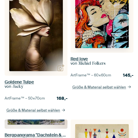
Red love
von
Michiel Folkers
145,-
ArtFrame™ –
60×60
cm
Goldene Tulpe
von
Jacky
Größe & Material selbst wählen
168,-
ArtFrame™ –
50×70
cm
Größe & Material selbst wählen
Bergpanorama "Dachstein & Gosaukamm"