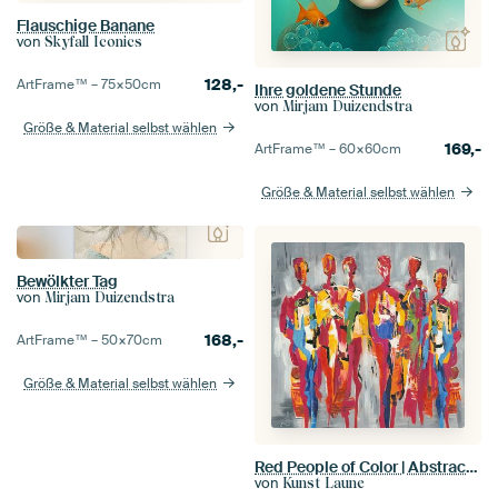
Flauschige Banane
von
Skyfall Iconics
128,-
ArtFrame™ –
75×50
cm
Ihre goldene Stunde
von
Mirjam Duizendstra
Größe & Material selbst wählen
169,-
ArtFrame™ –
60×60
cm
Größe & Material selbst wählen
Bewölkter Tag
von
Mirjam Duizendstra
168,-
ArtFrame™ –
50×70
cm
Größe & Material selbst wählen
Red People of Color | Abstract Painting of People Figures
von
Kunst Laune