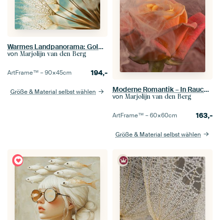
Warmes Landpanorama: Goldbrauner Flaum mit Türkis
von
Marjolijn van den Berg
194,-
ArtFrame™ –
90×45
cm
Moderne Romantik – In Rauch gehüllte Rose
Größe & Material selbst wählen
von
Marjolijn van den Berg
163,-
ArtFrame™ –
60×60
cm
Größe & Material selbst wählen