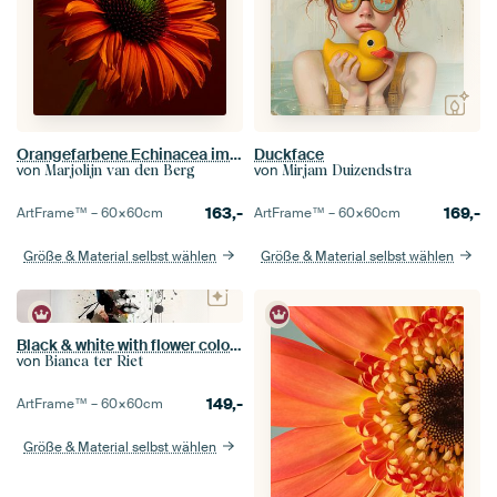
Orangefarbene Echinacea im Licht: Warme Herbstfarben
Duckface
von
von
Marjolijn van den Berg
Mirjam Duizendstra
163,-
169,-
ArtFrame™ –
60×60
cm
ArtFrame™ –
60×60
cm
Größe & Material selbst wählen
Größe & Material selbst wählen
Black & white with flower colour splash
von
Bianca ter Riet
149,-
ArtFrame™ –
60×60
cm
Größe & Material selbst wählen