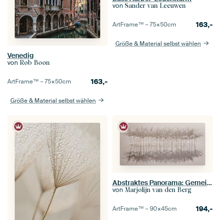
von
Sander van Leeuwen
163,-
ArtFrame™ –
75×50
cm
Größe & Material selbst wählen
Venedig
von
Rob Boon
163,-
ArtFrame™ –
75×50
cm
Größe & Material selbst wählen
Abstraktes Panorama: Gemeinsam allein in der Leere (Minimalismus)
von
Marjolijn van den Berg
194,-
ArtFrame™ –
90×45
cm