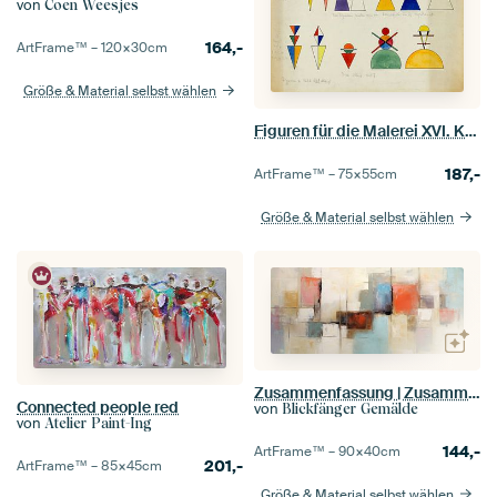
von
Coen Weesjes
164,-
ArtFrame™ –
120×30
cm
Größe & Material selbst wählen
Figuren für die Malerei XVI. Kiew, Wassily Kandinsky
187,-
ArtFrame™ –
75×55
cm
Größe & Material selbst wählen
Zusammenfassung | Zusammenfassung
Connected people red
von
Blickfänger Gemälde
von
Atelier Paint-Ing
144,-
ArtFrame™ –
90×40
cm
201,-
ArtFrame™ –
85×45
cm
Größe & Material selbst wählen