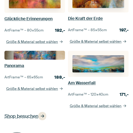
Die Kraft der Erde
Glückliche Erinnerungen
197,-
ArtFrame™ –
85×55
cm
192,-
ArtFrame™ –
80×55
cm
Größe & Material selbst wählen
Größe & Material selbst wählen
Panorama
188,-
ArtFrame™ –
65×65
cm
Am Wasserfall
Größe & Material selbst wählen
171,-
ArtFrame™ –
120×40
cm
Größe & Material selbst wählen
Shop besuchen