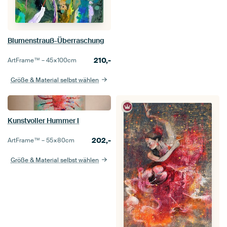
Blumenstrauß-Überraschung
210,-
ArtFrame™ –
45×100
cm
Größe & Material selbst wählen
Kunstvoller Hummer I
202,-
ArtFrame™ –
55×80
cm
Größe & Material selbst wählen