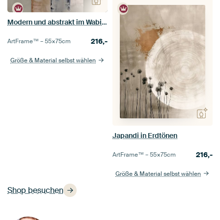
Modern und abstrakt im Wabi-Sabi-Stil
216,-
ArtFrame™ –
55×75
cm
Größe & Material selbst wählen
Japandi in Erdtönen
216,-
ArtFrame™ –
55×75
cm
Größe & Material selbst wählen
Shop besuchen