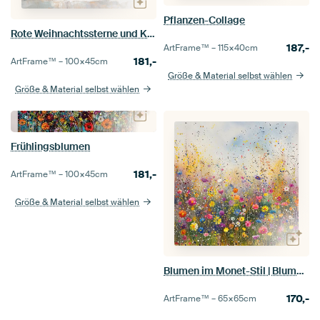
Pflanzen-Collage
Rote Weihnachtssterne und Kerzenlicht
187,-
ArtFrame™ –
115×40
cm
181,-
ArtFrame™ –
100×45
cm
Größe & Material selbst wählen
Größe & Material selbst wählen
Frühlingsblumen
181,-
ArtFrame™ –
100×45
cm
Größe & Material selbst wählen
Blumen im Monet-Stil | Blumenfeld Impressionismus
170,-
ArtFrame™ –
65×65
cm