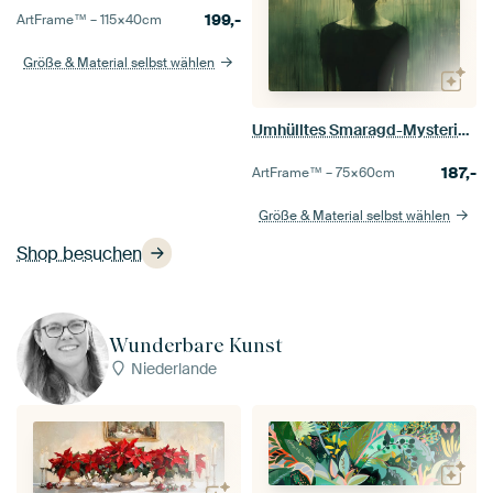
199,-
ArtFrame™ –
115×40
cm
Größe & Material selbst wählen
Umhülltes Smaragd-Mysterium
187,-
ArtFrame™ –
75×60
cm
Größe & Material selbst wählen
Shop besuchen
Wunderbare Kunst
Niederlande