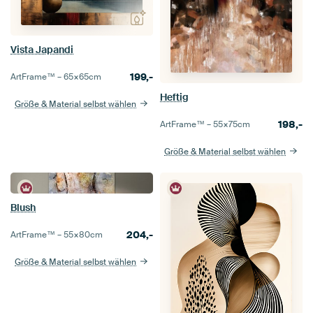
Vista Japandi
199,-
ArtFrame™ –
65×65
cm
Heftig
Größe & Material selbst wählen
198,-
ArtFrame™ –
55×75
cm
Größe & Material selbst wählen
Blush
204,-
ArtFrame™ –
55×80
cm
Größe & Material selbst wählen