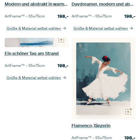
Modern und abstrakt in warmen Farben
Daydreamer, modern und abstrakt in Erdtönen
198,-
198,-
ArtFrame™ –
55×75
cm
ArtFrame™ –
55×75
cm
Größe & Material selbst wählen
Größe & Material selbst wählen
Ein schöner Tag am Strand
198,-
ArtFrame™ –
55×75
cm
Größe & Material selbst wählen
Flamenco-Tänzerin
198,-
ArtFrame™ –
55×75
cm