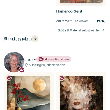
Flamenco-Geist
204,-
ArtFrame™ –
55×80
cm
Größe & Material selbst wählen
Shop besuchen
Jacky
Exklusiv-Künstlerin
Vlissingen, Niederlande