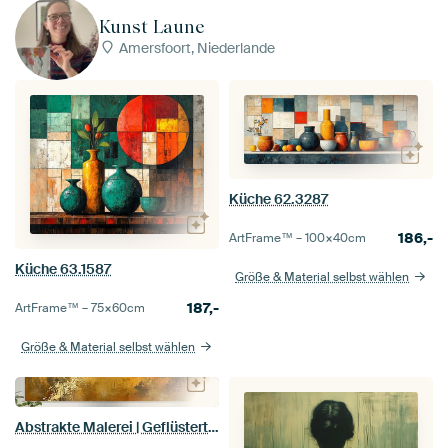
Kunst Laune
Amersfoort, Niederlande
Küche 62.3287
186,-
ArtFrame™ –
100×40
cm
Küche 63.1587
Größe & Material selbst wählen
187,-
ArtFrame™ –
75×60
cm
Größe & Material selbst wählen
Abstrakte Malerei | Geflüsterte Energie