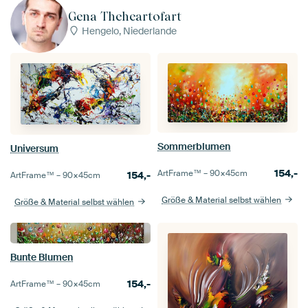
Gena Theheartofart
Hengelo, Niederlande
Sommerblumen
Universum
154,-
ArtFrame™ –
90×45
cm
154,-
ArtFrame™ –
90×45
cm
Größe & Material selbst wählen
Größe & Material selbst wählen
Bunte Blumen
154,-
ArtFrame™ –
90×45
cm