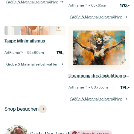
Größe & Material selbst wählen
170,-
ArtFrame™ –
65×65
cm
Größe & Material selbst wählen
Taupe Minimalismus
174,-
ArtFrame™ –
55×80
cm
Größe & Material selbst wählen
Umarmung des Unsichtbaren | Achtsamkeitskunst
174,-
ArtFrame™ –
80×55
cm
Größe & Material selbst wählen
Shop besuchen
Exklusiv-Künstlerin