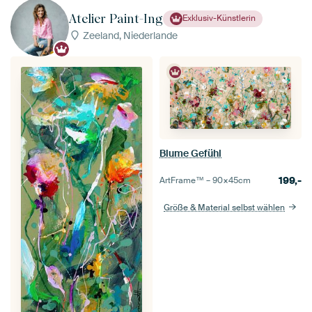
Atelier Paint-Ing
Exklusiv-Künstlerin
Zeeland, Niederlande
Blume Gefühl
199,-
ArtFrame™ –
90×45
cm
Größe & Material selbst wählen