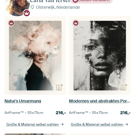
Carla Van Iersel
Oisterwijk, Niederlande
Natur's Umarmung
Modernes und abstraktes Porträt in Schwarz und Weiß
216,-
216,-
ArtFrame™ –
55×75
cm
ArtFrame™ –
55×75
cm
Größe & Material selbst wählen
Größe & Material selbst wählen