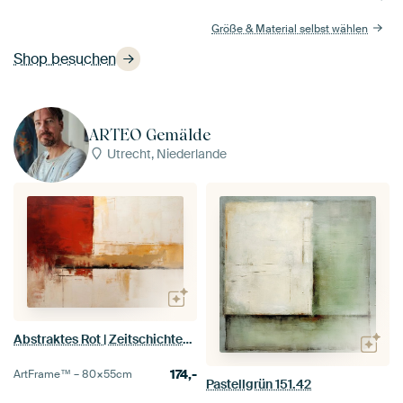
Größe & Material selbst wählen
Shop besuchen
ARTEO Gemälde
Utrecht, Niederlande
Abstraktes Rot | Zeitschichten in Farbe
174,-
ArtFrame™ –
80×55
cm
Pastellgrün 151.42