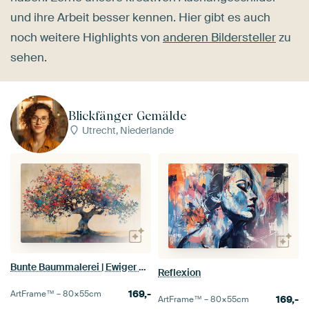
und ihre Arbeit besser kennen. Hier gibt es auch
noch weitere Highlights von
anderen Bildersteller
zu
sehen.
Blickfänger Gemälde
Utrecht, Niederlande
Bunte Baummalerei | Ewiger Frühlingszauber
Reflexion
169,-
ArtFrame™ –
80×55
cm
169,-
ArtFrame™ –
80×55
cm