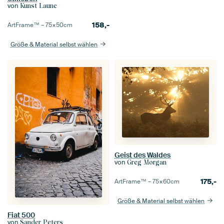
von
Kunst Laune
158,-
ArtFrame™ –
75×50
cm
Größe & Material selbst wählen
Geist des Waldes
von
Greg Morgan
175,-
ArtFrame™ –
75×60
cm
Größe & Material selbst wählen
Fiat 500
von
Sander Peters