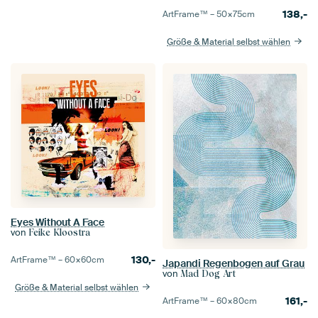
138,-
ArtFrame™ –
50×75
cm
Größe & Material selbst wählen
Eyes Without A Face
von
Feike Kloostra
130,-
ArtFrame™ –
60×60
cm
Japandi Regenbogen auf Grau
von
Mad Dog Art
Größe & Material selbst wählen
161,-
ArtFrame™ –
60×80
cm