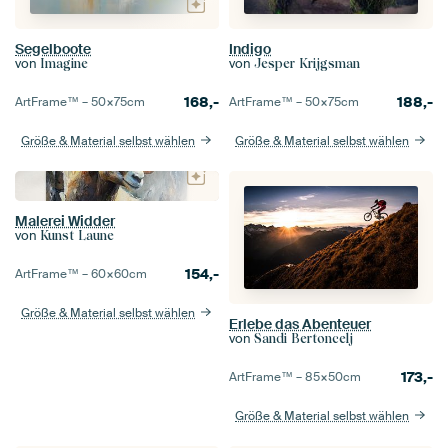
Segelboote
Indigo
von
von
Imagine
Jesper Krijgsman
168,-
188,-
ArtFrame™ –
50×75
cm
ArtFrame™ –
50×75
cm
Größe & Material selbst wählen
Größe & Material selbst wählen
Malerei Widder
von
Kunst Laune
154,-
ArtFrame™ –
60×60
cm
Größe & Material selbst wählen
Erlebe das Abenteuer
von
Sandi Bertoncelj
173,-
ArtFrame™ –
85×50
cm
Größe & Material selbst wählen