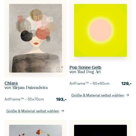
Pop Sonne Gelb
von
Mad Dog Art
Chiara
129,-
ArtFrame™ –
60×60
cm
von
Mirjam Duizendstra
Größe & Material selbst wählen
193,-
ArtFrame™ –
55×70
cm
Größe & Material selbst wählen