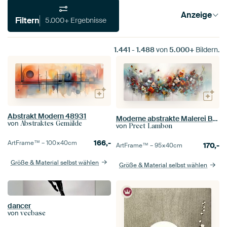
Anzeige
Filtern
5.000+ Ergebnisse
1.441
-
1.488
von
5.000+
Bildern.
Abstrakt Modern 48931
Moderne abstrakte Malerei Blumen
von
Abstraktes Gemälde
von
Preet Lambon
166,-
ArtFrame™ –
100×40
cm
170,-
ArtFrame™ –
95×40
cm
Größe & Material selbst wählen
Größe & Material selbst wählen
dancer
von
vecbase