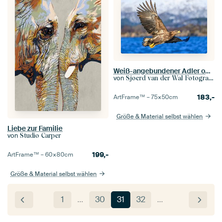
Weiß-angebundener Adler oder Seeadler (Haliaeetus albicilla) jagend im Himmel
von
Sjoerd van der Wal Fotografie
183,-
ArtFrame™ –
75×50
cm
Größe & Material selbst wählen
Liebe zur Familie
von
Studio Carper
199,-
ArtFrame™ –
60×80
cm
Größe & Material selbst wählen
1
…
30
31
32
…