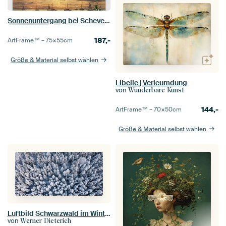
Sonnenuntergang bei Scheveningen, Hendrik Willem Mesdag
187,-
ArtFrame™ –
75×55
cm
Größe & Material selbst wählen
Libelle | Verleumdung
von
Wunderbare Kunst
144,-
ArtFrame™ –
70×50
cm
Größe & Material selbst wählen
Luftbild Schwarzwald im Winter
von
Werner Dieterich