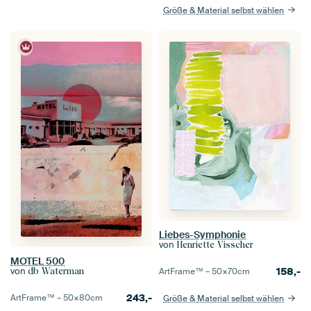
Größe & Material selbst wählen
Liebes-Symphonie
von
Henriette Visscher
MOTEL 500
von
158,-
db Waterman
ArtFrame™ –
50×70
cm
243,-
ArtFrame™ –
50×80
cm
Größe & Material selbst wählen