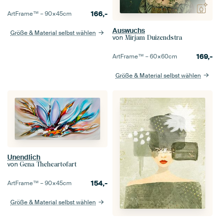
166,-
ArtFrame™ –
90×45
cm
Auswuchs
Größe & Material selbst wählen
von
Mirjam Duizendstra
169,-
ArtFrame™ –
60×60
cm
Größe & Material selbst wählen
Unendlich
von
Gena Theheartofart
154,-
ArtFrame™ –
90×45
cm
Größe & Material selbst wählen