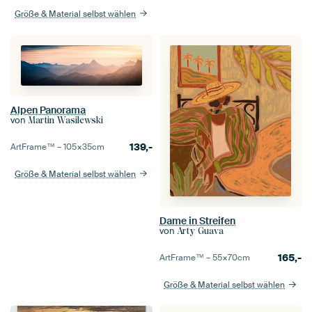
Größe & Material selbst wählen
Alpen Panorama
von
Martin Wasilewski
139,-
ArtFrame™ –
105×35
cm
Größe & Material selbst wählen
Dame in Streifen
von
Arty Guava
165,-
ArtFrame™ –
55×70
cm
Größe & Material selbst wählen