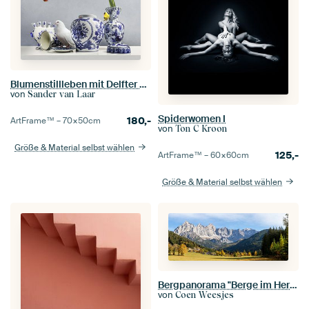
Blumenstillleben mit Delfter Blau Vasen
von
Sander van Laar
Spiderwomen I
180,-
ArtFrame™ –
70×50
cm
von
Ton C Kroon
Größe & Material selbst wählen
125,-
ArtFrame™ –
60×60
cm
Größe & Material selbst wählen
Bergpanorama "Berge im Herbst
von
Coen Weesjes