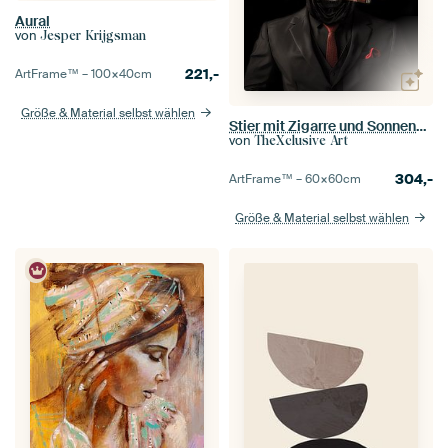
Aural
von
Jesper Krijgsman
221,-
ArtFrame™ –
100×40
cm
Größe & Material selbst wählen
Stier mit Zigarre und Sonnenbrille
von
TheXclusive Art
304,-
ArtFrame™ –
60×60
cm
Größe & Material selbst wählen