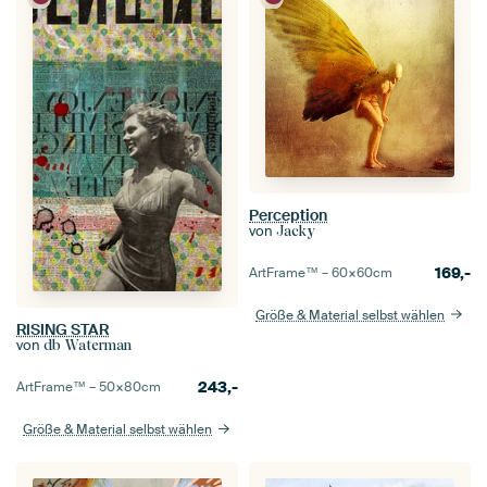
Perception
von
Jacky
169,-
ArtFrame™ –
60×60
cm
Größe & Material selbst wählen
RISING STAR
von
db Waterman
243,-
ArtFrame™ –
50×80
cm
Größe & Material selbst wählen