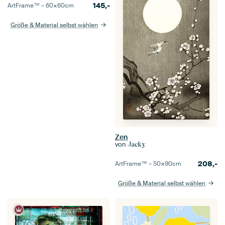
145,-
ArtFrame™ –
60×60
cm
Größe & Material selbst wählen
Zen
von
Jacky
208,-
ArtFrame™ –
50×90
cm
Größe & Material selbst wählen