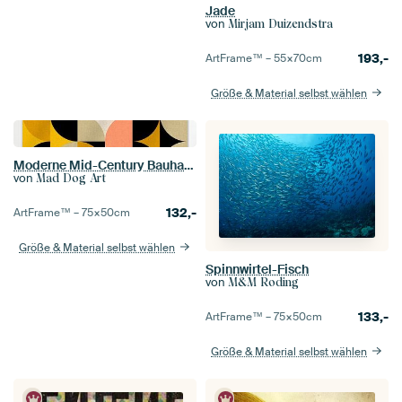
Jade
von
Mirjam Duizendstra
193,-
ArtFrame™ –
55×70
cm
Größe & Material selbst wählen
Moderne Mid-Century Bauhaus Formen Abstraktion Gelb Salbeigrün Ocker
von
Mad Dog Art
132,-
ArtFrame™ –
75×50
cm
Größe & Material selbst wählen
Spinnwirtel-Fisch
von
M&M Roding
133,-
ArtFrame™ –
75×50
cm
Größe & Material selbst wählen