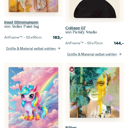
Insel Stimmungen
von
Atelier Paint-Ing
Collage 07
von
Pictufy Studio
163,-
ArtFrame™ –
50×65
cm
144,-
ArtFrame™ –
50×70
cm
Größe & Material selbst wählen
Größe & Material selbst wählen
Näher