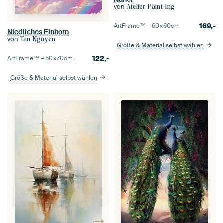
von
Atelier Paint-Ing
169,-
ArtFrame™ –
60×60
cm
Niedliches Einhorn
von
Tan Nguyen
Größe & Material selbst wählen
122,-
ArtFrame™ –
50×70
cm
Größe & Material selbst wählen