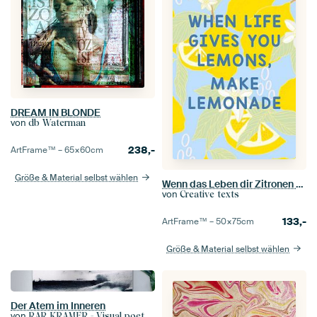
DREAM IN BLONDE
von
db Waterman
238,-
ArtFrame™ –
65×60
cm
Größe & Material selbst wählen
Wenn das Leben dir Zitronen gibt, mach Limonade
von
Creative texts
133,-
ArtFrame™ –
50×75
cm
Größe & Material selbst wählen
Der Atem im Inneren
von
RAR KRAMER - Visual poet