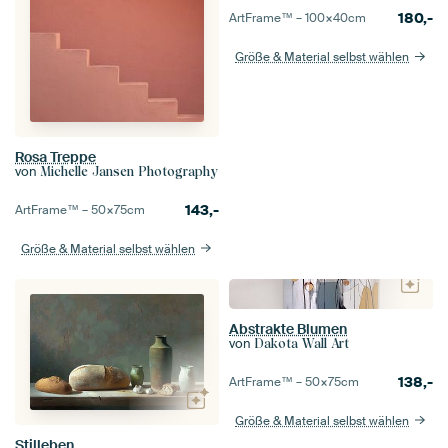
180,-
ArtFrame™ –
100×40
cm
Größe & Material selbst wählen
Rosa Treppe
von
Michelle Jansen Photography
143,-
ArtFrame™ –
50×75
cm
Größe & Material selbst wählen
Abstrakte Blumen
von
Dakota Wall Art
138,-
ArtFrame™ –
50×75
cm
Größe & Material selbst wählen
Stilleben