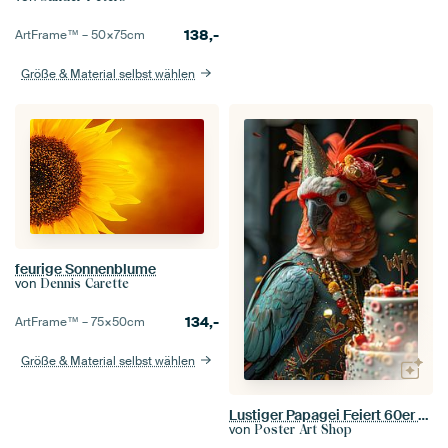
138,-
ArtFrame™ –
50×75
cm
Größe & Material selbst wählen
feurige Sonnenblume
von
Dennis Carette
134,-
ArtFrame™ –
75×50
cm
Größe & Material selbst wählen
Lustiger Papagei Feiert 60er 70er Disco Geburtstag
von
Poster Art Shop