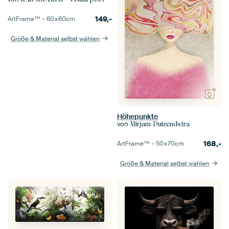
149,-
ArtFrame™ –
60×60
cm
Größe & Material selbst wählen
Höhepunkte
von
Mirjam Duizendstra
168,-
ArtFrame™ –
50×70
cm
Größe & Material selbst wählen