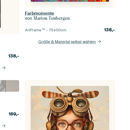
Farbmomente
von
Marion Tenbergen
138,-
ArtFrame™ –
75×50
cm
Größe & Material selbst wählen
138,-
n
169,-
n