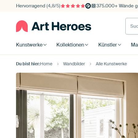
Hervorragend
(4,8/5)
375.000+ Wände ge
Such
Kunstwerke
Kollektionen
Künstler
Mat
Du bist hier:
Home
Wandbilder
Alle Kunstwerke