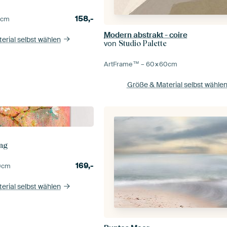
158,-
0
cm
Modern abstrakt - coire
erial selbst wählen
von
Studio Palette
ArtFrame™ –
60×60
cm
Größe & Material selbst wähle
Ing
169,-
0
cm
erial selbst wählen