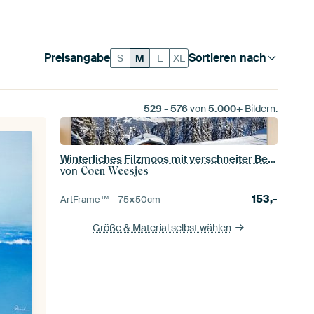
Preisangabe
Sortieren nach
S
M
L
XL
529
-
576
von
5.000+
Bildern.
Winterliches Filzmoos mit verschneiter Berglandschaft
von
Coen Weesjes
153,-
ArtFrame™ –
75×50
cm
Größe & Material selbst wählen