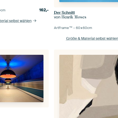
162,-
0
cm
Der Schnitt
von
Henrik Moses
erial selbst wählen
ArtFrame™ –
60×60
cm
Größe & Material selbst wähle