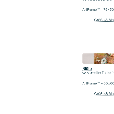
ArtFrame™ –
75×5
Größe & Mat
Blüte
von
Atelier Paint-
ArtFrame™ –
60×6
Größe & Mat