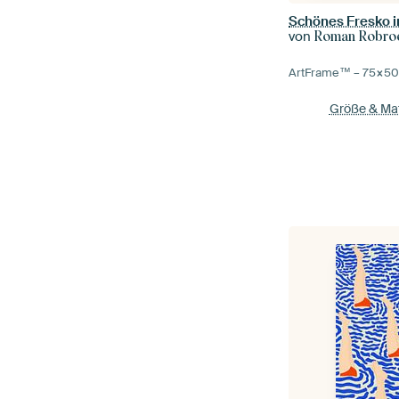
von
Roman Robroek 
ArtFrame™ –
75×5
Größe & Mat