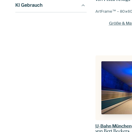
KI Gebrauch
ArtFrame™ –
80×6
Größe & Mat
U-Bahn München
von
Bert Beckers