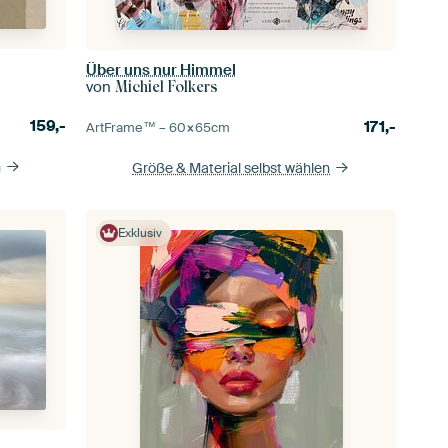
Über uns nur Himmel
von
Michiel Folkers
159,-
171,-
ArtFrame™ –
60×65
cm
n
Größe & Material selbst wählen
Exklusiv