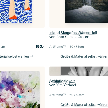
Island Skogafoss Wasserfall
von
Jean Claude Castor
180,-
0
cm
ArtFrame™ –
50×75
cm
erial selbst wählen
Größe & Material selbst wähle
Schlaflosigkeit
von
Kim Verhoef
ArtFrame™ –
60×60
cm
Größe & Material selbst wähle