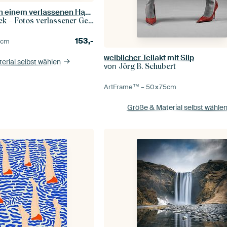
Schönes Fresko in einem verlassenen Haus.
– Fotos verlassener Gebäude
153,-
0
cm
weiblicher Teilakt mit Slip
erial selbst wählen
von
Jörg B. Schubert
ArtFrame™ –
50×75
cm
Größe & Material selbst wähle