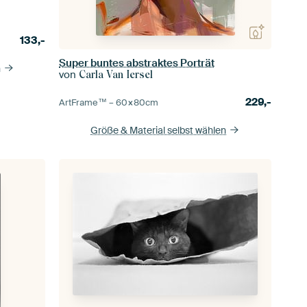
133,-
Super buntes abstraktes Porträt
n
von
Carla Van Iersel
229,-
ArtFrame™ –
60×80
cm
Größe & Material selbst wählen