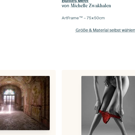
Buntes Meer
von
Michelle Zwakhalen
ArtFrame™ –
75×50
cm
Größe & Material selbst wähle