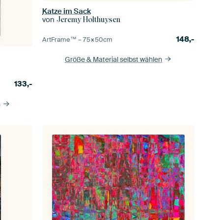
Katze im Sack
von
Jeremy Holthuysen
148,-
ArtFrame™ –
75×50
cm
Größe & Material selbst wählen
133,-
n