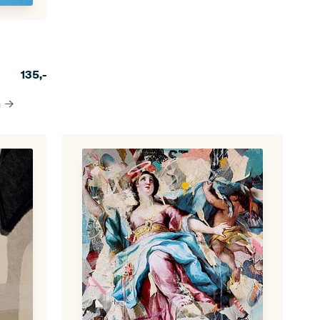
135,-
n