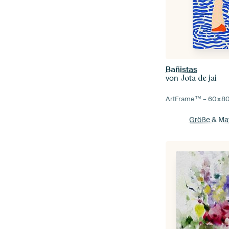
Bañistas
von
Jota de jai
ArtFrame™ –
60×8
Größe & Mat