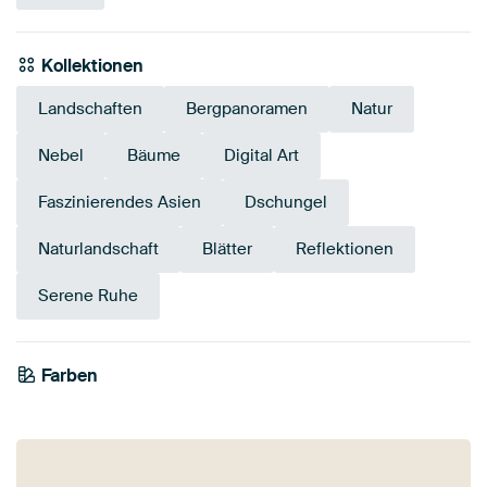
Kollektionen
Landschaften
Bergpanoramen
Natur
Nebel
Bäume
Digital Art
Faszinierendes Asien
Dschungel
Naturlandschaft
Blätter
Reflektionen
Serene Ruhe
Farben
Salbeigrün
Beige
Bronze
Taupe
Smaragdgrün
Olivgrün
Early Dew
Braun