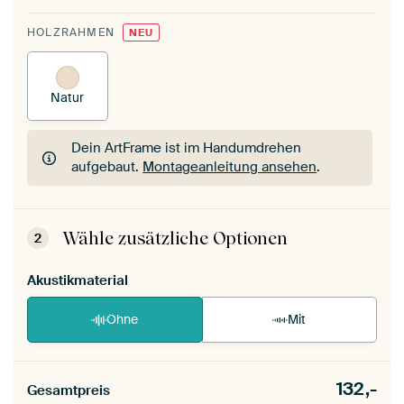
HOLZRAHMEN
NEU
Natur
Dein ArtFrame ist im Handumdrehen
aufgebaut.
Montageanleitung ansehen
.
Dein ArtFrame ist im Handumdrehen
aufgebaut.
Montageanleitung ansehen
.
Wähle zusätzliche Optionen
2
Akustikmaterial
Ohne
Mit
132,-
Gesamtpreis