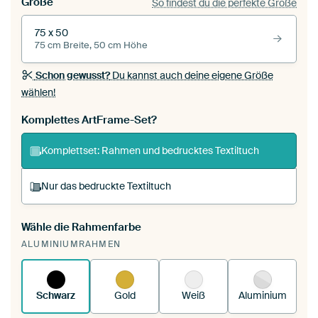
Größe
So findest du die perfekte Größe
75 x 50
75 cm Breite, 50 cm Höhe
Schon gewusst?
Du kannst auch deine eigene Größe
wählen!
Komplettes ArtFrame-Set?
Komplettset: Rahmen und bedrucktes Textiltuch
Nur das bedruckte Textiltuch
Wähle die Rahmenfarbe
Du spannst einen wechselbaren Textiltuch in
ALUMINIUMRAHMEN
deinen vorhandenen ArtFrame™.
So
funktioniert es.
Schwarz
Gold
Weiß
Aluminium