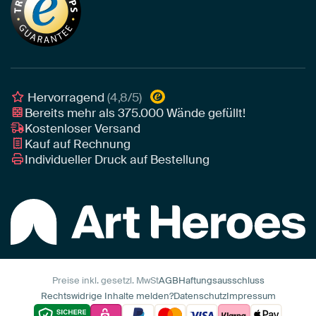
Akustik-Tipps
Unser Team
Leinwand
Tipps von unseren Botschaftern
Botschafter
Leinwand für draußen
Individuelle Einrichtungsberatung
Awards und Preise
Poster
Geschäftskunden
Gerahmtes Poster
Interior Designer Programm
Hervorragend
(4,8/5)
Art Heroes App
Bereits mehr als
375.000
Wände gefüllt!
Kostenloser Versand
Kauf auf Rechnung
Individueller Druck auf Bestellung
Preise inkl. gesetzl. MwSt
AGB
Haftungsausschluss
Rechtswidrige Inhalte melden?
Datenschutz
Impressum