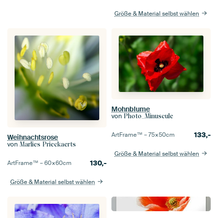
Größe & Material selbst wählen
Mohnblume
von
Photo_Minuscule
133,-
ArtFrame™ –
75×50
cm
Weihnachtsrose
von
Marlies Prieckaerts
Größe & Material selbst wählen
130,-
ArtFrame™ –
60×60
cm
Größe & Material selbst wählen