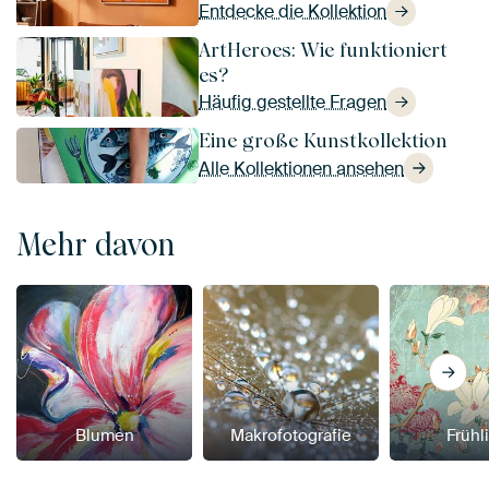
Entdecke die Kollektion
ArtHeroes: Wie funktioniert
es?
Häufig gestellte Fragen
Eine große Kunstkollektion
Alle Kollektionen ansehen
Mehr davon
Blumen
Makrofotografie
Frühl