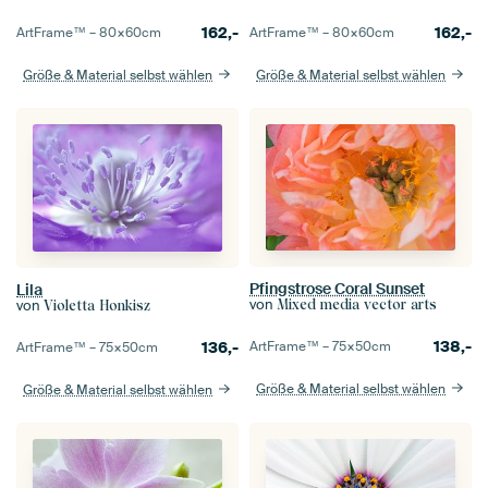
162,-
162,-
ArtFrame™ –
80×60
cm
ArtFrame™ –
80×60
cm
Größe & Material selbst wählen
Größe & Material selbst wählen
Pfingstrose Coral Sunset
Lila
von
Mixed media vector arts
von
Violetta Honkisz
138,-
ArtFrame™ –
75×50
cm
136,-
ArtFrame™ –
75×50
cm
Größe & Material selbst wählen
Größe & Material selbst wählen