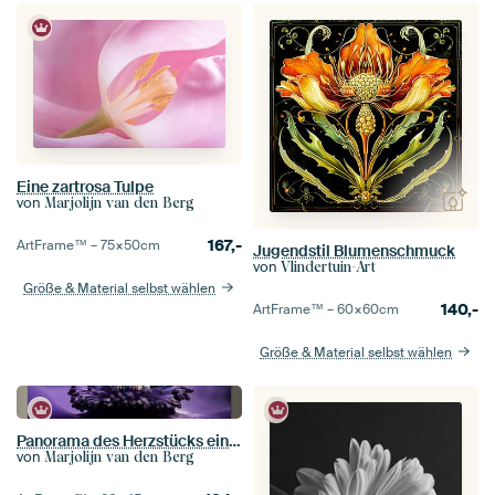
Eine zartrosa Tulpe
von
Marjolijn van den Berg
167,-
ArtFrame™ –
75×50
cm
Jugendstil Blumenschmuck
von
Vlindertuin-Art
Größe & Material selbst wählen
140,-
ArtFrame™ –
60×60
cm
Größe & Material selbst wählen
Panorama des Herzstücks einer Purpuranemone
von
Marjolijn van den Berg