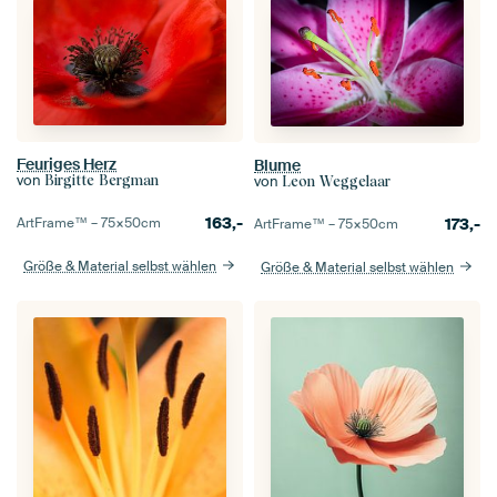
Feuriges Herz
Blume
von
von
Birgitte Bergman
Leon Weggelaar
163,-
173,-
ArtFrame™ –
75×50
cm
ArtFrame™ –
75×50
cm
Größe & Material selbst wählen
Größe & Material selbst wählen