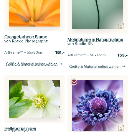
Orangefarbene Blume
Mohnblume in Nahaufnahme
von
Royce Photography
von
Studio BB
151,-
ArtFrame™ –
55×80
cm
153,-
ArtFrame™ –
50×75
cm
Größe & Material selbst wählen
Größe & Material selbst wählen
Helleborus niger