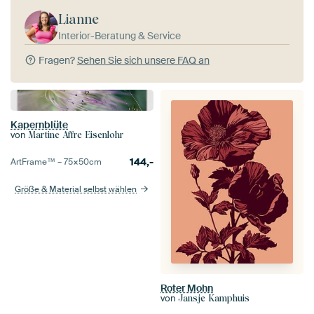
Lianne
Interior-Beratung & Service
Fragen?
Sehen Sie sich unsere FAQ an
Kapernblüte
von
Martine Affre Eisenlohr
144,-
ArtFrame™ –
75×50
cm
Größe & Material selbst wählen
Roter Mohn
von
Jansje Kamphuis