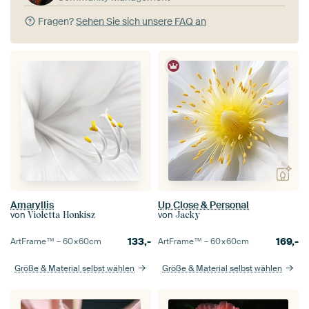
Fragen?
Sehen Sie sich unsere FAQ an
Amaryllis
Up Close & Personal
von
von
Violetta Honkisz
Jacky
133,-
169,-
ArtFrame™ –
60×60
cm
ArtFrame™ –
60×60
cm
Größe & Material selbst wählen
Größe & Material selbst wählen