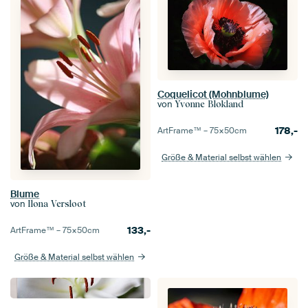
Coquelicot (Mohnblume)
von
Yvonne Blokland
178,-
ArtFrame™ –
75×50
cm
Größe & Material selbst wählen
Blume
von
Ilona Versloot
133,-
ArtFrame™ –
75×50
cm
Größe & Material selbst wählen