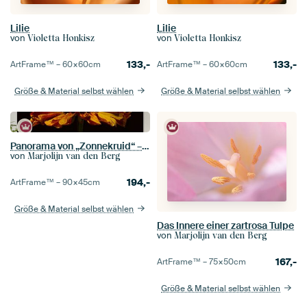
Lilie
Lilie
von
von
Violetta Honkisz
Violetta Honkisz
133,-
133,-
ArtFrame™ –
60×60
cm
ArtFrame™ –
60×60
cm
Größe & Material selbst wählen
Größe & Material selbst wählen
Panorama von „Zonnekruid“ – Die warmen Farben der Helenium-Blüte
von
Marjolijn van den Berg
194,-
ArtFrame™ –
90×45
cm
Größe & Material selbst wählen
Das Innere einer zartrosa Tulpe
von
Marjolijn van den Berg
167,-
ArtFrame™ –
75×50
cm
Größe & Material selbst wählen