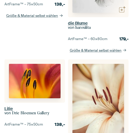
138,-
ArtFrame™ –
75×50
cm
Größe & Material selbst wählen
die Blume
von
haroulita
179,-
ArtFrame™ –
60×80
cm
Größe & Material selbst wählen
Lilie
von
Drie Bloemen Gallery
138,-
ArtFrame™ –
75×50
cm