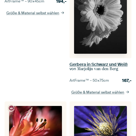
194,-
ArtFrame™ –
90×45
cm
Größe & Material selbst wählen
Gerbera in Schwarz und Weiß
von
Marjolijn van den Berg
167,-
ArtFrame™ –
50×75
cm
Größe & Material selbst wählen