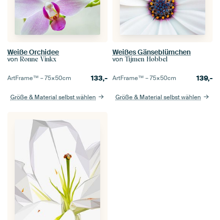
Weiße Orchidee
Weißes Gänseblümchen
von
von
Ronne Vinkx
Tijmen Hobbel
133,-
139,-
ArtFrame™ –
75×50
cm
ArtFrame™ –
75×50
cm
Größe & Material selbst wählen
Größe & Material selbst wählen