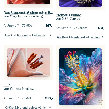
Das Staubgefäß einer roten Blume
Clematis Blume
von
Marjolijn van den Berg
von
MSP Canvas
167,-
ArtFrame™ –
75×50
cm
170,-
ArtFrame™ –
75×55
cm
Größe & Material selbst wählen
Größe & Material selbst wählen
Lilie
von
Violetta Honkisz
136,-
ArtFrame™ –
75×50
cm
Größe & Material selbst wählen