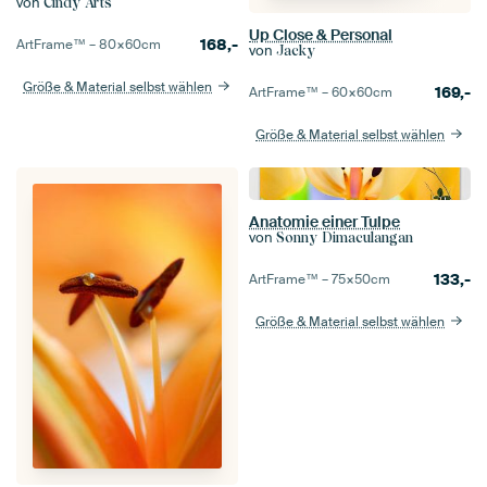
von
Cindy Arts
Up Close & Personal
168,-
ArtFrame™ –
80×60
cm
von
Jacky
Größe & Material selbst wählen
169,-
ArtFrame™ –
60×60
cm
Größe & Material selbst wählen
Anatomie einer Tulpe
von
Sonny Dimaculangan
133,-
ArtFrame™ –
75×50
cm
Größe & Material selbst wählen