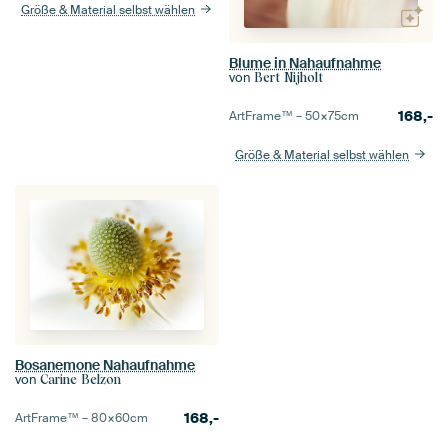
Größe & Material selbst wählen
Blume in Nahaufnahme
von
Bert Nijholt
168,-
ArtFrame™ –
50×75
cm
Größe & Material selbst wählen
Bosanemone Nahaufnahme
von
Carine Belzon
168,-
ArtFrame™ –
80×60
cm