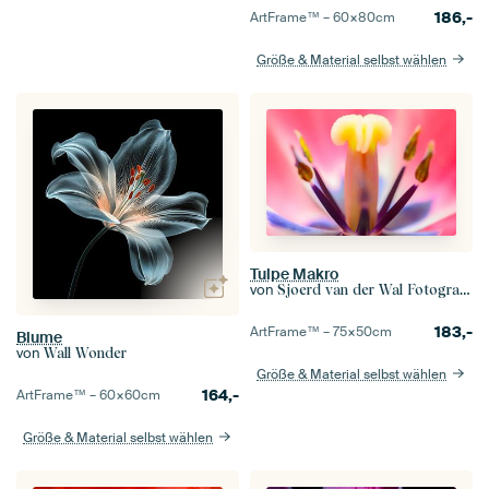
186,-
ArtFrame™ –
60×80
cm
Größe & Material selbst wählen
Tulpe Makro
von
Sjoerd van der Wal Fotografie
183,-
ArtFrame™ –
75×50
cm
Blume
von
Wall Wonder
Größe & Material selbst wählen
164,-
ArtFrame™ –
60×60
cm
Größe & Material selbst wählen