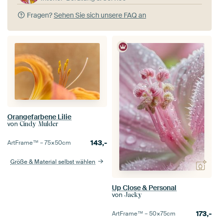
Fragen?
Sehen Sie sich unsere FAQ an
Orangefarbene Lilie
von
Cindy Mulder
143,-
ArtFrame™ –
75×50
cm
Größe & Material selbst wählen
Up Close & Personal
von
Jacky
173,-
ArtFrame™ –
50×75
cm