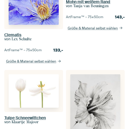
Mohn mit weißem Rand
von
Tanja van Beuningen
143,-
ArtFrame™ –
75×50
cm
Größe & Material selbst wählen
Clematis
von
Lex Schulte
133,-
ArtFrame™ –
75×50
cm
Größe & Material selbst wählen
Tulpe Schneewittchen
von
Klaartje Majoor