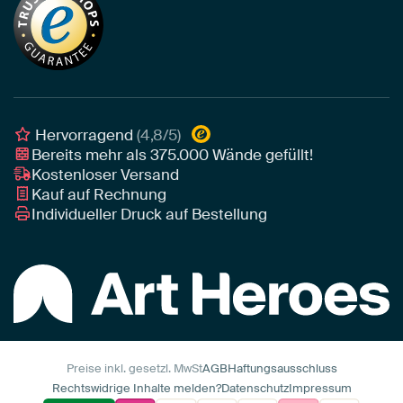
Tapete
Akustik-Tipps
Unser Team
Leinwand
Tipps von unseren Botschaftern
Botschafter
Leinwand für draußen
Individuelle Einrichtungsberatung
Awards und Preise
Poster
Geschäftskunden
Gerahmtes Poster
Interior Designer Programm
Hervorragend
(4,8/5)
Art Heroes App
Bereits mehr als
375.000
Wände gefüllt!
Kostenloser Versand
Kauf auf Rechnung
Individueller Druck auf Bestellung
Preise inkl. gesetzl. MwSt
AGB
Haftungsausschluss
Rechtswidrige Inhalte melden?
Datenschutz
Impressum