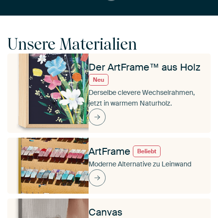
Unsere Materialien
Der ArtFrame™ aus Holz
Neu
Derselbe clevere Wechselrahmen,
jetzt in warmem Naturholz.
ArtFrame
Beliebt
Moderne Alternative zu Leinwand
Canvas