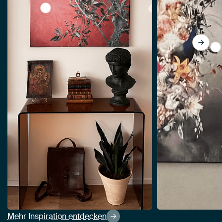
View Olivenbaum Straßenskulptur griechenland v
Vi
Mehr Inspiration entdecken