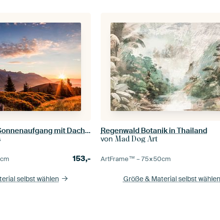
Berglandschaft "Sonnenaufgang mit Dachstein"
Regenwald Botanik in Thailand
von
s
Mad Dog Art
153,-
0
cm
ArtFrame™ –
75×50
cm
erial selbst wählen
Größe & Material selbst wähle