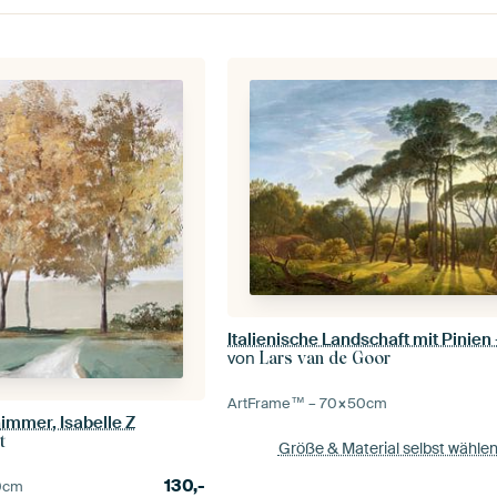
von
Lars van de Goor
ArtFrame™ –
70×50
cm
immer, Isabelle Z
t
Größe & Material selbst wähle
130,-
0
cm