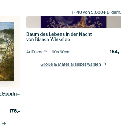
1
-
48
von
5.000+
Bildern.
Baum des Lebens in der Nacht
von
Bianca Wisseloo
154,-
ArtFrame™ –
60×60
cm
Größe & Material selbst wählen
Italienische Landschaft mit Pinien - Hendrik Voogd
178,-
n