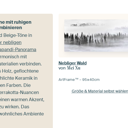
e mit ruhigen
mbinieren
d Beige-Töne in
or nebligen
Japandi-Panorama
armonisch mit
Nebliger Wald
terialien verbinden.
von
Mei Xu
s Holz, geflochtene
hlichte Keramik in
ArtFrame™ –
95×40
cm
en Farben. Die
Größe & Material selbst wähle
Terrakotta-Nuancen
einen warmen Akzent,
zu wirken. Das
 wohnliches Ambiente