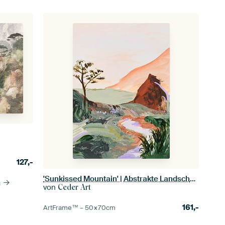
127,-
'Sunkissed Mountain' | Abstrakte Landschaft
n
von
Ceder Art
161,-
ArtFrame™ –
50×70
cm