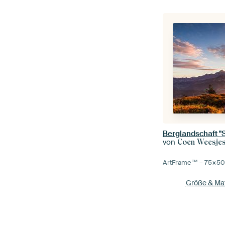
von
Coen Weesje
ArtFrame™ –
75×5
Größe & Mat