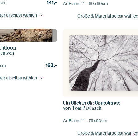
141,-
0
cm
ArtFrame™ –
60×60
cm
erial selbst wählen
Größe & Material selbst wähle
chtturm
eeuwen
163,-
0
cm
erial selbst wählen
Ein Blick in die Baumkrone
von
Tom Pavlasek
ArtFrame™ –
75×50
cm
Größe & Material selbst wähle