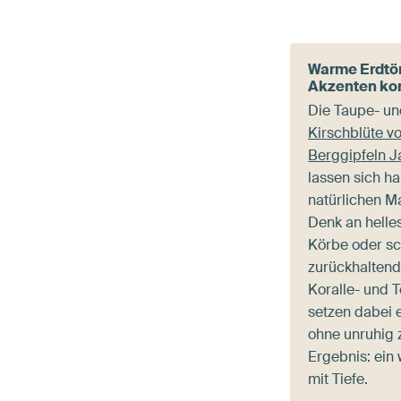
Warme Erdtön
Akzenten ko
Die Taupe- un
Kirschblüte v
Berggipfeln 
lassen sich h
natürlichen Ma
Denk an helle
Körbe oder sc
zurückhaltend
Koralle- und 
setzen dabei 
ohne unruhig 
Ergebnis: ein
mit Tiefe.