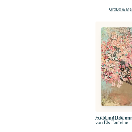
Größe & Mat
Frühling! ( blühe
von
Els Fonteine