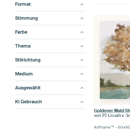
Format
Stimmung
Farbe
Thema
Stilrichtung
Medium
Ausgewählt
KI Gebrauch
Goldener Wald Sh
von
PI Creative Ar
ArtFrame™ –
60×6