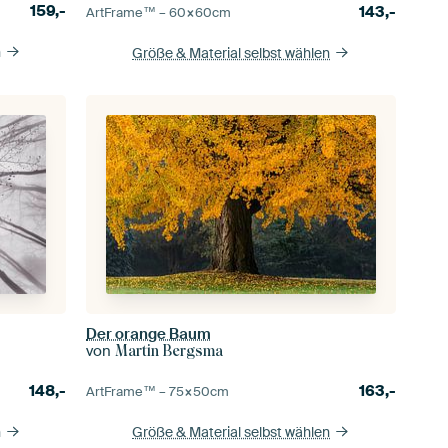
159,-
143,-
ArtFrame™ –
60×60
cm
n
Größe & Material selbst wählen
Der orange Baum
von
Martin Bergsma
148,-
163,-
ArtFrame™ –
75×50
cm
n
Größe & Material selbst wählen