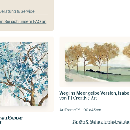
-Beratung & Service
n Sie sich unsere FAQ an
Weg ins Meer gelbe Version, Isabel
von
PI Creative Art
ArtFrame™ –
90×45
cm
lison Pearce
Größe & Material selbst wähle
t