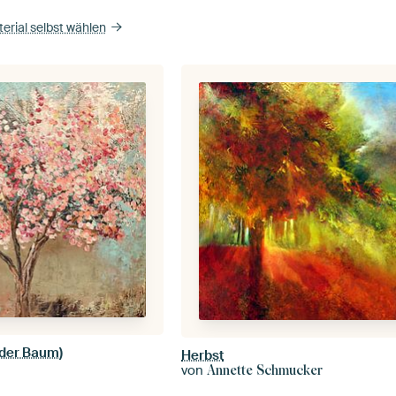
erial selbst wählen
nder Baum)
Herbst
von
Annette Schmucker