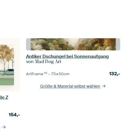
Antiker Dschungel bei Sonnenaufgang
von
Mad Dog Art
132,-
ArtFrame™ –
75×50
cm
Größe & Material selbst wählen
le Z
154,-
n