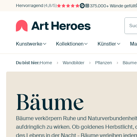
Hervorragend
(4,8/5)
375.000+ Wände gefüllt
Kunstwerke
Kollektionen
Künstler
Mat
Du bist hier:
Home
Wandbilder
Pflanzen
Bäume
Bäume
Bäume verkörpern Ruhe und Naturverbundenheit. 
aufdringlich zu wirken. Ob goldenes Herbstlicht,
des Lebens in der Nacht
- Bäume verleihen jedem