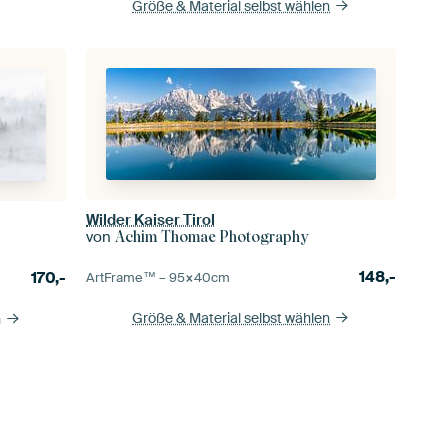
Größe & Material selbst wählen
Wilder Kaiser Tirol
von
Achim Thomae Photography
148,-
170,-
ArtFrame™ –
95×40
cm
Größe & Material selbst wählen
n