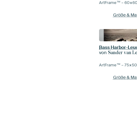
ArtFrame™ –
60×6
Größe & Mat
Bass Harbor-Leu
von
Sander van L
ArtFrame™ –
75×5
Größe & Mat