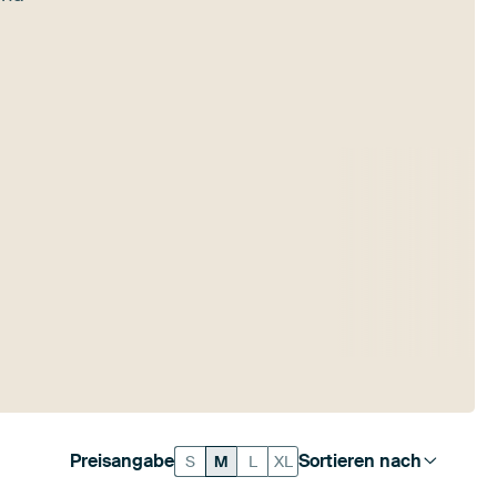
Preisangabe
Sortieren nach
S
M
L
XL