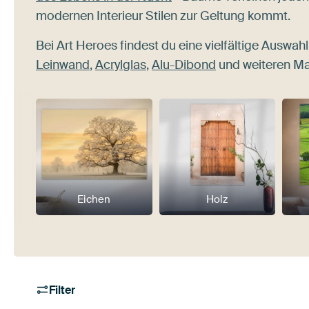
modernen Interieur Stilen zur Geltung kommt.
Bei Art Heroes findest du eine vielfältige Auswa
Leinwand
,
Acrylglas
,
Alu-Dibond
und weiteren Ma
Eichen
Holz
Filter