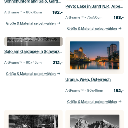
Sonnenuntergang Salo, Gardasee, Italien
Peyto Lake in Banff N.P., Alberta, Kanada
182,-
ArtFrame™ –
80×45
cm
183,-
ArtFrame™ –
75×50
cm
Größe & Material selbst wählen
Größe & Material selbst wählen
Salo am Gardasee in Schwarz und Weiß
212,-
ArtFrame™ –
90×45
cm
Größe & Material selbst wählen
Urania, Wien, Österreich
182,-
ArtFrame™ –
80×45
cm
Größe & Material selbst wählen