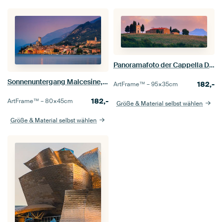
Panoramafoto der Cappella Della Madonna Di Vitaleta
Sonnenuntergang Malcesine, Gardasee, Italien
182,-
ArtFrame™ –
95×35
cm
182,-
ArtFrame™ –
80×45
cm
Größe & Material selbst wählen
Größe & Material selbst wählen