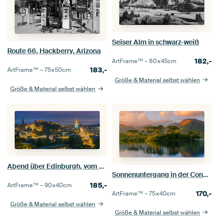
Seiser Alm in schwarz-weiß
Route 66, Hackberry, Arizona
182,-
ArtFrame™ –
80×45
cm
183,-
ArtFrame™ –
75×50
cm
Größe & Material selbst wählen
Größe & Material selbst wählen
Abend über Edinburgh, vom Calton Hill aus gesehen
Sonnenuntergang in der Connemara am Derryclare Lough, Irland
185,-
ArtFrame™ –
90×40
cm
170,-
ArtFrame™ –
75×40
cm
Größe & Material selbst wählen
Größe & Material selbst wählen