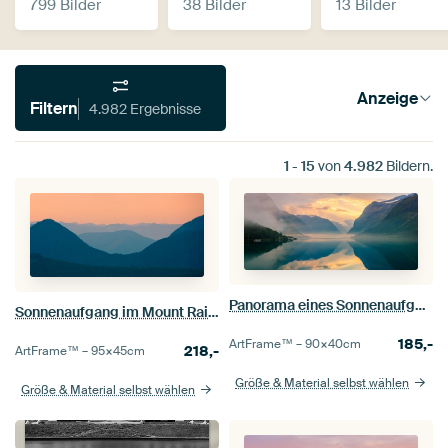
799 Bilder
38 Bilder
13 Bilder
Anzeige
Filtern
4.982 Ergebnisse
1
-
15
von
4.982
Bildern.
Panorama eines Sonnenaufgangs am Lovatnet, Norwegen
Sonnenaufgang im Mount Rainier National Park, Bundesstaat Washington, Vereinigte Staaten
185,-
ArtFrame™ –
90×40
cm
218,-
ArtFrame™ –
95×45
cm
Größe & Material selbst wählen
Größe & Material selbst wählen