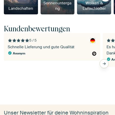
Sonnenunterga
Wolken &
Landschaften
ng
Luftschlößer
Kundenbewertungen
5 / 5
Schnelle Lieferung und gute Qualität
Es hat 
Anonym
A
Unser Newsletter für deine Wohninspiration