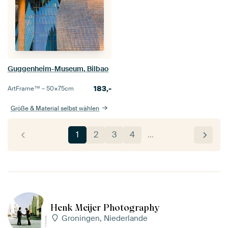
Guggenheim-Museum, Bilbao
183,-
ArtFrame™ –
50×75
cm
Größe & Material selbst wählen
1
2
3
4
…
Henk Meijer Photography
Groningen, Niederlande