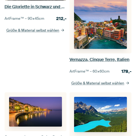
Die Gloriette in Schwarz und Weiß, Schloss Schönbrunn, Wien
212,-
ArtFrame™ –
90×45
cm
Größe & Material selbst wählen
Vernazza, Cinque Terre, Italien
178,-
ArtFrame™ –
60×60
cm
Größe & Material selbst wählen