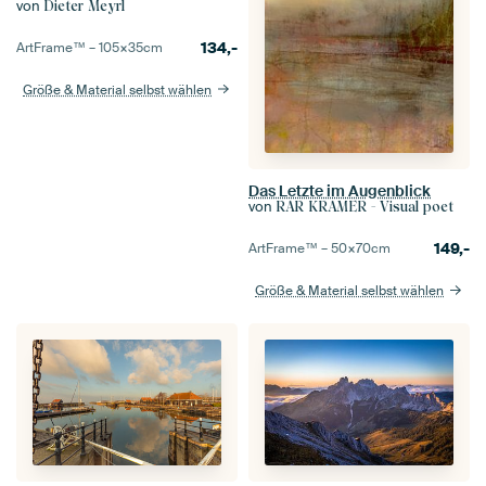
von
Dieter Meyrl
134,-
ArtFrame™ –
105×35
cm
Größe & Material selbst wählen
Das Letzte im Augenblick
von
RAR KRAMER - Visual poet
149,-
ArtFrame™ –
50×70
cm
Größe & Material selbst wählen