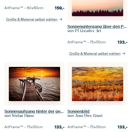
159,-
ArtFrame™ –
60×60
cm
Größe & Material selbst wählen
Sonnenuntergang über den Pines, Nature Magick
von
PI Creative Art
133,-
ArtFrame™ –
75×50
cm
Größe & Material selbst wählen
Sonnenbild
Sonnenaufgang hinter der geschwungenen Seebrücke Koserow auf der Insel Usedom in goldenem Ton getaucht
von
von
Jens-Uwe Ernst
Stefan Dinse
133,-
133,-
ArtFrame™ –
75×50
cm
ArtFrame™ –
75×50
cm