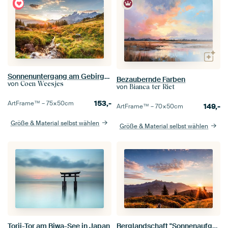
Sonnenuntergang am Gebirgsbach in Filzmoos
Bezaubernde Farben
von
Coen Weesjes
von
Bianca ter Riet
153,-
ArtFrame™ –
75×50
cm
149,-
ArtFrame™ –
70×50
cm
Größe & Material selbst wählen
Größe & Material selbst wählen
Torii-Tor am Biwa-See in Japan
Berglandschaft "Sonnenaufgang mit Dachstein"