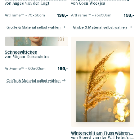
von
von
Anges van der Logt
Coen Weesjes
138,-
153,-
ArtFrame™ –
75×50
cm
ArtFrame™ –
75×50
cm
Größe & Material selbst wählen
Größe & Material selbst wählen
Schneewittchen
von
Mirjam Duizendstra
169,-
ArtFrame™ –
60×60
cm
Größe & Material selbst wählen
Winterschilf am Fluss während des Sonnenuntergangs mit der Lichtreflexion im Wasser.
von
Sjoerd van der Wal Fotografie