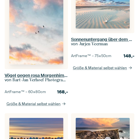
Sonnenuntergang über dem Strand von Terschelling
von
Jurjen Veerman
148,-
ArtFrame™ –
75×50
cm
Größe & Material selbst wählen
Vögel gegen rosa Morgenhimmel
von
Bart-Jan Verhoef Photography
168,-
ArtFrame™ –
60×80
cm
Größe & Material selbst wählen