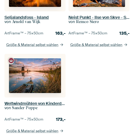
Seljalandsfoss - Island
Neist Punkt - Ilse von Skye - Schottland
von
von
Arnold van Wijk
Remco Siero
163,-
135,-
ArtFrame™ –
75×50
cm
ArtFrame™ –
75×50
cm
Größe & Material selbst wählen
Größe & Material selbst wählen
Weltwindmühlen von Kinderdijk
von
Sander Poppe
173,-
ArtFrame™ –
75×50
cm
Größe & Material selbst wählen