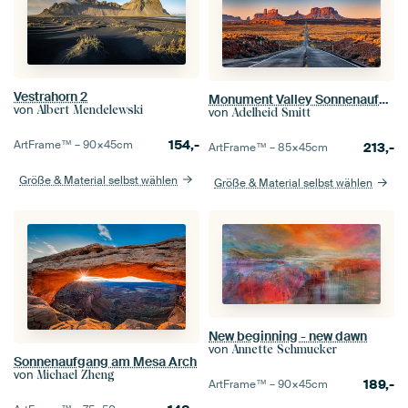
Vestrahorn 2
Monument Valley Sonnenaufgang
von
Albert Mendelewski
von
Adelheid Smitt
154,-
ArtFrame™ –
90×45
cm
213,-
ArtFrame™ –
85×45
cm
Größe & Material selbst wählen
Größe & Material selbst wählen
New beginning - new dawn
von
Annette Schmucker
Sonnenaufgang am Mesa Arch
von
Michael Zheng
189,-
ArtFrame™ –
90×45
cm