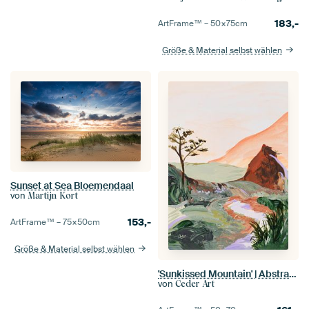
183,-
ArtFrame™ –
50×75
cm
Größe & Material selbst wählen
Sunset at Sea Bloemendaal
von
Martijn Kort
153,-
ArtFrame™ –
75×50
cm
Größe & Material selbst wählen
'Sunkissed Mountain' | Abstrakte Landschaft
von
Ceder Art