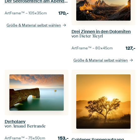
Der Seerosenteich am Abend, Claude Monet
170,-
ArtFrame™ –
105×35
cm
Größe & Material selbst wählen
Drei Zinnen in den Dolomiten
von
Dieter Meyrl
127,-
ArtFrame™ –
80×45
cm
Größe & Material selbst wählen
Dyrholaey
von
Arnaud Bertrande
153,-
ArtFrame™ –
75×50
cm
Goldener Sonnenaufgang