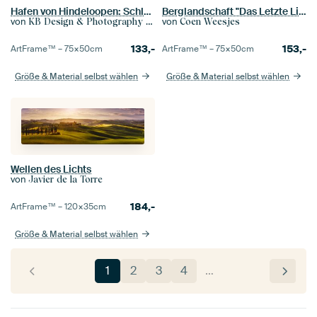
Hafen von Hindeloopen: Schleusenansicht mit Reflexionen von Booten und Wolken
Berglandschaft "Das Letzte Licht"
von
von
KB Design & Photography (Karen Brouwer)
Coen Weesjes
133,-
153,-
ArtFrame™ –
75×50
cm
ArtFrame™ –
75×50
cm
Größe & Material selbst wählen
Größe & Material selbst wählen
Wellen des Lichts
von
Javier de la Torre
184,-
ArtFrame™ –
120×35
cm
Größe & Material selbst wählen
1
2
3
4
…