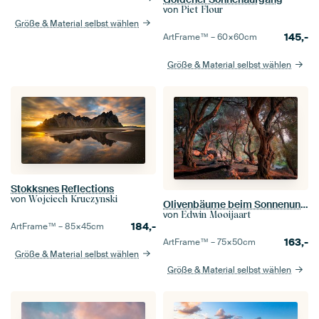
von
Piet Flour
Größe & Material selbst wählen
145,-
ArtFrame™ –
60×60
cm
Größe & Material selbst wählen
Stokksnes Reflections
von
Wojciech Kruczynski
Olivenbäume beim Sonnenuntergang
von
Edwin Mooijaart
184,-
ArtFrame™ –
85×45
cm
163,-
ArtFrame™ –
75×50
cm
Größe & Material selbst wählen
Größe & Material selbst wählen