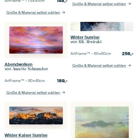
148,-
ArtFrame™ –
75×50
cm
Größe & Material selbst wählen
Größe & Material selbst wählen
Winter Sunrise
von
MK Abstrakt
256,-
ArtFrame™ –
60×60
cm
Abendwolken
Größe & Material selbst wählen
von
Annette Schmucker
189,-
ArtFrame™ –
90×45
cm
Größe & Material selbst wählen
Wilder Kaiser Sunrise