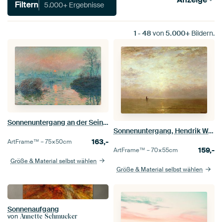
Filtern
5.000+ Ergebnisse
1
-
48
von
5.000+
Bildern.
Sonnenuntergang an der Seine bei Lavacourt, Claude Monet
Sonnenuntergang, Hendrik Willem Mesdag
163,-
ArtFrame™ –
75×50
cm
159,-
ArtFrame™ –
70×55
cm
Größe & Material selbst wählen
Größe & Material selbst wählen
Sonnenaufgang
von
Annette Schmucker