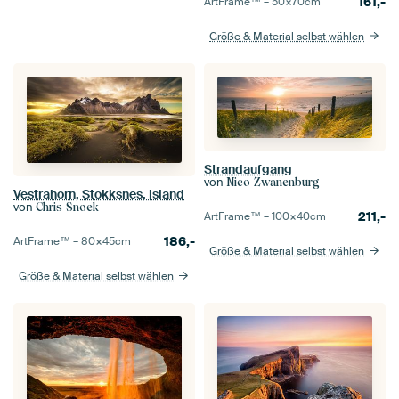
161,-
ArtFrame™ –
50×70
cm
Größe & Material selbst wählen
Strandaufgang
von
Nico Zwanenburg
Vestrahorn, Stokksnes, Island
von
Chris Snoek
211,-
ArtFrame™ –
100×40
cm
186,-
ArtFrame™ –
80×45
cm
Größe & Material selbst wählen
Größe & Material selbst wählen