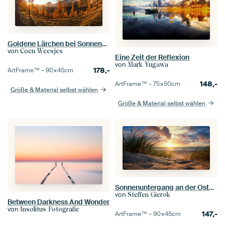
Goldene Lärchen bei Sonnenaufgang – Herbstpanorama am Dachstein
von
Coen Weesjes
Eine Zeit der Reflexion
von
Mark Yugawa
178,-
ArtFrame™ –
90×45
cm
148,-
ArtFrame™ –
75×50
cm
Größe & Material selbst wählen
Größe & Material selbst wählen
Sonnenuntergang an der Ostsee
von
Steffen Gierok
Between Darkness And Wonder
von
Insolitus Fotografie
147,-
ArtFrame™ –
90×45
cm