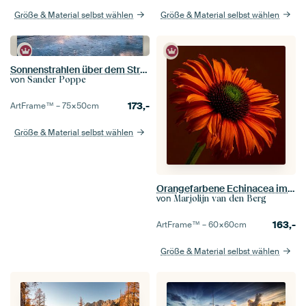
Größe & Material selbst wählen
Größe & Material selbst wählen
Sonnenstrahlen über dem Strand von Dishoek
von
Sander Poppe
173,-
ArtFrame™ –
75×50
cm
Größe & Material selbst wählen
Orangefarbene Echinacea im Licht: Warme Herbstfarben
von
Marjolijn van den Berg
163,-
ArtFrame™ –
60×60
cm
Größe & Material selbst wählen