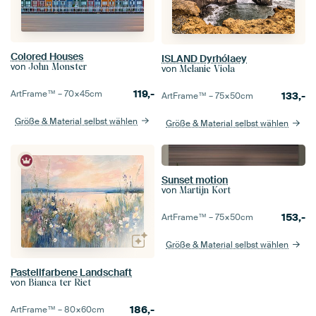
Colored Houses
ISLAND Dyrhólaey
von
John Monster
von
Melanie Viola
119,-
ArtFrame™ –
70×45
cm
133,-
ArtFrame™ –
75×50
cm
Größe & Material selbst wählen
Größe & Material selbst wählen
Sunset motion
von
Martijn Kort
153,-
ArtFrame™ –
75×50
cm
Größe & Material selbst wählen
Pastellfarbene Landschaft
von
Bianca ter Riet
186,-
ArtFrame™ –
80×60
cm