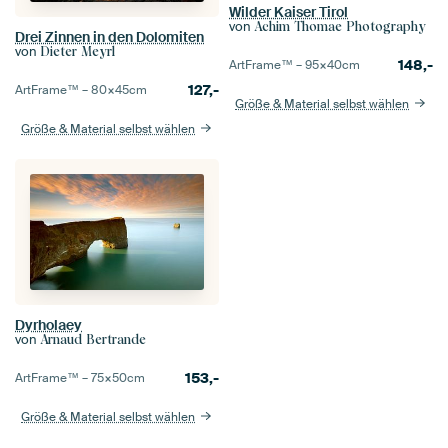
Wilder Kaiser Tirol
von
Achim Thomae Photography
Drei Zinnen in den Dolomiten
von
Dieter Meyrl
148,-
ArtFrame™ –
95×40
cm
127,-
ArtFrame™ –
80×45
cm
Größe & Material selbst wählen
Größe & Material selbst wählen
Dyrholaey
von
Arnaud Bertrande
153,-
ArtFrame™ –
75×50
cm
Größe & Material selbst wählen