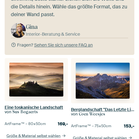
die Details hinein. Wähle das größte Format, das zu
deiner Wand passt.
Gina
Interior-Beratung & Service
Fragen?
Sehen Sie sich unsere FAQ an
Eine toskanische Landschaft
Berglandschaft "Das Letzte Licht"
von
Sus Bogaerts
von
Coen Weesjes
169,-
ArtFrame™ –
80×50
cm
153,-
ArtFrame™ –
75×50
cm
Größe & Material selbst wählen
Größe & Material selbst wählen