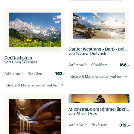
Darßer Westrand - Darß - bei Prerow an der Ostsee
von
Werner Dieterich
Der Dachstein
von
Coen Weesjes
166,-
ArtFrame™ –
90×45
cm
153,-
ArtFrame™ –
75×50
cm
Größe & Material selbst wählen
Größe & Material selbst wählen
Milchstraße am Himmel über Holland
von
Albert Dros
312,-
ArtFrame™ –
75×50
cm