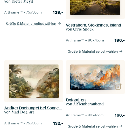
von
Dieter Meyrl
128,-
ArtFrame™ –
75×50
cm
Größe & Material selbst wählen
Vestrahorn, Stokksnes, Island
von
Chris Snoek
186,-
ArtFrame™ –
80×45
cm
Größe & Material selbst wählen
Dolomiten
von
ARTemberaubend
Antiker Dschungel bei Sonnenaufgang
von
Mad Dog Art
166,-
ArtFrame™ –
90×45
cm
132,-
ArtFrame™ –
75×50
cm
Größe & Material selbst wählen