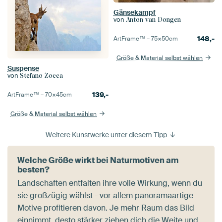
Gänsekampf
von
Anton van Dongen
148,-
ArtFrame™ –
75×50
cm
Größe & Material selbst wählen
Suspense
von
Stefano Zocca
139,-
ArtFrame™ –
70×45
cm
Größe & Material selbst wählen
Weitere Kunstwerke unter diesem Tipp
Welche Größe wirkt bei Naturmotiven am
besten?
Landschaften entfalten ihre volle Wirkung, wenn du
sie großzügig wählst - vor allem panoramaartige
Motive profitieren davon. Je mehr Raum das Bild
einnimmt, desto stärker ziehen dich die Weite und