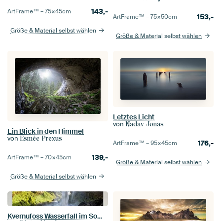
143,-
ArtFrame™ –
75×45
cm
153,-
ArtFrame™ –
75×50
cm
Größe & Material selbst wählen
Größe & Material selbst wählen
Letztes Licht
von
Nadav Jonas
Ein Blick in den Himmel
von
Esmée Prexus
176,-
ArtFrame™ –
95×45
cm
139,-
ArtFrame™ –
70×45
cm
Größe & Material selbst wählen
Größe & Material selbst wählen
Kvernufoss Wasserfall im Sommer bei blauem Himmel in Island