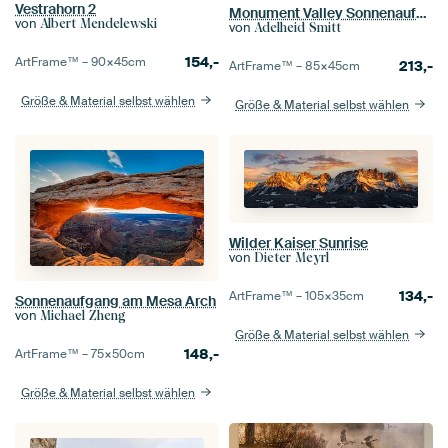
Vestrahorn 2
Monument Valley Sonnenaufgang
von
Albert Mendelewski
von
Adelheid Smitt
154,-
ArtFrame™ –
90×45
cm
213,-
ArtFrame™ –
85×45
cm
Größe & Material selbst wählen
Größe & Material selbst wählen
Wilder Kaiser Sunrise
von
Dieter Meyrl
134,-
ArtFrame™ –
105×35
cm
Sonnenaufgang am Mesa Arch
von
Michael Zheng
Größe & Material selbst wählen
148,-
ArtFrame™ –
75×50
cm
Größe & Material selbst wählen