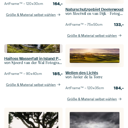
164,-
ArtFrame™ –
120×30
cm
Naturschutzgebiet Deelerwoud
von
Moetwil en van Dijk - Fotografie
Größe & Material selbst wählen
133,-
ArtFrame™ –
75×50
cm
Größe & Material selbst wählen
Haifoss Wasserfall in Island Panorama
von
Sjoerd van der Wal Fotografie
Wellen des Lichts
185,-
ArtFrame™ –
90×40
cm
von
Javier de la Torre
Größe & Material selbst wählen
184,-
ArtFrame™ –
120×35
cm
Größe & Material selbst wählen