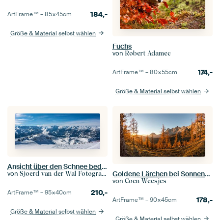
184,-
ArtFrame™ –
85×45
cm
Größe & Material selbst wählen
Fuchs
von
Robert Adamec
174,-
ArtFrame™ –
80×55
cm
Größe & Material selbst wählen
Ansicht über den Schnee bedeckte Berge in den Tiroler Alpen in Österreich
Goldene Lärchen bei Sonnenaufgang – Herbstpanorama am Dachstein
von
Sjoerd van der Wal Fotografie
von
Coen Weesjes
210,-
ArtFrame™ –
95×40
cm
178,-
ArtFrame™ –
90×45
cm
Größe & Material selbst wählen
Größe & Material selbst wählen