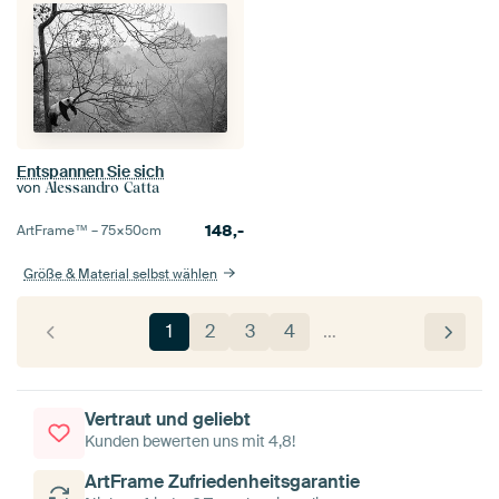
Entspannen Sie sich
von
Alessandro Catta
148,-
ArtFrame™ –
75×50
cm
Größe & Material selbst wählen
1
2
3
4
…
Vertraut und geliebt
Kunden bewerten uns mit 4,8!
ArtFrame Zufriedenheitsgarantie