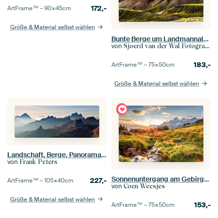
172,-
ArtFrame™ –
90×45
cm
Größe & Material selbst wählen
Bunte Berge um Landmannalaugar in Island
von
Sjoerd van der Wal Fotografie
183,-
ArtFrame™ –
75×50
cm
Größe & Material selbst wählen
Landschaft, Berge, Panorama in den Alpen bei Sonnenaufgang mit Nebel und Morgennebel, Italien
von
Frank Peters
Sonnenuntergang am Gebirgsbach in Filzmoos
227,-
ArtFrame™ –
105×40
cm
von
Coen Weesjes
Größe & Material selbst wählen
153,-
ArtFrame™ –
75×50
cm