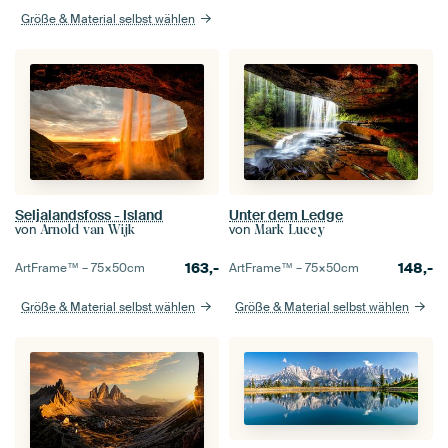
Größe & Material selbst wählen
Seljalandsfoss - Island
Unter dem Ledge
von
von
Arnold van Wijk
Mark Lucey
163,-
148,-
ArtFrame™ –
75×50
cm
ArtFrame™ –
75×50
cm
Größe & Material selbst wählen
Größe & Material selbst wählen