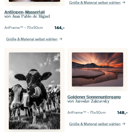
Größe & Material selbst wählen
Antilopen-Wasserfall
von
Juan Pablo de Miguel
144,-
ArtFrame™ –
70×50
cm
Größe & Material selbst wählen
Goldener Sonnenuntergang
von
Jaroslav Zakravsky
148,-
ArtFrame™ –
75×50
cm
Größe & Material selbst wählen