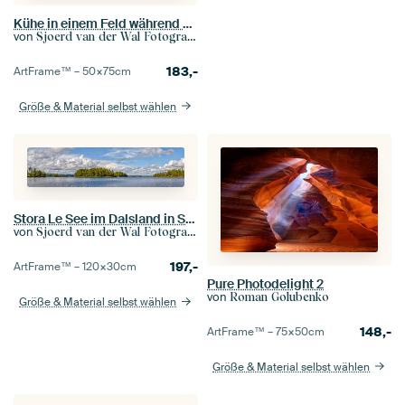
Kühe in einem Feld während des Sommers in Schwarzweiss
von
Sjoerd van der Wal Fotografie
183,-
ArtFrame™ –
50×75
cm
Größe & Material selbst wählen
Stora Le See im Dalsland in Schweden
von
Sjoerd van der Wal Fotografie
197,-
ArtFrame™ –
120×30
cm
Pure Photodelight 2
von
Roman Golubenko
Größe & Material selbst wählen
148,-
ArtFrame™ –
75×50
cm
Größe & Material selbst wählen