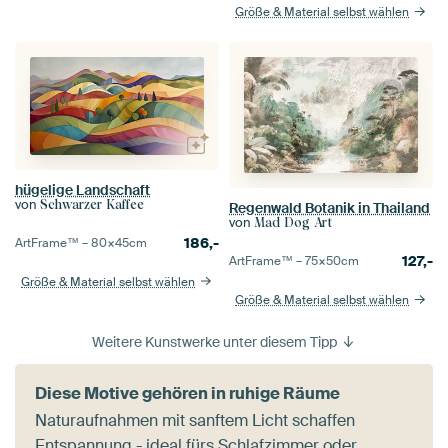
Größe & Material selbst wählen
hügelige Landschaft
von
Schwarzer Kaffee
Regenwald Botanik in Thailand
von
Mad Dog Art
186,-
ArtFrame™ –
80×45
cm
127,-
ArtFrame™ –
75×50
cm
Größe & Material selbst wählen
Größe & Material selbst wählen
Weitere Kunstwerke unter diesem Tipp
Diese Motive gehören in ruhige Räume
Naturaufnahmen mit sanftem Licht schaffen
Entspannung - ideal fürs Schlafzimmer oder