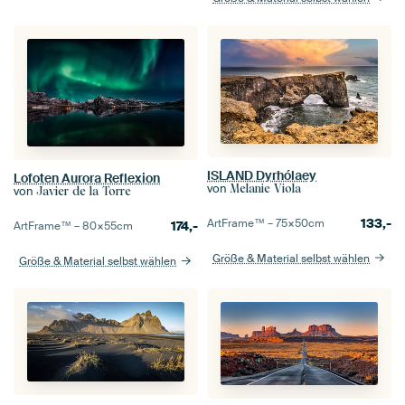
ISLAND Dyrhólaey
Lofoten Aurora Reflexion
von
Melanie Viola
von
Javier de la Torre
133,-
ArtFrame™ –
75×50
cm
174,-
ArtFrame™ –
80×55
cm
Größe & Material selbst wählen
Größe & Material selbst wählen