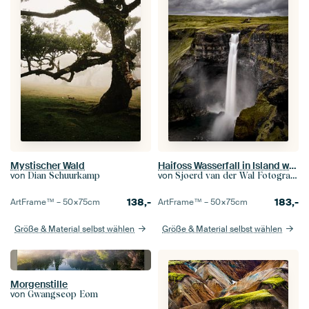
Mystischer Wald
Haifoss Wasserfall in Island während eines dunklen stürmischen Tages
von
von
Dian Schuurkamp
Sjoerd van der Wal Fotografie
138,-
183,-
ArtFrame™ –
50×75
cm
ArtFrame™ –
50×75
cm
Größe & Material selbst wählen
Größe & Material selbst wählen
Morgenstille
von
Gwangseop Eom