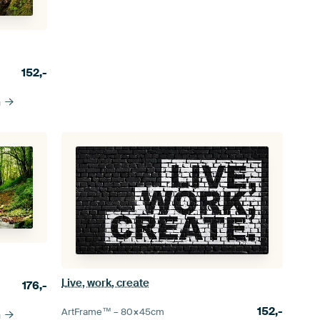
152,-
n
Live, work, create
176,-
152,-
ArtFrame™ –
80×45
cm
n