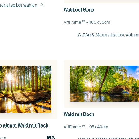
erial selbst wählen
Wald mit Bach
ArtFrame™ –
100×35
cm
Größe & Material selbst wähle
Wald mit Bach
n einem Wald mit Bach
ArtFrame™ –
95×40
cm
152,-
5
cm