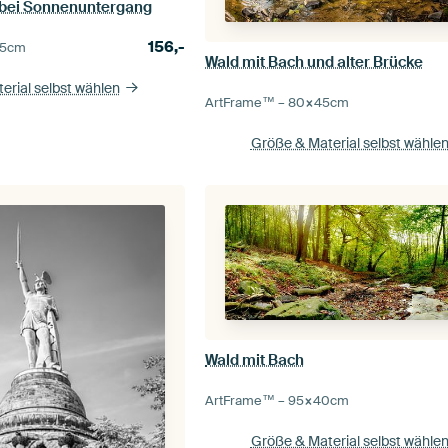
 bei Sonnenuntergang
156,-
5
cm
Wald mit Bach und alter Brücke
erial selbst wählen
ArtFrame™ –
80×45
cm
Größe & Material selbst wähle
Wald mit Bach
ArtFrame™ –
95×40
cm
Größe & Material selbst wähle