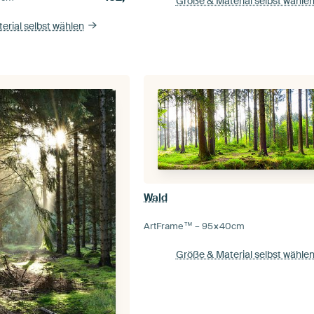
Größe & Material selbst wähle
erial selbst wählen
Wald
ArtFrame™ –
95×40
cm
Größe & Material selbst wähle