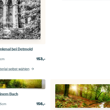
nkmal bei Detmold
153,-
5
cm
erial selbst wählen
inem Bach
156,-
5
cm