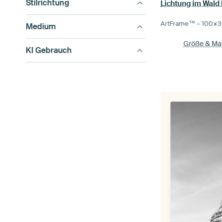
Stilrichtung
Lichtung im Wald
ArtFrame™ –
100×3
Medium
Größe & Mat
KI Gebrauch