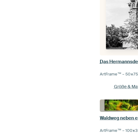
Das Hermannsde
ArtFrame™ –
50×7
Größe & Mat
Waldweg neben e
ArtFrame™ –
100×3