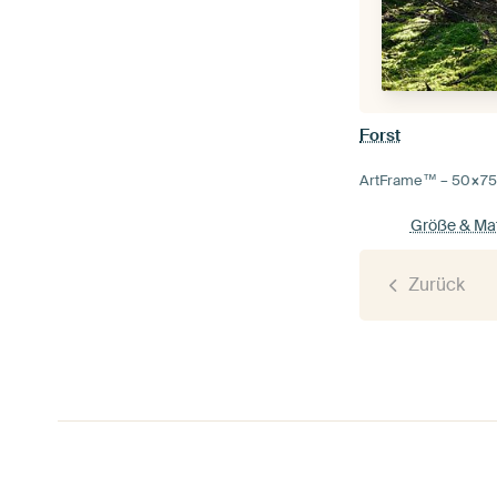
Forst
ArtFrame™ –
50×7
Größe & Mat
Zurück