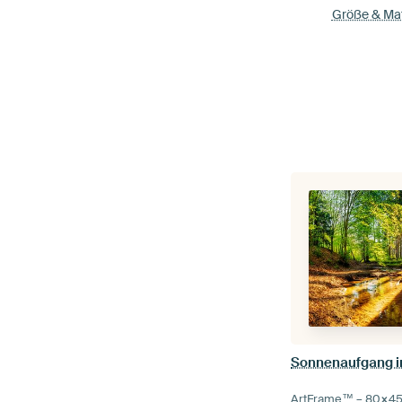
Größe & Mat
Sonnenaufgang i
ArtFrame™ –
80×4