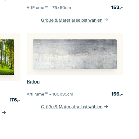
n
153,-
ArtFrame™ –
75×50
cm
Größe & Material selbst wählen
Beton
156,-
ArtFrame™ –
100×35
cm
176,-
Größe & Material selbst wählen
n