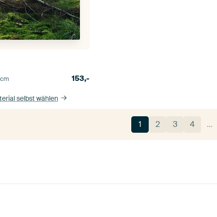
153,-
5
cm
erial selbst wählen
1
2
3
4
…