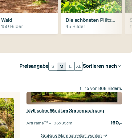
Wald
Die schönsten Plätze in Europas Wäldern im Licht der strahlenden Sonne
So
150 Bilder
45 Bilder
11 B
Preisangabe
Sortieren nach
S
M
L
XL
1
-
15
von
868
Bildern.
Idyllischer Wald bei Sonnenaufgang
160,-
ArtFrame™ –
105×35
cm
Größe & Material selbst wählen