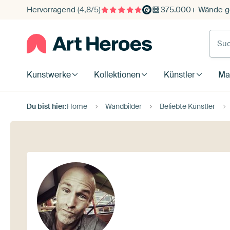
Hervorragend
(4,8/5)
375.000+ Wände ge
Such
Kunstwerke
Kollektionen
Künstler
Mat
Du bist hier:
Home
Wandbilder
Beliebte Künstler