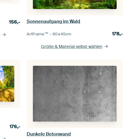
Sonnenaufgang im Wald
156,-
178,-
ArtFrame™ –
90×45
cm
n
Größe & Material selbst wählen
176,-
Dunkele Betonwand