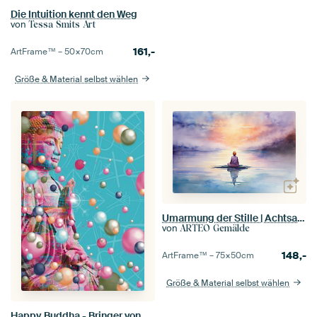
Die Intuition kennt den Weg
von
Tessa Smits Art
161,-
ArtFrame™ –
50×70
cm
Größe & Material selbst wählen
Umarmung der Stille | Achtsamkeitsmalerei
von
ARTEO Gemälde
148,-
ArtFrame™ –
75×50
cm
Größe & Material selbst wählen
Happy Buddha - Bringer von Freude und Licht