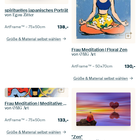
spirituelles japanisches Porträt
von
Egon Zitter
138,-
ArtFrame™ –
75×50
cm
Größe & Material selbst wählen
Frau Meditation | Floral Zen
von
OMG Art
130,-
ArtFrame™ –
50×70
cm
Größe & Material selbst wählen
Frau Meditation | Meditative Reise durch Farbe
von
OMG Art
133,-
ArtFrame™ –
75×50
cm
Größe & Material selbst wählen
"Zen"