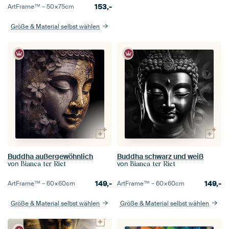
153,-
ArtFrame™ –
50×75
cm
Größe & Material selbst wählen
Buddha außergewöhnlich
Buddha schwarz und weiß
von
von
Bianca ter Riet
Bianca ter Riet
149,-
149,-
ArtFrame™ –
60×60
cm
ArtFrame™ –
60×60
cm
Größe & Material selbst wählen
Größe & Material selbst wählen