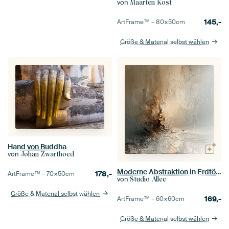
von
Maarten Kost
145,-
ArtFrame™ –
80×50
cm
Größe & Material selbst wählen
Hand von Buddha
von
Johan Zwarthoed
Moderne Abstraktion in Erdtönen
178,-
ArtFrame™ –
70×50
cm
von
Studio Allee
Größe & Material selbst wählen
169,-
ArtFrame™ –
60×60
cm
Größe & Material selbst wählen