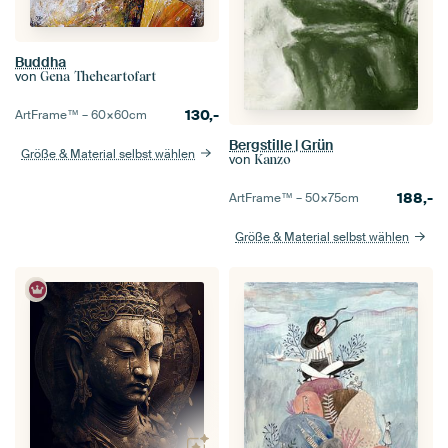
Buddha
von
Gena Theheartofart
130,-
ArtFrame™ –
60×60
cm
Bergstille | Grün
Größe & Material selbst wählen
von
Kanzo
188,-
ArtFrame™ –
50×75
cm
Größe & Material selbst wählen