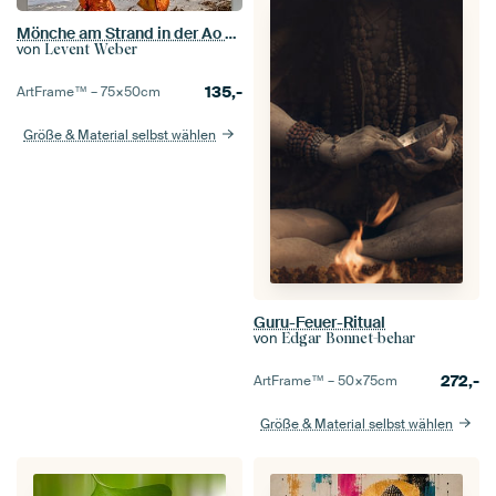
Mönche am Strand in der Ao Khao Kwai Bucht
von
Levent Weber
135,-
ArtFrame™ –
75×50
cm
Größe & Material selbst wählen
Guru-Feuer-Ritual
von
Edgar Bonnet-behar
272,-
ArtFrame™ –
50×75
cm
Größe & Material selbst wählen