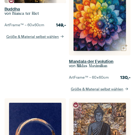
Buddha
von
Bianca ter Riet
149,-
ArtFrame™ –
60×60
cm
Größe & Material selbst wählen
Mandala der Evolution
von
Niklas Maximilian
130,-
ArtFrame™ –
60×60
cm
Größe & Material selbst wählen