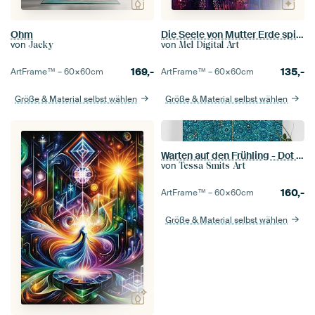
Ohm
Die Seele von Mutter Erde spirituelle Kunst
von
von
Jacky
Mel Digital Art
169,-
135,-
ArtFrame™ –
60×60
cm
ArtFrame™ –
60×60
cm
Größe & Material selbst wählen
Größe & Material selbst wählen
Warten auf den Frühling - Dot Art Painting Tessa Smits
von
Tessa Smits Art
160,-
ArtFrame™ –
60×60
cm
Größe & Material selbst wählen