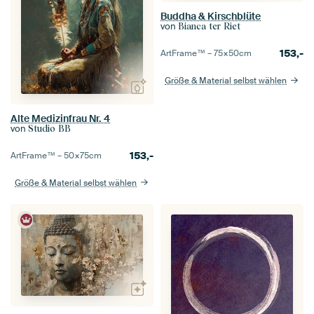
Buddha & Kirschblüte
von
Bianca ter Riet
153,-
ArtFrame™ –
75×50
cm
Größe & Material selbst wählen
Alte Medizinfrau Nr. 4
von
Studio BB
153,-
ArtFrame™ –
50×75
cm
Größe & Material selbst wählen