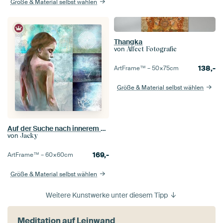
Größe & Material selbst wählen
Thangka
von
Affect Fotografie
138,-
ArtFrame™ –
50×75
cm
Größe & Material selbst wählen
Auf der Suche nach innerem Frieden
von
Jacky
169,-
ArtFrame™ –
60×60
cm
Größe & Material selbst wählen
Weitere Kunstwerke unter diesem Tipp
Meditation auf Leinwand