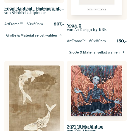
Engel Raphael - Heilenergiebild
von
SHANA-Lichtpionier
207,-
ArtFrame™ –
60×60
cm
Yoga IX
von
ArtDesign by KBK
Größe & Material selbst wählen
150,-
ArtFrame™ –
60×80
cm
Größe & Material selbst wählen
2021-16 Meditation
von
Kris Stuurop