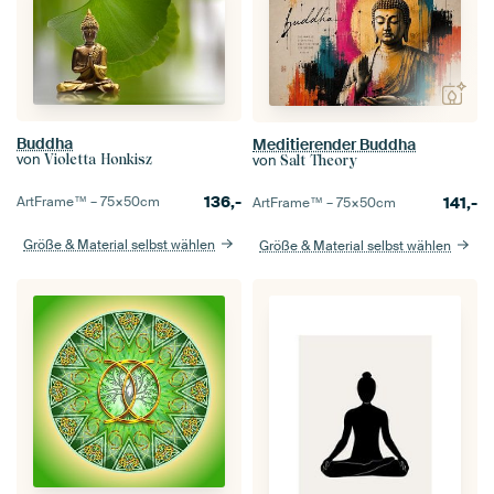
Buddha
Meditierender Buddha
von
von
Violetta Honkisz
Salt Theory
136,-
141,-
ArtFrame™ –
75×50
cm
ArtFrame™ –
75×50
cm
Größe & Material selbst wählen
Größe & Material selbst wählen