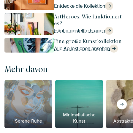
Entdecke die Kollektion
ArtHeroes: Wie funktioniert
es?
Häufig gestellte Fragen
Eine große Kunstkollektion
Alle Kollektionen ansehen
Mehr davon
Minimalistische
Serene Ruhe
Kunst
Abstrakt