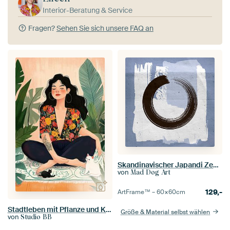
Interior-Beratung & Service
Fragen?
Sehen Sie sich unsere FAQ an
Skandinavischer Japandi Zen Hellblau Grau
von
Mad Dog Art
129,-
ArtFrame™ –
60×60
cm
Stadtleben mit Pflanze und Katze ii
Größe & Material selbst wählen
von
Studio BB