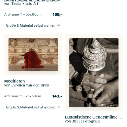
von
Tessa Smits Art
169,-
ArtFrame™ –
55×80
cm
Größe & Material selbst wählen
Meditieren
von
Carolien van den Brink
143,-
ArtFrame™ –
75×50
cm
Größe & Material selbst wählen
Buddhistische Gebetsmühle in Betrieb
von
Affect Fotografie