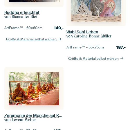
Buddha erleuchtet
von
Bianca ter Riet
149,-
ArtFrame™ –
60×60
cm
Wabi Sabi Leben
von
Caroline Bonne Müller
Größe & Material selbst wählen
187,-
ArtFrame™ –
55×75
cm
Größe & Material selbst wählen
Zeremonie der Mönche auf Koh Phayam
von
Levent Weber