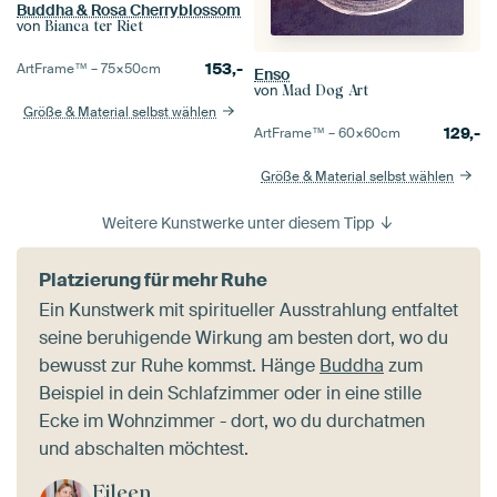
Buddha & Rosa Cherryblossom
von
Bianca ter Riet
153,-
ArtFrame™ –
75×50
cm
Enso
von
Mad Dog Art
Größe & Material selbst wählen
129,-
ArtFrame™ –
60×60
cm
Größe & Material selbst wählen
Weitere Kunstwerke unter diesem Tipp
Platzierung für mehr Ruhe
Ein Kunstwerk mit spiritueller Ausstrahlung entfaltet
seine beruhigende Wirkung am besten dort, wo du
bewusst zur Ruhe kommst. Hänge
Buddha
zum
Beispiel in dein Schlafzimmer oder in eine stille
Ecke im Wohnzimmer - dort, wo du durchatmen
und abschalten möchtest.
Eileen