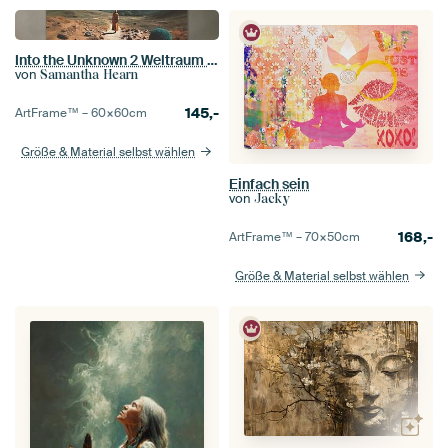
Into the Unknown 2 Weltraum Collage Kunst
von
Samantha Hearn
145,-
ArtFrame™ –
60×60
cm
Größe & Material selbst wählen
Einfach sein
von
Jacky
168,-
ArtFrame™ –
70×50
cm
Größe & Material selbst wählen