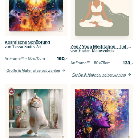
Kosmische Schöpfung
Zen / Yoga Meditation - Tief durchatmen
von
Tessa Smits Art
von
Marian Nieuwenhuis
160,-
ArtFrame™ –
50×70
cm
133,-
ArtFrame™ –
50×75
cm
Größe & Material selbst wählen
Größe & Material selbst wählen