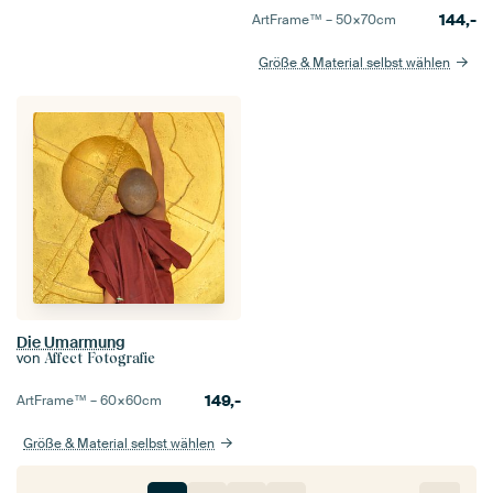
144,-
ArtFrame™ –
50×70
cm
Größe & Material selbst wählen
Die Umarmung
von
Affect Fotografie
149,-
ArtFrame™ –
60×60
cm
Größe & Material selbst wählen