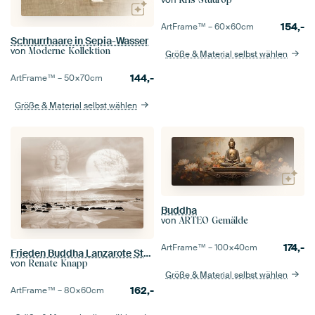
154,-
ArtFrame™ –
60×60
cm
Schnurrhaare in Sepia-Wasser
von
Moderne Kollektion
Größe & Material selbst wählen
144,-
ArtFrame™ –
50×70
cm
Größe & Material selbst wählen
Buddha
von
ARTEO Gemälde
174,-
ArtFrame™ –
100×40
cm
Frieden Buddha Lanzarote Strand
von
Renate Knapp
Größe & Material selbst wählen
162,-
ArtFrame™ –
80×60
cm