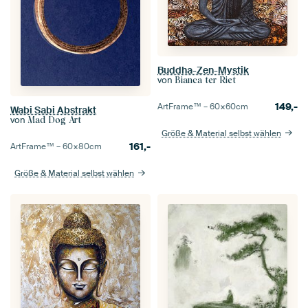
Buddha-Zen-Mystik
von
Bianca ter Riet
149,-
ArtFrame™ –
60×60
cm
Wabi Sabi Abstrakt
von
Mad Dog Art
Größe & Material selbst wählen
161,-
ArtFrame™ –
60×80
cm
Größe & Material selbst wählen