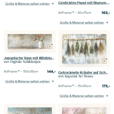
Gesticktes Panel mit Blumen, Italien
Größe & Material selbst wählen
163,-
ArtFrame™ –
50×75
cm
Größe & Material selbst wählen
Japanische Vase mit Wildblumen auf Holztisch
von
Digitale Schilderijen
144,-
ArtFrame™ –
105×35
cm
Getrocknete Kräuter auf Schnur
von
Imperial Art House
Größe & Material selbst wählen
173,-
ArtFrame™ –
75×50
cm
Größe & Material selbst wählen