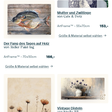
Mutter und Zwillinge
von
Cats & Dotz
153,-
ArtFrame™ –
55×70
cm
Größe & Material selbst wählen
Der Fang des Tages auf Holz
von
Atelier Paint-Ing
166,-
ArtFrame™ –
70×50
cm
Größe & Material selbst wählen
Vintage Disteln
von
Studio BB