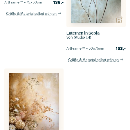
138,-
ArtFrame™ –
75×50
cm
Größe & Material selbst wählen
Laternen in Sepia
von
Studio BB
153,-
ArtFrame™ –
50×75
cm
Größe & Material selbst wählen