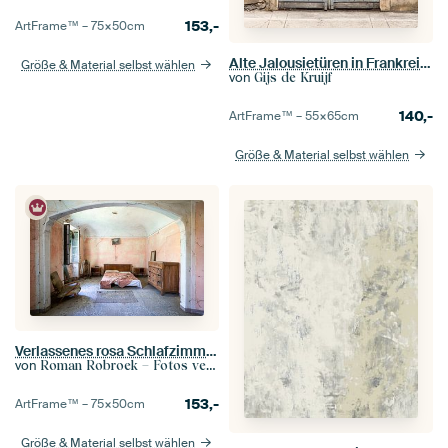
153,-
ArtFrame™ –
75×50
cm
Alte Jalousietüren in Frankreich
Größe & Material selbst wählen
von
Gijs de Kruijf
140,-
ArtFrame™ –
55×65
cm
Größe & Material selbst wählen
Verlassenes rosa Schlafzimmer.
von
Roman Robroek – Fotos verlassener Gebäude
153,-
ArtFrame™ –
75×50
cm
Größe & Material selbst wählen