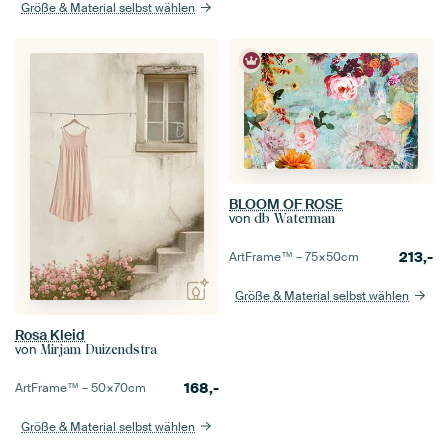
Größe & Material selbst wählen
BLOOM OF ROSE
von
db Waterman
213,-
ArtFrame™ –
75×50
cm
Größe & Material selbst wählen
Rosa Kleid
von
Mirjam Duizendstra
168,-
ArtFrame™ –
50×70
cm
Größe & Material selbst wählen