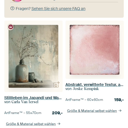
Fragen?
Sehen Sie sich unsere FAQ an
Abstrakt, verwitterte Textur, altrosa
von
Joske Kempink
Stillleben im Japandi und Wabi-Sabi Stil
159,-
ArtFrame™ –
60×60
cm
von
Carla Van Iersel
Größe & Material selbst wählen
209,-
ArtFrame™ –
55×70
cm
Größe & Material selbst wählen