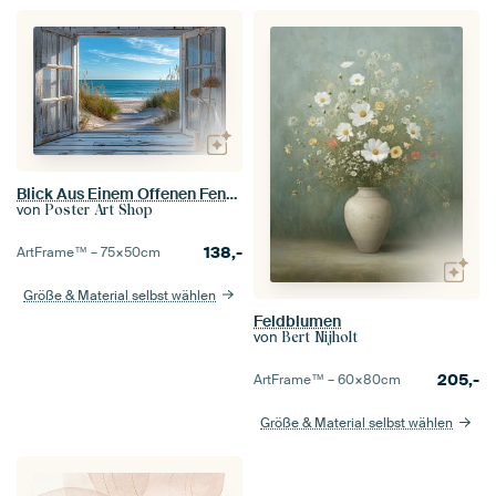
Blick Aus Einem Offenen Fenster Mit Meerblick
von
Poster Art Shop
138,-
ArtFrame™ –
75×50
cm
Größe & Material selbst wählen
Feldblumen
von
Bert Nijholt
205,-
ArtFrame™ –
60×80
cm
Größe & Material selbst wählen