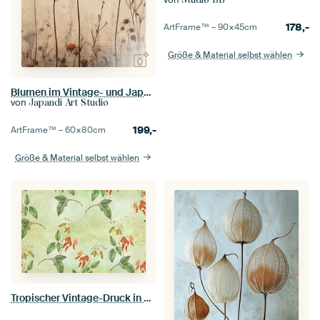
178,-
ArtFrame™ –
90×45
cm
Größe & Material selbst wählen
Blumen im Vintage- und Japandi-Stil
von
Japandi Art Studio
199,-
ArtFrame™ –
60×80
cm
Größe & Material selbst wählen
Tropischer Vintage-Druck in Rot und Grün