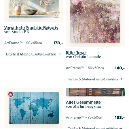
Verwitterte Pracht in Beige iv
von
Studio BB
178,-
ArtFrame™ –
90×45
cm
little flower
Größe & Material selbst wählen
von
Christin Lamade
140,-
ArtFrame™ –
60×60
cm
Größe & Material selbst wählen
Alles Gesammelte
von
Martin Bergsma
163,-
ArtFrame™ –
75×50
cm
Größe & Material selbst wählen