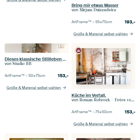
Bring mir etwas Wasser
von
Mirjam Duizendstra
193,-
ArtFrame™ –
55×70
cm
Größe & Material selbst wählen
Dieses klassische Stillleben mit Hortensien in einer Glasvase, umgeben von leuchtenden Kerzen und antiken Büchern, strahlt zeitlose Schönheit und heitere Ruhe aus. Die verwelkten Blumen in satten Herbsttönen, beleuchtet vom warmen Kerzenlicht, erwecken eine nostalgische und romantische Atmosphäre zum Leben, die die bezaubernde Vergänglichkeit der Natur zelebriert.
von
Studio BB
153,-
ArtFrame™ –
50×75
cm
Größe & Material selbst wählen
Küche im Verfall.
von
Roman Robroek – Fotos verlassener Gebäude
153,-
ArtFrame™ –
75×50
cm
Größe & Material selbst wählen