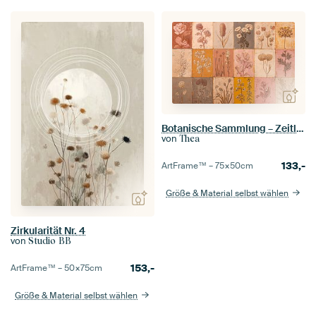
Botanische Sammlung – Zeitlose Blumenstudien
von
Thea
133,-
ArtFrame™ –
75×50
cm
Größe & Material selbst wählen
Zirkularität Nr. 4
von
Studio BB
153,-
ArtFrame™ –
50×75
cm
Größe & Material selbst wählen