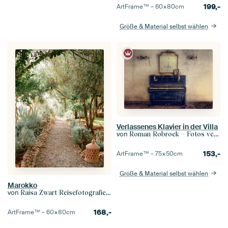
199,-
ArtFrame™ –
60×80
cm
Größe & Material selbst wählen
Verlassenes Klavier in der Villa
von
Roman Robroek – Fotos verlassener Gebäude
153,-
ArtFrame™ –
75×50
cm
Größe & Material selbst wählen
Marokko
von
Raisa Zwart Reisefotografiedrucke
168,-
ArtFrame™ –
60×80
cm