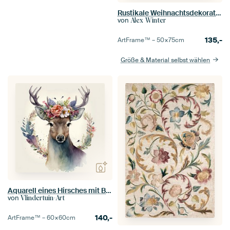
Rustikale Weihnachtsdekoration mit brennender Kerze in roter Laterne
von
Alex Winter
135,-
ArtFrame™ –
50×75
cm
Größe & Material selbst wählen
Aquarell eines Hirsches mit Blumen im Geweih
von
Vlindertuin-Art
140,-
ArtFrame™ –
60×60
cm