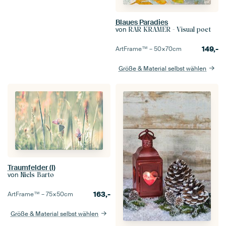
Blaues Paradies
von
RAR KRAMER - Visual poet
149,-
ArtFrame™ –
50×70
cm
Größe & Material selbst wählen
Traumfelder (I)
von
Niels Barto
163,-
ArtFrame™ –
75×50
cm
Größe & Material selbst wählen