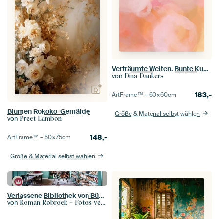
Verträumte Welten. Bunte Kunst in Rosa, Ockergelb, Weiß.
von
Dina Dankers
183,-
ArtFrame™ –
60×60
cm
Blumen Rokoko-Gemälde
Größe & Material selbst wählen
von
Preet Lambon
148,-
ArtFrame™ –
50×75
cm
Größe & Material selbst wählen
Verlassene Bibliothek von Büchern.
von
Roman Robroek – Fotos verlassener Gebäude