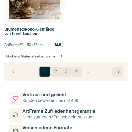
Blumen Rokoko-Gemälde
von
Preet Lambon
148,-
ArtFrame™ –
50×75
cm
Größe & Material selbst wählen
1
2
3
4
…
Vertraut und geliebt
Kunden bewerten uns mit 4,8!
ArtFrame Zufriedenheitsgarantie
Nicht zufrieden? Tausche einmalig um.
Verschiedene Formate