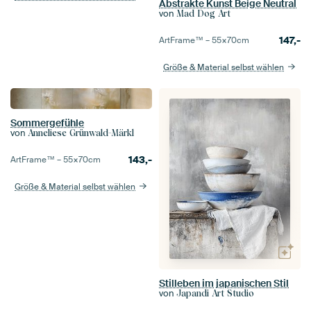
Abstrakte Kunst Beige Neutral
von
Mad Dog Art
147,-
ArtFrame™ –
55×70
cm
Größe & Material selbst wählen
Sommergefühle
von
Anneliese Grünwald-Märkl
143,-
ArtFrame™ –
55×70
cm
Größe & Material selbst wählen
Stilleben im japanischen Stil
von
Japandi Art Studio