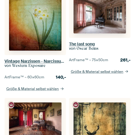
The last song
von
Oscar Beins
261,-
ArtFrame™ –
75×50
cm
Vintage Narzissen - Narcissus jonquilla
von
Western Exposure
Größe & Material selbst wählen
140,-
ArtFrame™ –
60×60
cm
Größe & Material selbst wählen