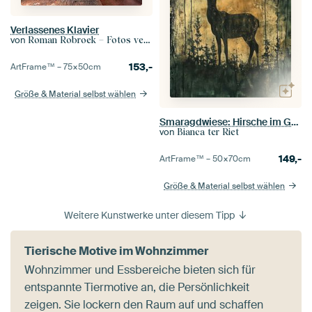
Verlassenes Klavier
von
Roman Robroek – Fotos verlassener Gebäude
153,-
ArtFrame™ –
75×50
cm
Größe & Material selbst wählen
Smaragdwiese: Hirsche im Goldglanz
von
Bianca ter Riet
149,-
ArtFrame™ –
50×70
cm
Größe & Material selbst wählen
Weitere Kunstwerke unter diesem Tipp
Tierische Motive im Wohnzimmer
Wohnzimmer und Essbereiche bieten sich für
entspannte Tiermotive an, die Persönlichkeit
zeigen. Sie lockern den Raum auf und schaffen