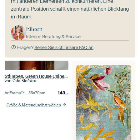
mit anderen Elementen zu konkurrieren. Eine
zentrale Position schafft einen natürlichen Blickfang
im Raum.
Eileen
Interior-Beratung & Service
Fragen?
Sehen Sie sich unsere FAQ an
Stilleben, Green House Chinesisches Porzellan und Begonie im Kupfertopf
von
Oda Slofstra
143,-
ArtFrame™ –
55×70
cm
Größe & Material selbst wählen