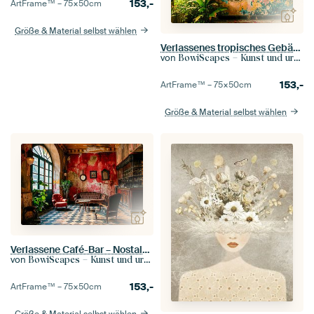
153,-
ArtFrame™ –
75×50
cm
Größe & Material selbst wählen
Verlassenes tropisches Gebäude – Farbenfrohes Urban-Exploration-Foto
von
BowiScapes – Kunst und urbane Wandgestaltung
153,-
ArtFrame™ –
75×50
cm
Größe & Material selbst wählen
Verlassene Café-Bar – Nostalgisches Urban Artwork
von
BowiScapes – Kunst und urbane Wandgestaltung
153,-
ArtFrame™ –
75×50
cm
Größe & Material selbst wählen