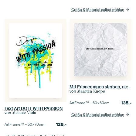
Größe & Material selbst wählen
Mit Erinnerungen sterben, nicht mit Träumen
von
Maarten Knops
135,-
ArtFrame™ –
60×60
cm
Text Art DO IT WITH PASSION
von
Melanie Viola
Größe & Material selbst wählen
125,-
ArtFrame™ –
50×70
cm