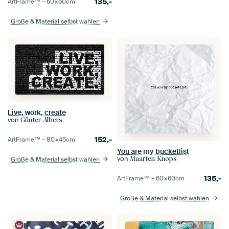
135,-
ArtFrame™ –
60×60
cm
Größe & Material selbst wählen
Live, work, create
von
Günter Albers
152,-
ArtFrame™ –
80×45
cm
You are my bucketlist
von
Maarten Knops
Größe & Material selbst wählen
135,-
ArtFrame™ –
60×60
cm
Größe & Material selbst wählen