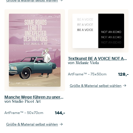
Größe & Material selbst wählen
Textkunst BE A VOICE NOT AN ECHO
von
Melanie Viola
128,-
ArtFrame™ –
75×50
cm
Größe & Material selbst wählen
Manche Wege führen zu unerwarteten Zielen
von
Studio Picot Art
144,-
ArtFrame™ –
50×70
cm
Größe & Material selbst wählen