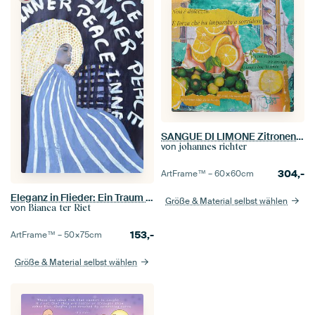
SANGUE DI LIMONE Zitronenblut
von
johannes richter
304,-
ArtFrame™ –
60×60
cm
Eleganz in Flieder: Ein Traum in Streifen
Größe & Material selbst wählen
von
Bianca ter Riet
153,-
ArtFrame™ –
50×75
cm
Größe & Material selbst wählen