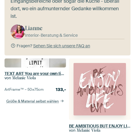
Eingangsbereiche oder sogar die Küche - überall
dort, wo ein aufmunternder Gedanke willkommen
ist.
Lianne
Interior-Beratung & Service
Fragen?
Sehen Sie sich unsere FAQ an
TEXT ART You are your own limit
von
Melanie Viola
133,-
ArtFrame™ –
50×75
cm
Größe & Material selbst wählen
BE AMBITIOUS BUT ENJOY LIFE
von
Melanie Viola