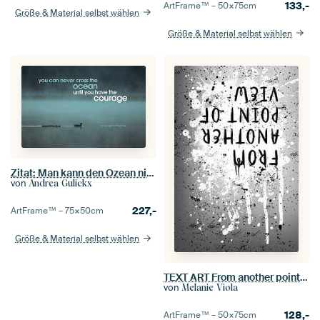
133,-
ArtFrame™ –
50×75
cm
Größe & Material selbst wählen
Größe & Material selbst wählen
Zitat: Man kann den Ozean nicht überquerenan......
von
Andrea Gulickx
227,-
ArtFrame™ –
75×50
cm
Größe & Material selbst wählen
TEXT ART From another point of view | Farbspritzer
von
Melanie Viola
128,-
ArtFrame™ –
50×75
cm