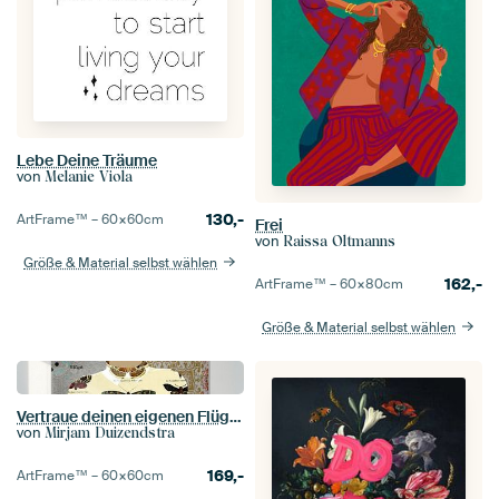
Lebe Deine Träume
von
Melanie Viola
130,-
ArtFrame™ –
60×60
cm
Frei
von
Raissa Oltmanns
Größe & Material selbst wählen
162,-
ArtFrame™ –
60×80
cm
Größe & Material selbst wählen
Vertraue deinen eigenen Flügeln
von
Mirjam Duizendstra
169,-
ArtFrame™ –
60×60
cm