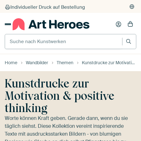
Hervorragend
(4,8/5)
375.000+ Wände gefüllt
Kostenloser Versand
Suche nach Kunstwerken
Kauf auf Rechnung
Individueller Druck auf Bestellung
Home
Wandbilder
Themen
Kunstdrucke zur Motivation & positive thinking
Kunstdrucke zur
Motivation & positive
thinking
Worte können Kraft geben. Gerade dann, wenn du sie
täglich siehst. Diese Kollektion vereint inspirierende
Texte mit ausdrucksstarken Bildern - von blumigen