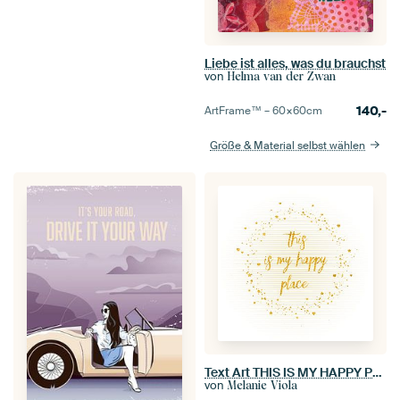
Liebe ist alles, was du brauchst
von
Helma van der Zwan
140,-
ArtFrame™ –
60×60
cm
Größe & Material selbst wählen
Text Art THIS IS MY HAPPY PLACE III | weiß
von
Melanie Viola