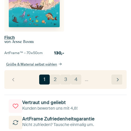
Fisch
von
Jesse Boom
130,-
ArtFrame™ –
70×50
cm
Größe & Material selbst wählen
1
2
3
4
…
Vertraut und geliebt
Kunden bewerten uns mit 4,8!
ArtFrame Zufriedenheitsgarantie
Nicht zufrieden? Tausche einmalig um.