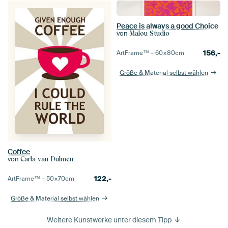
Peace is always a good Choice
von
Malou Studio
156,-
ArtFrame™ –
60×80
cm
Größe & Material selbst wählen
Coffee
von
Carla van Dulmen
122,-
ArtFrame™ –
50×70
cm
Größe & Material selbst wählen
Weitere Kunstwerke unter diesem Tipp