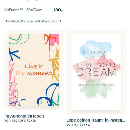
130,-
ArtFrame™ –
50×70
cm
Größe & Material selbst wählen
Im Augenblick leben
Lebe deinen Traum" in Pastellfarben
von
Creative texts
von
by Tessa