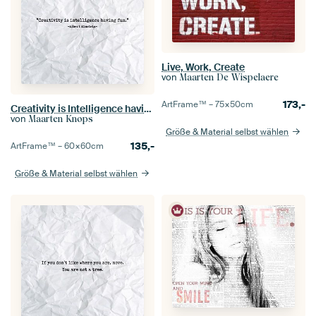
Live, Work, Create
von
Maarten De Wispelaere
173,-
ArtFrame™ –
75×50
cm
Creativity is Intelligence having fun
von
Maarten Knops
Größe & Material selbst wählen
135,-
ArtFrame™ –
60×60
cm
Größe & Material selbst wählen