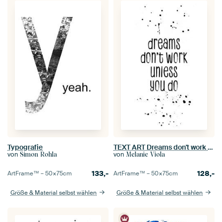
Typografie
TEXT ART Dreams don't work unless you do
von
von
Simon Rohla
Melanie Viola
133,-
128,-
ArtFrame™ –
50×75
cm
ArtFrame™ –
50×75
cm
Größe & Material selbst wählen
Größe & Material selbst wählen