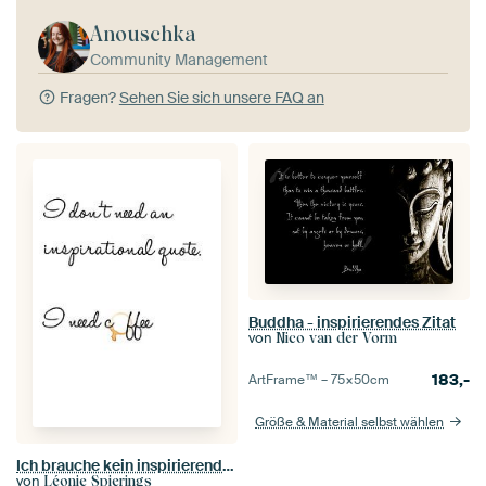
Anouschka
Community Management
Fragen?
Sehen Sie sich unsere FAQ an
Buddha - inspirierendes Zitat
von
Nico van der Vorm
183,-
ArtFrame™ –
75×50
cm
Größe & Material selbst wählen
Ich brauche kein inspirierendes Zitat... Ich brauche Kaffee
von
Léonie Spierings