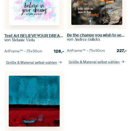
Be the change you wish to see in the world
Text Art BELIEVEYOUR DREAMS - FOLLOW YOUR HEART
von
Andrea Gulickx
von
Melanie Viola
227,-
ArtFrame™ –
75×50
cm
128,-
ArtFrame™ –
75×50
cm
Größe & Material selbst wählen
Größe & Material selbst wählen