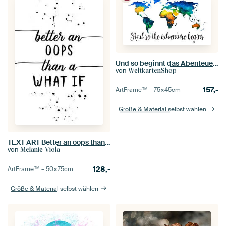
Und so beginnt das Abenteuer - Weltkarte in Aquarell
von
WeltkartenShop
157,-
ArtFrame™ –
75×45
cm
Größe & Material selbst wählen
TEXT ART Better an oops than a what if
von
Melanie Viola
128,-
ArtFrame™ –
50×75
cm
Größe & Material selbst wählen