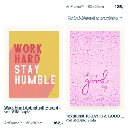
125,-
ArtFrame™ –
60×60
cm
Größe & Material selbst wählen
Work Hard Aufenthalt Humble Crop, Becky Thorns
von
Wild Apple
Textkunst TODAY IS A GOOD DAY | glitzerndes rosa
von
Melanie Viola
162,-
ArtFrame™ –
60×80
cm