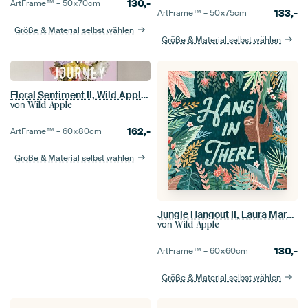
130,-
ArtFrame™ –
50×70
cm
133,-
ArtFrame™ –
50×75
cm
Größe & Material selbst wählen
Größe & Material selbst wählen
Floral Sentiment II, Wild Apple Portfolio
von
Wild Apple
162,-
ArtFrame™ –
60×80
cm
Größe & Material selbst wählen
Jungle Hangout II, Laura Marshall
von
Wild Apple
130,-
ArtFrame™ –
60×60
cm
Größe & Material selbst wählen