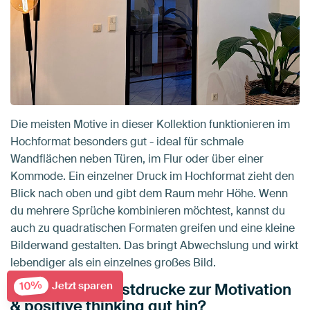
Die meisten Motive in dieser Kollektion funktionieren im
Hochformat besonders gut - ideal für schmale
Wandflächen neben Türen, im Flur oder über einer
Kommode. Ein einzelner Druck im Hochformat zieht den
Blick nach oben und gibt dem Raum mehr Höhe. Wenn
du mehrere Sprüche kombinieren möchtest, kannst du
auch zu quadratischen Formaten greifen und eine kleine
Bilderwand gestalten. Das bringt Abwechslung und wirkt
lebendiger als ein einzelnes großes Bild.
10%
Jetzt sparen
Wo passen Kunstdrucke zur Motivation
& positive thinking gut hin?