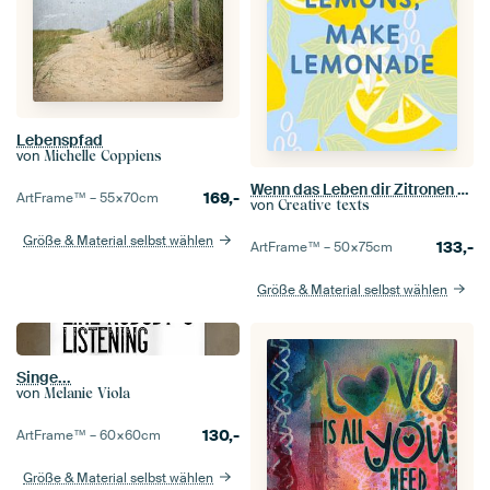
Lebenspfad
von
Michelle Coppiens
Wenn das Leben dir Zitronen gibt, mach Limonade
169,-
ArtFrame™ –
55×70
cm
von
Creative texts
Größe & Material selbst wählen
133,-
ArtFrame™ –
50×75
cm
Größe & Material selbst wählen
Singe...
von
Melanie Viola
130,-
ArtFrame™ –
60×60
cm
Größe & Material selbst wählen