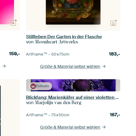
Stillleben Der Garten in der Flasche
von
Moonheart Artworks
159,-
183,-
ArtFrame™ –
50×75
cm
n
Größe & Material selbst wählen
Exklusiv
Blickfang: Marienkäfer auf einer violetten Anemone
von
Marjolijn van den Berg
167,-
ArtFrame™ –
75×50
cm
Größe & Material selbst wählen