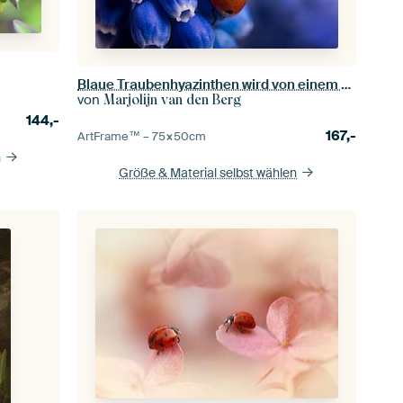
Blaue Traubenhyazinthen wird von einem Marienkäfer besucht
von
Marjolijn van den Berg
144,-
167,-
ArtFrame™ –
75×50
cm
n
Größe & Material selbst wählen