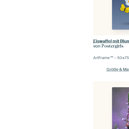
Eiswaffel mit Bl
von
Postergirls
ArtFrame™ –
50×7
Größe & Mat