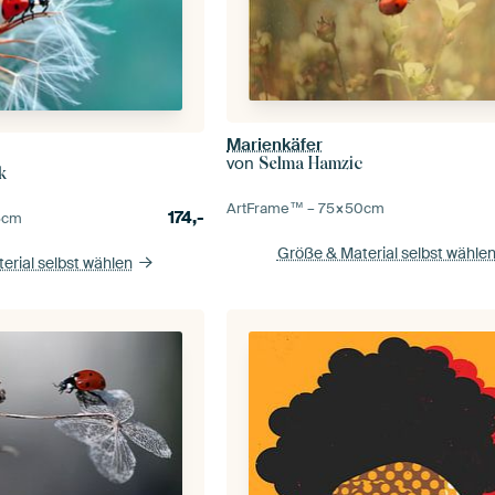
Marienkäfer
von
Selma Hamzic
k
ArtFrame™ –
75×50
cm
174,-
5
cm
Größe & Material selbst wähle
erial selbst wählen