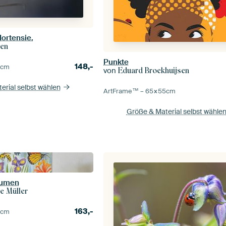
Hortensie.
len
Punkte
148,-
0
cm
von
Eduard Broekhuijsen
erial selbst wählen
ArtFrame™ –
65×55
cm
Größe & Material selbst wähle
lumen
e Müller
163,-
5
cm