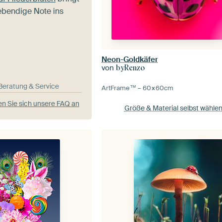
ebendige Note ins
Neon-Goldkäfer
von
byRenzo
-Beratung & Service
ArtFrame™ –
60×60
cm
n Sie sich unsere FAQ an
Größe & Material selbst wähle