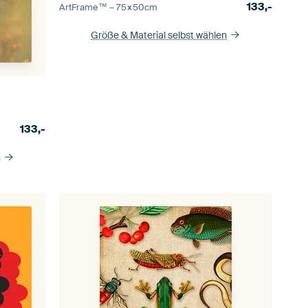
133,-
ArtFrame™ –
75×50
cm
Größe & Material selbst wählen
133,-
n