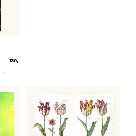
139,-
n