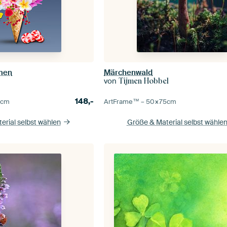
umen
Märchenwald
von
Tijmen Hobbel
148,-
5
cm
ArtFrame™ –
50×75
cm
erial selbst wählen
Größe & Material selbst wähle