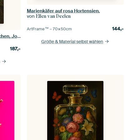
Marienkäfer auf rosa Hortensien.
von
Ellen van Deelen
144,-
ArtFrame™ –
70×50
cm
Waldbodenstück mit Schneeglöckchen, Josef Lauer
Größe & Material selbst wählen
187,-
n