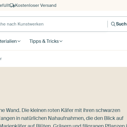
füllt
Kostenloser Versand
e nach Kunstwerken
Such
erialien
Tipps & Tricks
r
ne Wand. Die kleinen roten Käfer mit ihren schwarzen
fangen in natürlichen Nahaufnahmen, die den Blick auf
Marienkäfer auf Blüten, Gräsern und filigranen Pflanzen 