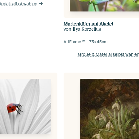
erial selbst wählen
Marienkäfer auf Akelei
von
Ilya Korzelius
ArtFrame™ –
75×45
cm
Größe & Material selbst wähle