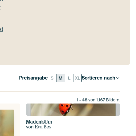
k
nd
Preisangabe
Sortieren nach
S
M
L
XL
1
-
48
von
1.167
Bildern.
Marienkäfer
von
Eva Bos