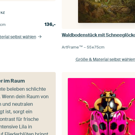
isz
136,-
0
cm
erial selbst wählen
ArtFrame™ –
55×75
cm
Größe & Material selbst wähle
er im Raum
nte beleben schlichte
n. Wenn dein Raum von
 und neutralen
 ist, sorgt ein
ntrast für frische
ntensive Lila in
uf Fliederblüten
bringt