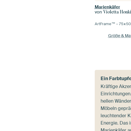
Marienkäfer
von
Violetta Honk
ArtFrame™ –
75×5
Größe & Mat
Ein Farbtupf
Kräftige Akze
Einrichtunge
hellen Wänden
Möbeln geprägt
leuchtender Ko
Energie. Das i
Marienkäfer a