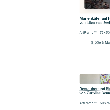
Marienkäfer auf 
von
Ellen van Dee
ArtFrame™ –
75×5
Größe & Mat
Bestäuber und B
von
Caroline Bonn
ArtFrame™ –
50×7