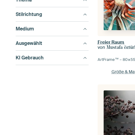
Stilrichtung
Medium
Freier Raum
Ausgewählt
von
Mustafa öztür
KI Gebrauch
ArtFrame™ –
80×5
Größe & Mat