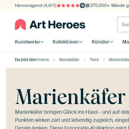
Hervorragend
(4,8/5)
375.000+ Wände ge
Such
Kunstwerke
Kollektionen
Künstler
Mat
Du bist hier:
Home
Wandbilder
Tiere
Marienkäfe
Marienkäfer
Marienkäfer bringen Glück ins Haus - und auf dei
Punkten wirken zart und lebendig zugleich, einge
Details lenken. Diese Fotografie-Kollektion zeigt 