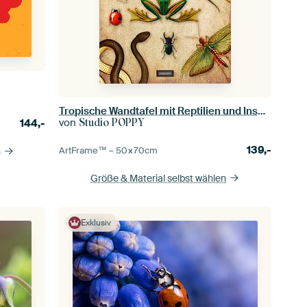
Tropische Wandtafel mit Reptilien und Insekten
von
144,-
Studio POPPY
139,-
ArtFrame™ –
50×70
cm
n
Größe & Material selbst wählen
Exklusiv