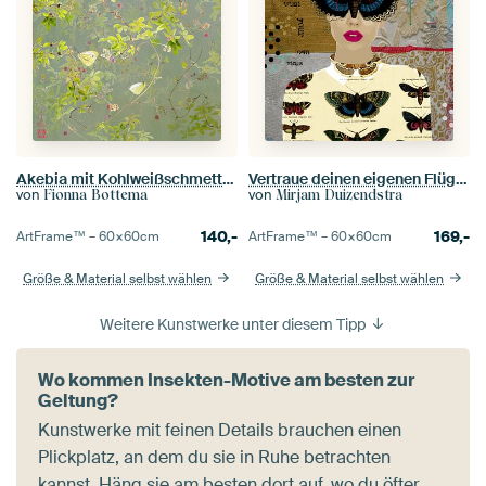
Akebia mit Kohlweißschmetterlingen
Vertraue deinen eigenen Flügeln
von
von
Fionna Bottema
Mirjam Duizendstra
140,-
169,-
ArtFrame™ –
60×60
cm
ArtFrame™ –
60×60
cm
Größe & Material selbst wählen
Größe & Material selbst wählen
Weitere Kunstwerke unter diesem Tipp
Wo kommen Insekten-Motive am besten zur
Geltung?
Kunstwerke mit feinen Details brauchen einen
Plickplatz, an dem du sie in Ruhe betrachten
kannst. Häng sie am besten dort auf, wo du öfter