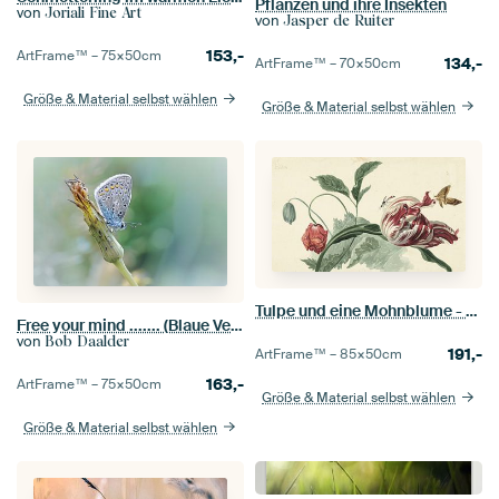
Pflanzen und ihre Insekten
von
Joriali Fine Art
von
Jasper de Ruiter
153,-
ArtFrame™ –
75×50
cm
134,-
ArtFrame™ –
70×50
cm
Größe & Material selbst wählen
Größe & Material selbst wählen
Tulpe und eine Mohnblume - Willem van Leen
Free your mind ....... (Blaue Version) (Schmetterling, Sommer, Natur)
von
Bob Daalder
191,-
ArtFrame™ –
85×50
cm
163,-
ArtFrame™ –
75×50
cm
Größe & Material selbst wählen
Größe & Material selbst wählen