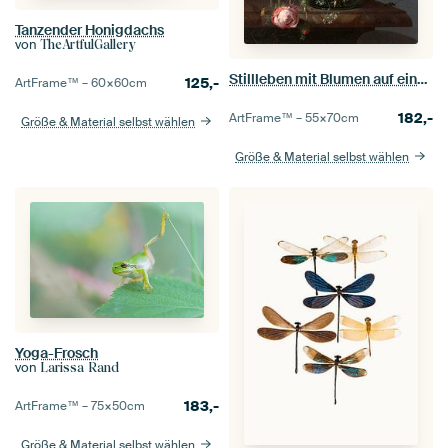
Tanzender Honigdachs
von
TheArtfulGallery
Stillleben mit Blumen auf einer Marmortischplatte,Rachel Ruysch
125,-
ArtFrame™ –
60×60
cm
182,-
ArtFrame™ –
55×70
cm
Größe & Material selbst wählen
Größe & Material selbst wählen
Yoga-Frosch
von
Larissa Rand
183,-
ArtFrame™ –
75×50
cm
Größe & Material selbst wählen