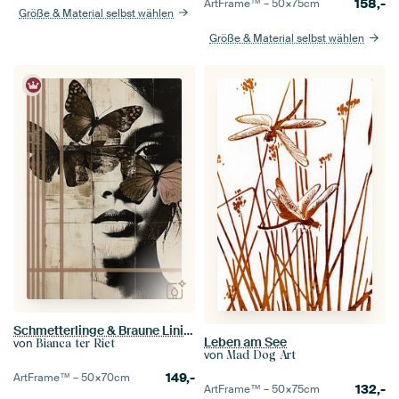
158,-
ArtFrame™ –
50×75
cm
Größe & Material selbst wählen
Größe & Material selbst wählen
Schmetterlinge & Braune Linien
Leben am See
von
Bianca ter Riet
von
Mad Dog Art
149,-
ArtFrame™ –
50×70
cm
132,-
ArtFrame™ –
50×75
cm