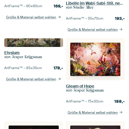
Libelle im Wabi-Sabi-Stil, neuer ländlicher Wohnstil
169,-
ArtFrame™ –
60×60
cm
von
Studio Allee
Größe & Material selbst wählen
193,-
ArtFrame™ –
55×70
cm
Größe & Material selbst wählen
Elysium
von
Jesper Krijgsman
178,-
ArtFrame™ –
85×35
cm
Größe & Material selbst wählen
Gleam of Hope
von
Jesper Krijgsman
188,-
ArtFrame™ –
75×50
cm
Größe & Material selbst wählen