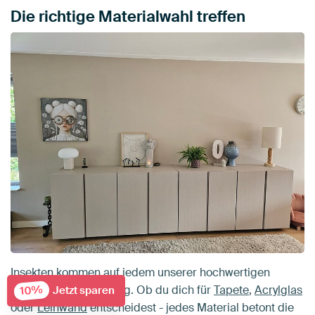
Die richtige Materialwahl treffen
Insekten kommen auf jedem unserer hochwertigen
10%
Materialien zur Geltung. Ob du dich für
Tapete
,
Acrylglas
Jetzt sparen
oder
Leinwand
entscheidest - jedes Material betont die