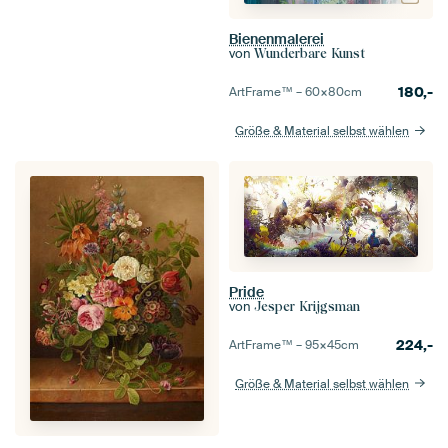
Bienenmalerei
von
Wunderbare Kunst
180,-
ArtFrame™ –
60×80
cm
Größe & Material selbst wählen
Pride
von
Jesper Krijgsman
224,-
ArtFrame™ –
95×45
cm
Größe & Material selbst wählen