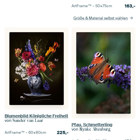
163,-
ArtFrame™ –
50×75
cm
Größe & Material selbst wählen
Blumenbild Königliche Freiheit
von
Sander van Laar
Pfau, Schmetterling
von
Nynke Altenburg
225,-
ArtFrame™ –
60×80
cm