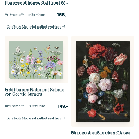
Blumenstillleben, Gottfried Wilhelm Voelcker
158,-
ArtFrame™ –
50×70
cm
Größe & Material selbst wählen
Feldblumen Natur mit Schmetterlingen und Bienen
von
Geertje Burgers
149,-
ArtFrame™ –
70×50
cm
Größe & Material selbst wählen
Blumenstrauß in einer Glasvase, Jan Davidsz. de Heem