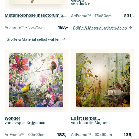
von
Jacky
Metamorphose Insectorum Surinamensium, Maria Sibylla Merian
231,-
ArtFrame™ –
75×80
cm
187,-
ArtFrame™ –
55×75
cm
Größe & Material selbst wählen
Größe & Material selbst wählen
Wonder
Es ist Herbst...
von
von
Jesper Krijgsman
Klaartje Majoor
183,-
135,-
ArtFrame™ –
60×60
cm
ArtFrame™ –
60×60
cm