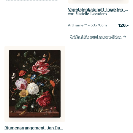
Varietätenkabinett_Insekten_10
von
Marielle Leenders
126,-
ArtFrame™ –
50×70
cm
Größe & Material selbst wählen
Blumenarrangement, Jan Davidsz. de Heem