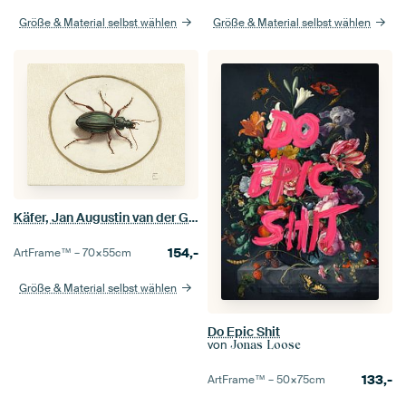
Größe & Material selbst wählen
Größe & Material selbst wählen
Käfer, Jan Augustin van der Goes
154,-
ArtFrame™ –
70×55
cm
Größe & Material selbst wählen
Do Epic Shit
von
Jonas Loose
133,-
ArtFrame™ –
50×75
cm