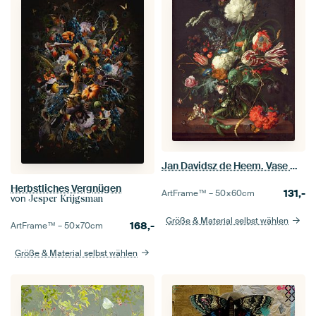
Jan Davidsz de Heem. Vase mit Blumen
Herbstliches Vergnügen
131,-
ArtFrame™ –
50×60
cm
von
Jesper Krijgsman
Größe & Material selbst wählen
168,-
ArtFrame™ –
50×70
cm
Größe & Material selbst wählen