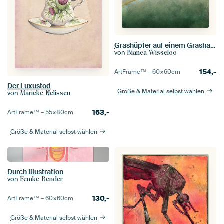
Grashüpfer auf einem Grashalm
von
Bianca Wisseloo
154,-
ArtFrame™ –
60×60
cm
Der Luxustod
Größe & Material selbst wählen
von
Marieke Nelissen
163,-
ArtFrame™ –
55×80
cm
Größe & Material selbst wählen
Durch Illustration
von
Femke Bender
130,-
ArtFrame™ –
60×60
cm
Größe & Material selbst wählen