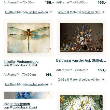
138,-
163,-
ArtFrame™ –
75×50
cm
ArtFrame™ –
75×50
cm
Größe & Material selbst wählen
Größe & Material selbst wählen
Balthasar van der Ast, Stillleben mit Obstkorb, eine Vase mit Blumen und Muscheln
Libelle | Verleumdung
von
Wunderbare Kunst
163,-
ArtFrame™ –
75×50
cm
144,-
ArtFrame™ –
70×50
cm
Größe & Material selbst wählen
Größe & Material selbst wählen
In der modernen
von
Wunderbare Kunst