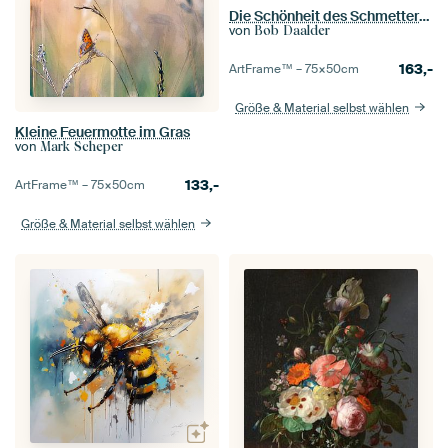
Die Schönheit des Schmetterlings
von
Bob Daalder
163,-
ArtFrame™ –
75×50
cm
Größe & Material selbst wählen
Kleine Feuermotte im Gras
von
Mark Scheper
133,-
ArtFrame™ –
75×50
cm
Größe & Material selbst wählen