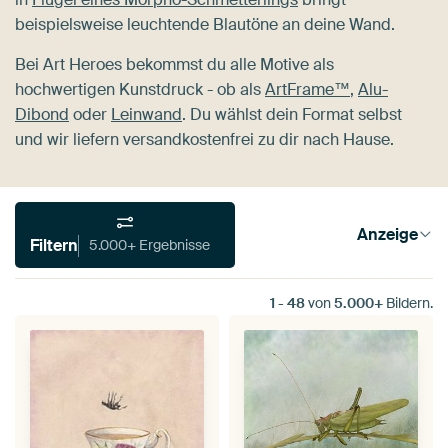
beispielsweise leuchtende Blautöne an deine Wand.
Bei Art Heroes bekommst du alle Motive als
hochwertigen Kunstdruck - ob als
ArtFrame™
,
Alu-
Dibond
oder
Leinwand
. Du wählst dein Format selbst
und wir liefern versandkostenfrei zu dir nach Hause.
Anzeige
Filtern
5.000+ Ergebnisse
1
-
48
von
5.000+
Bildern.