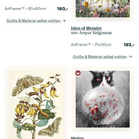
180,-
ArtFrame™ –
60×80
cm
Größe & Material selbst wählen
Isles of Wonder
von
Jesper Krijgsman
193,-
ArtFrame™ –
75×50
cm
Größe & Material selbst wählen
Meine