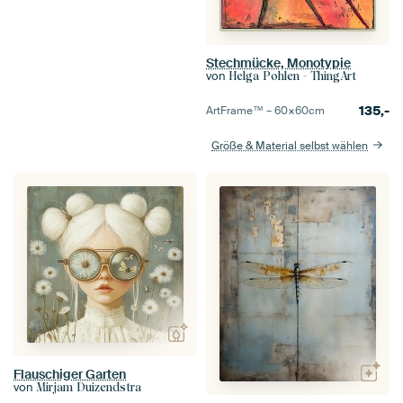
Stechmücke, Monotypie
von
Helga Pohlen - ThingArt
135,-
ArtFrame™ –
60×60
cm
Größe & Material selbst wählen
Flauschiger Garten
von
Mirjam Duizendstra