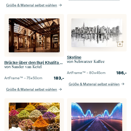
Größe & Material selbst wählen
Skyline
von
Schwarzer Kaffee
Brücke über den Burj Khalifa Lake
von
Sander van Ketel
186,-
ArtFrame™ –
80×45
cm
183,-
ArtFrame™ –
75×50
cm
Größe & Material selbst wählen
Größe & Material selbst wählen