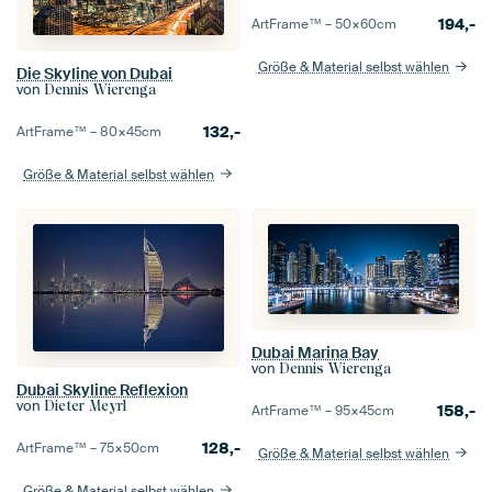
194,-
ArtFrame™ –
50×60
cm
Größe & Material selbst wählen
Die Skyline von Dubai
von
Dennis Wierenga
132,-
ArtFrame™ –
80×45
cm
Größe & Material selbst wählen
Dubai Marina Bay
von
Dennis Wierenga
Dubai Skyline Reflexion
von
Dieter Meyrl
158,-
ArtFrame™ –
95×45
cm
128,-
ArtFrame™ –
75×50
cm
Größe & Material selbst wählen
Größe & Material selbst wählen