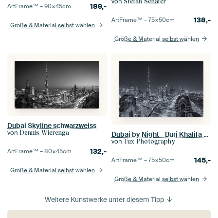
von
Stefan Schäfer
189,-
ArtFrame™ –
90×45
cm
138,-
ArtFrame™ –
75×50
cm
Größe & Material selbst wählen
Größe & Material selbst wählen
Dubai Skyline schwarzweiss
von
Dennis Wierenga
Dubai by Night - Burj Khalifa en Downtown Dubai - 7
von
Tux Photography
132,-
ArtFrame™ –
80×45
cm
145,-
ArtFrame™ –
75×50
cm
Größe & Material selbst wählen
Größe & Material selbst wählen
Weitere Kunstwerke unter diesem Tipp