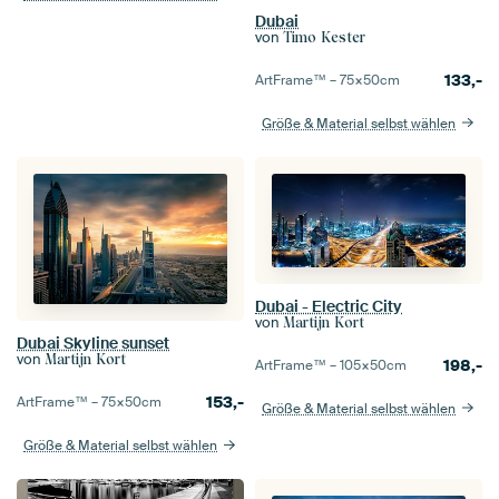
Dubai
von
Timo Kester
133,-
ArtFrame™ –
75×50
cm
Größe & Material selbst wählen
Dubai - Electric City
von
Martijn Kort
Dubai Skyline sunset
von
Martijn Kort
198,-
ArtFrame™ –
105×50
cm
153,-
ArtFrame™ –
75×50
cm
Größe & Material selbst wählen
Größe & Material selbst wählen