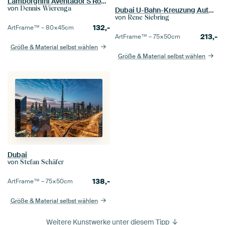
Lamborghini Aventador S Roadster vs. Wüstenstraßen II
von
Dennis Wierenga
Dubai U-Bahn-Kreuzung Autobahnen
von
Rene Siebring
132,-
ArtFrame™ –
80×45
cm
213,-
ArtFrame™ –
75×50
cm
Größe & Material selbst wählen
Größe & Material selbst wählen
Dubai
von
Stefan Schäfer
138,-
ArtFrame™ –
75×50
cm
Größe & Material selbst wählen
Weitere Kunstwerke unter diesem Tipp