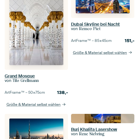
Dubai Skyline bei Nacht
von
Remco Piet
151,-
ArtFrame™ –
85×45
cm
Größe & Material selbst wählen
Grand Mosque
von
Tilo Grellmann
138,-
ArtFrame™ –
50×75
cm
Größe & Material selbst wählen
Burj Khalifa Lasershow
von
Rene Siebring