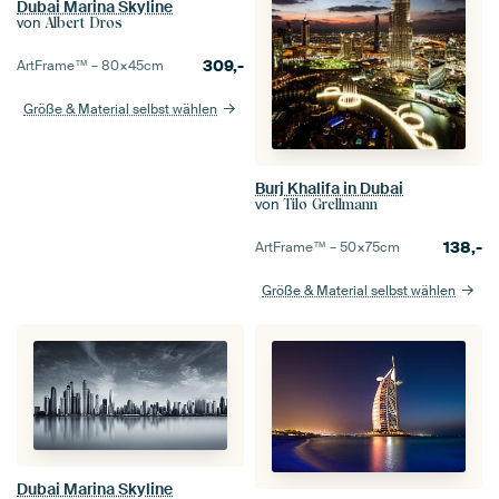
Dubai Marina Skyline
von
Albert Dros
309,-
ArtFrame™ –
80×45
cm
Größe & Material selbst wählen
Burj Khalifa in Dubai
von
Tilo Grellmann
138,-
ArtFrame™ –
50×75
cm
Größe & Material selbst wählen
Dubai Marina Skyline