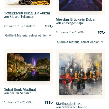
Gewürzsouk Dubai, Gewürzmarkt Dubai, farbenfrohe Gewürze
von
Sjoerd Tullenaar
Meydan-Brücke in Dubai
von
Chasingescape
133,-
ArtFrame™ –
75×50
cm
157,-
ArtFrame™ –
75×60
cm
Größe & Material selbst wählen
Größe & Material selbst wählen
Dubai Souk Madinat
von
Stefan Schäfer
138,-
ArtFrame™ –
75×50
cm
Skyline abstrakt
von
Schwarzer Kaffee