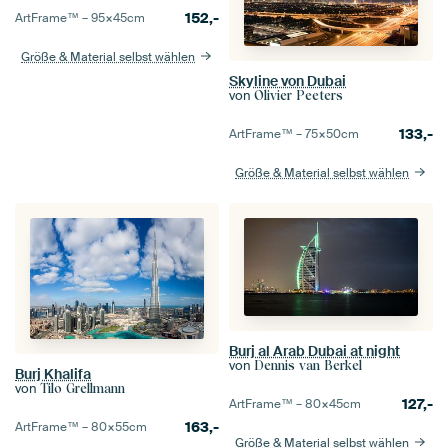
152,-
ArtFrame™ –
95×45
cm
Größe & Material selbst wählen
Skyline von Dubai
von
Olivier Peeters
133,-
ArtFrame™ –
75×50
cm
Größe & Material selbst wählen
Burj al Arab Dubai at night
von
Dennis van Berkel
Burj Khalifa
von
Tilo Grellmann
127,-
ArtFrame™ –
80×45
cm
163,-
ArtFrame™ –
80×55
cm
Größe & Material selbst wählen