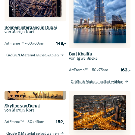
Sonnenuntergang in Dubai
von
Martijn Kort
149,-
ArtFrame™ –
60×60
cm
Burj Khalifa
Größe & Material selbst wählen
von
Igwe Aneke
163,-
ArtFrame™ –
50×75
cm
Größe & Material selbst wählen
Skyline von Dubai
von
Martijn Kort
152,-
ArtFrame™ –
80×45
cm
Größe & Material selbst wählen