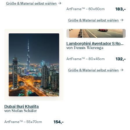
Größe & Material selbst wählen
183,-
ArtFrame™ –
60×60
cm
Größe & Material selbst wählen
Lamborghini Aventador S Roadster auf Wüstenstraßen I
von
Dennis Wierenga
132,-
ArtFrame™ –
80×45
cm
Größe & Material selbst wählen
Dubai Burj Khalifa
von
Stefan Schäfer
154,-
ArtFrame™ –
55×70
cm