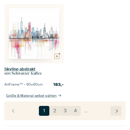
Skyline abstrakt
von
Schwarzer Kaffee
183,-
ArtFrame™ –
60×60
cm
Größe & Material selbst wählen
1
2
3
4
…