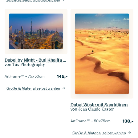
Dubai by Night - Burj Khalifa en Downtown Dubai - 1
von
Tux Photography
145,-
ArtFrame™ –
75×50
cm
Größe & Material selbst wählen
Dubai Wüste mit Sanddünen
von
Jean Claude Castor
138,-
ArtFrame™ –
50×75
cm
Größe & Material selbst wählen