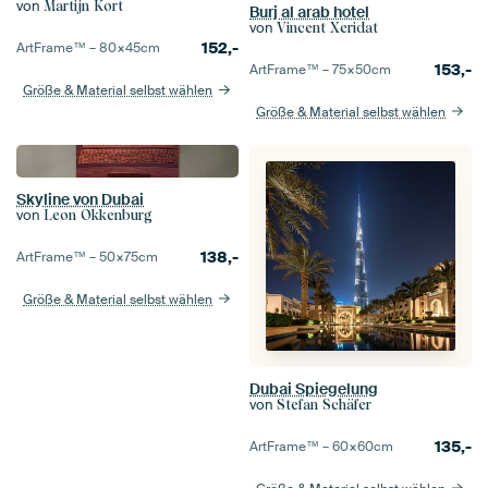
von
Martijn Kort
Burj al arab hotel
von
Vincent Xeridat
152,-
ArtFrame™ –
80×45
cm
153,-
ArtFrame™ –
75×50
cm
Größe & Material selbst wählen
Größe & Material selbst wählen
Skyline von Dubai
von
Leon Okkenburg
138,-
ArtFrame™ –
50×75
cm
Größe & Material selbst wählen
Dubai Spiegelung
von
Stefan Schäfer
135,-
ArtFrame™ –
60×60
cm