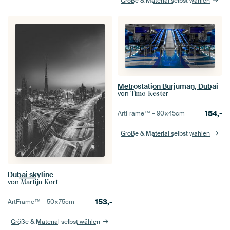
Größe & Material selbst wählen
Metrostation Burjuman, Dubai
von
Timo Kester
154,-
ArtFrame™ –
90×45
cm
Größe & Material selbst wählen
Dubai skyline
von
Martijn Kort
153,-
ArtFrame™ –
50×75
cm
Größe & Material selbst wählen