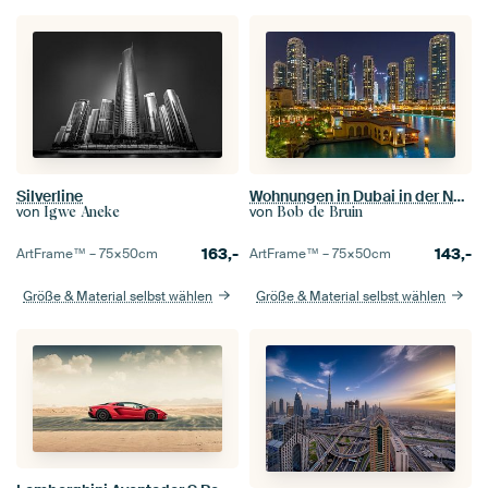
Silverline
Wohnungen in Dubai in der Nähe des Burj Khalifa
von
von
Igwe Aneke
Bob de Bruin
163,-
143,-
ArtFrame™ –
75×50
cm
ArtFrame™ –
75×50
cm
Größe & Material selbst wählen
Größe & Material selbst wählen