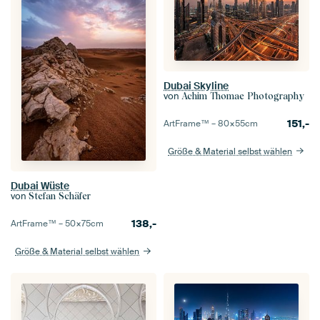
Dubai Skyline
von
Achim Thomae Photography
151,-
ArtFrame™ –
80×55
cm
Größe & Material selbst wählen
Dubai Wüste
von
Stefan Schäfer
138,-
ArtFrame™ –
50×75
cm
Größe & Material selbst wählen