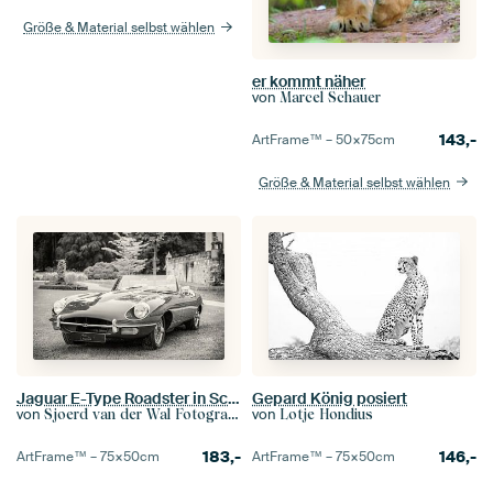
Größe & Material selbst wählen
er kommt näher
von
Marcel Schauer
143,-
ArtFrame™ –
50×75
cm
Größe & Material selbst wählen
Jaguar E-Type Roadster in Schwarz und Weiß
Gepard König posiert
von
von
Sjoerd van der Wal Fotografie
Lotje Hondius
183,-
146,-
ArtFrame™ –
75×50
cm
ArtFrame™ –
75×50
cm