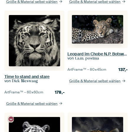
Größe & Material selbst wählen
Größe & Material selbst wählen
Leopard im Chobe N.P. Botswana
von
t.a.m. postma
137,-
ArtFrame™ –
80×45
cm
Time to stand and stare
von
Dick Nieswaag
Größe & Material selbst wählen
178,-
ArtFrame™ –
60×60
cm
Größe & Material selbst wählen