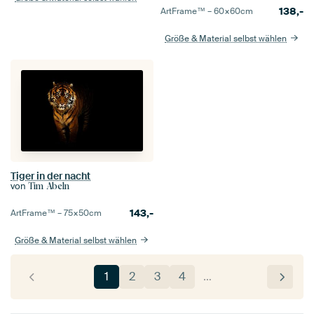
138,-
ArtFrame™ –
60×60
cm
Größe & Material selbst wählen
Tiger in der nacht
von
Tim Abeln
143,-
ArtFrame™ –
75×50
cm
Größe & Material selbst wählen
1
2
3
4
…