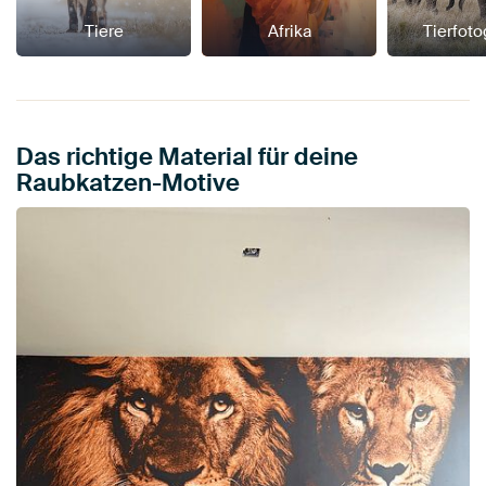
Tiere
Afrika
Tierfoto
Das richtige Material für deine
Raubkatzen-Motive