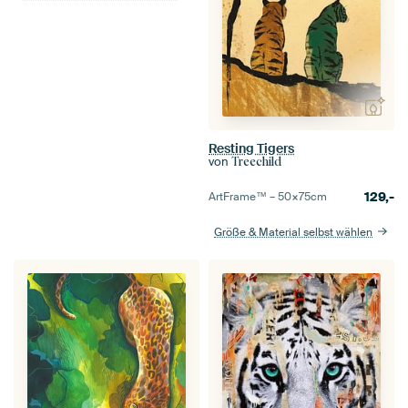
Resting Tigers
von
Treechild
129,-
ArtFrame™ –
50×75
cm
Größe & Material selbst wählen