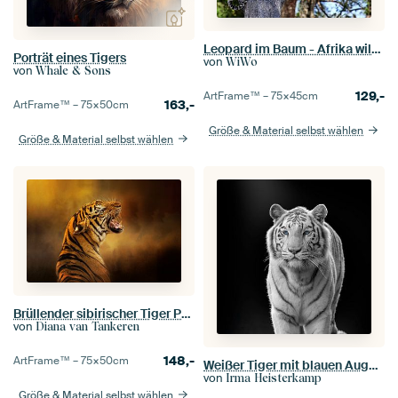
Leopard im Baum - Afrika wildlife
Porträt eines Tigers
von
WiWo
von
Whale & Sons
129,-
ArtFrame™ –
75×45
cm
163,-
ArtFrame™ –
75×50
cm
Größe & Material selbst wählen
Größe & Material selbst wählen
Brüllender sibirischer Tiger Porträt
von
Diana van Tankeren
148,-
ArtFrame™ –
75×50
cm
Weißer Tiger mit blauen Augen auf dunklem Hintergrund
von
Irma Heisterkamp
Größe & Material selbst wählen