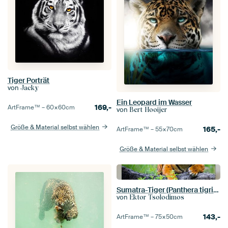
Tiger Porträt
von
Jacky
Ein Leopard im Wasser
169,-
ArtFrame™ –
60×60
cm
von
Bert Hooijer
Größe & Material selbst wählen
165,-
ArtFrame™ –
55×70
cm
Größe & Material selbst wählen
Sumatra-Tiger (Panthera tigris sumatrae)
von
Ektor Tsolodimos
143,-
ArtFrame™ –
75×50
cm