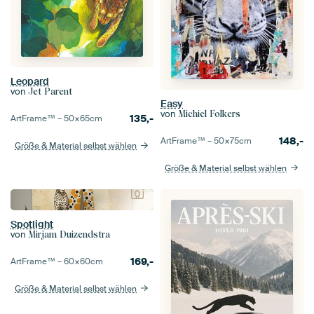
Leopard
von
Jet Parent
Easy
von
Michiel Folkers
135,-
ArtFrame™ –
50×65
cm
148,-
ArtFrame™ –
50×75
cm
Größe & Material selbst wählen
Größe & Material selbst wählen
Spotlight
von
Mirjam Duizendstra
169,-
ArtFrame™ –
60×60
cm
Größe & Material selbst wählen