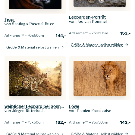
Leoparden-Porträt
Tiger
von
Jos van Bommel
von
Santiago Pascual Buye
153,-
ArtFrame™ –
75×50
cm
144,-
ArtFrame™ –
70×50
cm
Größe & Material selbst wählen
Größe & Material selbst wählen
Löwe
weiblicher Leopard bei Sonnenuntergang
von
von
Damien Franscoise
Jürgen Ritterbach
143,-
132,-
ArtFrame™ –
75×50
cm
ArtFrame™ –
75×50
cm
Größe & Material selbst wählen
Größe & Material selbst wählen