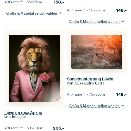
158,-
ArtFrame™ –
55×75
cm
148,-
ArtFrame™ –
50×75
cm
Größe & Material selbst wählen
Größe & Material selbst wählen
Sonnenuntergang Löwin
von
Alessandro Catta
148,-
ArtFrame™ –
75×50
cm
Größe & Material selbst wählen
Löwe im rosa Anzug
von
Imagine
205,-
ArtFrame™ –
60×80
cm