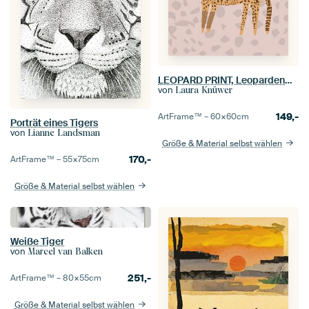
LEOPARD PRINT, Leopardenmuster
von
Laura Knüwer
149,-
ArtFrame™ –
60×60
cm
Porträt eines Tigers
von
Lianne Landsman
Größe & Material selbst wählen
170,-
ArtFrame™ –
55×75
cm
Größe & Material selbst wählen
Weiße Tiger
von
Marcel van Balken
251,-
ArtFrame™ –
80×55
cm
Größe & Material selbst wählen