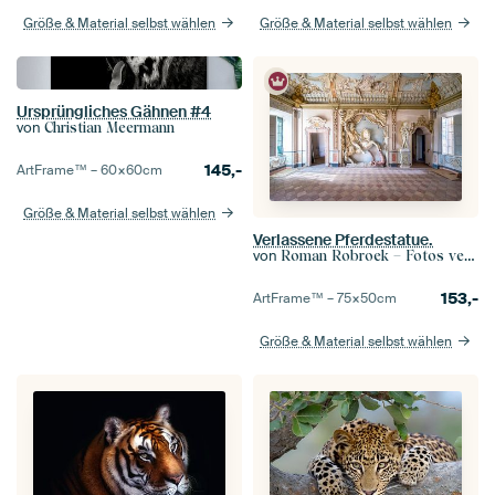
Größe & Material selbst wählen
Größe & Material selbst wählen
Ursprüngliches Gähnen #4
von
Christian Meermann
145,-
ArtFrame™ –
60×60
cm
Größe & Material selbst wählen
Verlassene Pferdestatue.
von
Roman Robroek – Fotos verlassener Gebäude
153,-
ArtFrame™ –
75×50
cm
Größe & Material selbst wählen