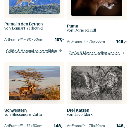
Puma in den Bergen
Puma
von
Lennart Verheuvel
von
Doris Reindl
157,-
ArtFrame™ –
80×50
cm
148,-
ArtFrame™ –
75×50
cm
Größe & Material selbst wählen
Größe & Material selbst wählen
Schwestern
Drei Katzen
von
von
Alessandro Catta
Jaco Marx
148,-
148,-
ArtFrame™ –
75×50
cm
ArtFrame™ –
75×50
cm