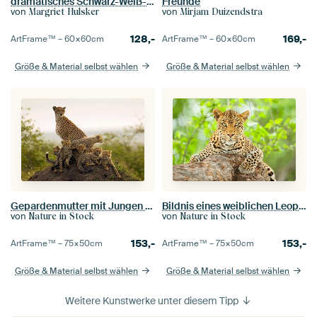
dramatisches Schwarz-Weiß-Porträtfoto, das den Kopf eines Leoparden/Panthers zeigt
Freunde
von
von
Margriet Hulsker
Mirjam Duizendstra
128,-
169,-
ArtFrame™ –
60×60
cm
ArtFrame™ –
60×60
cm
Größe & Material selbst wählen
Größe & Material selbst wählen
Gepardenmutter mit Jungen auf einem Termitenhügel
Bildnis eines weiblichen Leoparden (Panthera pardus) in einem Baum
von
von
Nature in Stock
Nature in Stock
153,-
153,-
ArtFrame™ –
75×50
cm
ArtFrame™ –
75×50
cm
Größe & Material selbst wählen
Größe & Material selbst wählen
Weitere Kunstwerke unter diesem Tipp