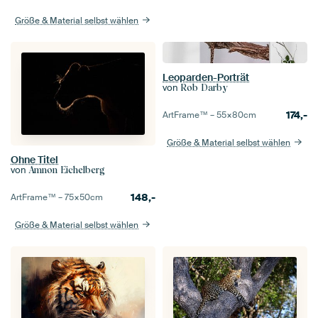
Größe & Material selbst wählen
Leoparden-Porträt
von
Rob Darby
174,-
ArtFrame™ –
55×80
cm
Größe & Material selbst wählen
Ohne Titel
von
Amnon Eichelberg
148,-
ArtFrame™ –
75×50
cm
Größe & Material selbst wählen