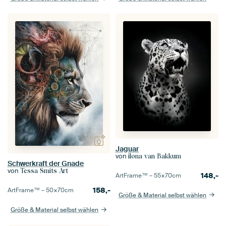
Jaguar
von
ilona van Bakkum
Schwerkraft der Gnade
von
Tessa Smits Art
148,-
ArtFrame™ –
55×70
cm
158,-
ArtFrame™ –
50×70
cm
Größe & Material selbst wählen
Größe & Material selbst wählen