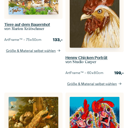
Tiere auf dem Bauernhof
von
Marion Krätschmer
133,-
ArtFrame™ –
75×50
cm
Größe & Material selbst wählen
Henny Chicken Porträt
von
Studio Carper
199,-
ArtFrame™ –
60×80
cm
Größe & Material selbst wählen