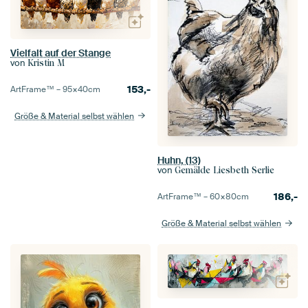
Vielfalt auf der Stange
von
Kristin M
153,-
ArtFrame™ –
95×40
cm
Größe & Material selbst wählen
Huhn, (13)
von
Gemälde Liesbeth Serlie
186,-
ArtFrame™ –
60×80
cm
Größe & Material selbst wählen