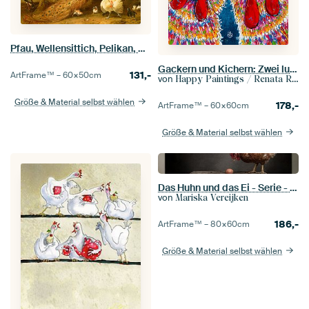
Pfau, Wellensittich, Pelikan, Kranich und Geflügel, Melchior d'Hondecoeter
Gackern und Kichern: Zwei lustige Hühner
131,-
ArtFrame™ –
60×50
cm
von
Happy Paintings / Renata Rolefes Art
Größe & Material selbst wählen
178,-
ArtFrame™ –
60×60
cm
Größe & Material selbst wählen
Das Huhn und das Ei - Serie - 2/3
von
Mariska Vereijken
186,-
ArtFrame™ –
80×60
cm
Größe & Material selbst wählen