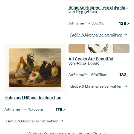
Schicke Hühner – ein stilvoller Schwarm gefiederter Freunde
von
HyggeHavn
128,-
ArtFrame™ –
50×70
cm
Größe & Material selbst wählen
All Cocks Are Beautiful
von
Jonas Loose
133,-
ArtFrame™ –
50×75
cm
Größe & Material selbst wählen
Hahn und Hühner in einer Landschaft - Melchior d'Hondecoeter
178,-
ArtFrame™ –
75×55
cm
Größe & Material selbst wählen
Weitere Kunstwerke unter diesem Tipp