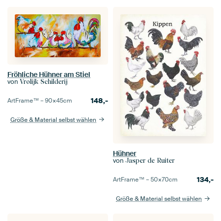
Fröhliche Hühner am Stiel
von
Vrolijk Schilderij
148,-
ArtFrame™ –
90×45
cm
Größe & Material selbst wählen
Hühner
von
Jasper de Ruiter
134,-
ArtFrame™ –
50×70
cm
Größe & Material selbst wählen