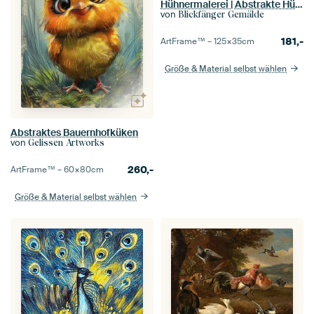
Hühnermalerei | Abstrakte Hühnerparade
von
Blickfänger Gemälde
181,-
ArtFrame™ –
125×35
cm
Größe & Material selbst wählen
Abstraktes Bauernhofküken
von
Gelissen Artworks
260,-
ArtFrame™ –
60×80
cm
Größe & Material selbst wählen