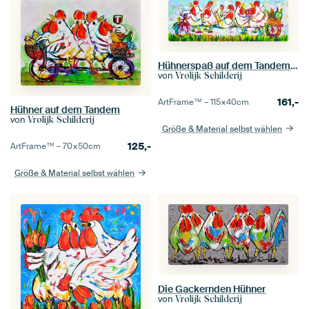
Hühnerspaß auf dem Tandem | Panorama
von
Vrolijk Schilderij
161,-
ArtFrame™ –
115×40
cm
Hühner auf dem Tandem
von
Vrolijk Schilderij
Größe & Material selbst wählen
125,-
ArtFrame™ –
70×50
cm
Größe & Material selbst wählen
Die Gackernden Hühner
von
Vrolijk Schilderij