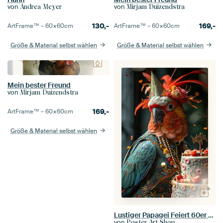
von
von
Andrea Meyer
Mirjam Duizendstra
130,-
169,-
ArtFrame™ –
60×60
cm
ArtFrame™ –
60×60
cm
Größe & Material selbst wählen
Größe & Material selbst wählen
Mein bester Freund
von
Mirjam Duizendstra
169,-
ArtFrame™ –
60×60
cm
Größe & Material selbst wählen
Lustiger Papagei Feiert 60er 70er Disco Geburtstag
von
Poster Art Shop