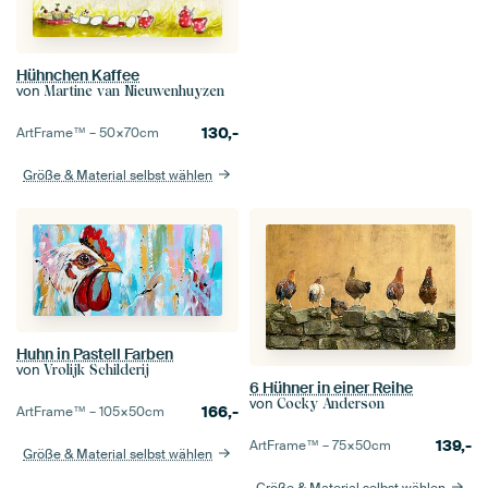
Hühnchen Kaffee
von
Martine van Nieuwenhuyzen
130,-
ArtFrame™ –
50×70
cm
Größe & Material selbst wählen
Huhn in Pastell Farben
von
Vrolijk Schilderij
6 Hühner in einer Reihe
von
Cocky Anderson
166,-
ArtFrame™ –
105×50
cm
139,-
ArtFrame™ –
75×50
cm
Größe & Material selbst wählen
Größe & Material selbst wählen