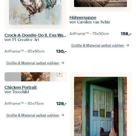
Hühnersuppe
von
Carolien van Schie
158,-
ArtFrame™ –
75×50
cm
Crock-A-Doodle-Do II, Eva Watts
von
PI Creative Art
Größe & Material selbst wählen
130,-
ArtFrame™ –
60×60
cm
Größe & Material selbst wählen
Chicken Portrait
von
Treechild
129,-
ArtFrame™ –
50×75
cm
Größe & Material selbst wählen