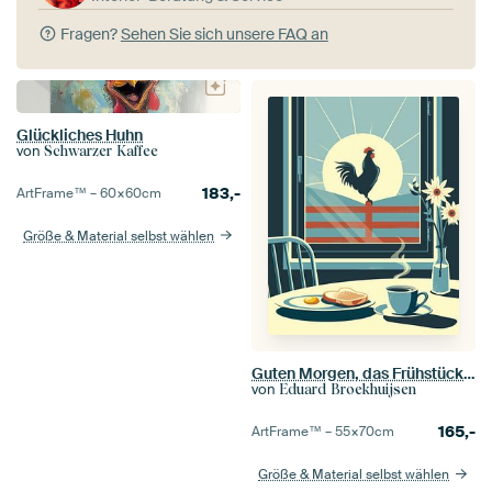
Fragen?
Sehen Sie sich unsere FAQ an
Glückliches Huhn
von
Schwarzer Kaffee
183,-
ArtFrame™ –
60×60
cm
Größe & Material selbst wählen
Guten Morgen, das Frühstück ist fertig
von
Eduard Broekhuijsen
165,-
ArtFrame™ –
55×70
cm
Größe & Material selbst wählen