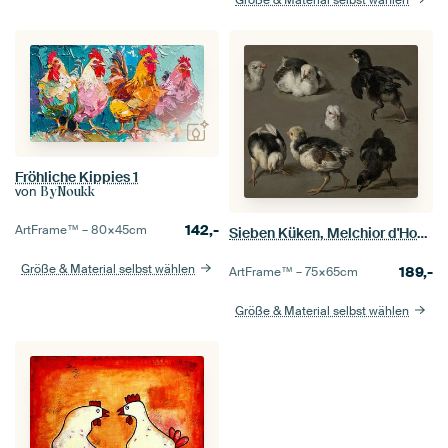
Fröhliche Kippies 1
von
ByNoukk
142,-
ArtFrame™ –
80×45
cm
Sieben Küken, Melchior d'Hondecoeter
Größe & Material selbst wählen
189,-
ArtFrame™ –
75×65
cm
Größe & Material selbst wählen