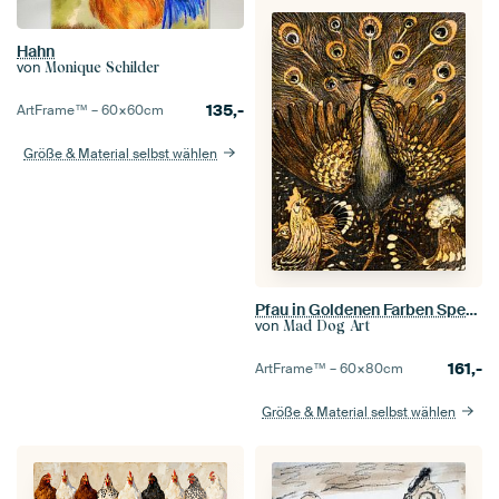
Hahn
von
Monique Schilder
135,-
ArtFrame™ –
60×60
cm
Größe & Material selbst wählen
Pfau in Goldenen Farben Spezial Edition
von
Mad Dog Art
161,-
ArtFrame™ –
60×80
cm
Größe & Material selbst wählen