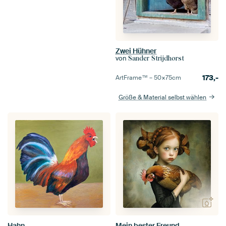
Zwei Hühner
von
Sander Strijdhorst
173,-
ArtFrame™ –
50×75
cm
Größe & Material selbst wählen
Hahn
Mein bester Freund