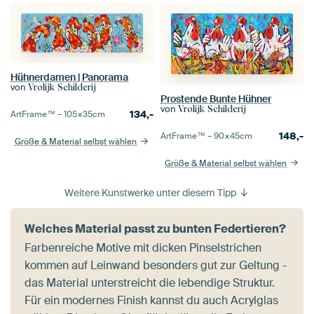
Hühnerdamen | Panorama
von
Vrolijk Schilderij
Prostende Bunte Hühner
von
Vrolijk Schilderij
134,-
ArtFrame™ –
105×35
cm
148,-
ArtFrame™ –
90×45
cm
Größe & Material selbst wählen
Größe & Material selbst wählen
Weitere Kunstwerke unter diesem Tipp
Welches Material passt zu bunten Federtieren?
Farbenreiche Motive mit dicken Pinselstrichen
kommen auf Leinwand besonders gut zur Geltung -
das Material unterstreicht die lebendige Struktur.
Für ein modernes Finish kannst du auch Acrylglas