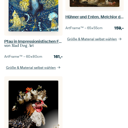
Hühner und Enten, Melchior d 'Hondecoeter
159,-
ArtFrame™ –
65×55
cm
Größe & Material selbst wählen
Pfau in Impressionistischen Farben Spezial Edition
von
Mad Dog Art
161,-
ArtFrame™ –
60×80
cm
Größe & Material selbst wählen