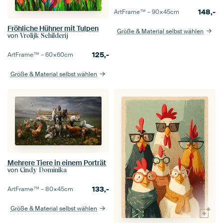
148,-
ArtFrame™ –
90×45
cm
Fröhliche Hühner mit Tulpen
Größe & Material selbst wählen
von
Vrolijk Schilderij
125,-
ArtFrame™ –
60×60
cm
Größe & Material selbst wählen
Mehrere Tiere in einem Porträt
von
Cindy Dominika
133,-
ArtFrame™ –
80×45
cm
Größe & Material selbst wählen