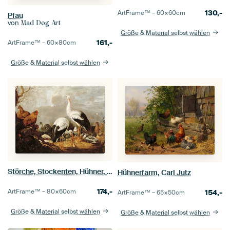
130,-
ArtFrame™ –
60×60
cm
Pfau
von
Mad Dog Art
Größe & Material selbst wählen
161,-
ArtFrame™ –
60×80
cm
Größe & Material selbst wählen
Störche, Stockenten, Hühner, ein Reiher, ein Frosch und andere Vögel in einer Flusslandschaft, Melch
Hühnerfarm, Carl Jutz
174,-
ArtFrame™ –
80×60
cm
154,-
ArtFrame™ –
65×50
cm
Größe & Material selbst wählen
Größe & Material selbst wählen