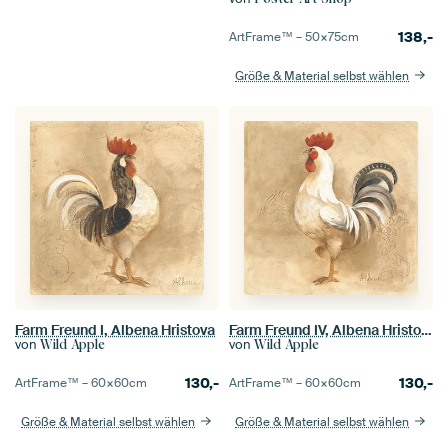
138,-
ArtFrame™ –
50×75
cm
Größe & Material selbst wählen
Farm Freund I, Albena Hristova
Farm Freund IV, Albena Hristova
von
von
Wild Apple
Wild Apple
130,-
130,-
ArtFrame™ –
60×60
cm
ArtFrame™ –
60×60
cm
Größe & Material selbst wählen
Größe & Material selbst wählen