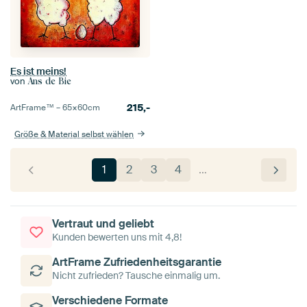
Es ist meins!
von
Ans de Bie
215,-
ArtFrame™ –
65×60
cm
Größe & Material selbst wählen
1
2
3
4
…
Vertraut und geliebt
Kunden bewerten uns mit 4,8!
ArtFrame Zufriedenheitsgarantie
Nicht zufrieden? Tausche einmalig um.
Verschiedene Formate