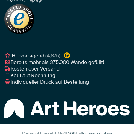
Über uns
Neuheiten
Alu-Dibond
Die richtige Größe bestimmen
Nachhaltigkeit
Tapete
Akustik-Tipps
Unser Team
Leinwand
Tipps von unseren Botschaftern
Botschafter
Leinwand für draußen
Individuelle Einrichtungsberatung
Awards und Preise
Poster
Geschäftskunden
Gerahmtes Poster
Interior Designer Programm
Hervorragend
(4,8/5)
Art Heroes App
Bereits mehr als
375.000
Wände gefüllt!
Kostenloser Versand
Kauf auf Rechnung
Individueller Druck auf Bestellung
Preise inkl. gesetzl. MwSt
AGB
Haftungsausschluss