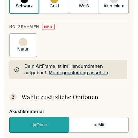
Schwarz
Gold
Weiß
Aluminium
HOLZRAHMEN
NEU
Natur
Dein ArtFrame ist im Handumdrehen
aufgebaut.
Montageanleitung ansehen
.
Dein ArtFrame ist im Handumdrehen
aufgebaut.
Montageanleitung ansehen
.
Wähle zusätzliche Optionen
2
Akustikmaterial
Ohne
Mit