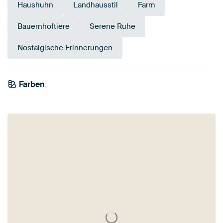
Haushuhn
Landhausstil
Farm
Bauernhoftiere
Serene Ruhe
Nostalgische Erinnerungen
Farben
Terrakotta
Taupe
Orange
Beige
Bronze
Braun