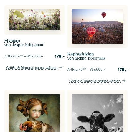
Elysium
von
Jesper Krijgsman
Kappadokien
178,-
ArtFrame™ –
85×35
cm
von
Menno Boermans
Größe & Material selbst wählen
178,-
ArtFrame™ –
75×50
cm
Größe & Material selbst wählen