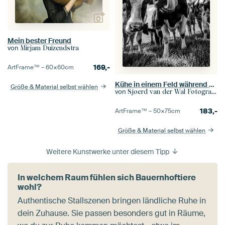
Mein bester Freund
von
Mirjam Duizendstra
169,-
ArtFrame™ –
60×60
cm
Kühe in einem Feld während des Sommers in Schwarzweiss
Größe & Material selbst wählen
von
Sjoerd van der Wal Fotografie
183,-
ArtFrame™ –
50×75
cm
Größe & Material selbst wählen
Weitere Kunstwerke unter diesem Tipp
In welchem Raum fühlen sich Bauernhoftiere
wohl?
Authentische Stallszenen bringen ländliche Ruhe in
dein Zuhause. Sie passen besonders gut in Räume,