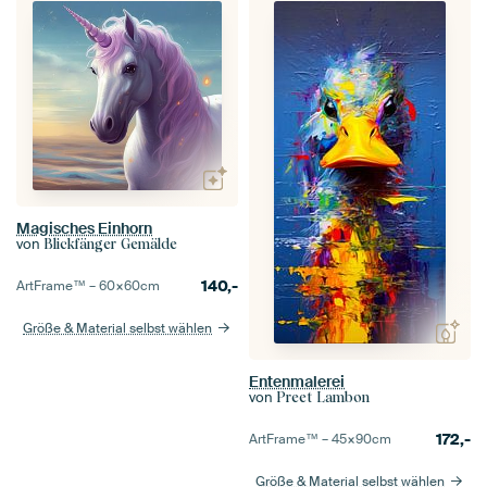
Magisches Einhorn
von
Blickfänger Gemälde
140,-
ArtFrame™ –
60×60
cm
Größe & Material selbst wählen
Entenmalerei
von
Preet Lambon
172,-
ArtFrame™ –
45×90
cm
Größe & Material selbst wählen