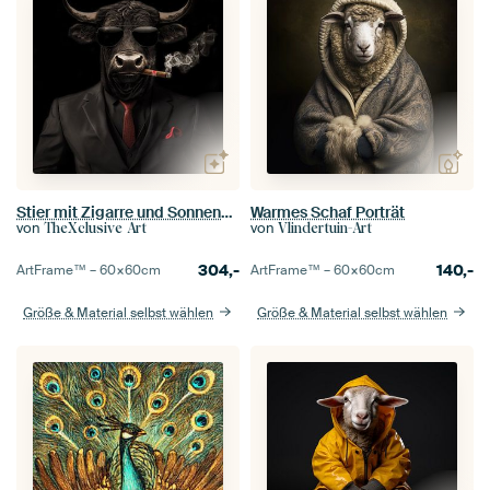
Stier mit Zigarre und Sonnenbrille
Warmes Schaf Porträt
von
von
TheXclusive Art
Vlindertuin-Art
304,-
140,-
ArtFrame™ –
60×60
cm
ArtFrame™ –
60×60
cm
Größe & Material selbst wählen
Größe & Material selbst wählen