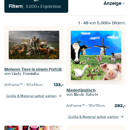
Anzeige
Filtern
5.000+ Ergebnisse
1
-
48
von
5.000+
Bildern.
Mehrere Tiere in einem Porträt
von
Cindy Dominika
133,-
ArtFrame™ –
80×45
cm
Niederländisch
von
Nicole Habets
Größe & Material selbst wählen
282,-
ArtFrame™ –
115×110
cm
Größe & Material selbst wählen