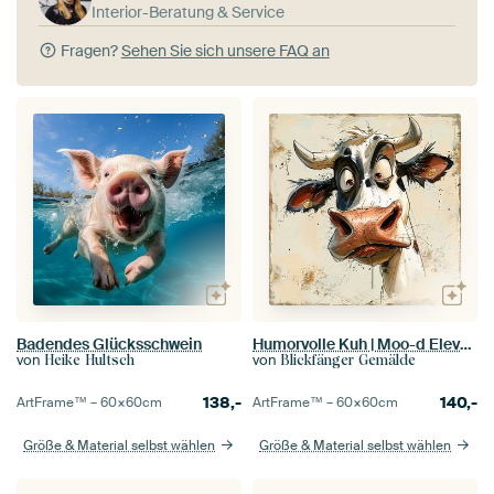
Interior-Beratung & Service
Fragen?
Sehen Sie sich unsere FAQ an
Badendes Glücksschwein
Humorvolle Kuh | Moo-d Elevator
von
von
Heike Hultsch
Blickfänger Gemälde
138,-
140,-
ArtFrame™ –
60×60
cm
ArtFrame™ –
60×60
cm
Größe & Material selbst wählen
Größe & Material selbst wählen