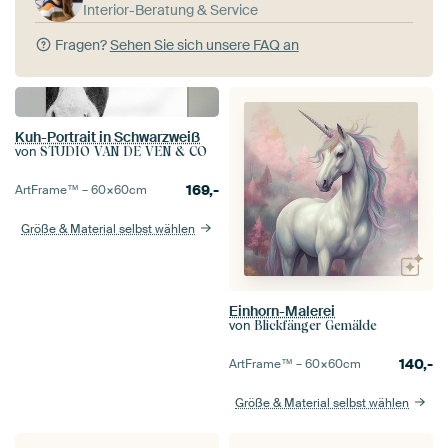
Interior-Beratung & Service
Fragen?
Sehen Sie sich unsere FAQ an
Kuh-Portrait in Schwarzweiß
von
STUDIO VAN DE VEN & CO
169,-
ArtFrame™ –
60×60
cm
Größe & Material selbst wählen
Einhorn-Malerei
von
Blickfänger Gemälde
140,-
ArtFrame™ –
60×60
cm
Größe & Material selbst wählen