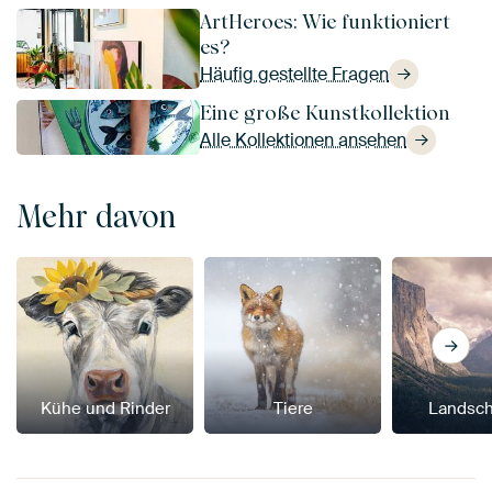
ArtHeroes: Wie funktioniert
es?
Häufig gestellte Fragen
Eine große Kunstkollektion
Alle Kollektionen ansehen
Mehr davon
Kühe und Rinder
Tiere
Landsch