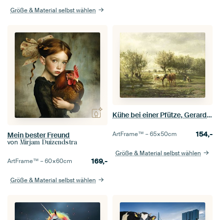
Größe & Material selbst wählen
Kühe bei einer Pfütze, Gerard Bilders
154,-
ArtFrame™ –
65×50
cm
Mein bester Freund
von
Mirjam Duizendstra
Größe & Material selbst wählen
169,-
ArtFrame™ –
60×60
cm
Größe & Material selbst wählen