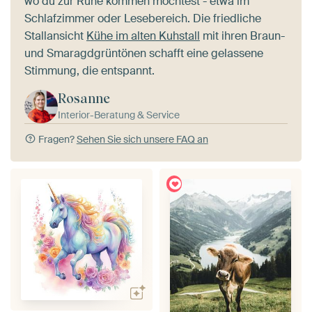
wo du zur Ruhe kommen möchtest - etwa im
Schlafzimmer oder Lesebereich. Die friedliche
Stallansicht
Kühe im alten Kuhstall
mit ihren Braun-
und Smaragdgrüntönen schafft eine gelassene
Stimmung, die entspannt.
Rosanne
Interior-Beratung & Service
Fragen?
Sehen Sie sich unsere FAQ an