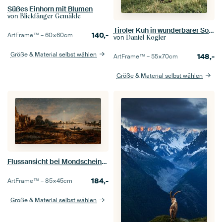
Süßes Einhorn mit Blumen
von
Blickfänger Gemälde
Tiroler Kuh in wunderbarer Sommerlandschaft im Zillertal
140,-
ArtFrame™ –
60×60
cm
von
Daniel Kogler
Größe & Material selbst wählen
148,-
ArtFrame™ –
55×70
cm
Größe & Material selbst wählen
Flussansicht bei Mondschein, Aert van der Neer
184,-
ArtFrame™ –
85×45
cm
Größe & Material selbst wählen