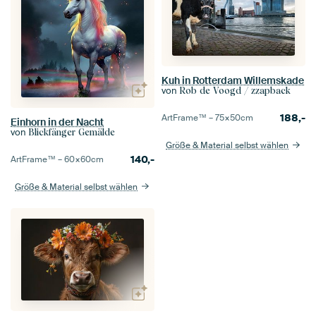
Kuh in Rotterdam Willemskade
von
Rob de Voogd / zzapback
188,-
ArtFrame™ –
75×50
cm
Einhorn in der Nacht
von
Blickfänger Gemälde
Größe & Material selbst wählen
140,-
ArtFrame™ –
60×60
cm
Größe & Material selbst wählen