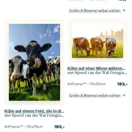
Größe & Material selbst wählen
Kühe auf einer Wiese während eines nebligen Sonnenaufgangs in der Region IJsseldelta. Das rotholstei
von
Sjoerd van der Wal Fotografie
183,-
ArtFrame™ –
75×50
cm
Größe & Material selbst wählen
Kühe auf einem Feld, die in die Linse schauen
von
Sjoerd van der Wal Fotografie
183,-
ArtFrame™ –
50×75
cm