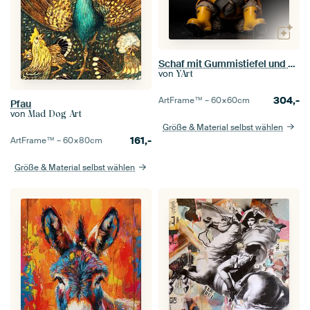
Schaf mit Gummistiefel und Regenjacke
von
YArt
304,-
ArtFrame™ –
60×60
cm
Pfau
von
Mad Dog Art
Größe & Material selbst wählen
161,-
ArtFrame™ –
60×80
cm
Größe & Material selbst wählen