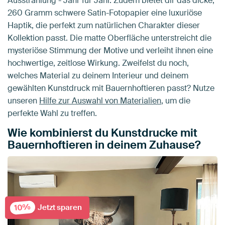
Ausstrahlung - Jahr für Jahr. Zudem bietet dir das dicke,
260 Gramm schwere Satin-Fotopapier eine luxuriöse
Haptik, die perfekt zum natürlichen Charakter dieser
Kollektion passt. Die matte Oberfläche unterstreicht die
mysteriöse Stimmung der Motive und verleiht ihnen eine
hochwertige, zeitlose Wirkung. Zweifelst du noch,
welches Material zu deinem Interieur und deinem
gewählten Kunstdruck mit Bauernhoftieren passt? Nutze
unseren
Hilfe zur Auswahl von Materialien
, um die
perfekte Wahl zu treffen.
Wie kombinierst du Kunstdrucke mit
Bauernhoftieren in deinem Zuhause?
10%
Jetzt sparen