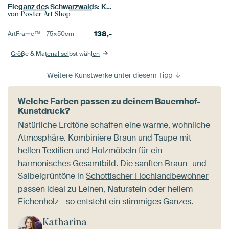
Eleganz des Schwarzwalds: Kuh mit Blumenschmuck - Eine charmante Fotografie für das rustikale Zuhause
von
Poster Art Shop
138,-
ArtFrame™ –
75×50
cm
Größe & Material selbst wählen
Weitere Kunstwerke unter diesem Tipp
Welche Farben passen zu deinem Bauernhof-
Kunstdruck?
Natürliche Erdtöne schaffen eine warme, wohnliche
Atmosphäre. Kombiniere Braun und Taupe mit
hellen Textilien und Holzmöbeln für ein
harmonisches Gesamtbild. Die sanften Braun- und
Salbeigrüntöne in
Schottischer Hochlandbewohner
passen ideal zu Leinen, Naturstein oder hellem
Eichenholz - so entsteht ein stimmiges Ganzes.
Katharina