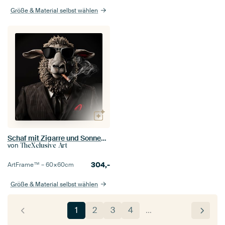
Größe & Material selbst wählen
Schaf mit Zigarre und Sonnenbrille
von
TheXclusive Art
304,-
ArtFrame™ –
60×60
cm
Größe & Material selbst wählen
1
2
3
4
…