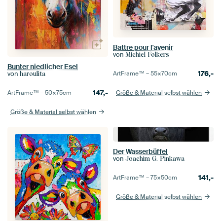
Battre pour l'avenir
von
Michiel Folkers
Bunter niedlicher Esel
176,-
ArtFrame™ –
55×70
cm
von
haroulita
147,-
Größe & Material selbst wählen
ArtFrame™ –
50×75
cm
Größe & Material selbst wählen
Der Wasserbüffel
von
Joachim G. Pinkawa
141,-
ArtFrame™ –
75×50
cm
Größe & Material selbst wählen