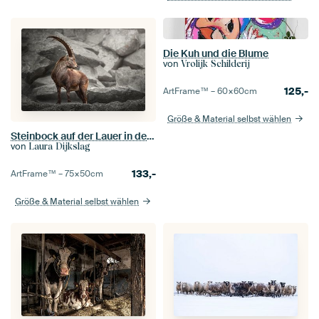
Die Kuh und die Blume
von
Vrolijk Schilderij
125,-
ArtFrame™ –
60×60
cm
Größe & Material selbst wählen
Steinbock auf der Lauer in den Bergen | Wildtierfotografie
von
Laura Dijkslag
133,-
ArtFrame™ –
75×50
cm
Größe & Material selbst wählen