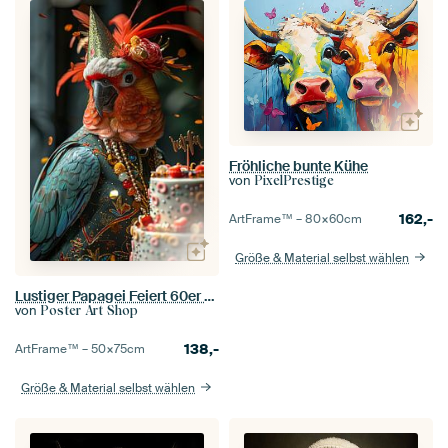
Fröhliche bunte Kühe
von
PixelPrestige
162,-
ArtFrame™ –
80×60
cm
Größe & Material selbst wählen
Lustiger Papagei Feiert 60er 70er Disco Geburtstag
von
Poster Art Shop
138,-
ArtFrame™ –
50×75
cm
Größe & Material selbst wählen