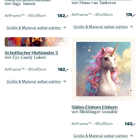
von
Diana van Tankeren
von
Inge Jansen
174,-
ArtFrame™ –
80×55
cm
182,-
ArtFrame™ –
80×55
cm
Größe & Material selbst wählen
Größe & Material selbst wählen
Schottischer Highlander 3
von
Eye Candy Galore
192,-
ArtFrame™ –
80×60
cm
Größe & Material selbst wählen
Süßes Einhorn Einhorn
von
Blickfänger Gemälde
140,-
ArtFrame™ –
60×60
cm
Größe & Material selbst wählen