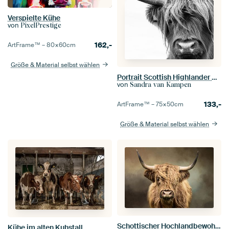
Verspielte Kühe
von
PixelPrestige
162,-
ArtFrame™ –
80×60
cm
Größe & Material selbst wählen
Portrait Scottish Highlander Schwarzweiss
von
Sandra van Kampen
133,-
ArtFrame™ –
75×50
cm
Größe & Material selbst wählen
Schottischer Hochlandbewohner
Kühe im alten Kuhstall