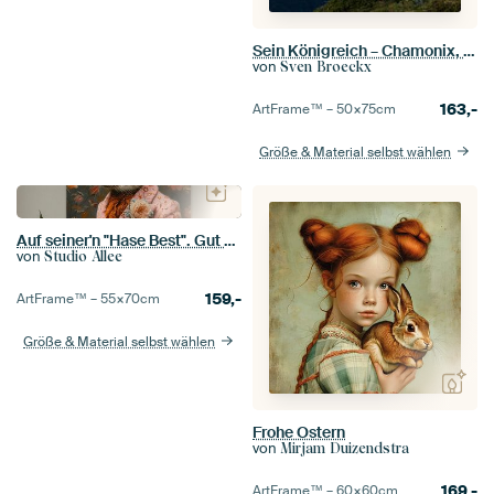
Sein Königreich – Chamonix, Frankreich
von
Sven Broeckx
163,-
ArtFrame™ –
50×75
cm
Größe & Material selbst wählen
Auf seiner'n "Hase Best". Gut gekleidet mit einem Augenzwinkern ;-)
von
Studio Allee
159,-
ArtFrame™ –
55×70
cm
Größe & Material selbst wählen
Frohe Ostern
von
Mirjam Duizendstra
169,-
ArtFrame™ –
60×60
cm