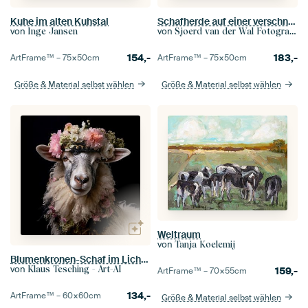
Kuhe im alten Kuhstal
Schafherde auf einer verschneiten Wiese im Winter
von
von
Inge Jansen
Sjoerd van der Wal Fotografie
154,-
183,-
ArtFrame™ –
75×50
cm
ArtFrame™ –
75×50
cm
Größe & Material selbst wählen
Größe & Material selbst wählen
Weltraum
von
Tanja Koelemij
Blumenkronen-Schaf im Lichterglanz
von
Klaus Tesching - Art-AI
159,-
ArtFrame™ –
70×55
cm
134,-
ArtFrame™ –
60×60
cm
Größe & Material selbst wählen