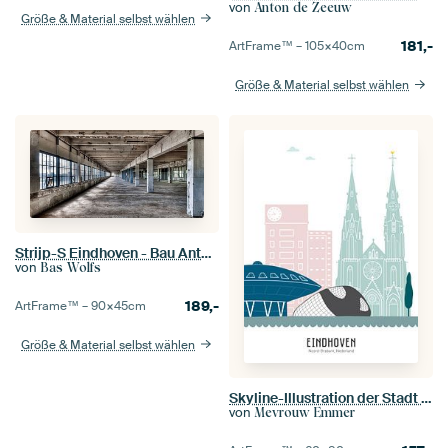
von
Anton de Zeeuw
Größe & Material selbst wählen
181,-
ArtFrame™ –
105×40
cm
Größe & Material selbst wählen
Strijp-S Eindhoven - Bau Anton für die Renovierung
von
Bas Wolfs
189,-
ArtFrame™ –
90×45
cm
Größe & Material selbst wählen
Skyline-Illustration der Stadt Eindhoven in Farbe
von
Mevrouw Emmer