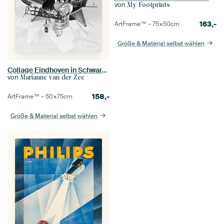
von
My Footprints
163,-
ArtFrame™ –
75×50
cm
Größe & Material selbst wählen
Collage Eindhoven in Schwarz-Weiß
von
Marianne van der Zee
158,-
ArtFrame™ –
50×75
cm
Größe & Material selbst wählen