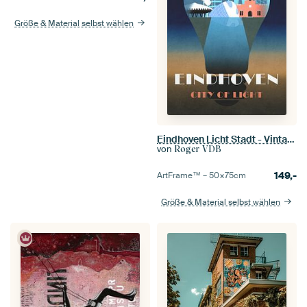
Größe & Material selbst wählen
Eindhoven Licht Stadt - Vintage-Poster
von
Roger VDB
149,-
ArtFrame™ –
50×75
cm
Größe & Material selbst wählen