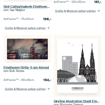
161,-
ArtFrame™ –
120×30
cm
Sint Catharinakerk Eindhoven GLOW 2017
von
Jan Sluijter
Größe & Material selbst wählen
168,-
ArtFrame™ –
75×50
cm
Größe & Material selbst wählen
Eindhoven Strijp-S am Abend
von
Rob Berns
154,-
ArtFrame™ –
90×45
cm
Größe & Material selbst wählen
Skyline Illustration Stadt Eindhoven schwarz-weiß-grau
von
Mevrouw Emmer