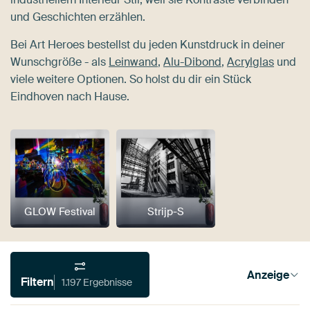
und Geschichten erzählen.
Bei Art Heroes bestellst du jeden Kunstdruck in deiner
Wunschgröße - als
Leinwand
,
Alu-Dibond
,
Acrylglas
und
viele weitere Optionen. So holst du dir ein Stück
Eindhoven nach Hause.
GLOW Festival
Strijp-S
Anzeige
Filtern
1.197 Ergebnisse