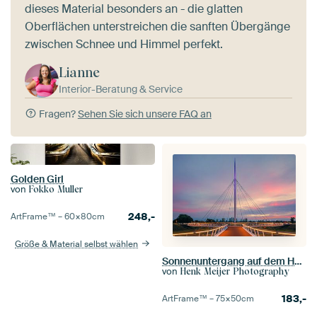
dieses Material besonders an - die glatten
Oberflächen unterstreichen die sanften Übergänge
zwischen Schnee und Himmel perfekt.
Lianne
Interior-Beratung & Service
Fragen?
Sehen Sie sich unsere FAQ an
Golden Girl
von
Fokko Muller
248,-
ArtFrame™ –
60×80
cm
Größe & Material selbst wählen
Sonnenuntergang auf dem Hovenring
von
Henk Meijer Photography
183,-
ArtFrame™ –
75×50
cm