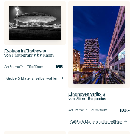
Evoluon in Eindhoven
von
Photography by Karim
155,-
ArtFrame™ –
75×50
cm
Größe & Material selbst wählen
Eindhoven Strijp-S
von
Alfred Benjamins
133,-
ArtFrame™ –
50×75
cm
Größe & Material selbst wählen