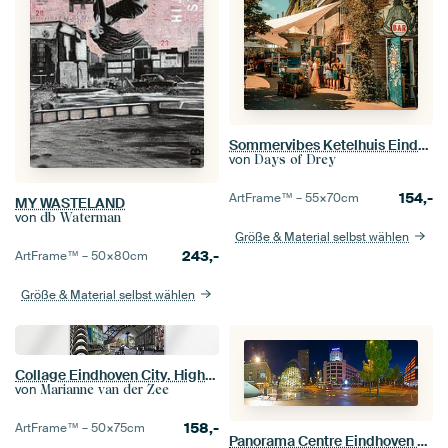
Sommervibes Ketelhuis Eindhoven
von
Days of Drey
154,-
ArtFrame™ –
55×70
cm
MY WASTELAND
von
db Waterman
Größe & Material selbst wählen
243,-
ArtFrame™ –
50×80
cm
Größe & Material selbst wählen
Collage Eindhoven City. Highlights der Stadt.
von
Marianne van der Zee
158,-
ArtFrame™ –
50×75
cm
Panorama Centre Eindhoven bei Nacht