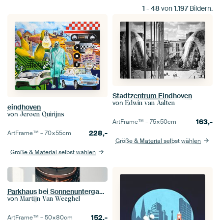
1
-
48
von
1.197
Bildern.
Stadtzentrum Eindhoven
von
Edwin van Aalten
eindhoven
von
Jeroen Quirijns
163,-
ArtFrame™ –
75×50
cm
228,-
ArtFrame™ –
70×55
cm
Größe & Material selbst wählen
Größe & Material selbst wählen
Parkhaus bei Sonnenuntergang in Eindhoven
von
Martijn Van Weeghel
152,-
ArtFrame™ –
50×80
cm