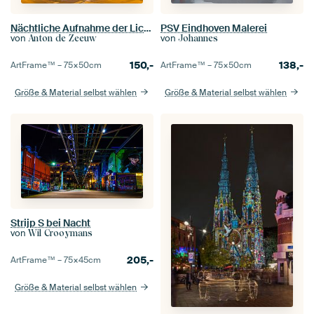
Nächtliche Aufnahme der Lichttoren in Eindhoven
PSV Eindhoven Malerei
von
von
Anton de Zeeuw
Johannes
150,-
138,-
ArtFrame™ –
75×50
cm
ArtFrame™ –
75×50
cm
Größe & Material selbst wählen
Größe & Material selbst wählen
Strijp S bei Nacht
von
Wil Crooymans
205,-
ArtFrame™ –
75×45
cm
Größe & Material selbst wählen