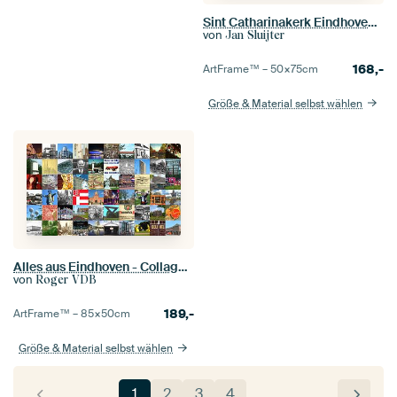
Sint Catharinakerk Eindhoven GLOW 2017
von
Jan Sluijter
168,-
ArtFrame™ –
50×75
cm
Größe & Material selbst wählen
Alles aus Eindhoven - Collage aus typischen Bildern der Stadt und der Geschichte
von
Roger VDB
189,-
ArtFrame™ –
85×50
cm
Größe & Material selbst wählen
1
2
3
4
…