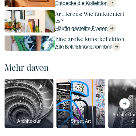
Entdecke die Kollektion
ArtHeroes: Wie funktioniert
es?
Häufig gestellte Fragen
Eine große Kunstkollektion
Alle Kollektionen ansehen
Mehr davon
Architektur
Architektur
Street Art
e