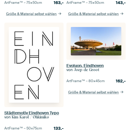
163,-
143,-
ArtFrame™ –
75×50
cm
ArtFrame™ –
75×50
cm
Größe & Material selbst wählen
Größe & Material selbst wählen
Evoluon, Eindhoven
von
Joep de Groot
162,-
ArtFrame™ –
80×45
cm
Größe & Material selbst wählen
Städtemotiv Eindhoven Typo
von
Kim Karol / Ohkimiko
133,-
ArtFrame™ –
50×75
cm