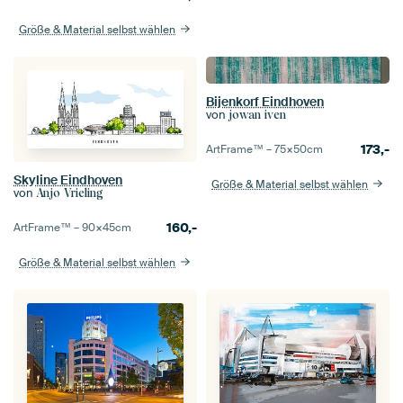
Größe & Material selbst wählen
Bijenkorf Eindhoven
von
jowan iven
173,-
ArtFrame™ –
75×50
cm
Skyline Eindhoven
Größe & Material selbst wählen
von
Anjo Vrieling
160,-
ArtFrame™ –
90×45
cm
Größe & Material selbst wählen