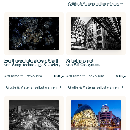
Größe & Material selbst wählen
Eindhoven Interaktiver Stadtplan
Schattenspiel
von
von
Waag technology & society
Wil Crooymans
138,-
213,-
ArtFrame™ –
75×50
cm
ArtFrame™ –
75×50
cm
Größe & Material selbst wählen
Größe & Material selbst wählen