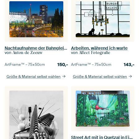
Nachtaufnahme der Bahngleise, des PSV-Stadions und des Hartje New York-Gebäudes in Eindhoven
Arbeiten, während ich warte
von
von
Anton de Zeeuw
Affect Fotografie
150,-
143,-
ArtFrame™ –
75×50
cm
ArtFrame™ –
75×50
cm
Größe & Material selbst wählen
Größe & Material selbst wählen
Street Art mit in Quetzal in Eindhoven Nordbrabant