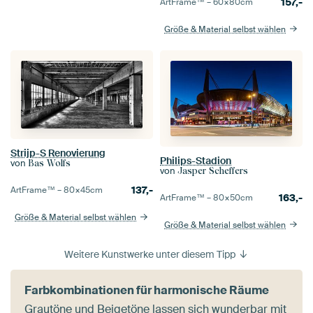
157,-
ArtFrame™ –
60×80
cm
Größe & Material selbst wählen
Strijp-S Renovierung
Philips-Stadion
von
Bas Wolfs
von
Jasper Scheffers
137,-
ArtFrame™ –
80×45
cm
163,-
ArtFrame™ –
80×50
cm
Größe & Material selbst wählen
Größe & Material selbst wählen
Weitere Kunstwerke unter diesem Tipp
Farbkombinationen für harmonische Räume
Grautöne und Beigetöne lassen sich wunderbar mit