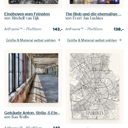
Eindhoven vom Feinsten
The Blob und die ehemalige Phillips Hauptsitz im Zentrum von Eindhoven, Niederlande
von
von
Mitchell van Eijk
Evert Jan Luchies
143,-
138,-
ArtFrame™ –
75×50
cm
ArtFrame™ –
75×50
cm
Größe & Material selbst wählen
Größe & Material selbst wählen
Gebäude Anton, Strijp-S Eindhoven
von
Bas Wolfs
149,-
ArtFrame™ –
60×60
cm