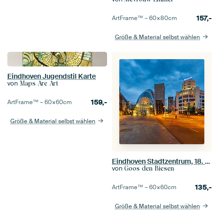
157,-
ArtFrame™ –
60×80
cm
Größe & Material selbst wählen
Eindhoven Jugendstil Karte
von
Maps Are Art
159,-
ArtFrame™ –
60×60
cm
Größe & Material selbst wählen
Eindhoven Stadtzentrum, 18. Septemberplein-Abendfotografie
von
Goos den Biesen
135,-
ArtFrame™ –
60×60
cm
Größe & Material selbst wählen