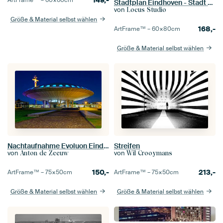
Stadtplan Eindhoven - Stadt - Light Version - Karte
von
Locus Studio
Größe & Material selbst wählen
168,-
ArtFrame™ –
60×80
cm
Größe & Material selbst wählen
Nachtaufnahme Evoluon Eindhoven
Streifen
von
von
Anton de Zeeuw
Wil Crooymans
150,-
213,-
ArtFrame™ –
75×50
cm
ArtFrame™ –
75×50
cm
Größe & Material selbst wählen
Größe & Material selbst wählen