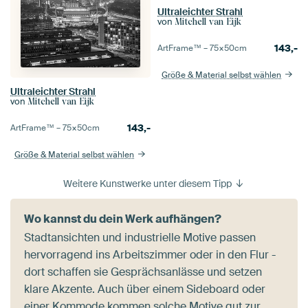
Ultraleichter Strahl
von
Mitchell van Eijk
143,-
ArtFrame™ –
75×50
cm
Größe & Material selbst wählen
Ultraleichter Strahl
von
Mitchell van Eijk
143,-
ArtFrame™ –
75×50
cm
Größe & Material selbst wählen
Weitere Kunstwerke unter diesem Tipp
Wo kannst du dein Werk aufhängen?
Stadtansichten und industrielle Motive passen
hervorragend ins Arbeitszimmer oder in den Flur -
dort schaffen sie Gesprächsanlässe und setzen
klare Akzente. Auch über einem Sideboard oder
einer Kommode kommen solche Motive gut zur