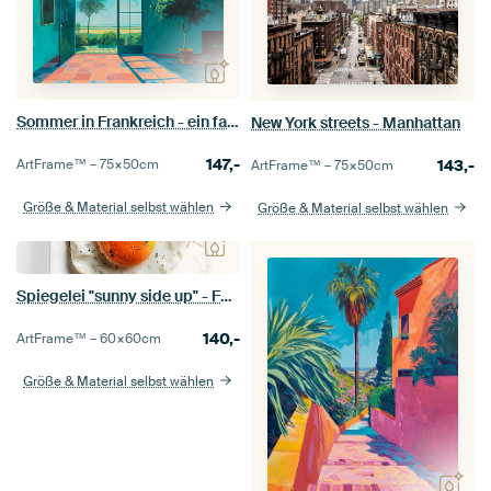
Sommer in Frankreich - ein farbenfrohes impressionistisches Gemälde
New York streets - Manhattan
147,-
143,-
ArtFrame™ –
75×50
cm
ArtFrame™ –
75×50
cm
Größe & Material selbst wählen
Größe & Material selbst wählen
Spiegelei "sunny side up" - Foodfotografie
140,-
ArtFrame™ –
60×60
cm
Größe & Material selbst wählen