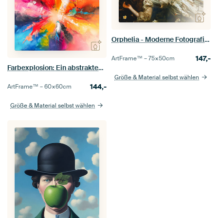
Orphelia - Moderne Fotografie nach John Everett Millais' Multistarwerk
147,-
ArtFrame™ –
75×50
cm
Farbexplosion: Ein abstraktes Gemälde in dynamischer Komposition
Größe & Material selbst wählen
144,-
ArtFrame™ –
60×60
cm
Größe & Material selbst wählen