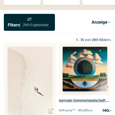
Anzeige
Filtern
289 Ergebnisse
1
-
15
von
289
Bildern.
surreale Sommerlandschaft mit Bäumen und Wolken
140,-
ArtFrame™ –
60×60
cm