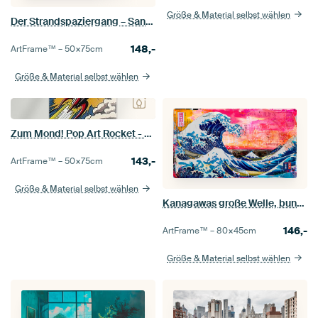
Größe & Material selbst wählen
Der Strandspaziergang – Sanfte beige Landschaft mit zwei Spaziergängern
148,-
ArtFrame™ –
50×75
cm
Größe & Material selbst wählen
Zum Mond! Pop Art Rocket - Vintage-Poster nach Roy Lichtenstein
143,-
ArtFrame™ –
50×75
cm
Größe & Material selbst wählen
Kanagawas große Welle, bunte Pop-Art-Collage
146,-
ArtFrame™ –
80×45
cm
Größe & Material selbst wählen