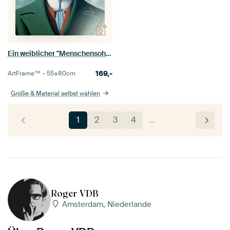
Ein weiblicher "Menschensohn" von Rene Magritte, mit Melone und Apfel
169,-
ArtFrame™ –
55×80
cm
Größe & Material selbst wählen
1
2
3
4
…
Roger VDB
Amsterdam, Niederlande