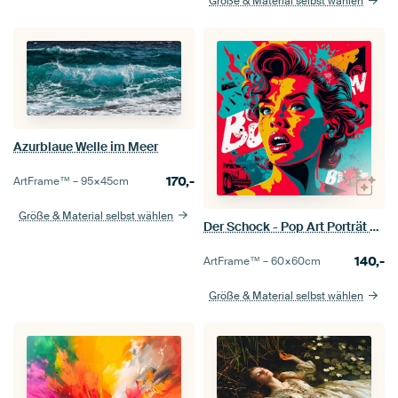
Größe & Material selbst wählen
Azurblaue Welle im Meer
170,-
ArtFrame™ –
95×45
cm
Größe & Material selbst wählen
Der Schock - Pop Art Porträt einer Frau
140,-
ArtFrame™ –
60×60
cm
Größe & Material selbst wählen