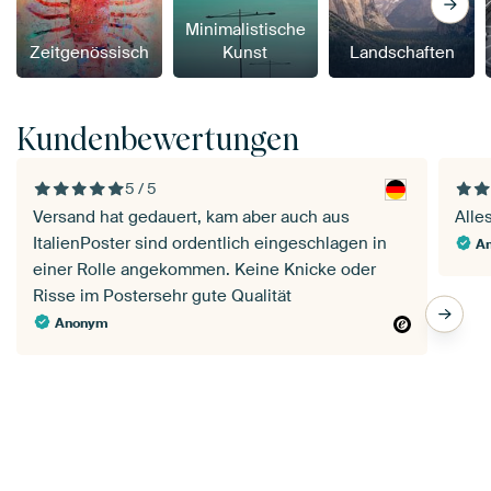
Minimalistische
Zeitgenössisch
Kunst
Landschaften
Kundenbewertungen
5 / 5
Versand hat gedauert, kam aber auch aus
Alle
ItalienPoster sind ordentlich eingeschlagen in
A
einer Rolle angekommen. Keine Knicke oder
Risse im Postersehr gute Qualität
Anonym