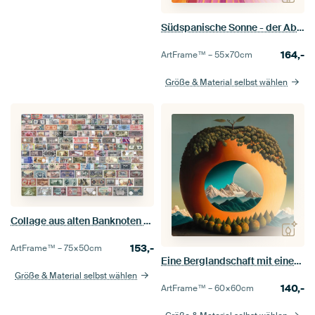
Südspanische Sonne - der Abstieg zum Meer
164,-
ArtFrame™ –
55×70
cm
Größe & Material selbst wählen
Collage aus alten Banknoten aus aller Welt
153,-
ArtFrame™ –
75×50
cm
Eine Berglandschaft mit einem Apfel, Surrealismus
Größe & Material selbst wählen
140,-
ArtFrame™ –
60×60
cm