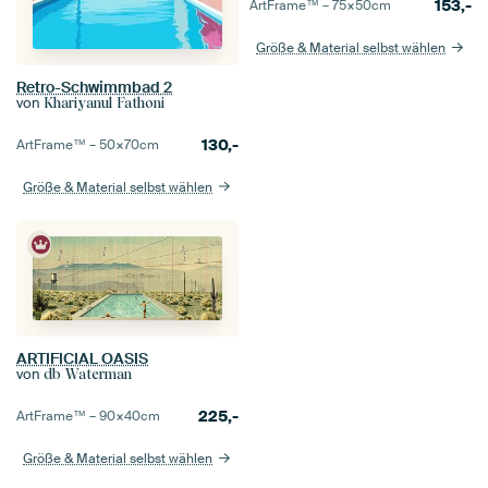
153,-
ArtFrame™ –
75×50
cm
Größe & Material selbst wählen
Retro-Schwimmbad 2
von
Khariyanul Fathoni
130,-
ArtFrame™ –
50×70
cm
Größe & Material selbst wählen
ARTIFICIAL OASIS
von
db Waterman
225,-
ArtFrame™ –
90×40
cm
Größe & Material selbst wählen