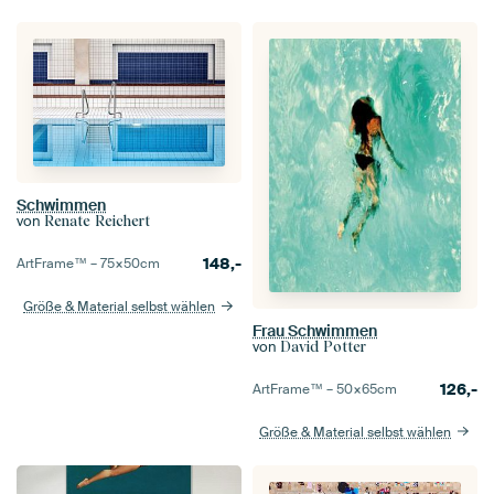
Schwimmen
von
Renate Reichert
148,-
ArtFrame™ –
75×50
cm
Größe & Material selbst wählen
Frau Schwimmen
von
David Potter
126,-
ArtFrame™ –
50×65
cm
Größe & Material selbst wählen