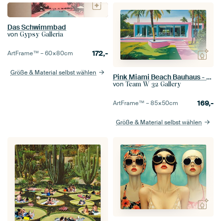
Das Schwimmbad
von
Gypsy Galleria
172,-
ArtFrame™ –
60×80
cm
Größe & Material selbst wählen
Pink Miami Beach Bauhaus - Pop Art 103 by Kollektiv Team W 32 vs. Felix von Altersheim
von
Team W 32 Gallery
169,-
ArtFrame™ –
85×50
cm
Größe & Material selbst wählen