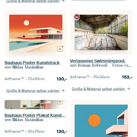
Größe & Material selbst wählen
Verlassener Swimmingpool.
Bauhaus Poster Kunstdruck
von
Roman Robroek – Fotos verlassener Gebäude
von
Niklas Maximilian
153,-
ArtFrame™ –
75×50
cm
130,-
ArtFrame™ –
70×50
cm
Größe & Material selbst wählen
Größe & Material selbst wählen
Bauhaus Poster Plakat Kunstdruck Illustration
von
Niklas Maximilian
130,-
ArtFrame™ –
50×70
cm