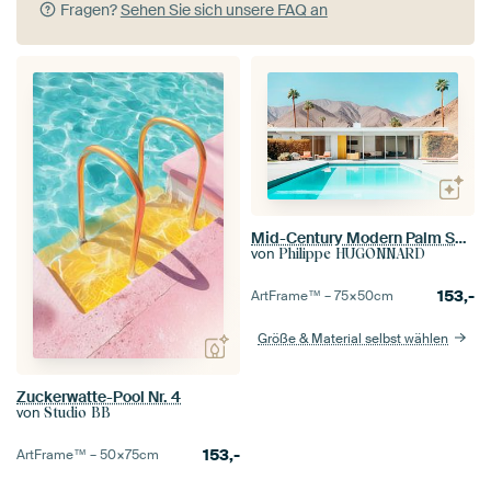
Fragen?
Sehen Sie sich unsere FAQ an
Mid-Century Modern Palm Springs
von
Philippe HUGONNARD
153,-
ArtFrame™ –
75×50
cm
Größe & Material selbst wählen
Zuckerwatte-Pool Nr. 4
von
Studio BB
153,-
ArtFrame™ –
50×75
cm