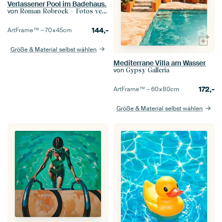
Verlassener Pool im Badehaus.
von
Roman Robroek – Fotos verlassener Gebäude
144,-
ArtFrame™ –
70×45
cm
Größe & Material selbst wählen
Mediterrane Villa am Wasser
von
Gypsy Galleria
172,-
ArtFrame™ –
60×80
cm
Größe & Material selbst wählen