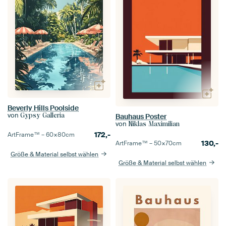
Beverly Hills Poolside
von
Gypsy Galleria
Bauhaus Poster
von
Niklas Maximilian
172,-
ArtFrame™ –
60×80
cm
130,-
ArtFrame™ –
50×70
cm
Größe & Material selbst wählen
Größe & Material selbst wählen