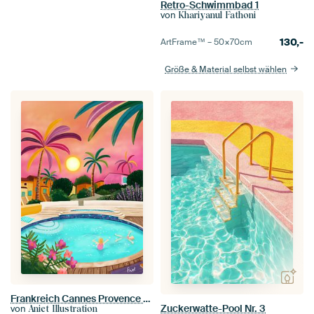
Retro-Schwimmbad 1
von
Khariyanul Fathoni
130,-
ArtFrame™ –
50×70
cm
Größe & Material selbst wählen
Frankreich Cannes Provence Pool
Zuckerwatte-Pool Nr. 3
von
Aniet Illustration