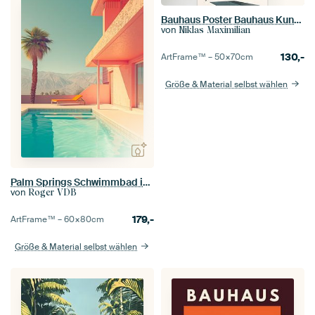
Bauhaus Poster Bauhaus Kunstdruck
von
Niklas Maximilian
130,-
ArtFrame™ –
50×70
cm
Größe & Material selbst wählen
Palm Springs Schwimmbad im symmetrischen Stil - Retro Modern Photography
von
Roger VDB
179,-
ArtFrame™ –
60×80
cm
Größe & Material selbst wählen