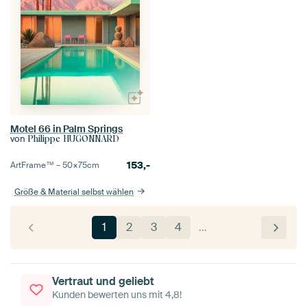
Motel 66 in Palm Springs
von
Philippe HUGONNARD
153,-
ArtFrame™ –
50×75
cm
Größe & Material selbst wählen
1
2
3
4
…
Vertraut und geliebt
Kunden bewerten uns mit 4,8!