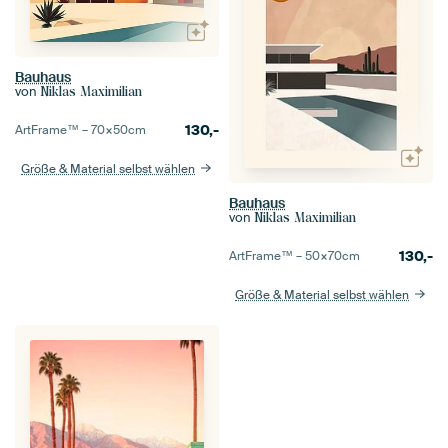
Bauhaus
von
Niklas Maximilian
130,-
ArtFrame™ –
70×50
cm
Größe & Material selbst wählen
Bauhaus
von
Niklas Maximilian
130,-
ArtFrame™ –
50×70
cm
Größe & Material selbst wählen