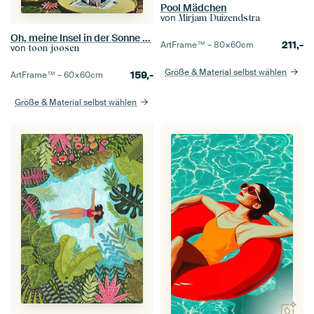
Pool Mädchen
von
Mirjam Duizendstra
Oh, meine Insel in der Sonne ...
211,-
ArtFrame™ –
80×60
cm
von
toon joosen
Größe & Material selbst wählen
159,-
ArtFrame™ –
60×60
cm
Größe & Material selbst wählen