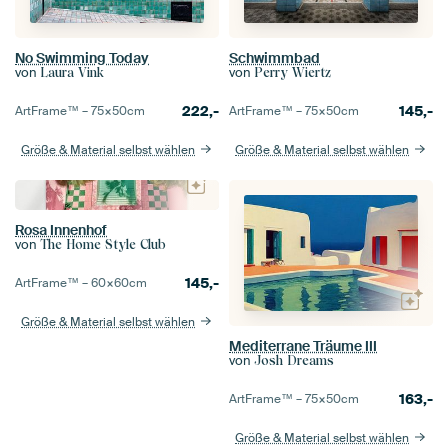
No Swimming Today
Schwimmbad
von
von
Laura Vink
Perry Wiertz
222,-
145,-
ArtFrame™ –
75×50
cm
ArtFrame™ –
75×50
cm
Größe & Material selbst wählen
Größe & Material selbst wählen
Rosa Innenhof
von
The Home Style Club
145,-
ArtFrame™ –
60×60
cm
Größe & Material selbst wählen
Mediterrane Träume III
von
Josh Dreams
163,-
ArtFrame™ –
75×50
cm
Größe & Material selbst wählen