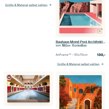
Größe & Material selbst wählen
Bauhaus Mond Pool Architektur Hellblau Wüste
von
Niklas Maximilian
130,-
ArtFrame™ –
50×70
cm
Größe & Material selbst wählen