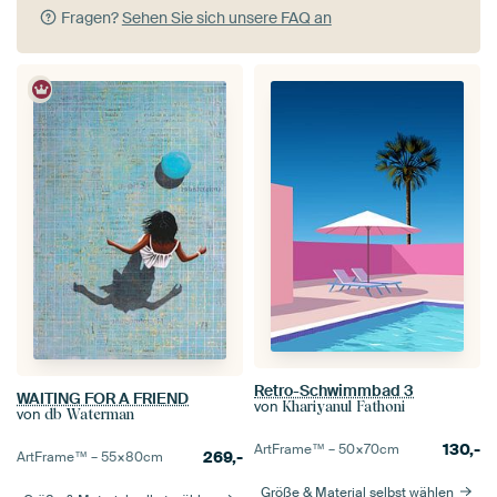
Fragen?
Sehen Sie sich unsere FAQ an
Retro-Schwimmbad 3
WAITING FOR A FRIEND
von
Khariyanul Fathoni
von
db Waterman
130,-
ArtFrame™ –
50×70
cm
269,-
ArtFrame™ –
55×80
cm
Größe & Material selbst wählen