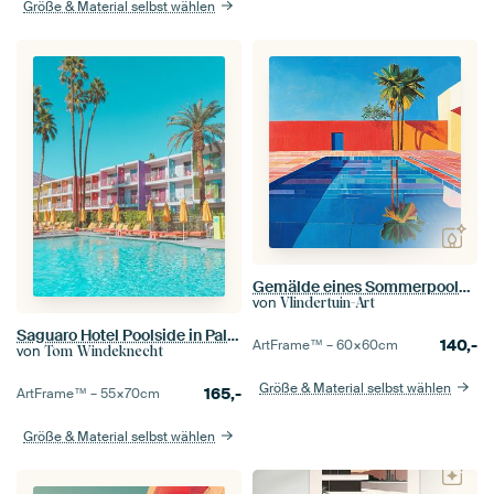
Größe & Material selbst wählen
Gemälde eines Sommerpools und bunte Architektur
von
Vlindertuin-Art
Saguaro Hotel Poolside in Palm Springs
140,-
ArtFrame™ –
60×60
cm
von
Tom Windeknecht
Größe & Material selbst wählen
165,-
ArtFrame™ –
55×70
cm
Größe & Material selbst wählen