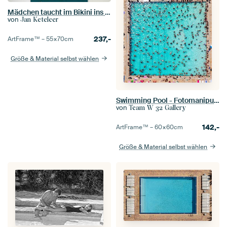
Mädchen taucht im Bikini ins Meer
von
Jan Keteleer
237,-
ArtFrame™ –
55×70
cm
Größe & Material selbst wählen
Swimming Pool - Fotomanipulation - Perspektive 01
von
Team W 32 Gallery
142,-
ArtFrame™ –
60×60
cm
Größe & Material selbst wählen