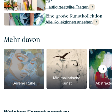
es?
Häufig gestellte Fragen
Eine große Kunstkollektion
Alle Kollektionen ansehen
Mehr davon
Minimalistische
Serene Ruhe
Kunst
Abstrakt