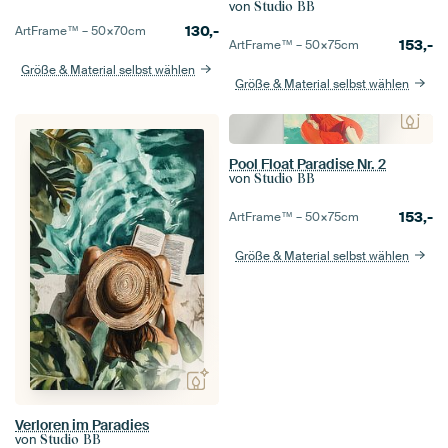
von
Studio BB
130,-
ArtFrame™ –
50×70
cm
153,-
ArtFrame™ –
50×75
cm
Größe & Material selbst wählen
Größe & Material selbst wählen
Pool Float Paradise Nr. 2
von
Studio BB
153,-
ArtFrame™ –
50×75
cm
Größe & Material selbst wählen
Verloren im Paradies
von
Studio BB