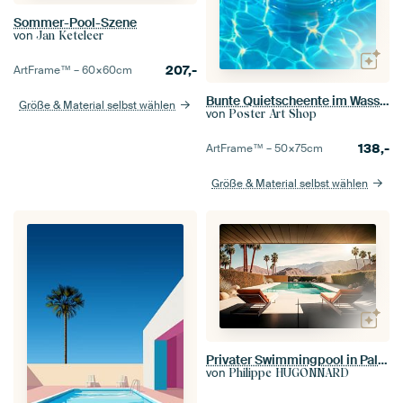
Sommer-Pool-Szene
von
Jan Keteleer
207,-
ArtFrame™ –
60×60
cm
Bunte Quietscheente im Wasser
Größe & Material selbst wählen
von
Poster Art Shop
138,-
ArtFrame™ –
50×75
cm
Größe & Material selbst wählen
Privater Swimmingpool in Palm Springs
von
Philippe HUGONNARD