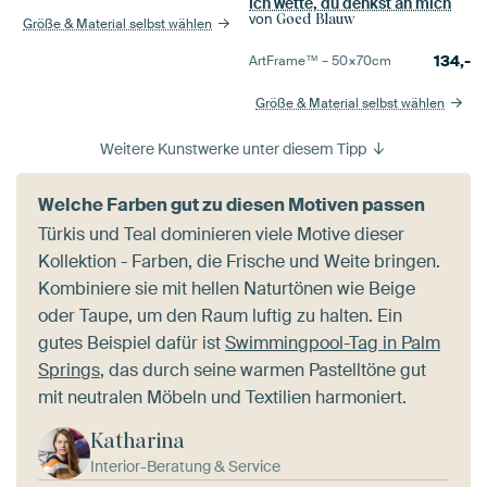
Ich wette, du denkst an mich
von
Goed Blauw
Größe & Material selbst wählen
134,-
ArtFrame™ –
50×70
cm
Größe & Material selbst wählen
Weitere Kunstwerke unter diesem Tipp
Welche Farben gut zu diesen Motiven passen
Türkis und Teal dominieren viele Motive dieser
Kollektion - Farben, die Frische und Weite bringen.
Kombiniere sie mit hellen Naturtönen wie Beige
oder Taupe, um den Raum luftig zu halten. Ein
gutes Beispiel dafür ist
Swimmingpool-Tag in Palm
Springs
, das durch seine warmen Pastelltöne gut
mit neutralen Möbeln und Textilien harmoniert.
Katharina
Interior-Beratung & Service