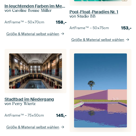
In leuchtenden Farben im Meer treibend
von
Caroline Bonne Müller
Pool-Float-Paradies Nr. 1
von
Studio BB
158,-
ArtFrame™ –
50×70
cm
153,-
ArtFrame™ –
50×75
cm
Größe & Material selbst wählen
Größe & Material selbst wählen
Stadtbad im Niedergang
von
Perry Wiertz
145,-
ArtFrame™ –
75×50
cm
Größe & Material selbst wählen