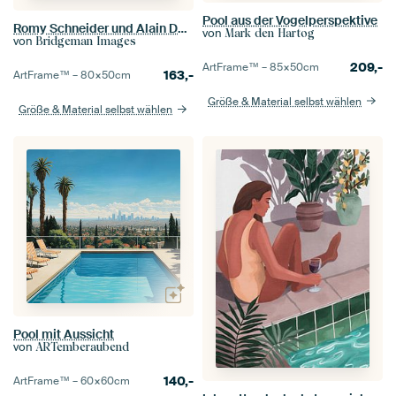
Pool aus der Vogelperspektive
Romy Schneider und Alain Delon am Set des Films
von
Mark den Hartog
von
Bridgeman Images
209,-
ArtFrame™ –
85×50
cm
163,-
ArtFrame™ –
80×50
cm
Größe & Material selbst wählen
Größe & Material selbst wählen
Pool mit Aussicht
von
ARTemberaubend
140,-
ArtFrame™ –
60×60
cm