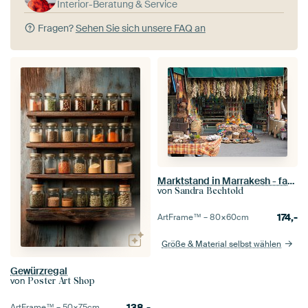
Interior-Beratung & Service
Fragen?
Sehen Sie sich unsere FAQ an
Marktstand in Marrakesh - farbenfrohes Wandbild Reise
von
Sandra Bechtold
174,-
ArtFrame™ –
80×60
cm
Größe & Material selbst wählen
Gewürzregal
von
Poster Art Shop
138,-
ArtFrame™ –
50×75
cm