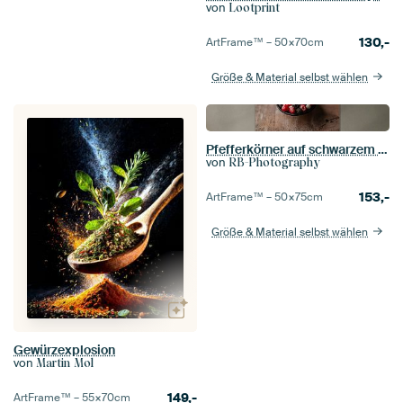
von
Lootprint
130,-
ArtFrame™ –
50×70
cm
Größe & Material selbst wählen
Pfefferkörner auf schwarzem Löffel und Walnussholz
von
RB-Photography
153,-
ArtFrame™ –
50×75
cm
Größe & Material selbst wählen
Gewürzexplosion
von
Martin Mol
149,-
ArtFrame™ –
55×70
cm