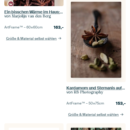
Ein bisschen Wärme im Haus: Quadratischer Sternanis
von
Marjolijn van den Berg
163,-
ArtFrame™ –
60×60
cm
Größe & Material selbst wählen
Kardamom und Sternanis auf schwarzem Löffel und Walnussholz
von
RB-Photography
153,-
ArtFrame™ –
50×75
cm
Größe & Material selbst wählen