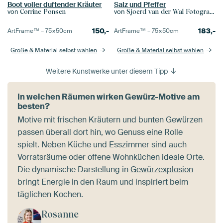
Boot voller duftender Kräuter
Salz und Pfeffer
von
von
Corrine Ponsen
Sjoerd van der Wal Fotografie
150,-
183,-
ArtFrame™ –
75×50
cm
ArtFrame™ –
75×50
cm
Größe & Material selbst wählen
Größe & Material selbst wählen
Weitere Kunstwerke unter diesem Tipp
In welchen Räumen wirken Gewürz-Motive am
besten?
Motive mit frischen Kräutern und bunten Gewürzen
passen überall dort hin, wo Genuss eine Rolle
spielt. Neben Küche und Esszimmer sind auch
Vorratsräume oder offene Wohnküchen ideale Orte.
Die dynamische Darstellung in
Gewürzexplosion
bringt Energie in den Raum und inspiriert beim
täglichen Kochen.
Rosanne