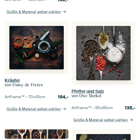
Größe & Material selbst wählen
Kräuter
von
Daisy de Fretes
Pfeffer und Salz
von
Uwe Merkel
154,-
ArtFrame™ –
70×55
cm
135,-
ArtFrame™ –
60×60
cm
Größe & Material selbst wählen
Größe & Material selbst wählen