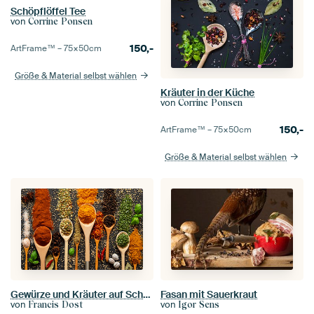
Schöpflöffel Tee
von
Corrine Ponsen
150,-
ArtFrame™ –
75×50
cm
Größe & Material selbst wählen
Kräuter in der Küche
von
Corrine Ponsen
150,-
ArtFrame™ –
75×50
cm
Größe & Material selbst wählen
Gewürze und Kräuter auf Schöpfkellen in einer bunten Palette.
Fasan mit Sauerkraut
von
von
Francis Dost
Igor Sens