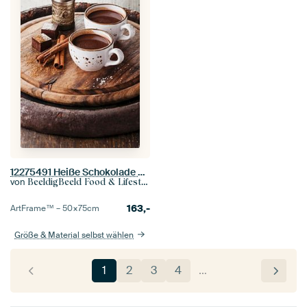
12275491 Heiße Schokolade bestreut mit weißer Schokolade und Gewürzen auf einem dunklen hölzernen Hi
von
BeeldigBeeld Food & Lifestyle
163,-
ArtFrame™ –
50×75
cm
Größe & Material selbst wählen
1
2
3
4
…