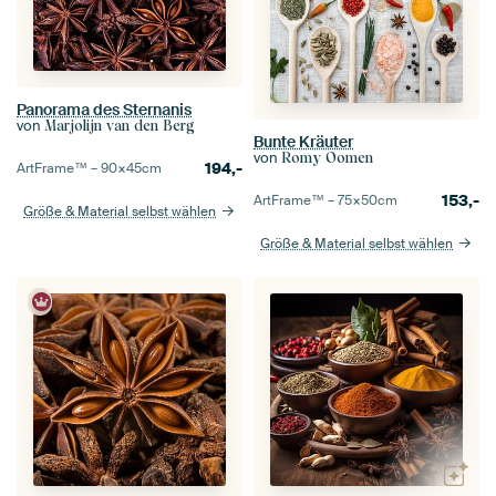
Panorama des Sternanis
von
Marjolijn van den Berg
Bunte Kräuter
von
Romy Oomen
194,-
ArtFrame™ –
90×45
cm
153,-
ArtFrame™ –
75×50
cm
Größe & Material selbst wählen
Größe & Material selbst wählen