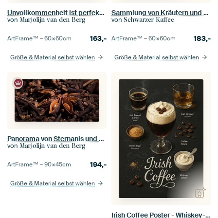
Unvollkommenheit ist perfekt im Quadrat: Sternanis zwischen anderen
Sammlung von Kräutern und Gewürzen
von
von
Marjolijn van den Berg
Schwarzer Kaffee
163,-
183,-
ArtFrame™ –
60×60
cm
ArtFrame™ –
60×60
cm
Größe & Material selbst wählen
Größe & Material selbst wählen
Panorama von Sternanis und Nelken
von
Marjolijn van den Berg
194,-
ArtFrame™ –
90×45
cm
Größe & Material selbst wählen
Irish Coffee Poster - Whiskey-Espresso-Creme-Cocktail