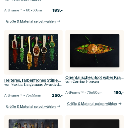
183,-
ArtFrame™ –
60×60
cm
Größe & Material selbst wählen
Orientalisches Boot voller Kräuter und Gewürze
Heiteres, farbenfrohes Stillleben mit Kreiden und Gewürzen.
von
Corrine Ponsen
von
Saskia Dingemans Awarded Photographer
150,-
ArtFrame™ –
75×50
cm
250,-
ArtFrame™ –
75×55
cm
Größe & Material selbst wählen
Größe & Material selbst wählen