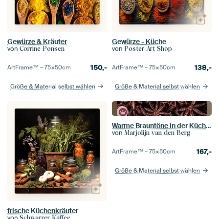
Gewürze & Kräuter
Gewürze - Küche
von
von
Corrine Ponsen
Poster Art Shop
150,-
138,-
ArtFrame™ –
75×50
cm
ArtFrame™ –
75×50
cm
Größe & Material selbst wählen
Größe & Material selbst wählen
Warme Brauntöne in der Küche: Sternanis
von
Marjolijn van den Berg
167,-
ArtFrame™ –
75×50
cm
Größe & Material selbst wählen
frische Küchenkräuter
von
Schwarzer Kaffee