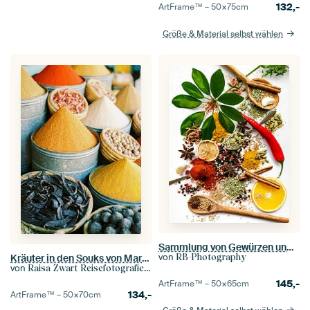
132,-
ArtFrame™ –
50×75
cm
Größe & Material selbst wählen
Sammlung von Gewürzen und Kräutern auf Olivenholzlöffeln | Flat Lay Photography
von
RB-Photography
Kräuter in den Souks von Marrakesch
von
Raisa Zwart Reisefotografiedrucke
145,-
ArtFrame™ –
50×65
cm
134,-
ArtFrame™ –
50×70
cm