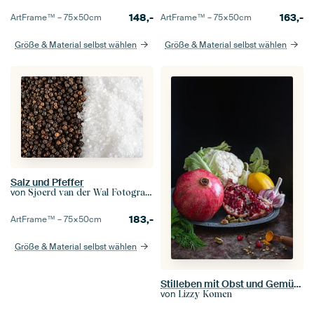
148,-
163,-
ArtFrame™ –
75×50
cm
ArtFrame™ –
75×50
cm
Größe & Material selbst wählen
Größe & Material selbst wählen
Salz und Pfeffer
von
Sjoerd van der Wal Fotografie
183,-
ArtFrame™ –
75×50
cm
Größe & Material selbst wählen
Stilleben mit Obst und Gemüse
von
Lizzy Komen