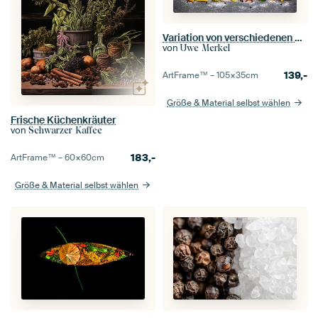
Variation von verschiedenen Pastasorten
von
Uwe Merkel
139,-
ArtFrame™ –
105×35
cm
Größe & Material selbst wählen
Frische Küchenkräuter
von
Schwarzer Kaffee
183,-
ArtFrame™ –
60×60
cm
Größe & Material selbst wählen