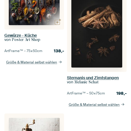
Gewürze - Küche
von
Poster Art Shop
138,-
ArtFrame™ –
75×50
cm
Größe & Material selbst wählen
Sternanis und Zimtstangen
von
Melanie Schat
198,-
ArtFrame™ –
50×75
cm
Größe & Material selbst wählen