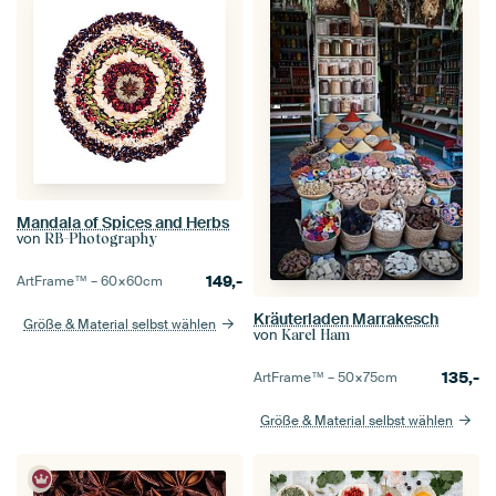
Mandala of Spices and Herbs
von
RB-Photography
149,-
ArtFrame™ –
60×60
cm
Kräuterladen Marrakesch
Größe & Material selbst wählen
von
Karel Ham
135,-
ArtFrame™ –
50×75
cm
Größe & Material selbst wählen