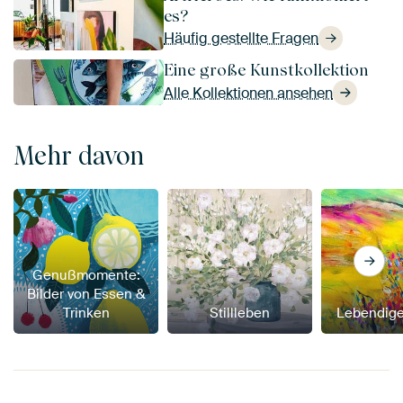
es?
Häufig gestellte Fragen
Eine große Kunstkollektion
Alle Kollektionen ansehen
Mehr davon
Genußmomente:
Bilder von Essen &
Trinken
Stillleben
Lebendige