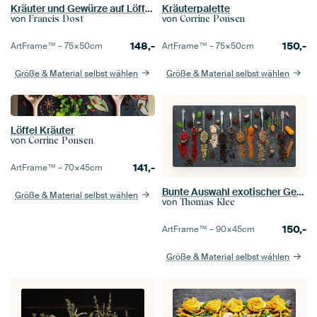
Kräuter und Gewürze auf Löffeln
Kräuterpalette
von
von
Francis Dost
Corrine Ponsen
148,-
150,-
ArtFrame™ –
75×50
cm
ArtFrame™ –
75×50
cm
Größe & Material selbst wählen
Größe & Material selbst wählen
Löffel Kräuter
von
Corrine Ponsen
141,-
ArtFrame™ –
70×45
cm
Bunte Auswahl exotischer Gewürze auf einer Schieferplatte III
Größe & Material selbst wählen
von
Thomas Klee
150,-
ArtFrame™ –
90×45
cm
Größe & Material selbst wählen