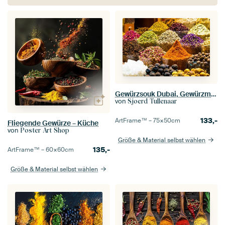
Gewürzsouk Dubai, Gewürzmarkt Dubai, farbenfrohe Gewürze
von
Sjoerd Tullenaar
133,-
ArtFrame™ –
75×50
cm
Fliegende Gewürze – Küche
von
Poster Art Shop
Größe & Material selbst wählen
135,-
ArtFrame™ –
60×60
cm
Größe & Material selbst wählen