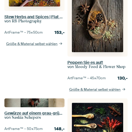
Stew Herbs and Spices | Flat Lay Photography
von
RB-Photography
153,-
ArtFrame™ –
75×50
cm
Größe & Material selbst wählen
Peppen Sie es auf!
von
Moody Food & Flower Shop
130,-
ArtFrame™ –
45×70
cm
Größe & Material selbst wählen
Gewürze auf einem grau-grünen Küchentisch
von
Saskia Schepers
148,-
ArtFrame™ –
50×75
cm