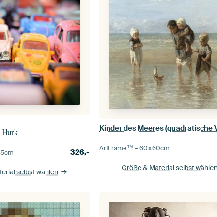
n Hurk
ArtFrame™ –
60×60
cm
326,-
05
cm
Größe & Material selbst wähle
erial selbst wählen