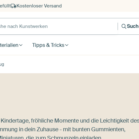
füllt
Kostenloser Versand
e nach Kunstwerken
Such
erialien
Tipps & Tricks
ug
Kindertage, fröhliche Momente und die Leichtigkeit de
timmung in dein Zuhause - mit bunten Gummienten,
iniaturen, die zum Schmunzeln einladen.