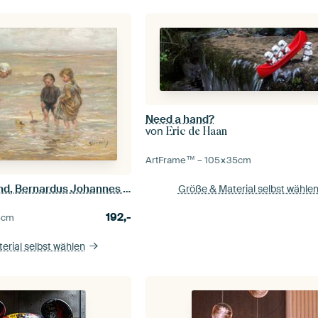
Need a hand?
von
Eric de Haan
ArtFrame™ –
105×35
cm
Spielzeit am Strand, Bernardus Johannes Blommers
Größe & Material selbst wähle
192,-
5
cm
erial selbst wählen