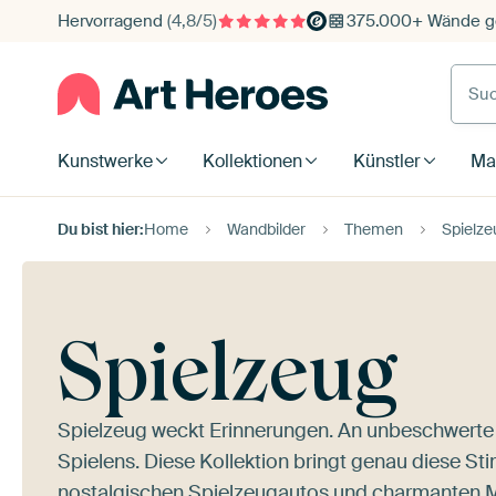
Hervorragend
(4,8/5)
375.000+ Wände ge
Such
Kunstwerke
Kollektionen
Künstler
Mat
Du bist hier:
Home
Wandbilder
Themen
Spielze
Spielzeug
Spielzeug weckt Erinnerungen. An unbeschwerte 
Spielens. Diese Kollektion bringt genau diese S
nostalgischen Spielzeugautos und charmanten M