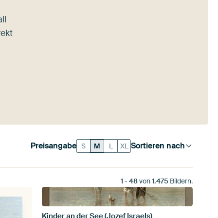
ll
rekt
Preisangabe
Sortieren nach
S
M
L
XL
1
-
48
von
1.475
Bildern.
Kinder an der See (Jozef Israels)