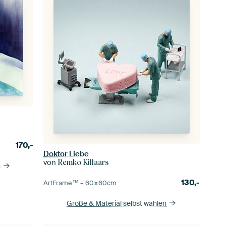
170,-
Doktor Liebe
von
Remko Killaars
n
130,-
ArtFrame™ –
60×60
cm
Größe & Material selbst wählen