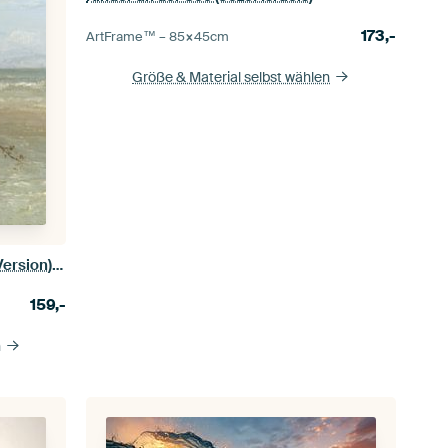
173,-
ArtFrame™ –
85×45
cm
Größe & Material selbst wählen
Kinder des Meeres (quadratische Version), Jozef Israëls
159,-
n