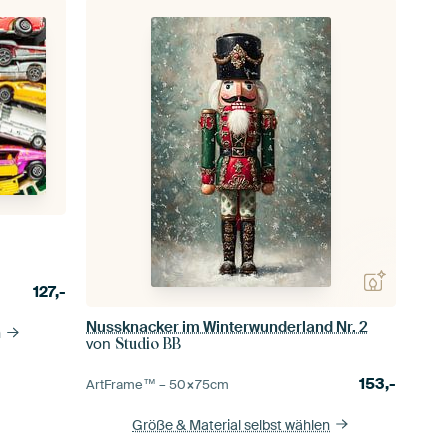
127,-
Nussknacker im Winterwunderland Nr. 2
n
von
Studio BB
153,-
ArtFrame™ –
50×75
cm
Größe & Material selbst wählen