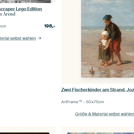
scraper Lego Edition
n Arend
198,-
0
cm
erial selbst wählen
Zwei Fischerkinder am Strand, Joz
ArtFrame™ –
50×75
cm
Größe & Material selbst wähle