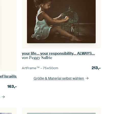
your life... your responsibility... ALWAYS...
von
Peggy Saffrie
213,-
ArtFrame™ –
75×50
cm
ef Israëls
Größe & Material selbst wählen
163,-
n