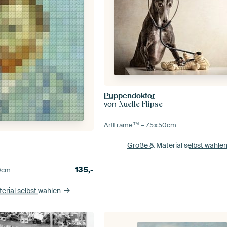
Puppendoktor
von
Nuelle Flipse
ArtFrame™ –
75×50
cm
Größe & Material selbst wähle
135,-
0
cm
erial selbst wählen