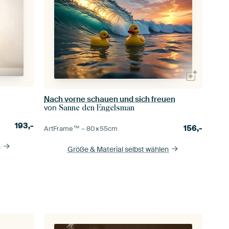
Nach vorne schauen und sich freuen
von
Sanne den Engelsman
193,-
156,-
ArtFrame™ –
80×55
cm
n
Größe & Material selbst wählen