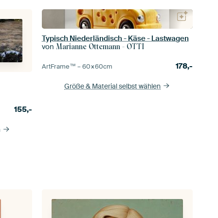
Typisch Niederländisch - Käse - Lastwagen
von
Marianne Ottemann - OTTI
178,-
ArtFrame™ –
60×60
cm
Größe & Material selbst wählen
155,-
n