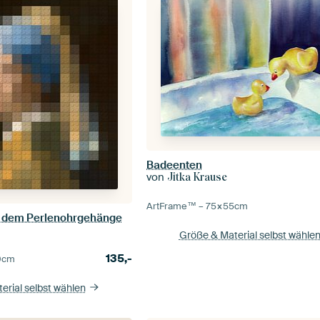
Badeenten
von
Jitka Krause
ArtFrame™ –
75×55
cm
 dem Perlenohrgehänge
Größe & Material selbst wähle
135,-
0
cm
erial selbst wählen