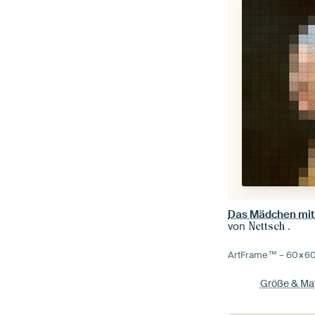
Das Mädchen mit
von
Nettsch .
ArtFrame™ –
60×6
Größe & Mat