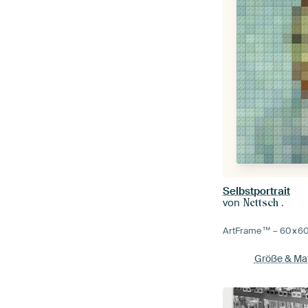
Selbstportrait
von
Nettsch .
ArtFrame™ –
60×6
Größe & Mat