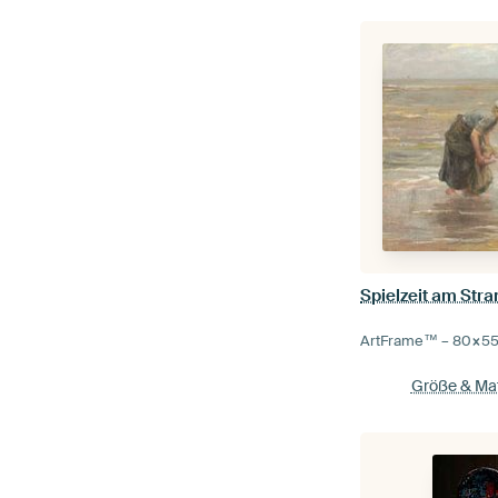
ArtFrame™ –
80×5
Größe & Mat