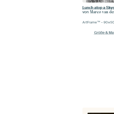
Lunch atop a Sky
von
Marco van de
ArtFrame™ –
90×5
Größe & Mat