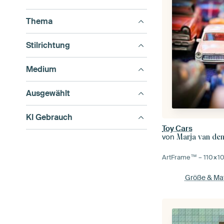
Thema
Stilrichtung
Medium
Ausgewählt
KI Gebrauch
Toy Cars
von
Marja van de
ArtFrame™ –
110×1
Größe & Mat