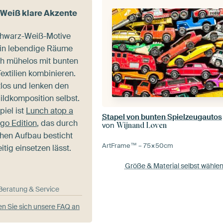
Weiß klare Akzente
chwarz-Weiß-Motive
 in lebendige Räume
ch mühelos mit bunten
extilien kombinieren.
tlos und lenken den
Bildkomposition selbst.
piel ist
Lunch atop a
Stapel von bunten Spielzeugautos
go Edition
, das durch
von
Wijnand Loven
chen Aufbau besticht
ArtFrame™ –
75×50
cm
itig einsetzen lässt.
Größe & Material selbst wähle
-Beratung & Service
n Sie sich unsere FAQ an