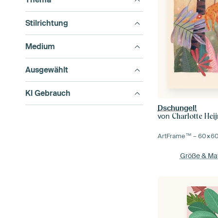
Stilrichtung
Medium
Ausgewählt
KI Gebrauch
Dschungel!
von
Charlotte Hei
ArtFrame™ –
60×6
Größe & Mat