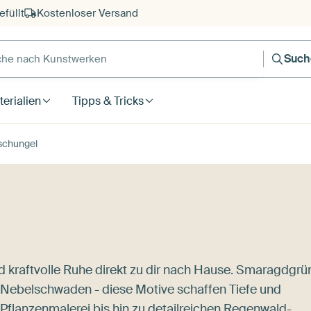
füllt
Kostenloser Versand
e nach Kunstwerken
Such
erialien
Tipps & Tricks
schungel
d kraftvolle Ruhe direkt zu dir nach Hause. Smaragdgrü
e Nebelschwaden - diese Motive schaffen Tiefe und
Pflanzenmalerei
bis hin zu detailreichen Regenwald-