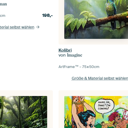
sman
198,-
0
cm
erial selbst wählen
Kolibri
von
Imagine
ArtFrame™ –
75×50
cm
Größe & Material selbst wähle