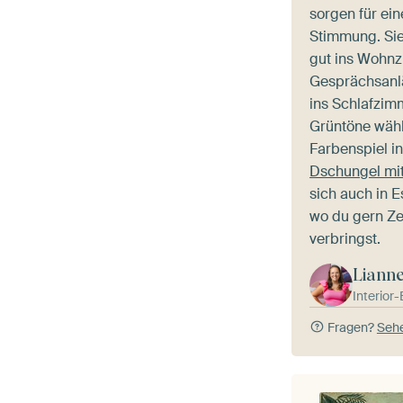
sorgen für ei
Stimmung. Si
gut ins Wohnz
Gesprächsanlä
ins Schlafzim
Grüntöne wähl
Farbenspiel i
Dschungel mi
sich auch in E
wo du gern Ze
verbringst.
Liann
Interior
Fragen?
Sehe