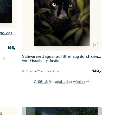
Sonnenaufgang über dem Dschungel der verlorenen Stadt in Kolumbien
146,-
Schwarzer Jaguar auf Streifzug durch den Regenwald | Wildlife Fotografie
n
von
Visuals by Justin
149,-
ArtFrame™ –
55×70
cm
Größe & Material selbst wählen