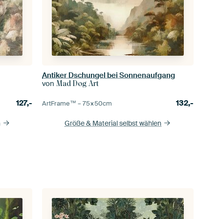
Antiker Dschungel bei Sonnenaufgang
von
Mad Dog Art
127,-
132,-
ArtFrame™ –
75×50
cm
n
Größe & Material selbst wählen