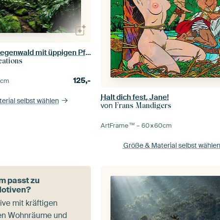
Verwunschener Regenwald mit üppigen Pflanzen
eations
125,-
0
cm
Halt dich fest, Jane!
erial selbst wählen
von
Frans Mandigers
ArtFrame™ –
60×60
cm
Größe & Material selbst wähle
m passt zu
Motiven?
ve mit kräftigen
en Wohnräume und