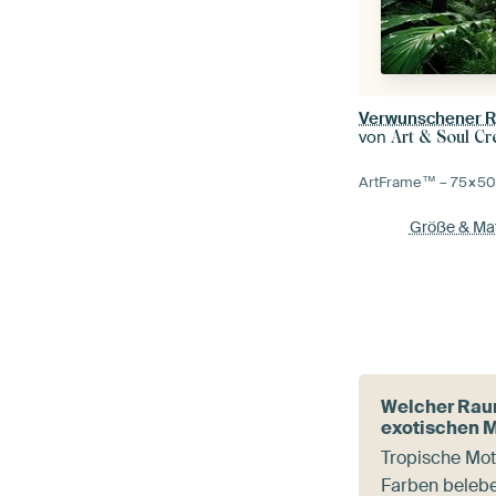
von
Art & Soul Cr
ArtFrame™ –
75×5
Größe & Mat
Welcher Rau
exotischen 
Tropische Moti
Farben beleb