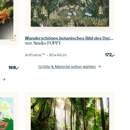
Wunderschönes botanisches Bild des Dschungels mit Farnen und Blumen
von
Studio POPPY
172,-
ArtFrame™ –
90×45
cm
Größe & Material selbst wählen
168,-
n