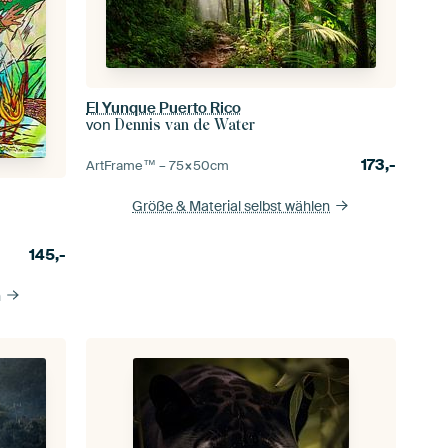
El Yunque Puerto Rico
von
Dennis van de Water
173,-
ArtFrame™ –
75×50
cm
Größe & Material selbst wählen
145,-
n