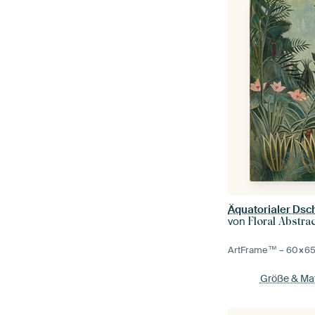
Äquatorialer Dsc
von
Floral Abstra
ArtFrame™ –
60×6
Größe & Mat