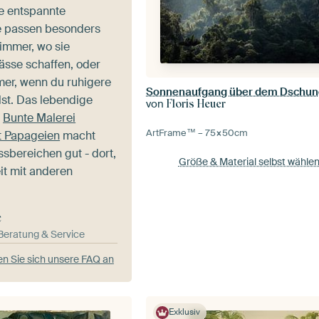
ne entspannte
e passen besonders
immer, wo sie
sse schaffen, oder
mer, wenn du ruhigere
st. Das lebendige
von
Floris Heuer
n
Bunte Malerei
ArtFrame™ –
75×50
cm
t Papageien
macht
ssbereichen gut - dort,
Größe & Material selbst wähle
it mit anderen
e
-Beratung & Service
n Sie sich unsere FAQ an
Exklusiv