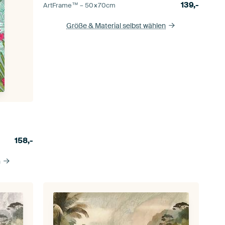
139,-
ArtFrame™ –
50×70
cm
Größe & Material selbst wählen
158,-
n