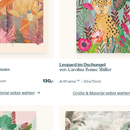
Leopard im Dschungel
von
jmans
Caroline Bonne Müller
130,-
0
cm
ArtFrame™ –
50×70
cm
erial selbst wählen
Größe & Material selbst wähle