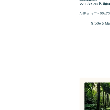
von
Jesper Krijg
ArtFrame™ –
55×7
Größe & Mat