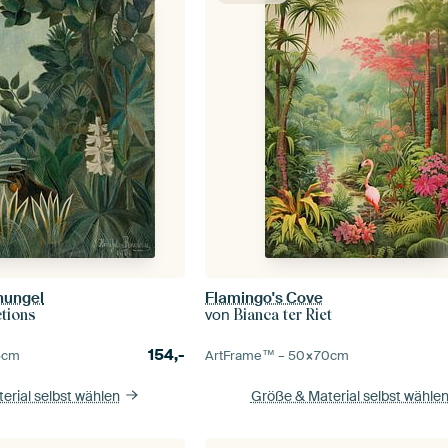
hungel
Flamingo's Cove
von
ctions
Bianca ter Riet
154,-
5
cm
ArtFrame™ –
50×70
cm
erial selbst wählen
Größe & Material selbst wähle