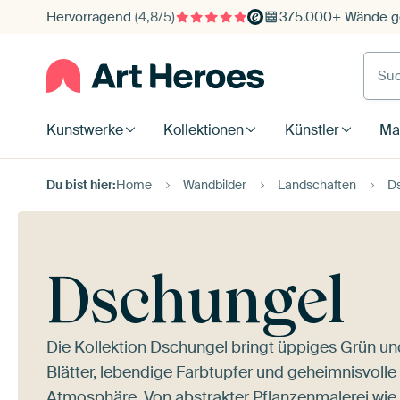
Hervorragend
(4,8/5)
375.000+ Wände ge
Such
Kunstwerke
Kollektionen
Künstler
Mat
Du bist hier:
Home
Wandbilder
Landschaften
D
Dschungel
Die Kollektion Dschungel bringt üppiges Grün un
Blätter, lebendige Farbtupfer und geheimnisvoll
Atmosphäre. Von abstrakter Pflanzenmalerei wie