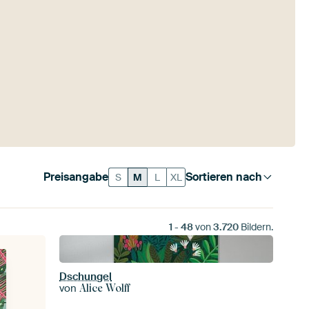
Preisangabe
Sortieren nach
S
M
L
XL
1
-
48
von
3.720
Bildern.
Dschungel
von
Alice Wolff