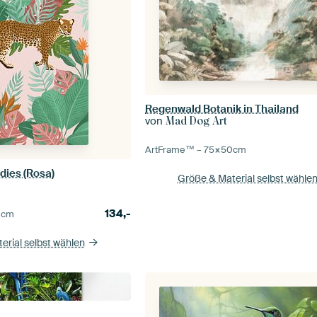
Regenwald Botanik in Thailand
von
Mad Dog Art
ArtFrame™ –
75×50
cm
dies (Rosa)
Größe & Material selbst wähle
134,-
0
cm
erial selbst wählen