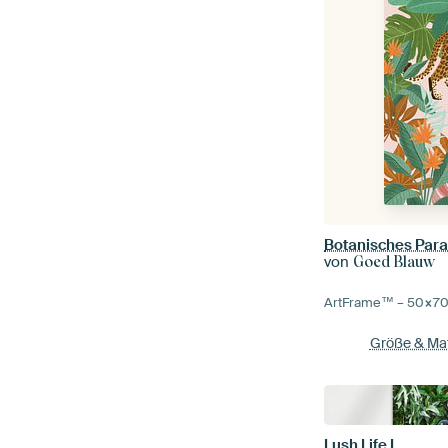
Botanisches Para
von
Goed Blauw
ArtFrame™ –
50×7
Größe & Mat
Lush Life I