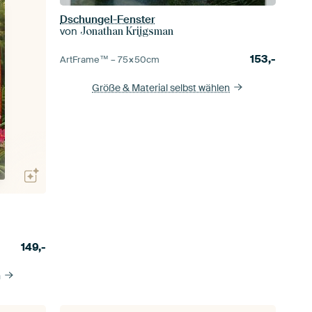
Dschungel-Fenster
von
Jonathan Krijgsman
153,-
ArtFrame™ –
75×50
cm
Größe & Material selbst wählen
149,-
n