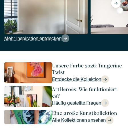
View
Mehr Inspiration entdecken
Unsere Farbe 2026: Tangerine
Twist
Entdecke die Kollektion
ArtHeroes: Wie funktioniert
es?
Häufig gestellte Fragen
Eine große Kunstkollektion
Alle Kollektionen ansehen