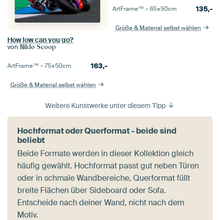
135,-
ArtFrame™ –
65×50
cm
Größe & Material selbst wählen
How low can you go?
von
Nildo Scoop
163,-
ArtFrame™ –
75×50
cm
Größe & Material selbst wählen
Weitere Kunstwerke unter diesem Tipp
Hochformat oder Querformat - beide sind
beliebt
Beide Formate werden in dieser Kollektion gleich
häufig gewählt. Hochformat passt gut neben Türen
oder in schmale Wandbereiche, Querformat füllt
breite Flächen über Sideboard oder Sofa.
Entscheide nach deiner Wand, nicht nach dem
Motiv.