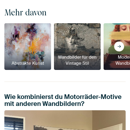
Mehr davon
Wandbilder für den
Mode
Abstrakte Kunst
Vintage Stil
Wandbi
Wie kombinierst du Motorräder-Motive
mit anderen Wandbildern?