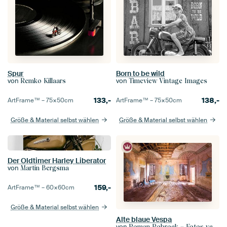
Spur
Born to be wild
von
von
Remko Killaars
Timeview Vintage Images
133,-
138,-
ArtFrame™ –
75×50
cm
ArtFrame™ –
75×50
cm
Größe & Material selbst wählen
Größe & Material selbst wählen
Der Oldtimer Harley Liberator
von
Martin Bergsma
159,-
ArtFrame™ –
60×60
cm
Größe & Material selbst wählen
Alte blaue Vespa
von
Roman Robroek – Fotos verlassener Gebäude