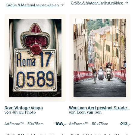
Größe & Material selbst wählen
Größe & Material selbst wählen
Rom Vintage Vespa
Wout van Aert gewinnt Strade Bianche
von
von
Juvani Photo
Leon van Bon
188,-
213,-
ArtFrame™ –
50×75
cm
ArtFrame™ –
50×75
cm