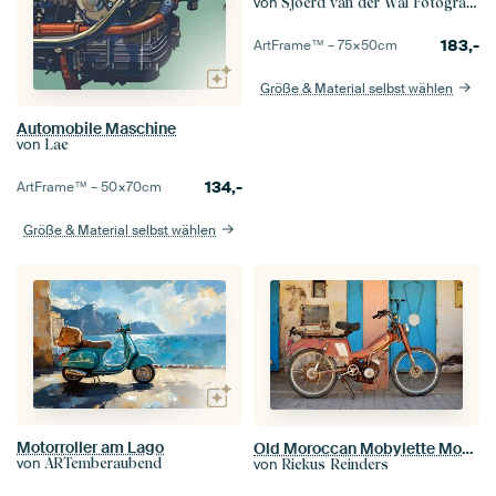
von
Sjoerd van der Wal Fotografie
183,-
ArtFrame™ –
75×50
cm
Größe & Material selbst wählen
Automobile Maschine
von
Lae
134,-
ArtFrame™ –
50×70
cm
Größe & Material selbst wählen
Motorroller am Lago
Old Moroccan Mobylette Moped
von
ARTemberaubend
von
Riekus Reinders