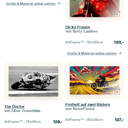
Größe & Material selbst wählen
Dicke Frauen
von
Hetty Lamboo
130,-
ArtFrame™ –
60×60
cm
Größe & Material selbst wählen
Freiheit auf zwei Rädern
The Doctor
von
MotorPoster
von
Libor Oosterhuis
127,-
ArtFrame™ –
80×45
cm
129,-
ArtFrame™ –
75×45
cm