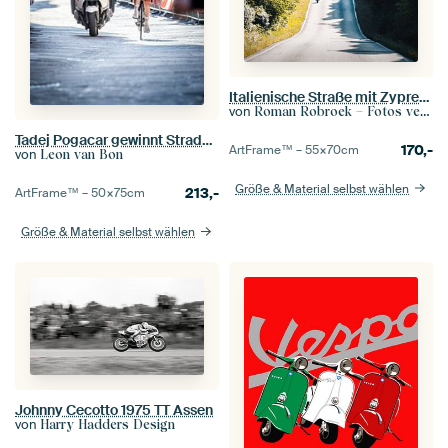
Italienische Straße mit Zypressen und Vespa.
von
Roman Robroek – Fotos verlassener Gebäude
Tadej Pogacar gewinnt Strade Bianche
170,-
ArtFrame™ –
55×70
cm
von
Leon van Bon
Größe & Material selbst wählen
213,-
ArtFrame™ –
50×75
cm
Größe & Material selbst wählen
Johnny Cecotto 1975 TT Assen
von
Harry Hadders Design