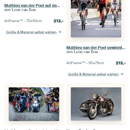
Mathieu van der Poel auf dem Weg zum Titel
von
Leon van Bon
213,-
ArtFrame™ –
75×50
cm
Größe & Material selbst wählen
Mathieu van der Poel gewinnt Mailand - Sanremo
von
Leon van Bon
213,-
ArtFrame™ –
50×75
cm
Größe & Material selbst wählen