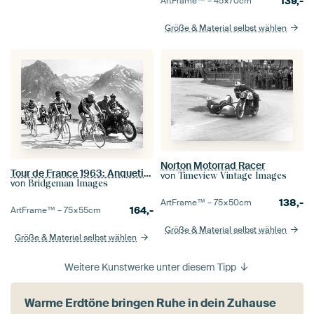
139,-
ArtFrame™ –
45×70
cm
Größe & Material selbst wählen
Norton Motorrad Racer
Tour de France 1963: Anquetil, Bahamontes und Poulidor
von
Timeview Vintage Images
von
Bridgeman Images
138,-
ArtFrame™ –
75×50
cm
164,-
ArtFrame™ –
75×55
cm
Größe & Material selbst wählen
Größe & Material selbst wählen
Weitere Kunstwerke unter diesem Tipp
Warme Erdtöne bringen Ruhe in dein Zuhause