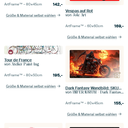
142,-
ArtFrame™ –
80×45
cm
Vespas auf Rot
von
Jole Art
Größe & Material selbst wählen
169,-
ArtFrame™ –
60×60
cm
Größe & Material selbst wählen
Tour de France
von
Atelier Paint-Ing
195,-
ArtFrame™ –
80×50
cm
Größe & Material selbst wählen
Dark Fantasy Wandbild: SKULLRIDER - Der Sensenmann auf seiner Höllenmaschine | Kunst & Fine Art Prints
von
INFERAURUM - Dark Fantasy Wall Art
155,-
ArtFrame™ –
80×45
cm
Größe & Material selbst wählen