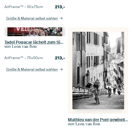
213,-
ArtFrame™ –
50×75
cm
Größe & Material selbst wählen
Tadej Pogacar lächelt zum Sieg
von
Leon van Bon
213,-
ArtFrame™ –
75×50
cm
Größe & Material selbst wählen
Mathieu van der Poel gewinnt die Strade Bianche (S/W)
von
Leon van Bon