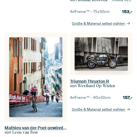
153,-
ArtFrame™ –
75×50
cm
Größe & Material selbst wählen
Triumph Thruxton R
von
Westland Op Wielen
157,-
ArtFrame™ –
80×50
cm
Größe & Material selbst wählen
Mathieu van der Poel gewinnt in Siena
von
Leon van Bon