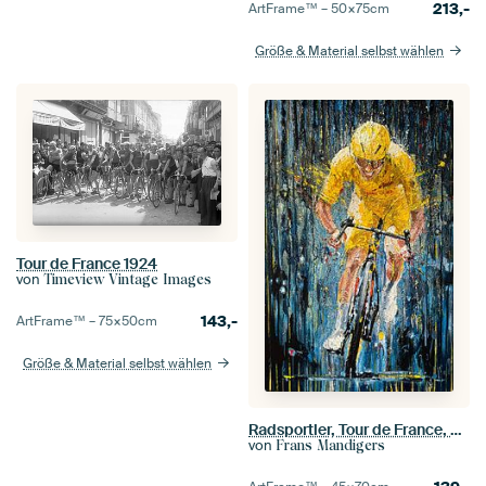
213,-
ArtFrame™ –
50×75
cm
Größe & Material selbst wählen
Tour de France 1924
von
Timeview Vintage Images
143,-
ArtFrame™ –
75×50
cm
Größe & Material selbst wählen
Radsportler, Tour de France, Ausreißer, Gelbes Trikot, Tour de France
von
Frans Mandigers