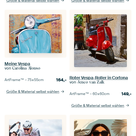
Größe & Material selbst wählen
Größe & Material selbst wählen
Meine Vespa
von
Carolina Alonso
Roter Vespa-Roller in Cortona
164,-
ArtFrame™ –
75×55
cm
von
Jenco van Zalk
Größe & Material selbst wählen
149,-
ArtFrame™ –
60×60
cm
Größe & Material selbst wählen