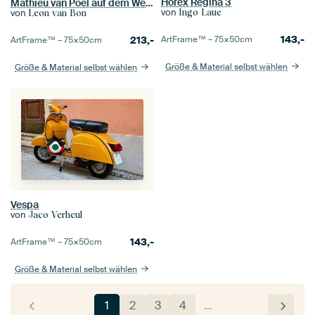
Horex Regina 3
Mathieu van Poel auf dem Weg zum Sieg bei der Flandern-Rundfahrt
von
von
Ingo Laue
Leon van Bon
143,-
213,-
ArtFrame™ –
75×50
cm
ArtFrame™ –
75×50
cm
Größe & Material selbst wählen
Größe & Material selbst wählen
Vespa
von
Jaco Verheul
143,-
ArtFrame™ –
75×50
cm
Größe & Material selbst wählen
1
2
3
4
…