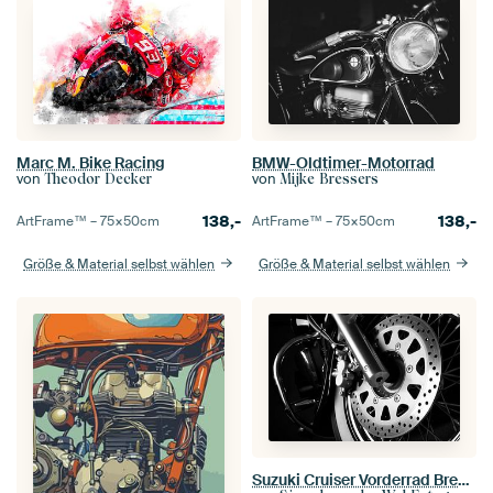
Marc M. Bike Racing
BMW-Oldtimer-Motorrad
von
von
Theodor Decker
Mijke Bressers
138,-
138,-
ArtFrame™ –
75×50
cm
ArtFrame™ –
75×50
cm
Größe & Material selbst wählen
Größe & Material selbst wählen
Suzuki Cruiser Vorderrad Bremsscheibe