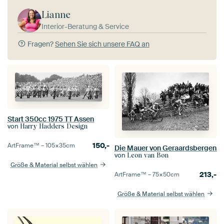
Lianne
Interior-Beratung & Service
Fragen?
Sehen Sie sich unsere FAQ an
Start 350cc 1975 TT Assen
von
Harry Hadders Design
150,-
ArtFrame™ –
105×35
cm
Die Mauer von Geraardsbergen
von
Leon van Bon
Größe & Material selbst wählen
213,-
ArtFrame™ –
75×50
cm
Größe & Material selbst wählen