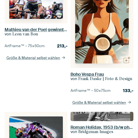
Mathieu van der Poel gewinnt Paris Roubaix
von
Leon van Bon
213,-
ArtFrame™ –
75×50
cm
Größe & Material selbst wählen
Boho Vespa Frau
von
Frank Daske | Foto & Design
133,-
ArtFrame™ –
50×75
cm
Größe & Material selbst wählen
Roman Holiday, 1953 (b/w photo)
von
Bridgeman Images