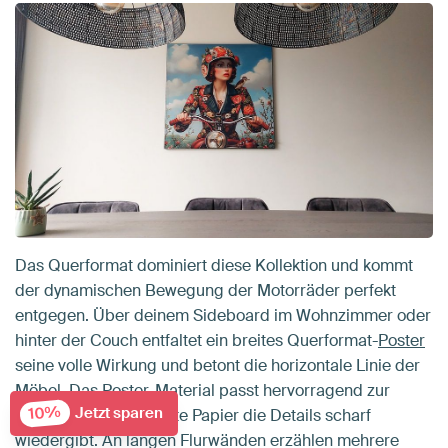
Das Querformat dominiert diese Kollektion und kommt
der dynamischen Bewegung der Motorräder perfekt
entgegen. Über deinem Sideboard im Wohnzimmer oder
hinter der Couch entfaltet ein breites Querformat-
Poster
seine volle Wirkung und betont die horizontale Linie der
Möbel. Das Poster-Material passt hervorragend zur
10%
Jetzt sparen
Fotografie, da das satte Papier die Details scharf
wiedergibt. An langen Flurwänden erzählen mehrere