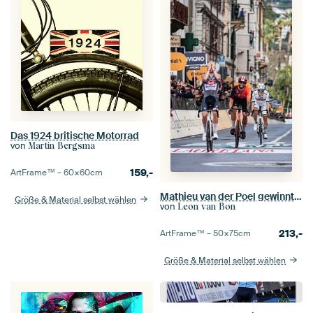
Das 1924 britische Motorrad
von
Martin Bergsma
159,-
ArtFrame™ –
60×60
cm
Mathieu van der Poel gewinnt Mailand - Sanremo
Größe & Material selbst wählen
von
Leon van Bon
213,-
ArtFrame™ –
50×75
cm
Größe & Material selbst wählen