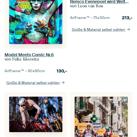
Remco Evenepoel wird Weltmeister
von
Leon van Bon
213,-
ArtFrame™ –
75×50
cm
Größe & Material selbst wählen
Model Meets Comic Nr.6
von
Feike Kloostra
130,-
ArtFrame™ –
60×60
cm
Größe & Material selbst wählen