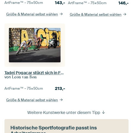
143,-
ArtFrame™ –
75×50
cm
146,-
ArtFrame™ –
75×50
cm
Größe & Material selbst wählen
Größe & Material selbst wählen
Tadej Pogacar stürzt sich in Führung liegend in die Abfahrt der Cipressa
von
Leon van Bon
213,-
ArtFrame™ –
75×50
cm
Größe & Material selbst wählen
Weitere Kunstwerke unter diesem Tipp
Historische Sportfotografie passt ins