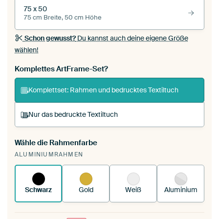
75 x 50
75 cm Breite, 50 cm Höhe
Schon gewusst?
Du kannst auch deine eigene Größe
wählen!
Komplettes ArtFrame-Set?
Komplettset: Rahmen und bedrucktes Textiltuch
Nur das bedruckte Textiltuch
Wähle die Rahmenfarbe
Du spannst einen wechselbaren Textiltuch in
ALUMINIUMRAHMEN
deinen vorhandenen ArtFrame™.
So
funktioniert es.
Schwarz
Gold
Weiß
Aluminium