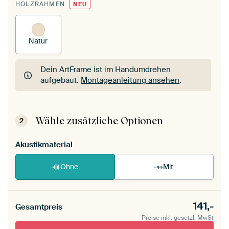
HOLZRAHMEN
NEU
Natur
Dein ArtFrame ist im Handumdrehen
aufgebaut.
Montageanleitung ansehen
.
Dein ArtFrame ist im Handumdrehen
aufgebaut.
Montageanleitung ansehen
.
Wähle zusätzliche Optionen
2
Akustikmaterial
Ohne
Mit
141,-
Gesamtpreis
Preise inkl. gesetzl. MwSt