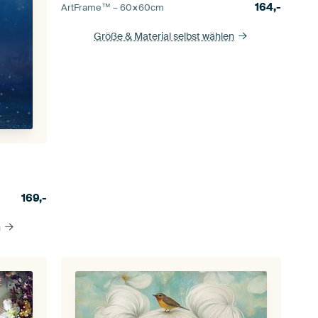
164,-
ArtFrame™ –
60×60
cm
Größe & Material selbst wählen
169,-
n