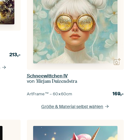
213,-
n
Schneewittchen IV
von
Mirjam Duizendstra
169,-
ArtFrame™ –
60×60
cm
Größe & Material selbst wählen