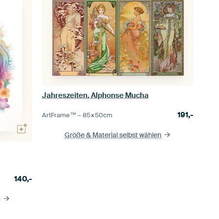
Jahreszeiten, Alphonse Mucha
191,-
ArtFrame™ –
85×50
cm
Größe & Material selbst wählen
140,-
n