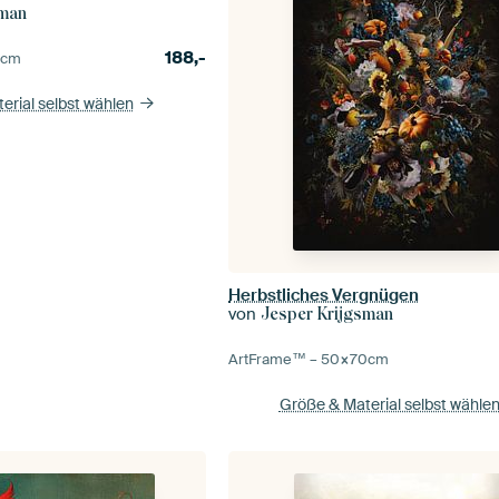
sman
188,-
0
cm
erial selbst wählen
Herbstliches Vergnügen
von
Jesper Krijgsman
ArtFrame™ –
50×70
cm
Größe & Material selbst wähle