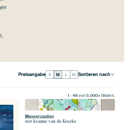
yer
t.
Preisangabe
Sortieren nach
S
M
L
XL
1
-
48
von
5.000+
Bildern.
Wasserzauber
von
keanne van de Kreeke