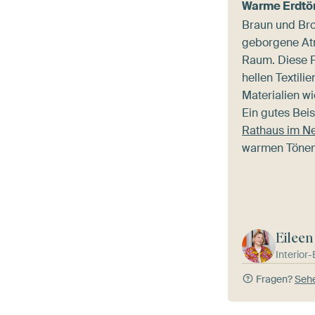
Warme Erdtö
Braun und Bro
geborgene At
Raum. Diese F
hellen Textili
Materialien wi
Ein gutes Beis
Rathaus im N
warmen Tönen 
Eileen
Interior
Fragen?
Sehe