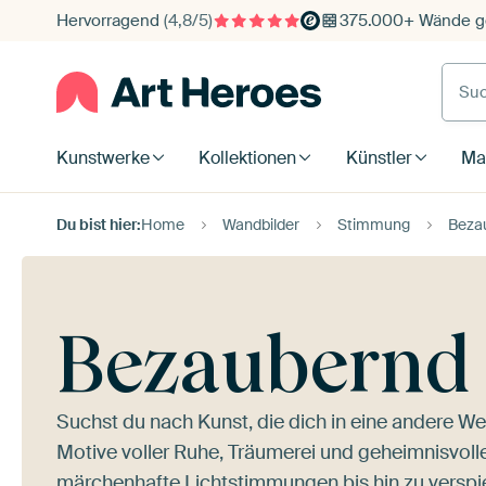
Hervorragend
(4,8/5)
375.000+ Wände ge
Such
Kunstwerke
Kollektionen
Künstler
Mat
Du bist hier:
Home
Wandbilder
Stimmung
Beza
Bezaubernd
Suchst du nach Kunst, die dich in eine andere We
Motive voller Ruhe, Träumerei und geheimnisvo
märchenhafte Lichtstimmungen bis hin zu verspie