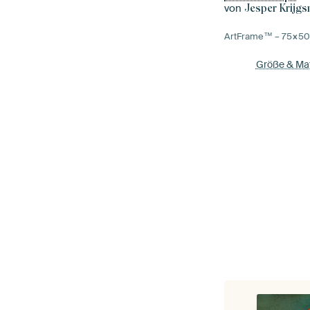
von
Jesper Krijg
ArtFrame™ –
75×5
Größe & Mat