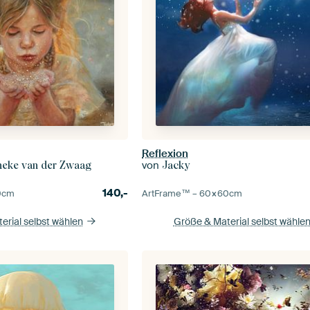
Reflexion
von
Ineke van der Zwaag
Jacky
140,-
0
cm
ArtFrame™ –
60×60
cm
erial selbst wählen
Größe & Material selbst wähle