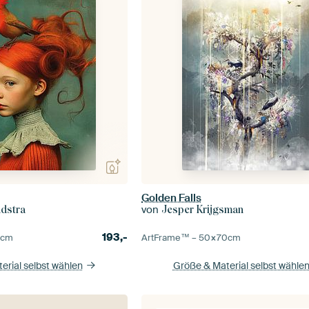
Golden Falls
von
ndstra
Jesper Krijgsman
193,-
0
cm
ArtFrame™ –
50×70
cm
erial selbst wählen
Größe & Material selbst wähle