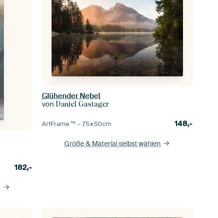
Glühender Nebel
von
Daniel Gastager
148,-
ArtFrame™ –
75×50
cm
Größe & Material selbst wählen
182,-
n