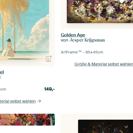
Golden Age
von
Jesper Krijgsman
ArtFrame™ –
85×45
cm
Größe & Material selbst wähle
el
t
149,-
0
cm
erial selbst wählen