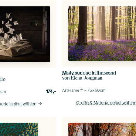
Misty sunrise in the wood
von
Elena Jongman
dio
ArtFrame™ –
75×50
cm
174,-
5
cm
Größe & Material selbst wähle
erial selbst wählen