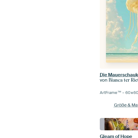
Die Mauerschauk
von
Bianca ter Rie
ArtFrame™ –
60×6
Größe & Mat
Gleam of Hope