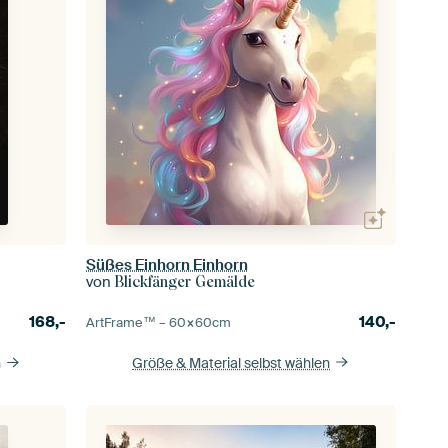
Süßes Einhorn Einhorn
von
Blickfänger Gemälde
140,-
168,-
ArtFrame™ –
60×60
cm
Größe & Material selbst wählen
n