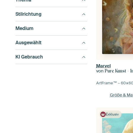
Stilrichtung
Medium
Ausgewählt
KI Gebrauch
Marvel
von
Pure Kunst - 
ArtFrame™ –
60×6
Größe & Mat
Exklusiv