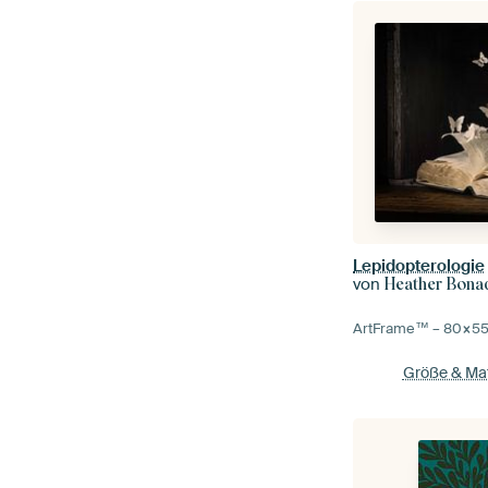
Lepidopterologie
von
Heather Bona
ArtFrame™ –
80×5
Größe & Mat