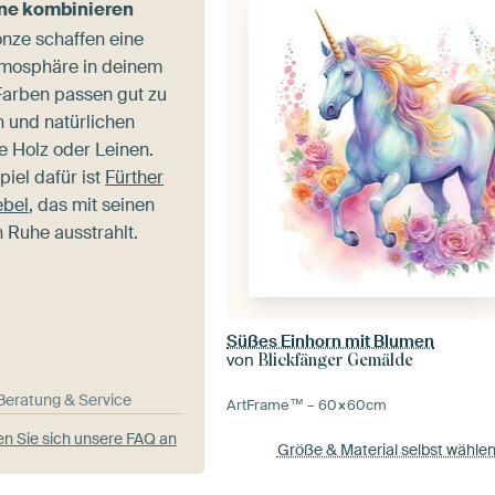
ne kombinieren
nze schaffen eine
mosphäre in deinem
arben passen gut zu
en und natürlichen
e Holz oder Leinen.
piel dafür ist
Fürther
ebel
, das mit seinen
Ruhe ausstrahlt.
Süßes Einhorn mit Blumen
von
Blickfänger Gemälde
-Beratung & Service
ArtFrame™ –
60×60
cm
n Sie sich unsere FAQ an
Größe & Material selbst wähle