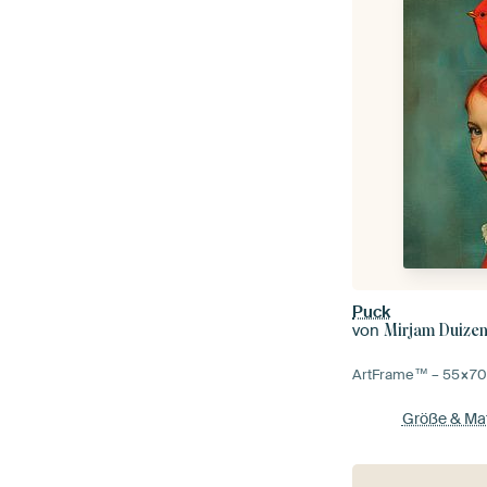
Puck
von
Mirjam Duize
ArtFrame™ –
55×7
Größe & Mat