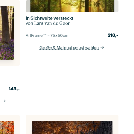
In Sichtweite versteckt
von
Lars van de Goor
218,-
ArtFrame™ –
75×50
cm
Größe & Material selbst wählen
143,-
n