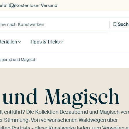
füllt
Kostenloser Versand
e nach Kunstwerken
Such
erialien
Tipps & Tricks
ubernd und Magisch
 und Magisch
lt entführt? Die Kollektion Bezaubernd und Magisch ver
ller Stimmung. Von verwunschenen Waldwegen über
lten Porträts - diese Kunstwerke laden zum Verweilen e