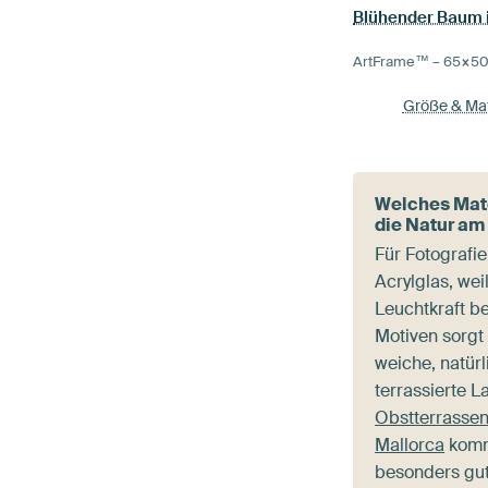
ArtFrame™ –
65×5
Größe & Mat
Welches Mate
die Natur am
Für Fotografie
Acrylglas, wei
Leuchtkraft b
Motiven sorgt
weiche, natürl
terrassierte 
Obstterrassen
Mallorca
komm
besonders gut