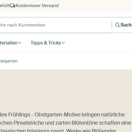
füllt
Kostenloser Versand
e nach Kunstwerken
Such
erialien
Tipps & Tricks
bstgarten
es Frühlings - Obstgarten-Motive bringen natürliche
schen Pinselstriche und zarten Blütentöne schaffen eine
assischen Interieurs passt. Werke wie
Blühender