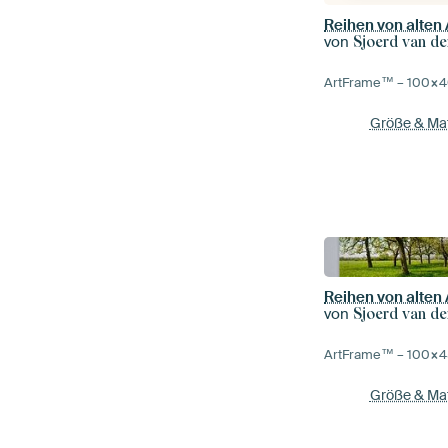
von
Sjoerd van de
ArtFrame™ –
100×4
Größe & Mat
von
Sjoerd van de
ArtFrame™ –
100×4
Größe & Mat