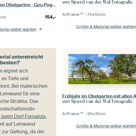
von
Sjoerd van der Wal Fotografie
Blühender Baum im Obstgarten - Geo Poggenbeek
ArtFrame™ –
75×50
cm
154,-
0
cm
Größe & Material selbst wähle
erial selbst wählen
rial unterstreicht
 besten?
n eignet sich
l es Tiefe und
etont. Bei malerischen
 Leinwand für eine
iche Struktur. Das
von
Sjoerd van der Wal Fotografie
Landschaftsmotiv
ArtFrame™ –
95×35
cm
 beim Dorf Fornalutx,
t auf Leinwand
Größe & Material selbst wähle
 zur Geltung, da die