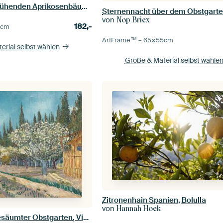
Obstgarten mit blühenden Aprikosenbäumen, Vincent van Gogh
Sternennacht über dem Obstgart
von
Nop Briex
182,-
5
cm
ArtFrame™ –
65×55
cm
erial selbst wählen
Größe & Material selbst wähle
Zitronenhain Spanien, Bolulla
von
Hannah Hoek
Von Zypressen gesäumter Obstgarten, Vincent van Gogh