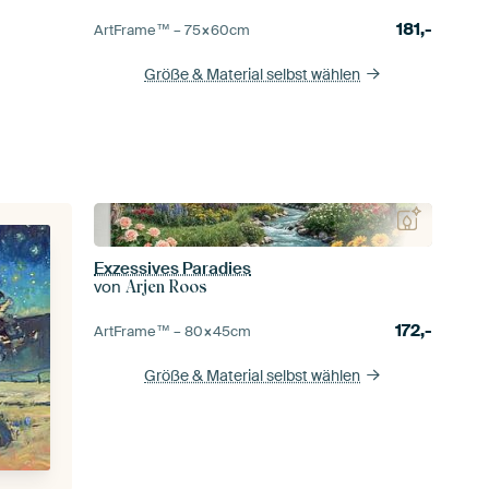
181,-
ArtFrame™ –
75×60
cm
Größe & Material selbst wählen
Exzessives Paradies
von
Arjen Roos
172,-
ArtFrame™ –
80×45
cm
Größe & Material selbst wählen