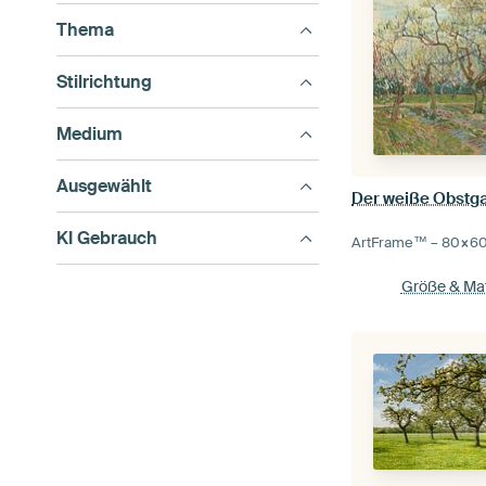
Thema
Stilrichtung
Medium
Ausgewählt
Der weiße Obstga
KI Gebrauch
ArtFrame™ –
80×6
Größe & Mat