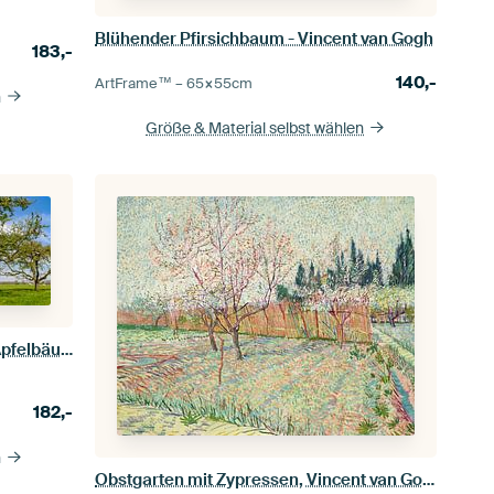
Blühender Pfirsichbaum - Vincent van Gogh
183,-
140,-
ArtFrame™ –
65×55
cm
n
Größe & Material selbst wählen
Frühjahr im Obstgarten mit alten Apfelbäumen
182,-
n
Obstgarten mit Zypressen, Vincent van Gogh