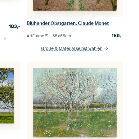
Blühender Obstgarten, Claude Monet
183,-
159,-
ArtFrame™ –
65×55
cm
n
Größe & Material selbst wählen