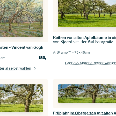
von
Sjoerd van der Wal Fotografie
rten - Vincent van Gogh
ArtFrame™ –
75×45
cm
189,-
0
cm
Größe & Material selbst wähle
erial selbst wählen