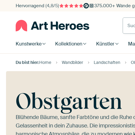
Hervorragend
(4,8/5)
375.000+ Wände ge
Such
Kunstwerke
Kollektionen
Künstler
Mat
Du bist hier:
Home
Wandbilder
Landschaften
O
Obstgarten
Blühende Bäume, sanfte Farbtöne und die Ruhe d
Gelassenheit in dein Zuhause. Die impressionisti
harmonische Atmosphäre, die zu modernen wie kl