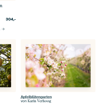
en
304,-
n
Apfelblütengarten
von
Karin Verhoog