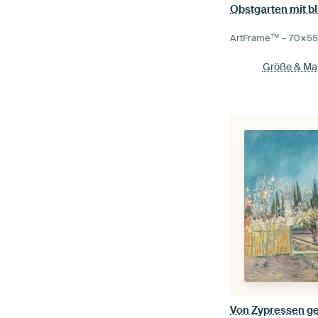
ArtFrame™ –
70×5
Größe & Mat