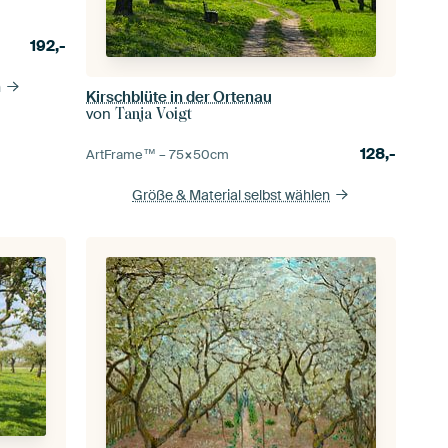
192,-
n
Kirschblüte in der Ortenau
von
Tanja Voigt
128,-
ArtFrame™ –
75×50
cm
Größe & Material selbst wählen