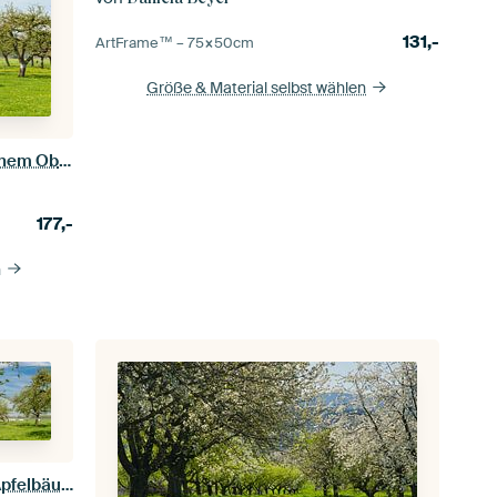
131,-
ArtFrame™ –
75×50
cm
Größe & Material selbst wählen
Reihen von alten Apfelbäume in einem Obstgarten
177,-
n
Frühjahr im Obstgarten mit alten Apfelbäumen