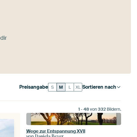
dir
Preisangabe
Sortieren nach
S
M
L
XL
1
-
48
von
332
Bildern.
Wege zur Entspannung XVII
von
Daniela Beyer