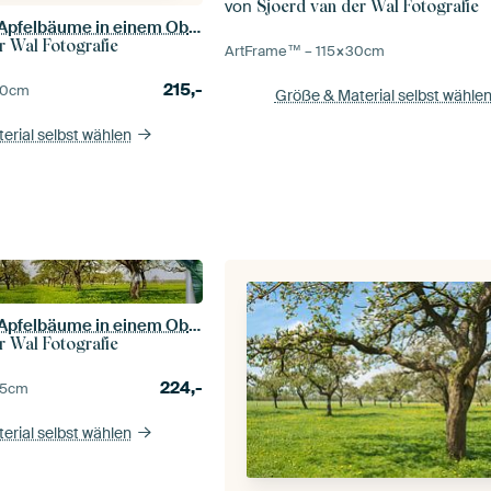
von
Sjoerd van der Wal Fotografie
Reihen von alten Apfelbäume in einem Obstgarten
r Wal Fotografie
ArtFrame™ –
115×30
cm
215,-
0
cm
Größe & Material selbst wähle
erial selbst wählen
Reihen von alten Apfelbäume in einem Obstgarten
r Wal Fotografie
224,-
5
cm
erial selbst wählen