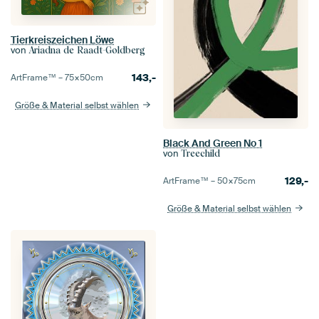
Tierkreiszeichen Löwe
von
Ariadna de Raadt-Goldberg
143,-
ArtFrame™ –
75×50
cm
Größe & Material selbst wählen
Black And Green No 1
von
Treechild
129,-
ArtFrame™ –
50×75
cm
Größe & Material selbst wählen