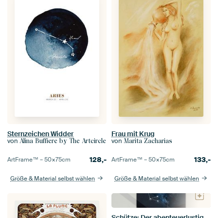
Sternzeichen Widder
Frau mit Krug
von
von
Alina Buffiere by The Artcircle
Marita Zacharias
128,-
133,-
ArtFrame™ –
50×75
cm
ArtFrame™ –
50×75
cm
Größe & Material selbst wählen
Größe & Material selbst wählen
Schütze: Der abenteuerlustige Bogenschütze