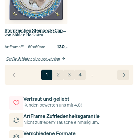
Sternzeichen Steinbock/Capricornus
von
Shirley Hoekstra
130,-
ArtFrame™ –
60×60
cm
Größe & Material selbst wählen
1
2
3
4
…
Vertraut und geliebt
Kunden bewerten uns mit 4,8!
ArtFrame Zufriedenheitsgarantie
Nicht zufrieden? Tausche einmalig um.
Verschiedene Formate