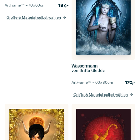
187,-
ArtFrame™ –
70×60
cm
Größe & Material selbst wählen
Wassermann
von
Britta Glodde
170,-
ArtFrame™ –
60×80
cm
Größe & Material selbst wählen