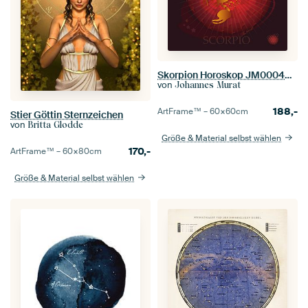
Skorpion Horoskop JM00046op
von
Johannes Murat
188,-
ArtFrame™ –
60×60
cm
Stier Göttin Sternzeichen
von
Britta Glodde
Größe & Material selbst wählen
170,-
ArtFrame™ –
60×80
cm
Größe & Material selbst wählen