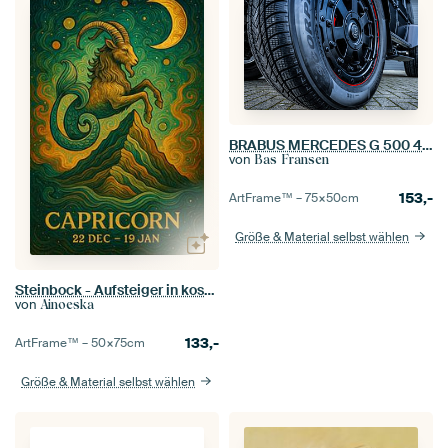
BRABUS MERCEDES G 500 4X4²
von
Bas Fransen
153,-
ArtFrame™ –
75×50
cm
Größe & Material selbst wählen
Steinbock - Aufsteiger in kosmische Höhen
von
Ainoeska
133,-
ArtFrame™ –
50×75
cm
Größe & Material selbst wählen