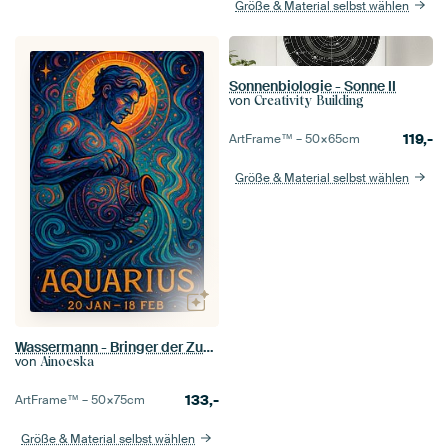
Größe & Material selbst wählen
Sonnenbiologie - Sonne II
von
Creativity Building
119,-
ArtFrame™ –
50×65
cm
Größe & Material selbst wählen
Wassermann - Bringer der Zukunft
von
Ainoeska
133,-
ArtFrame™ –
50×75
cm
Größe & Material selbst wählen