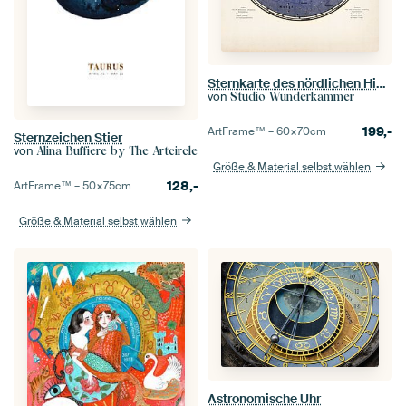
Sternkarte des nördlichen Himmels mit Text
von
Studio Wunderkammer
199,-
ArtFrame™ –
60×70
cm
Sternzeichen Stier
von
Alina Buffiere by The Artcircle
Größe & Material selbst wählen
128,-
ArtFrame™ –
50×75
cm
Größe & Material selbst wählen
Astronomische Uhr