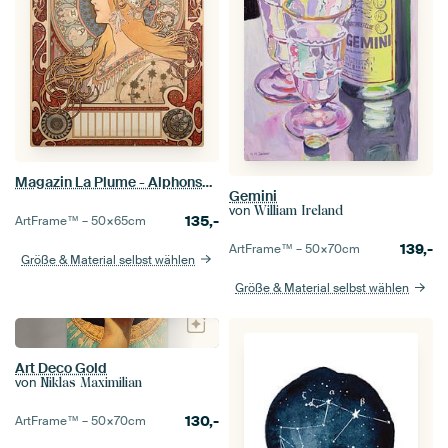
Magazin La Plume - Alphonse Mucha
Gemini
von
William Ireland
135,-
ArtFrame™ –
50×65
cm
139,-
ArtFrame™ –
50×70
cm
Größe & Material selbst wählen
Größe & Material selbst wählen
Art Deco Gold
von
Niklas Maximilian
130,-
ArtFrame™ –
50×70
cm