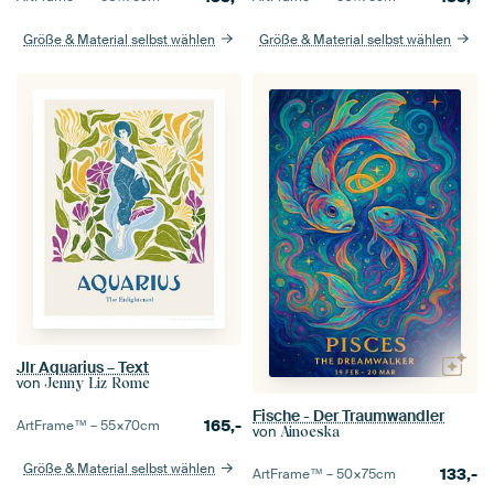
Größe & Material selbst wählen
Größe & Material selbst wählen
Jlr Aquarius – Text
von
Jenny Liz Rome
Fische - Der Traumwandler
165,-
ArtFrame™ –
55×70
cm
von
Ainoeska
Größe & Material selbst wählen
133,-
ArtFrame™ –
50×75
cm