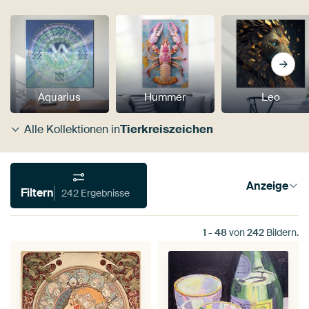
Aquarius
Hummer
Leo
Alle Kollektionen in
Tierkreiszeichen
Anzeige
Filtern
242 Ergebnisse
1
-
48
von
242
Bildern.