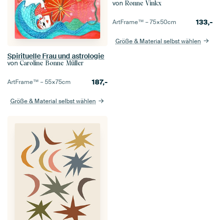
von
Ronne Vinkx
133,-
ArtFrame™ –
75×50
cm
Größe & Material selbst wählen
Spirituelle Frau und astrologie
von
Caroline Bonne Müller
187,-
ArtFrame™ –
55×75
cm
Größe & Material selbst wählen