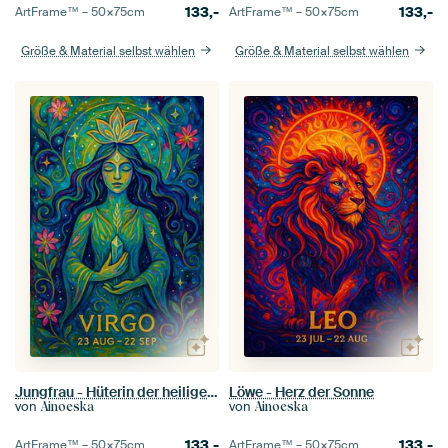
133,-
133,-
ArtFrame™ –
50×75
cm
ArtFrame™ –
50×75
cm
Größe & Material selbst wählen
Größe & Material selbst wählen
Jungfrau - Hüterin der heiligen Ordnung
Löwe - Herz der Sonne
von
von
Ainoeska
Ainoeska
133,-
133,-
ArtFrame™ –
50×75
cm
ArtFrame™ –
50×75
cm