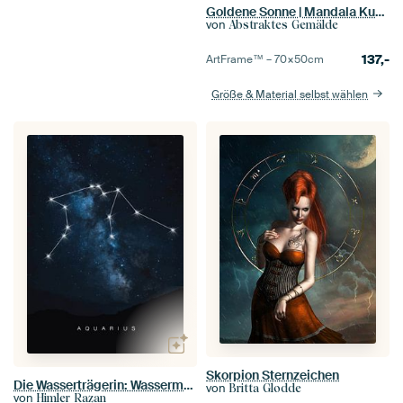
Goldene Sonne | Mandala Kunstwerk
von
Abstraktes Gemälde
137,-
ArtFrame™ –
70×50
cm
Größe & Material selbst wählen
Skorpion Sternzeichen
Die Wasserträgerin: Wassermann Sternbild Poster
von
Britta Glodde
von
Himler Razan