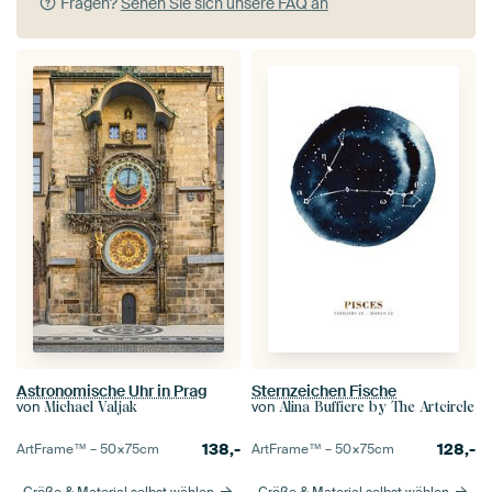
Fragen?
Sehen Sie sich unsere FAQ an
Astronomische Uhr in Prag
Sternzeichen Fische
von
von
Michael Valjak
Alina Buffiere by The Artcircle
138,-
128,-
ArtFrame™ –
50×75
cm
ArtFrame™ –
50×75
cm