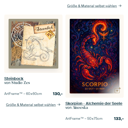
Größe & Material selbst wählen
Steinbock
von
Studio Zes
130,-
ArtFrame™ –
60×60
cm
Skorpion - Alchemie der Seele
Größe & Material selbst wählen
von
Ainoeska
133,-
ArtFrame™ –
50×75
cm