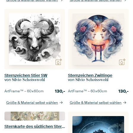
Größe & Material selbst wählen
Größe & Material selbst wählen
Sternzeichen Stier SW
Sternzeichen Zwillinge
von
von
Silvio Schoisswohl
Silvio Schoisswohl
130,-
130,-
ArtFrame™ –
60×60
cm
ArtFrame™ –
60×60
cm
Größe & Material selbst wählen
Größe & Material selbst wählen
Sternkarte des südlichen Sternenhimmels, Carel Allard