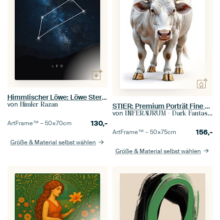
Himmlischer Löwe: Löwe Sternbild Kunst
von
Himler Razan
STIER: Premium Porträt Fine Art Wandbild
von
INFERAURUM - Dark Fantasy Wall Art
130,-
ArtFrame™ –
50×70
cm
156,-
ArtFrame™ –
50×75
cm
Größe & Material selbst wählen
Größe & Material selbst wählen