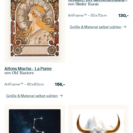
von
Himler Razan
130,-
ArtFrame™ –
50×70
cm
Größe & Material selbst wählen
Alfons Mucha - La Pume
von
Old Masters
156,-
ArtFrame™ –
60×80
cm
Größe & Material selbst wählen