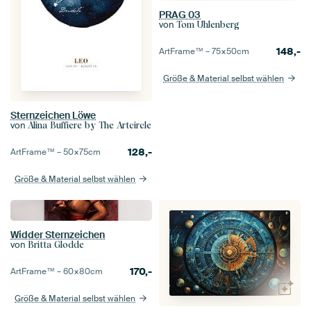
PRAG 03
von
Tom Uhlenberg
148,-
ArtFrame™ –
75×50
cm
Größe & Material selbst wählen
Sternzeichen Löwe
von
Alina Buffiere by The Artcircle
128,-
ArtFrame™ –
50×75
cm
Größe & Material selbst wählen
Widder Sternzeichen
von
Britta Glodde
170,-
ArtFrame™ –
60×80
cm
Größe & Material selbst wählen