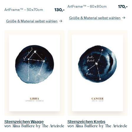
170,-
ArtFrame™ –
60×80
cm
130,-
ArtFrame™ –
50×70
cm
Größe & Material selbst wählen
Größe & Material selbst wählen
Sternzeichen Waage
Sternzeichen Krebs
von
von
Alina Buffiere by The Artcircle
Alina Buffiere by The Artcircle