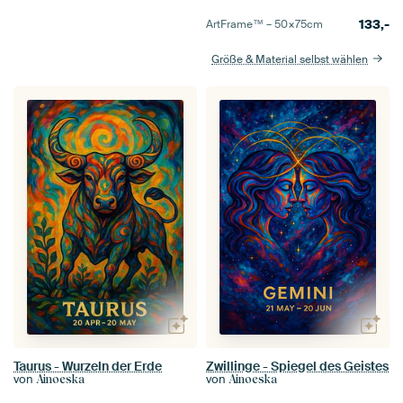
133,-
ArtFrame™ –
50×75
cm
Größe & Material selbst wählen
Taurus - Wurzeln der Erde
Zwillinge - Spiegel des Geistes
von
von
Ainoeska
Ainoeska