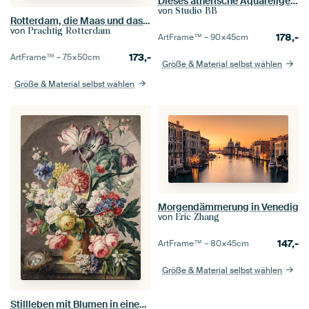
Dieses ätherische Aquarellgemälde zeigt eine ruhige Bergwelt bei Sonnenaufgang. Weiche, fließende Linien sorgen für Harmonie, während warme und kühle Töne für Ausgewogenheit sorgen. Neblige Wälder verleihen dem Bild Tiefe und der helle Horizont lässt Hoffnung aufkommen. Das Werk lädt zum Nachdenken in einer verträumten Welt ein, in der Ruhe herrscht.
von
Studio BB
Rotterdam, die Maas und das Watertaxi im Sonnenuntergang
von
Prachtig Rotterdam
178,-
ArtFrame™ –
90×45
cm
173,-
ArtFrame™ –
75×50
cm
Größe & Material selbst wählen
Größe & Material selbst wählen
Morgendämmerung in Venedig
von
Eric Zhang
147,-
ArtFrame™ –
80×45
cm
Größe & Material selbst wählen
Stillleben mit Blumen in einem Topf, Oswal Weine, Oswald