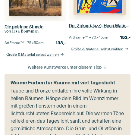
Der Zirkus (Jazz), Henri Matisse
Die goldene Stunde
von
Lisa Bouwman
153,-
ArtFrame™ –
70×45
cm
133,-
ArtFrame™ –
75×50
cm
Größe & Material selbst wählen
Größe & Material selbst wählen
Weitere Kunstwerke unter diesem Tipp
Warme Farben für Räume mit viel Tageslicht
Taupe und Bronze entfalten ihre volle Wirkung in
hellen Räumen. Hänge dein Bild im Wohnzimmer
mit großen Fenstern oder in einem
lichtdurchfluteten Essbereich auf. Die warmen Töne
reflektieren das Tageslicht sanft und schaffen eine
gemütliche Atmosphäre. Die Grün- und Olivtöne in