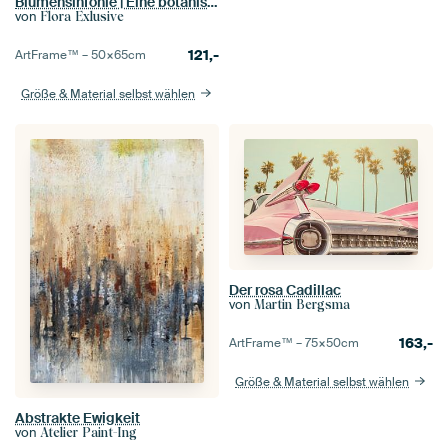
Blumensinfonie | Eine botanische Explosion
von
Flora Exlusive
121,-
ArtFrame™ –
50×65
cm
Größe & Material selbst wählen
Der rosa Cadillac
von
Martin Bergsma
163,-
ArtFrame™ –
75×50
cm
Größe & Material selbst wählen
Abstrakte Ewigkeit
von
Atelier Paint-Ing