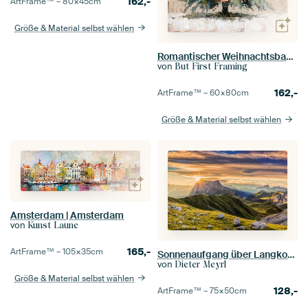
162,-
ArtFrame™ –
80×45
cm
Größe & Material selbst wählen
Romantischer Weihnachtsbaum mit Rosen in zarten Pastelltönen, gemalt im klassischen Öl-Stil
von
But First Framing
162,-
ArtFrame™ –
60×80
cm
Größe & Material selbst wählen
Amsterdam | Amsterdam
von
Kunst Laune
165,-
ArtFrame™ –
105×35
cm
Sonnenaufgang über Langkofel und Plattkofel in den Dolomiten
von
Dieter Meyrl
Größe & Material selbst wählen
128,-
ArtFrame™ –
75×50
cm