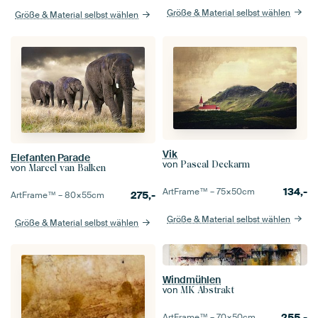
Größe & Material selbst wählen
Größe & Material selbst wählen
Vik
Elefanten Parade
von
Pascal Deckarm
von
Marcel van Balken
134,-
ArtFrame™ –
75×50
cm
275,-
ArtFrame™ –
80×55
cm
Größe & Material selbst wählen
Größe & Material selbst wählen
Windmühlen
von
MK Abstrakt
255,-
ArtFrame™ –
70×50
cm