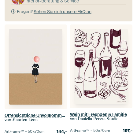
Interior-Beratung & Service
Fragen?
Sehen Sie sich unsere FAQ an
Wein mit Freunden & Familie
Offensichtliche Unvollkommenheiten
von
Daniella Perera Studio
von
Maarten Léon
197,-
ArtFrame™ –
50×70
cm
144,-
ArtFrame™ –
50×70
cm