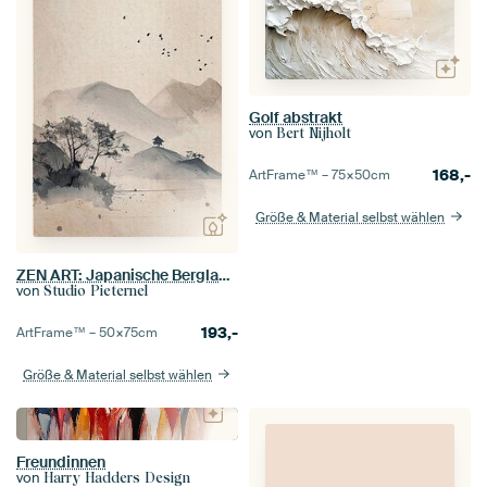
Golf abstrakt
von
Bert Nijholt
168,-
ArtFrame™ –
75×50
cm
Größe & Material selbst wählen
ZEN ART: Japanische Berglandschaft (Teil 1)
von
Studio Pieternel
193,-
ArtFrame™ –
50×75
cm
Größe & Material selbst wählen
Freundinnen
von
Harry Hadders Design