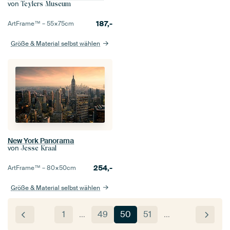
von
Teylers Museum
187,-
ArtFrame™ –
55×75
cm
Größe & Material selbst wählen
New York Panorama
von
Jesse Kraal
254,-
ArtFrame™ –
80×50
cm
Größe & Material selbst wählen
1
…
49
50
51
…