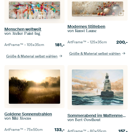
Modernes Stilleben
Menschen weltweit
von
Kunst Laune
von
Atelier Paint-Ing
200,-
ArtFrame™ –
125×35
cm
181,-
ArtFrame™ –
105×35
cm
Größe & Material selbst wählen
Größe & Material selbst wählen
Goldene Sonnenstrahlen
Sommerabend im Wattenmeer, gegen den Strom
von
Niki Moens
von
Bert Oosthout
133,-
ArtFrame™ –
75×50
cm
157,-
ArtFrame™ –
80×55
cm