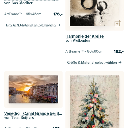
von
Bas Meelker
176,-
ArtFrame™ –
95×45
cm
Größe & Material selbst wählen
Harmonie der Kreise
von
Wolkenlos
162,-
ArtFrame™ –
80×60
cm
Größe & Material selbst wählen
Venedig - Canal Grande bei Sonnenuntergang
von
Teun Ruijters