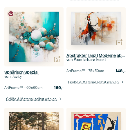
Abstrakter Tanz | Moderne abstrakte Kunst
von
Wunderbare Kunst
148,-
ArtFrame™ –
75×50
cm
Sphärisch Spezial
von
Jacky
Größe & Material selbst wählen
169,-
ArtFrame™ –
60×60
cm
Größe & Material selbst wählen