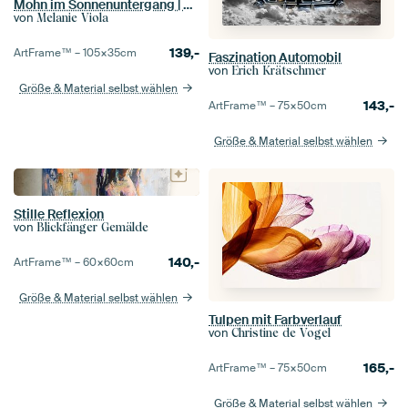
Mohn im Sonnenuntergang | Panorama
von
Melanie Viola
139,-
ArtFrame™ –
105×35
cm
Faszination Automobil
von
Erich Krätschmer
Größe & Material selbst wählen
143,-
ArtFrame™ –
75×50
cm
Größe & Material selbst wählen
Stille Reflexion
von
Blickfänger Gemälde
140,-
ArtFrame™ –
60×60
cm
Größe & Material selbst wählen
Tulpen mit Farbverlauf
von
Christine de Vogel
165,-
ArtFrame™ –
75×50
cm
Größe & Material selbst wählen