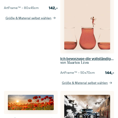
142,-
ArtFrame™ –
80×45
cm
Größe & Material selbst wählen
Ich bevorzuge die vollständige Version
von
Maarten Léon
144,-
ArtFrame™ –
50×70
cm
Größe & Material selbst wählen