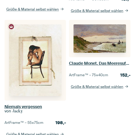
Größe & Material selbst wählen
Größe & Material selbst wählen
Claude Monet, Das Meeresufer von Sainte-Adresse, 1864
152,-
ArtFrame™ –
75×40
cm
Größe & Material selbst wählen
Niemals vergessen
von
Jacky
198,-
ArtFrame™ –
55×75
cm
Größe & Material selbst wählen