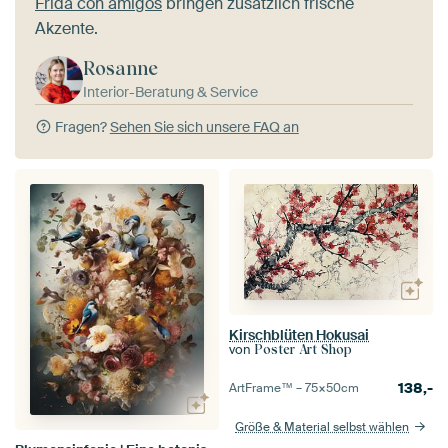
Frida con amigos
bringen zusätzlich frische
Akzente.
Rosanne
Interior-Beratung & Service
Fragen?
Sehen Sie sich unsere FAQ an
Kirschblüten Hokusai
von
Poster Art Shop
138,-
ArtFrame™ –
75×50
cm
Größe & Material selbst wählen