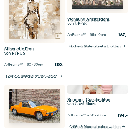
Wohnung Amsterdam.
von
OK-ART
187,-
ArtFrame™ –
95×40
cm
Größe & Material selbst wählen
Silhouette Frau
von
NTRL-S
130,-
ArtFrame™ –
60×60
cm
Größe & Material selbst wählen
Sommer-Geschichten
von
Goed Blauw
134,-
ArtFrame™ –
50×70
cm
Größe & Material selbst wählen