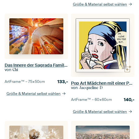
Größe & Material selbst wählen
Das Innere der Sagrada Familia in Barcelona
von
Chi
133,-
ArtFrame™ –
75×50
cm
Pop Art Mädchen mit einer Perle
von
Jacqueline D
Größe & Material selbst wählen
140,-
ArtFrame™ –
60×60
cm
Größe & Material selbst wählen