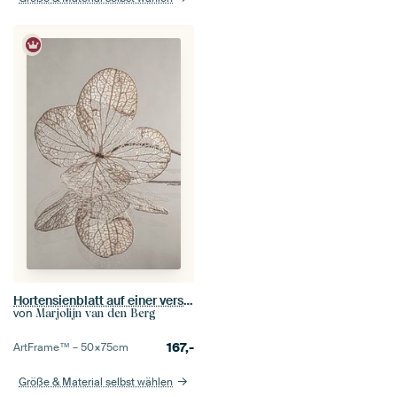
Hortensienblatt auf einer verspiegelten Fläche
von
Marjolijn van den Berg
167,-
ArtFrame™ –
50×75
cm
Größe & Material selbst wählen