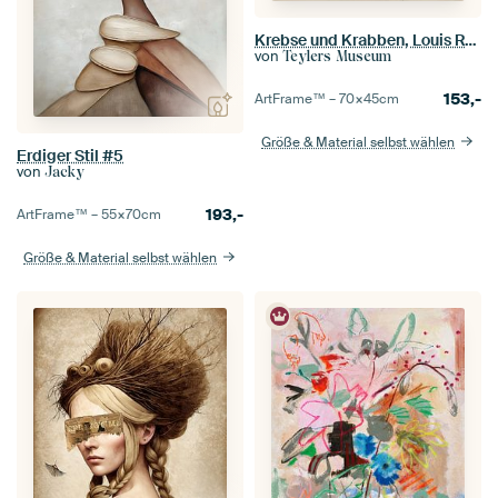
Krebse und Krabben, Louis Renard, 1754 - Sammlung Teylers Museum
von
Teylers Museum
153,-
ArtFrame™ –
70×45
cm
Größe & Material selbst wählen
Erdiger Stil #5
von
Jacky
193,-
ArtFrame™ –
55×70
cm
Größe & Material selbst wählen