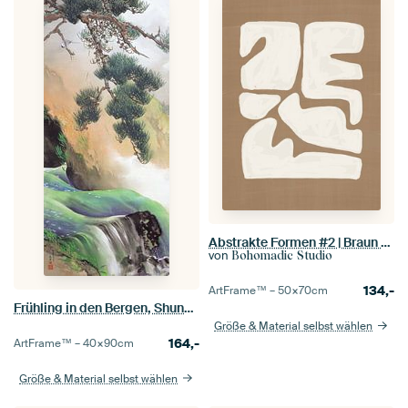
Abstrakte Formen #2 | Braun Weiß
von
Bohomadic Studio
134,-
ArtFrame™ –
50×70
cm
Frühling in den Bergen, Shunkyo Yamamoto
Größe & Material selbst wählen
164,-
ArtFrame™ –
40×90
cm
Größe & Material selbst wählen