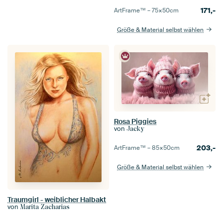
171,-
ArtFrame™ –
75×50
cm
Größe & Material selbst wählen
Rosa Piggies
von
Jacky
203,-
ArtFrame™ –
85×50
cm
Größe & Material selbst wählen
Traumgirl - weiblicher Halbakt
von
Marita Zacharias