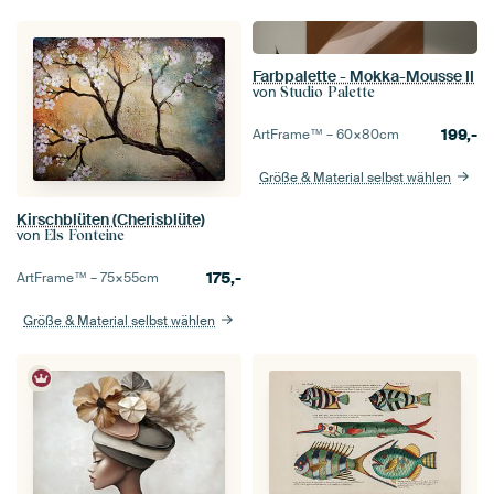
Farbpalette - Mokka-Mousse II
von
Studio Palette
199,-
ArtFrame™ –
60×80
cm
Größe & Material selbst wählen
Kirschblüten (Cherisblüte)
von
Els Fonteine
175,-
ArtFrame™ –
75×55
cm
Größe & Material selbst wählen