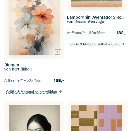
Lamborghini Aventador S Roadster vs. Wüstenstraßen II
von
Dennis Wierenga
132,-
ArtFrame™ –
80×45
cm
Größe & Material selbst wählen
Blumen
von
Bert Nijholt
168,-
ArtFrame™ –
50×75
cm
Größe & Material selbst wählen