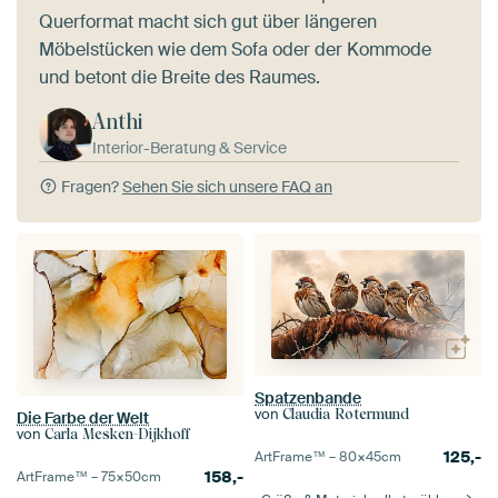
Querformat macht sich gut über längeren
Möbelstücken wie dem Sofa oder der Kommode
und betont die Breite des Raumes.
Anthi
Interior-Beratung & Service
Fragen?
Sehen Sie sich unsere FAQ an
Spatzenbande
von
Claudia Rotermund
Die Farbe der Welt
von
Carla Mesken-Dijkhoff
125,-
ArtFrame™ –
80×45
cm
158,-
ArtFrame™ –
75×50
cm