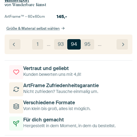
Wassersport
von
Wunderbare Kunst
145,-
ArtFrame™ –
60×60
cm
Größe & Material selbst wählen
1
…
93
94
95
…
Vertraut und geliebt
Kunden bewerten uns mit 4,8!
ArtFrame Zufriedenheitsgarantie
Nicht zufrieden? Tausche einmalig um.
Verschiedene Formate
Von klein bis groß, alles ist möglich.
Für dich gemacht
Hergestellt in dem Moment, in dem du bestellst.