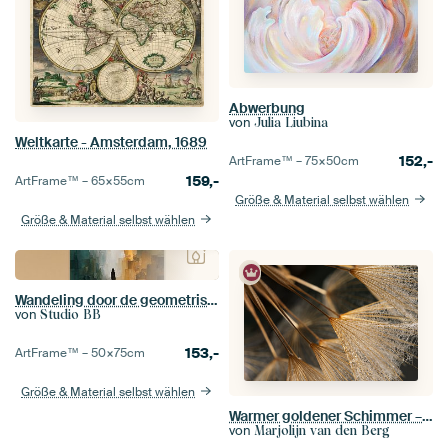
Abwerbung
von
Julia Liubina
Weltkarte - Amsterdam, 1689
152,-
ArtFrame™ –
75×50
cm
159,-
ArtFrame™ –
65×55
cm
Größe & Material selbst wählen
Größe & Material selbst wählen
Wandeling door de geometrische Stad no.4
von
Studio BB
153,-
ArtFrame™ –
50×75
cm
Größe & Material selbst wählen
Warmer goldener Schimmer – Licht fällt auf die Härchen eines Tragopogon
von
Marjolijn van den Berg