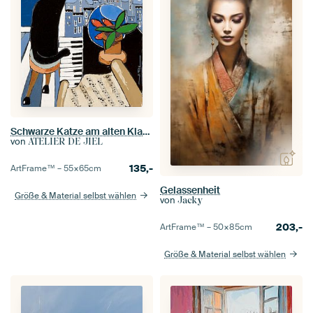
Schwarze Katze am alten Klavier und Notenblatt, mit Goldfischen von Matisse, in Paris...
von
ATELIER DE JIEL
135,-
ArtFrame™ –
55×65
cm
Gelassenheit
Größe & Material selbst wählen
von
Jacky
203,-
ArtFrame™ –
50×85
cm
Größe & Material selbst wählen