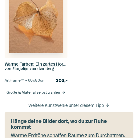
Warme Farben: Ein zartes Hortensienblatt
von
Marjolijn van den Berg
203,-
ArtFrame™ –
60×80
cm
Größe & Material selbst wählen
Weitere Kunstwerke unter diesem Tipp
Hänge deine Bilder dort, wo du zur Ruhe
kommst
Warme Erdtöne schaffen Räume zum Durchatmen.