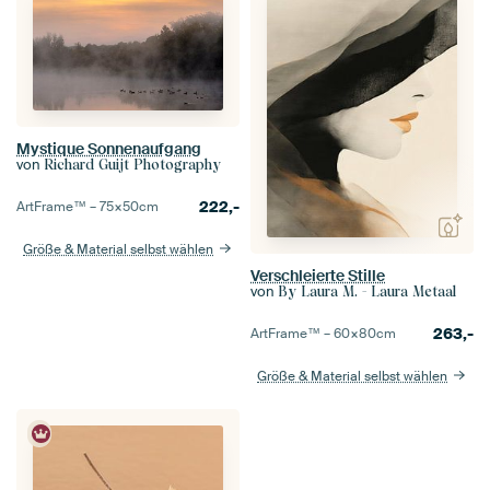
Mystique Sonnenaufgang
von
Richard Guijt Photography
222,-
ArtFrame™ –
75×50
cm
Größe & Material selbst wählen
Verschleierte Stille
von
By Laura M. - Laura Metaal
263,-
ArtFrame™ –
60×80
cm
Größe & Material selbst wählen