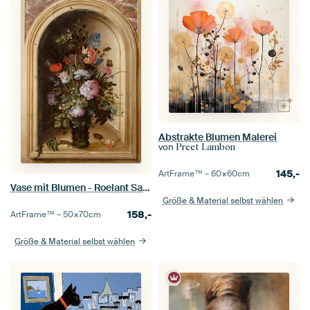
Abstrakte Blumen Malerei
von
Preet Lambon
145,-
ArtFrame™ –
60×60
cm
Vase mit Blumen - Roelant Savery
Größe & Material selbst wählen
158,-
ArtFrame™ –
50×70
cm
Größe & Material selbst wählen