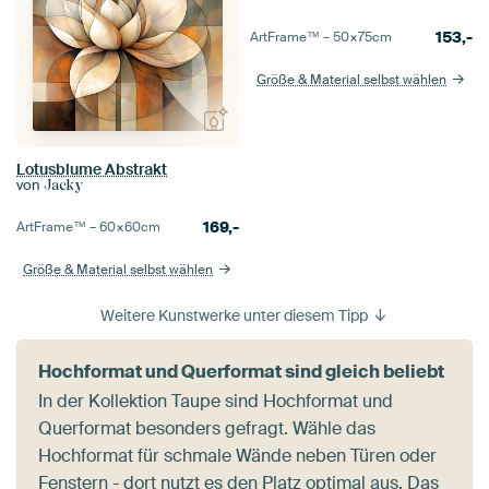
153,-
ArtFrame™ –
50×75
cm
Größe & Material selbst wählen
Lotusblume Abstrakt
von
Jacky
169,-
ArtFrame™ –
60×60
cm
Größe & Material selbst wählen
Weitere Kunstwerke unter diesem Tipp
Hochformat und Querformat sind gleich beliebt
In der Kollektion Taupe sind Hochformat und
Querformat besonders gefragt. Wähle das
Hochformat für schmale Wände neben Türen oder
Fenstern - dort nutzt es den Platz optimal aus. Das