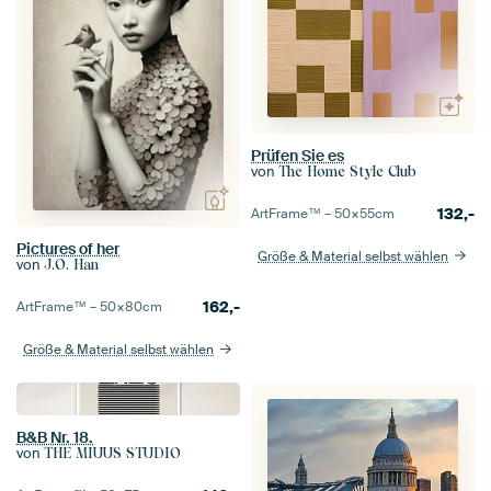
Prüfen Sie es
von
The Home Style Club
132,-
ArtFrame™ –
50×55
cm
Pictures of her
Größe & Material selbst wählen
von
J.O. Han
162,-
ArtFrame™ –
50×80
cm
Größe & Material selbst wählen
B&B Nr. 18.
von
THE MIUUS STUDIO