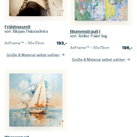
Frühlingszeit
von
Blumenstrauß I
Mirjam Duizendstra
von
Atelier Paint-Ing
193,-
ArtFrame™ –
55×70
cm
196,-
ArtFrame™ –
55×75
cm
Größe & Material selbst wählen
Größe & Material selbst wählen