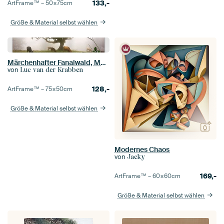
133,-
ArtFrame™ –
50×75
cm
Größe & Material selbst wählen
Märchenhafter Fanalwald, Madeira
von
Luc van der Krabben
128,-
ArtFrame™ –
75×50
cm
Größe & Material selbst wählen
Modernes Chaos
von
Jacky
169,-
ArtFrame™ –
60×60
cm
Größe & Material selbst wählen