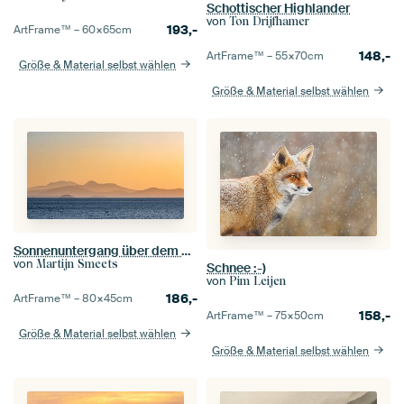
Schottischer Highlander
von
Ton Drijfhamer
193,-
ArtFrame™ –
60×65
cm
148,-
ArtFrame™ –
55×70
cm
Größe & Material selbst wählen
Größe & Material selbst wählen
Sonnenuntergang über dem Lake Taupo, Neuseeland
von
Martijn Smeets
Schnee :-)
von
Pim Leijen
186,-
ArtFrame™ –
80×45
cm
158,-
ArtFrame™ –
75×50
cm
Größe & Material selbst wählen
Größe & Material selbst wählen