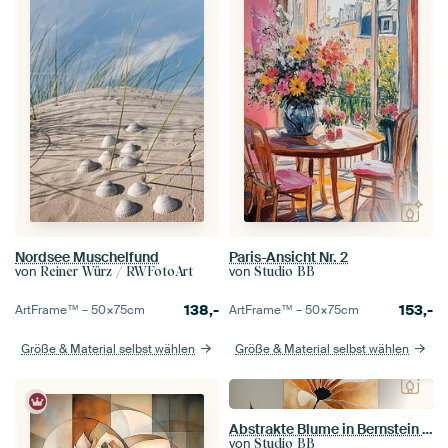
Nordsee Muschelfund
Paris-Ansicht Nr. 2
von
von
Reiner Würz / RWFotoArt
Studio BB
138,-
153,-
ArtFrame™ –
50×75
cm
ArtFrame™ –
50×75
cm
Größe & Material selbst wählen
Größe & Material selbst wählen
Abstrakte Blume in Bernstein Nr. 1
von
Studio BB