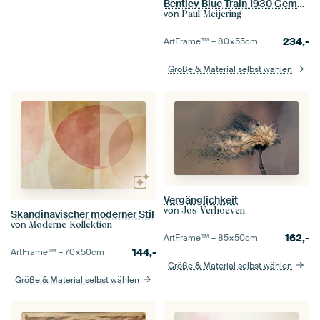
Bentley Blue Train 1930 Gemälde
von
Paul Meijering
234,-
ArtFrame™ –
80×55
cm
Größe & Material selbst wählen
Vergänglichkeit
von
Jos Verhoeven
Skandinavischer moderner Stil
von
Moderne Kollektion
162,-
ArtFrame™ –
85×50
cm
144,-
ArtFrame™ –
70×50
cm
Größe & Material selbst wählen
Größe & Material selbst wählen