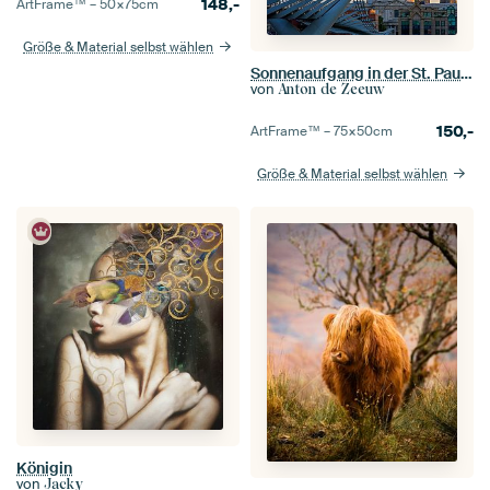
148,-
ArtFrame™ –
50×75
cm
Größe & Material selbst wählen
Sonnenaufgang in der St. Paul's Cathedral, London
von
Anton de Zeeuw
150,-
ArtFrame™ –
75×50
cm
Größe & Material selbst wählen
Königin
von
Jacky