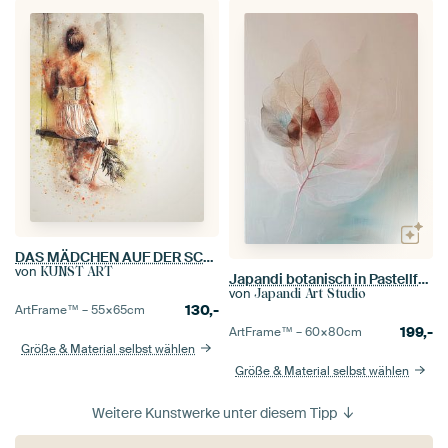
DAS MÄDCHEN AUF DER SCHAUKEL
von
KUNST ART
Japandi botanisch in Pastellfarben
von
Japandi Art Studio
130,-
ArtFrame™ –
55×65
cm
199,-
ArtFrame™ –
60×80
cm
Größe & Material selbst wählen
Größe & Material selbst wählen
Weitere Kunstwerke unter diesem Tipp