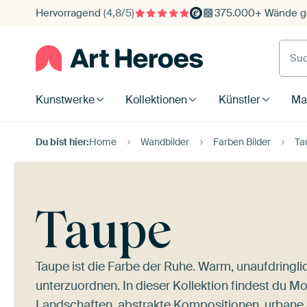
Hervorragend
(4,8/5)
375.000+ Wände ge
Such
Kunstwerke
Kollektionen
Künstler
Mat
Du bist hier:
Home
Wandbilder
Farben Bilder
Ta
Taupe
Taupe ist die Farbe der Ruhe. Warm, unaufdringlich
unterzuordnen. In dieser Kollektion findest du M
Landschaften, abstrakte Kompositionen, urbane