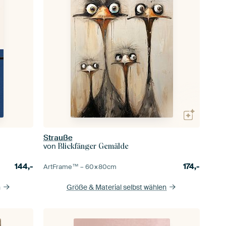
Strauße
von
Blickfänger Gemälde
144,-
174,-
ArtFrame™ –
60×80
cm
n
Größe & Material selbst wählen