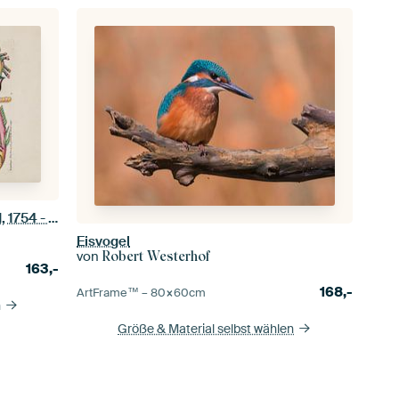
Krebse und Krabben, Louis Renard, 1754 - Sammlung Teylers Museum
Eisvogel
von
Robert Westerhof
163,-
168,-
ArtFrame™ –
80×60
cm
n
Größe & Material selbst wählen