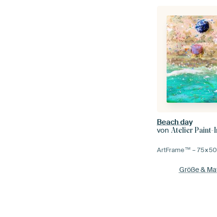
Beach day
von
Atelier Paint-
ArtFrame™ –
75×5
Größe & Mat