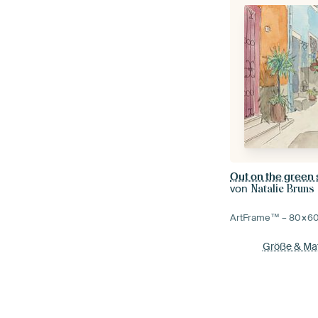
von
Natalie Bruns
ArtFrame™ –
80×6
Größe & Mat