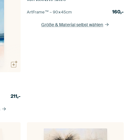
160,-
ArtFrame™ –
90×45
cm
Größe & Material selbst wählen
211,-
n