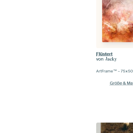
Flüstert
von
Jacky
ArtFrame™ –
75×5
Größe & Mat