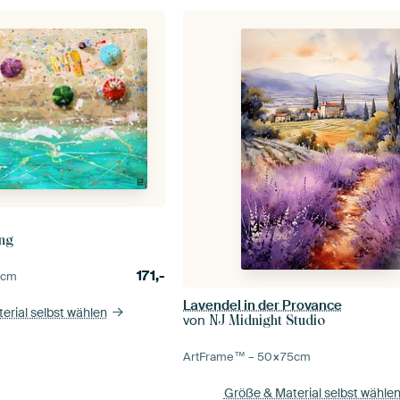
Ing
171,-
0
cm
Lavendel in der Provance
erial selbst wählen
von
NJ Midnight Studio
ArtFrame™ –
50×75
cm
Größe & Material selbst wähle