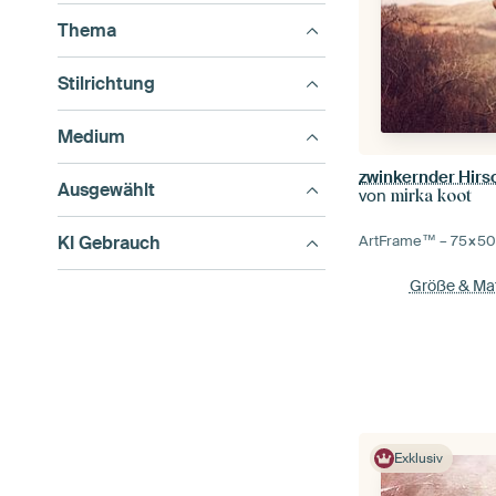
Thema
Stilrichtung
Medium
zwinkernder Hirs
Ausgewählt
von
mirka koot
KI Gebrauch
ArtFrame™ –
75×5
Größe & Mat
Exklusiv