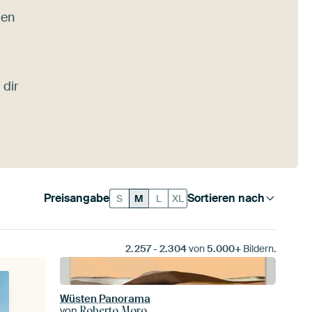
gen
 dir
Preisangabe
Sortieren nach
S
M
L
XL
2.257
-
2.304
von
5.000+
Bildern.
Wüsten Panorama
von
Roberto Moro