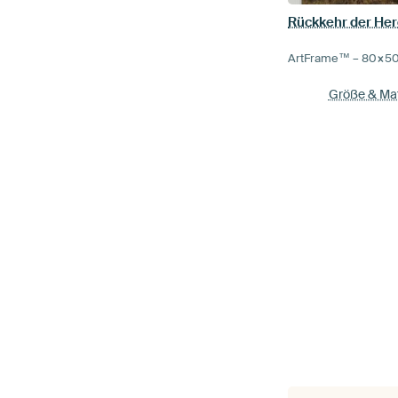
Rückkehr der He
ArtFrame™ –
80×5
Größe & Mat