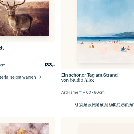
ch
133,-
0
cm
Ein schöner Tag am Strand
erial selbst wählen
von
Studio Allee
ArtFrame™ –
60×80
cm
Größe & Material selbst wähle