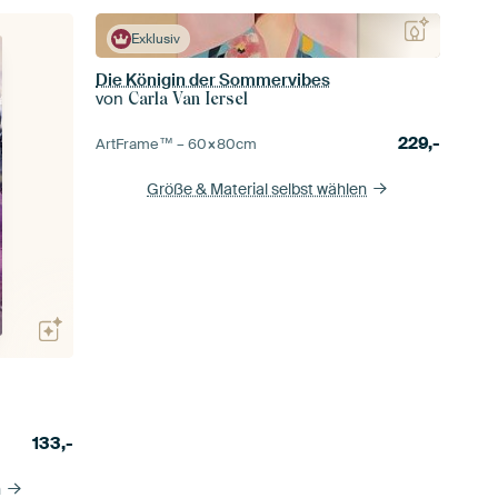
Exklusiv
Die Königin der Sommervibes
von
Carla Van Iersel
229,-
ArtFrame™ –
60×80
cm
Größe & Material selbst wählen
133,-
n