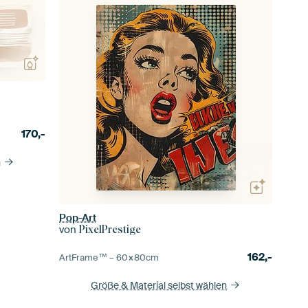
170,-
n
Pop-Art
von
PixelPrestige
162,-
ArtFrame™ –
60×80
cm
Größe & Material selbst wählen