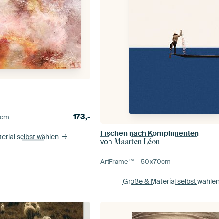
173,-
0
cm
Fischen nach Komplimenten
erial selbst wählen
von
Maarten Léon
ArtFrame™ –
50×70
cm
Größe & Material selbst wähle