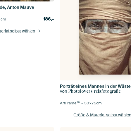
rde, Anton Mauve
186,-
0
cm
erial selbst wählen
von
Photolovers reisfotografie
ArtFrame™ –
50×75
cm
Größe & Material selbst wähle