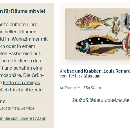
 für Räume mit viel
nze entfalten ihre
 in hellen Räumen.
ild im Wohnzimmer mit
rn oder in einem
eten Essbereich auf.
ne reflektieren das
ft und schaffen eine
mosphäre. Die Grün-
von
Teylers Museum
in
Frida con amigos
ArtFrame™ –
75×50
cm
lich frische Akzente.
Größe & Material selbst wähle
ne
-Beratung & Service
n Sie sich unsere FAQ an