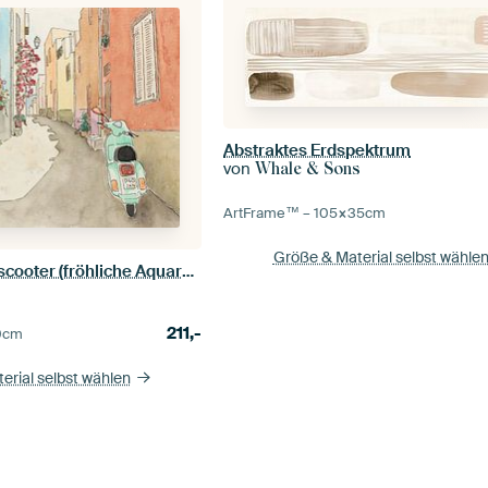
Abstraktes Erdspektrum
von
Whale & Sons
ArtFrame™ –
105×35
cm
Größe & Material selbst wähle
Out on the green scooter (fröhliche Aquarellmalerei enge Straße Dorf Urlaub Vespa Italien)
211,-
0
cm
erial selbst wählen