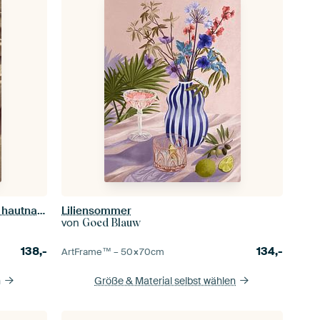
Porträt eines Mannes in der Wüste hautnah | Sahara
Liliensommer
von
Goed Blauw
138,-
134,-
ArtFrame™ –
50×70
cm
n
Größe & Material selbst wählen