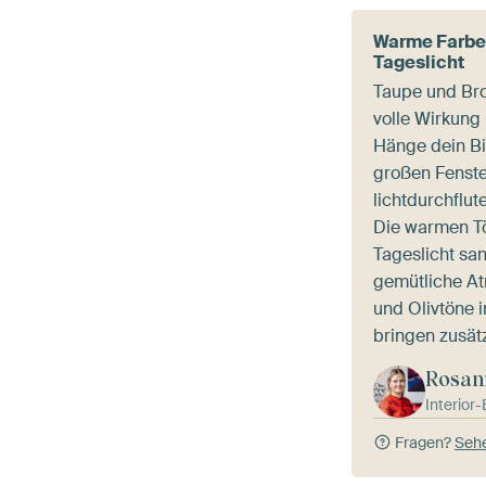
Warme Farben
Tageslicht
Taupe und Bro
volle Wirkung
Hänge dein B
großen Fenste
lichtdurchflut
Die warmen Tö
Tageslicht san
gemütliche At
und Olivtöne 
bringen zusätz
Rosan
Interior
Fragen?
Sehe