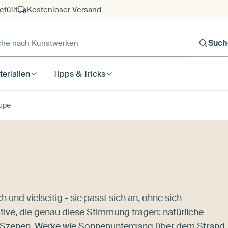
füllt
Kostenloser Versand
e nach Kunstwerken
Such
erialien
Tipps & Tricks
upe
 und vielseitig - sie passt sich an, ohne sich
otive, die genau diese Stimmung tragen: natürliche
 Szenen. Werke wie
Sonnenuntergang über dem Strand