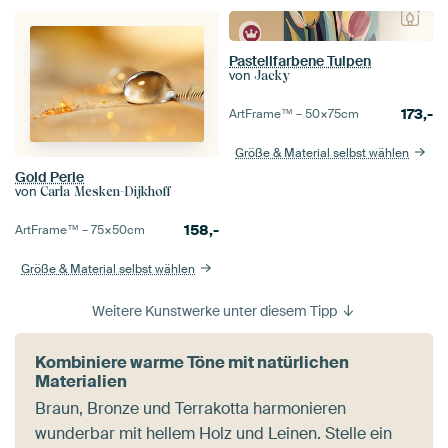
Pastellfarbene Tulpen
von
Jacky
173,-
ArtFrame™ –
50×75
cm
Größe & Material selbst wählen
Gold Perle
von
Carla Mesken-Dijkhoff
158,-
ArtFrame™ –
75×50
cm
Größe & Material selbst wählen
Weitere Kunstwerke unter diesem Tipp
Kombiniere warme Töne mit natürlichen
Materialien
Braun, Bronze und Terrakotta harmonieren
wunderbar mit hellem Holz und Leinen. Stelle ein