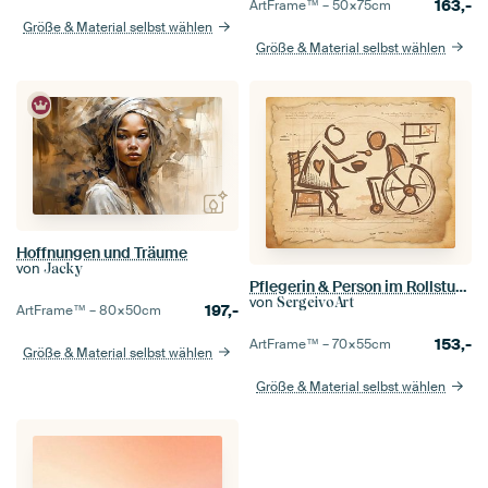
163,-
ArtFrame™ –
50×75
cm
Größe & Material selbst wählen
Größe & Material selbst wählen
Hoffnungen und Träume
von
Jacky
Pflegerin & Person im Rollstuhl. Vintage Skizzen-Kunst. Altenpflege / Krankenpflege.
von
SergeivoArt
197,-
ArtFrame™ –
80×50
cm
153,-
ArtFrame™ –
70×55
cm
Größe & Material selbst wählen
Größe & Material selbst wählen