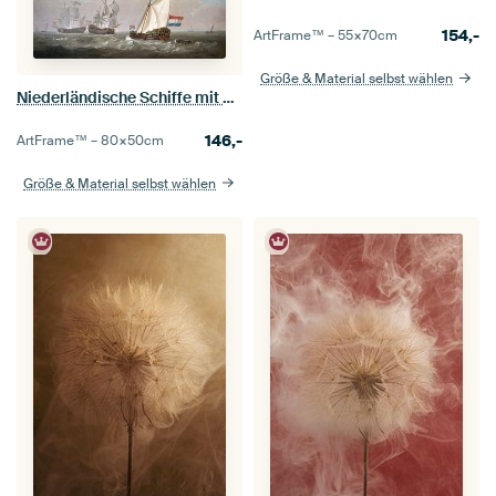
154,-
ArtFrame™ –
55×70
cm
Größe & Material selbst wählen
Niederländische Schiffe mit Flagge - Jacob van Strij
146,-
ArtFrame™ –
80×50
cm
Größe & Material selbst wählen