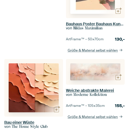
Bauhaus Poster Bauhaus Kunstdruck
von
Niklas Maximilian
130,-
ArtFrame™ –
50×70
cm
Größe & Material selbst wählen
Weiche abstrakte Malerei
von
Moderne Kollektion
155,-
ArtFrame™ –
105×35
cm
Größe & Material selbst wählen
Bau einer Wüste
von
The Home Style Club