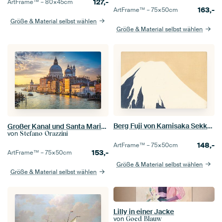
127,-
ArtFrame™ –
80×45
cm
163,-
ArtFrame™ –
75×50
cm
Größe & Material selbst wählen
Größe & Material selbst wählen
Berg Fuji von Kamisaka Sekka, 1909
Großer Kanal und Santa Maria della Salute. Venedig
von
Stefano Orazzini
148,-
ArtFrame™ –
75×50
cm
153,-
ArtFrame™ –
75×50
cm
Größe & Material selbst wählen
Größe & Material selbst wählen
Lilly in einer Jacke
von
Goed Blauw