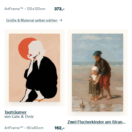
373,-
ArtFrame™ –
125×120
cm
Größe & Material selbst wählen
Tagträumer
von
Cats & Dotz
Zwei Fischerkinder am Strand, Jozef Israëls
162,-
ArtFrame™ –
60×80
cm