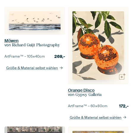
Möwen
von
Richard Guijt Photography
269,-
ArtFrame™ –
105×40
cm
Größe & Material selbst wählen
Orange Disco
von
Gypsy Galleria
172,-
ArtFrame™ –
60×80
cm
Größe & Material selbst wählen