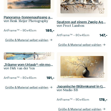
Panorama-Sonnenaufgang am Podere Belvedere, Toskana, Italien
von
Henk Meijer Photography
Spatzen auf einem Zweig Aquarell
von
Preet Lambon
185,-
ArtFrame™ –
90×40
cm
147,-
ArtFrame™ –
80×45
cm
Größe & Material selbst wählen
Größe & Material selbst wählen
„Träume vom Urlaub“: ein modernes Gemälde der Bucht der Stille in Sestri Levante in Italien
von
Dirk van der Ven
191,-
ArtFrame™ –
80×45
cm
Japanische Blütenkunst in Gold
Größe & Material selbst wählen
von
Studio BB
178,-
ArtFrame™ –
90×45
cm
Größe & Material selbst wählen