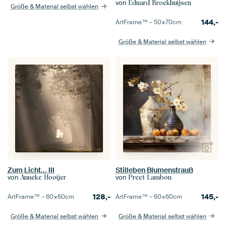
von
Eduard Broekhuijsen
Größe & Material selbst wählen
144,-
ArtFrame™ –
50×70
cm
Größe & Material selbst wählen
Zum Licht... III
Stilleben Blumenstrauß
von
von
Anneke Hooijer
Preet Lambon
128,-
145,-
ArtFrame™ –
60×60
cm
ArtFrame™ –
60×60
cm
Größe & Material selbst wählen
Größe & Material selbst wählen