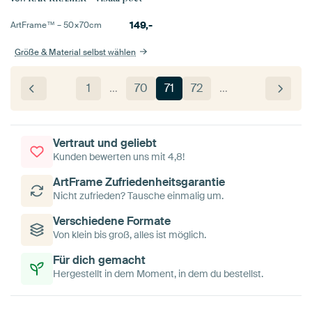
149,-
ArtFrame™ –
50×70
cm
Größe & Material selbst wählen
1
…
70
71
72
…
Vertraut und geliebt
Kunden bewerten uns mit 4,8!
ArtFrame Zufriedenheitsgarantie
Nicht zufrieden? Tausche einmalig um.
Verschiedene Formate
Von klein bis groß, alles ist möglich.
Für dich gemacht
Hergestellt in dem Moment, in dem du bestellst.