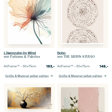
Löwenzahn im Wind
Boho
von
von
Patterns & Palettes
THE MIUUS STUDIO
163,-
148,-
ArtFrame™ –
50×75
cm
ArtFrame™ –
50×75
cm
Größe & Material selbst wählen
Größe & Material selbst wählen