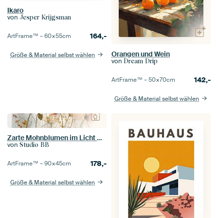
Ikaro
von
Jesper Krijgsman
164,-
ArtFrame™ –
60×55
cm
Orangen und Wein
Größe & Material selbst wählen
von
Dream Drip
142,-
ArtFrame™ –
50×70
cm
Größe & Material selbst wählen
Zarte Mohnblumen im Licht Nr. 4
von
Studio BB
178,-
ArtFrame™ –
90×45
cm
Größe & Material selbst wählen