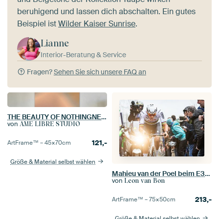
beruhigend und lassen dich abschalten. Ein gutes
Beispiel ist
Wilder Kaiser Sunrise
.
Lianne
Interior-Beratung & Service
Fragen?
Sehen Sie sich unsere FAQ an
THE BEAUTY OF NOTHINGNESS
von
ÂME LIBRE STUDIO
121,-
ArtFrame™ –
45×70
cm
Größe & Material selbst wählen
Mahieu van der Poel beim E3-Preis
von
Leon van Bon
213,-
ArtFrame™ –
75×50
cm
Größe & Material selbst wählen