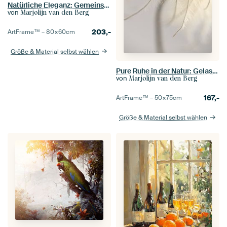
Natürliche Eleganz: Gemeinsam in der Leere
von
Marjolijn van den Berg
203,-
ArtFrame™ –
80×60
cm
Größe & Material selbst wählen
Pure Ruhe in der Natur: Gelassene Zerbrechlichkeit
von
Marjolijn van den Berg
167,-
ArtFrame™ –
50×75
cm
Größe & Material selbst wählen