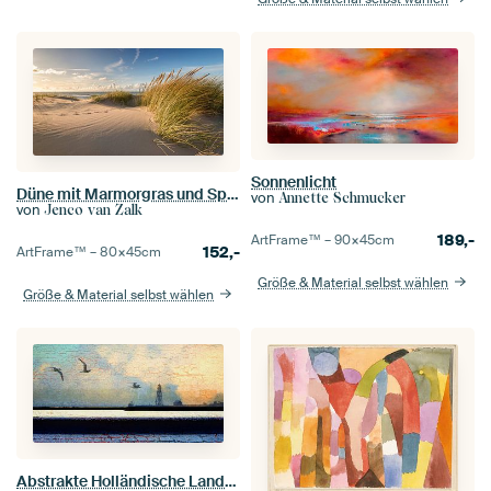
Sonnenlicht
Düne mit Marmorgras und Spuren von Vögeln
von
Annette Schmucker
von
Jenco van Zalk
189,-
ArtFrame™ –
90×45
cm
152,-
ArtFrame™ –
80×45
cm
Größe & Material selbst wählen
Größe & Material selbst wählen
Abstrakte Holländische Landschaft