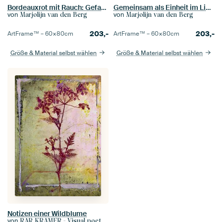
Bordeauxrot mit Rauch: Gefangen im Tragopogon
Gemeinsam als Einheit im Licht: Stille zum Loslassen
von
von
Marjolijn van den Berg
Marjolijn van den Berg
203,-
203,-
ArtFrame™ –
60×80
cm
ArtFrame™ –
60×80
cm
Größe & Material selbst wählen
Größe & Material selbst wählen
Notizen einer Wildblume
von
RAR KRAMER - Visual poet