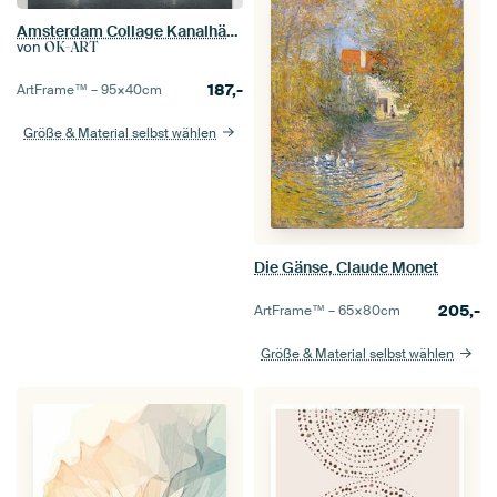
Amsterdam Collage Kanalhäuser
von
OK-ART
187,-
ArtFrame™ –
95×40
cm
Größe & Material selbst wählen
Die Gänse, Claude Monet
205,-
ArtFrame™ –
65×80
cm
Größe & Material selbst wählen