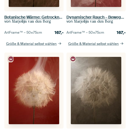
Botanische Wärme: Getrocknete Pusteblume mit einem warmen, gold-sepiafarbenen Schimmer
Dynamischer Rauch – Bewegung um den Tragopogon
von
von
Marjolijn van den Berg
Marjolijn van den Berg
167,-
167,-
ArtFrame™ –
50×75
cm
ArtFrame™ –
50×75
cm
Größe & Material selbst wählen
Größe & Material selbst wählen