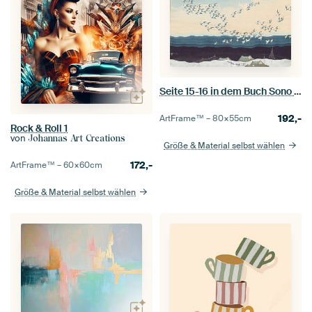
Seite 15-16 in dem Buch Sono no kaori
192,-
ArtFrame™ –
80×55
cm
Rock & Roll 1
von
Johannas Art Creations
Größe & Material selbst wählen
172,-
ArtFrame™ –
60×60
cm
Größe & Material selbst wählen