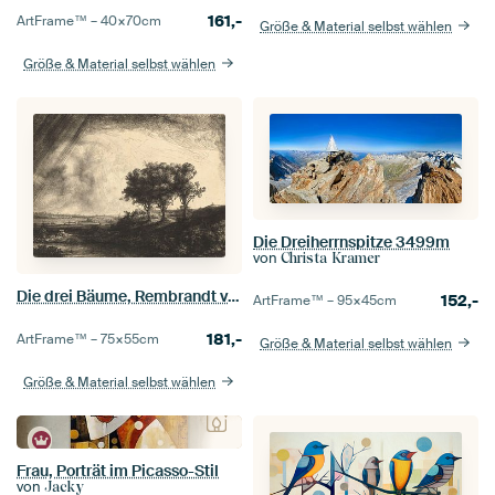
161,-
ArtFrame™ –
40×70
cm
Größe & Material selbst wählen
Größe & Material selbst wählen
Die Dreiherrnspitze 3499m
von
Christa Kramer
Die drei Bäume, Rembrandt van Rijn
152,-
ArtFrame™ –
95×45
cm
181,-
ArtFrame™ –
75×55
cm
Größe & Material selbst wählen
Größe & Material selbst wählen
Frau, Porträt im Picasso-Stil
von
Jacky