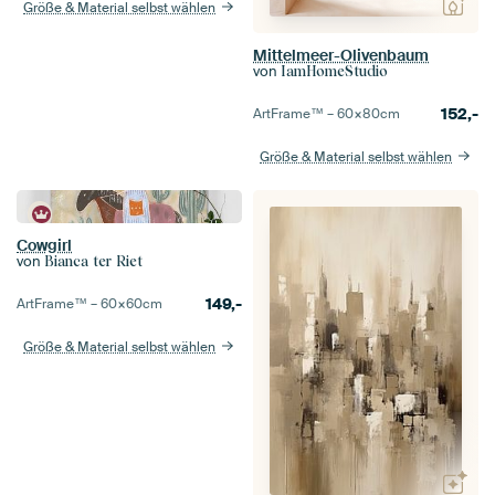
Größe & Material selbst wählen
Mittelmeer-Olivenbaum
von
IamHomeStudio
152,-
ArtFrame™ –
60×80
cm
Größe & Material selbst wählen
Cowgirl
von
Bianca ter Riet
149,-
ArtFrame™ –
60×60
cm
Größe & Material selbst wählen