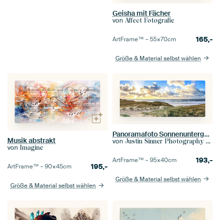
Geisha mit Fächer
von
Affect Fotografie
165,-
ArtFrame™ –
55×70
cm
Größe & Material selbst wählen
Panoramafoto Sonnenuntergang am Strand von Texel / Panoramafoto Sonnenuntergang am Strand von Texel
Musik abstrakt
von
Justin Sinner Photography (Fotograf auf Texel)
von
Imagine
193,-
ArtFrame™ –
95×40
cm
195,-
ArtFrame™ –
90×45
cm
Größe & Material selbst wählen
Größe & Material selbst wählen