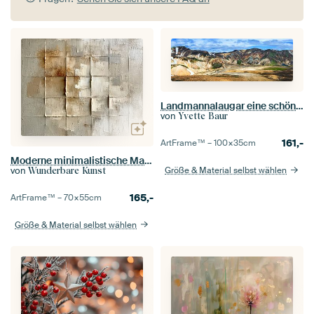
Landmannalaugar eine schöne Gegend in Island
von
Yvette Baur
161,-
ArtFrame™ –
100×35
cm
Moderne minimalistische Malerei
von
Größe & Material selbst wählen
Wunderbare Kunst
165,-
ArtFrame™ –
70×55
cm
Größe & Material selbst wählen