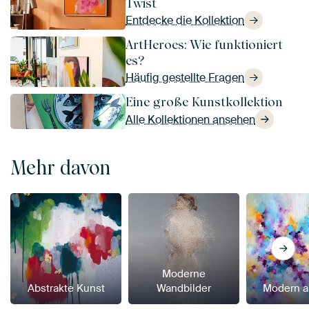
Twist
Entdecke die Kollektion
ArtHeroes: Wie funktioniert
es?
Häufig gestellte Fragen
Eine große Kunstkollektion
Alle Kollektionen ansehen
Mehr davon
Moderne
Abstrakte Kunst
Wandbilder
Modern a