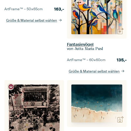
163,-
ArtFrame™ –
50×65
cm
Größe & Material selbst wählen
Fantasievögel
von
Jutta Maria Pusl
135,-
ArtFrame™ –
60×60
cm
Größe & Material selbst wählen