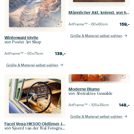
Männlicher Akt, kniend, von hinten, William Etty
159,-
ArtFrame™ –
60×60
cm
Größe & Material selbst wählen
Winterwald Idylle
von
Poster Art Shop
138,-
ArtFrame™ –
50×75
cm
Größe & Material selbst wählen
Moderne Blume
von
Abstraktes Gemälde
148,-
ArtFrame™ –
105×35
cm
Größe & Material selbst wählen
Facel Vega HK500 Oldtimer-Innenausstattung
von
Sjoerd van der Wal Fotografie