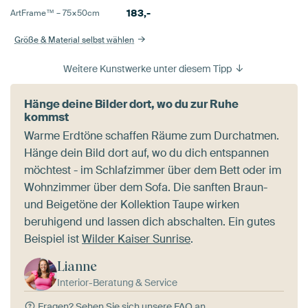
183,-
ArtFrame™ –
75×50
cm
Größe & Material selbst wählen
Weitere Kunstwerke unter diesem Tipp
Hänge deine Bilder dort, wo du zur Ruhe
kommst
Warme Erdtöne schaffen Räume zum Durchatmen.
Hänge dein Bild dort auf, wo du dich entspannen
möchtest - im Schlafzimmer über dem Bett oder im
Wohnzimmer über dem Sofa. Die sanften Braun-
und Beigetöne der Kollektion Taupe wirken
beruhigend und lassen dich abschalten. Ein gutes
Beispiel ist
Wilder Kaiser Sunrise
.
Lianne
Interior-Beratung & Service
Fragen?
Sehen Sie sich unsere FAQ an