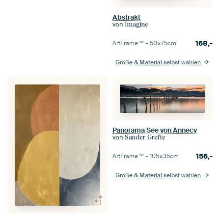
Abstrakt
von
Imagine
168,-
ArtFrame™ –
50×75
cm
Größe & Material selbst wählen
Panorama See von Annecy
von
Sander Grefte
156,-
ArtFrame™ –
105×35
cm
Größe & Material selbst wählen