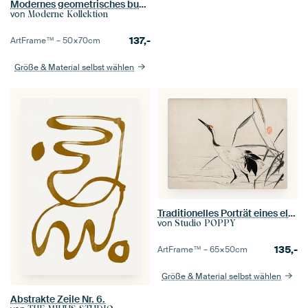
Modernes geometrisches buntes Werk
von
Moderne Kollektion
137,-
ArtFrame™ –
50×70
cm
Größe & Material selbst wählen
Traditionelles Porträt eines eleganten japanischen Kranichs von Mochizuki Gyokusen
von
Studio POPPY
135,-
ArtFrame™ –
65×50
cm
Größe & Material selbst wählen
Abstrakte Zeile Nr. 6.