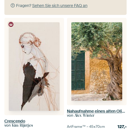
Fragen?
Sehen Sie sich unsere FAQ an
Nahaufnahme eines alten Olivenbaums vor einem rustikalen mediterranen Haus
von
Alex Winter
Crescendo
von
Kim Rijntjes
127,-
ArtFrame™ –
45×70
cm