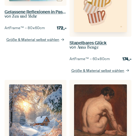
Gelassene Reflexionen in Pastell
von
Zen und Mehr
172,-
ArtFrame™ –
80×60
cm
Größe & Material selbst wählen
Stapelbares Glück
von
Anna Benge
174,-
ArtFrame™ –
60×80
cm
Größe & Material selbst wählen