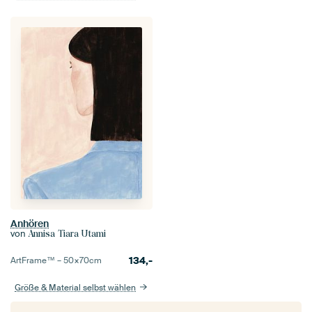
Anhören
von
Annisa Tiara Utami
134,-
ArtFrame™ –
50×70
cm
Größe & Material selbst wählen