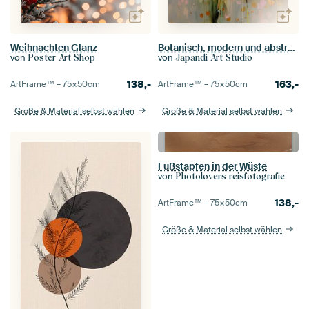
Weihnachten Glanz
Botanisch, modern und abstrakt im japanischen Stil
von
von
Poster Art Shop
Japandi Art Studio
138,-
163,-
ArtFrame™ –
75×50
cm
ArtFrame™ –
75×50
cm
Größe & Material selbst wählen
Größe & Material selbst wählen
Fußstapfen in der Wüste
von
Photolovers reisfotografie
138,-
ArtFrame™ –
75×50
cm
Größe & Material selbst wählen