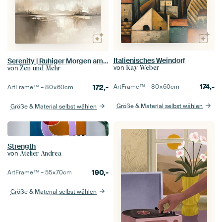
Italienisches Weindorf
Serenity | Ruhiger Morgen am See
von
von
Kay Weber
Zen und Mehr
174,-
172,-
ArtFrame™ –
80×60
cm
ArtFrame™ –
80×60
cm
Größe & Material selbst wählen
Größe & Material selbst wählen
Strength
von
Atelier Andrea
190,-
ArtFrame™ –
55×70
cm
Größe & Material selbst wählen