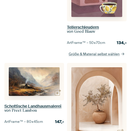
Tellerschleudern
von
Goed Blauw
134,-
ArtFrame™ –
50×70
cm
Größe & Material selbst wählen
Schottische Landhausmalerei
von
Preet Lambon
147,-
ArtFrame™ –
80×45
cm