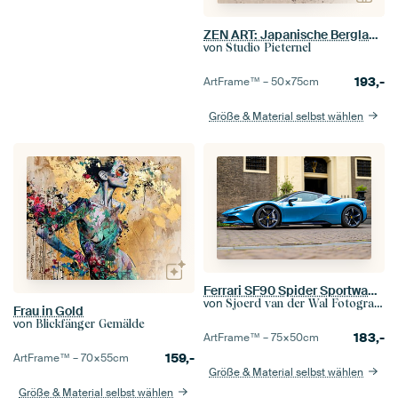
ZEN ART: Japanische Berglandschaften (Teil 2)
von
Studio Pieternel
193,-
ArtFrame™ –
50×75
cm
Größe & Material selbst wählen
Ferrari SF90 Spider Sportwagen in hellblau
von
Sjoerd van der Wal Fotografie
Frau in Gold
von
Blickfänger Gemälde
183,-
ArtFrame™ –
75×50
cm
159,-
ArtFrame™ –
70×55
cm
Größe & Material selbst wählen
Größe & Material selbst wählen