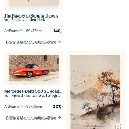
The Beauty in Simple Things
von
Marja van den Hurk
149,-
ArtFrame™ –
50×75
cm
Größe & Material selbst wählen
Mercedes-Benz 300 SL Roadster, klassischer Sportwagen
von
Sjoerd van der Wal Fotografie
207,-
ArtFrame™ –
85×45
cm
Größe & Material selbst wählen