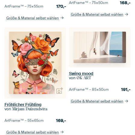
168,-
ArtFrame™ –
75×50
cm
170,-
ArtFrame™ –
75×55
cm
Größe & Material selbst wählen
Größe & Material selbst wählen
Swing mood
von
OK-ART
191,-
ArtFrame™ –
85×50
cm
Größe & Material selbst wählen
Fröhlicher Frühling
von
Mirjam Duizendstra
169,-
ArtFrame™ –
55×65
cm
Größe & Material selbst wählen