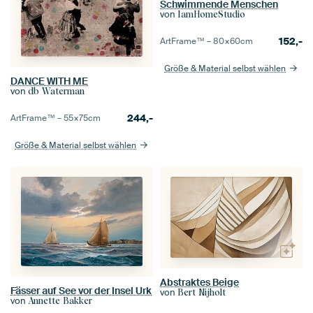
Schwimmende Menschen
von
IamHomeStudio
152,-
ArtFrame™ –
80×60
cm
Größe & Material selbst wählen
DANCE WITH ME
von
db Waterman
244,-
ArtFrame™ –
55×75
cm
Größe & Material selbst wählen
Abstraktes Beige
Fässer auf See vor der Insel Urk
von
Bert Nijholt
von
Annette Bakker