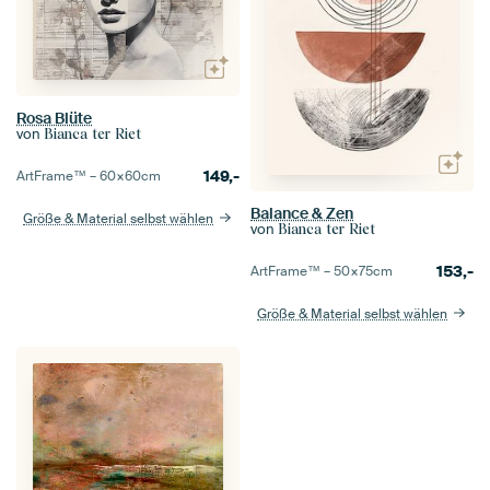
Rosa Blüte
von
Bianca ter Riet
149,-
ArtFrame™ –
60×60
cm
Balance & Zen
Größe & Material selbst wählen
von
Bianca ter Riet
153,-
ArtFrame™ –
50×75
cm
Größe & Material selbst wählen