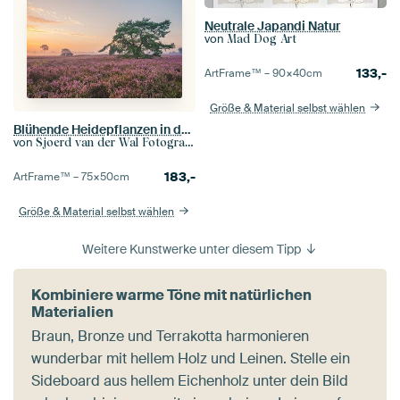
Neutrale Japandi Natur
von
Mad Dog Art
133,-
ArtFrame™ –
90×40
cm
Größe & Material selbst wählen
Blühende Heidepflanzen in der Heidelandschaft bei Sonnenaufgang im Sommer
von
Sjoerd van der Wal Fotografie
183,-
ArtFrame™ –
75×50
cm
Größe & Material selbst wählen
Weitere Kunstwerke unter diesem Tipp
Kombiniere warme Töne mit natürlichen
Materialien
Braun, Bronze und Terrakotta harmonieren
wunderbar mit hellem Holz und Leinen. Stelle ein
Sideboard aus hellem Eichenholz unter dein Bild