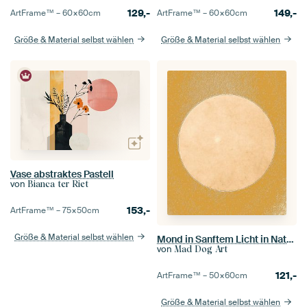
129,-
149,-
ArtFrame™ –
60×60
cm
ArtFrame™ –
60×60
cm
Größe & Material selbst wählen
Größe & Material selbst wählen
Vase abstraktes Pastell
von
Bianca ter Riet
153,-
ArtFrame™ –
75×50
cm
Größe & Material selbst wählen
Mond in Sanftem Licht in Naturfarben
von
Mad Dog Art
121,-
ArtFrame™ –
50×60
cm
Größe & Material selbst wählen