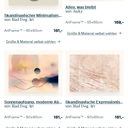
Alles, was bleibt
von
Jacky
Skandinavischer Minimalismus Erdiges Beige
von
Mad Dog Art
169,-
ArtFrame™ –
55×65
cm
161,-
ArtFrame™ –
60×80
cm
Größe & Material selbst wählen
Größe & Material selbst wählen
Sonnenaufgang, moderne Abstraktion in Pastell Gelb
Skandinavische Expressionismus Abstraktion Beige
von
von
Mad Dog Art
Mad Dog Art
161,-
161,-
ArtFrame™ –
80×60
cm
ArtFrame™ –
80×60
cm