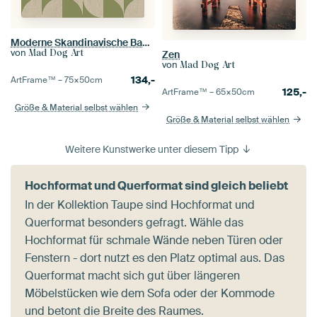
Moderne Skandinavische Bauhaus Abstraktion Organisch
von
Mad Dog Art
Zen
von
Mad Dog Art
134,-
ArtFrame™ –
75×50
cm
125,-
ArtFrame™ –
65×50
cm
Größe & Material selbst wählen
Größe & Material selbst wählen
Weitere Kunstwerke unter diesem Tipp
Hochformat und Querformat sind gleich beliebt
In der Kollektion Taupe sind Hochformat und
Querformat besonders gefragt. Wähle das
Hochformat für schmale Wände neben Türen oder
Fenstern - dort nutzt es den Platz optimal aus. Das
Querformat macht sich gut über längeren
Möbelstücken wie dem Sofa oder der Kommode
und betont die Breite des Raumes.