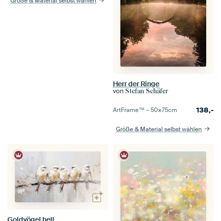
Größe & Material selbst wählen
Herr der Ringe
von
Stefan Schäfer
138,-
ArtFrame™ –
50×75
cm
Größe & Material selbst wählen
Goldvögel hell