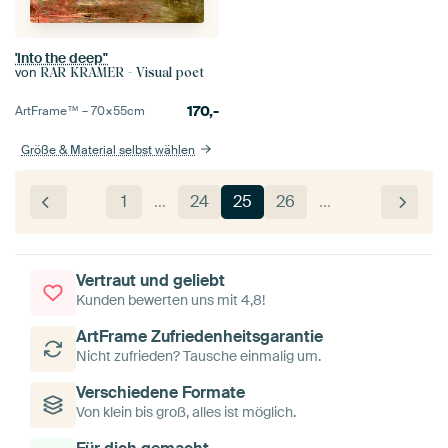
'Into the deep"
von
RAR KRAMER - Visual poet
170,-
ArtFrame™ –
70×55
cm
Größe & Material selbst wählen
1
…
24
25
26
…
Vertraut und geliebt
Kunden bewerten uns mit 4,8!
ArtFrame Zufriedenheitsgarantie
Nicht zufrieden? Tausche einmalig um.
Verschiedene Formate
Von klein bis groß, alles ist möglich.