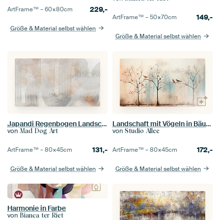
229,-
ArtFrame™ –
60×80
cm
149,-
ArtFrame™ –
50×70
cm
Größe & Material selbst wählen
Größe & Material selbst wählen
Landschaft mit Vögeln in Bäumen
Japandi Regenbogen Landschaft
von
von
Studio Allee
Mad Dog Art
172,-
131,-
ArtFrame™ –
80×45
cm
ArtFrame™ –
80×45
cm
Größe & Material selbst wählen
Größe & Material selbst wählen
Harmonie in Farbe
von
Bianca ter Riet