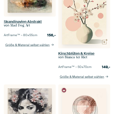
Skandinavien Abstrakt
von
Mad Dog Art
156,-
ArtFrame™ –
80×55
cm
Größe & Material selbst wählen
Kirschblüten & Kreise
von
Bianca ter Riet
149,-
ArtFrame™ –
50×70
cm
Größe & Material selbst wählen