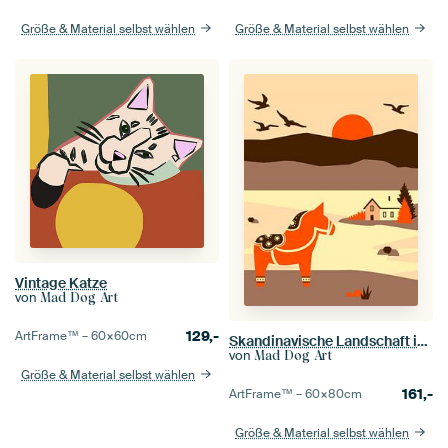
Größe & Material selbst wählen
Größe & Material selbst wählen
Vintage Katze
von
Mad Dog Art
129,-
ArtFrame™ –
60×60
cm
Skandinavische Landschaft in Schweden
von
Mad Dog Art
Größe & Material selbst wählen
161,-
ArtFrame™ –
60×80
cm
Größe & Material selbst wählen