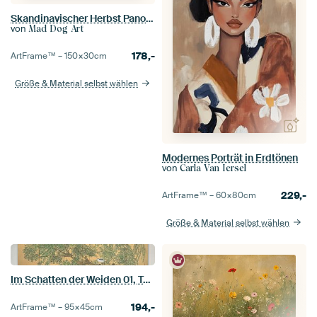
Skandinavischer Herbst Panoramabild
von
Mad Dog Art
178,-
ArtFrame™ –
150×30
cm
Größe & Material selbst wählen
Modernes Porträt in Erdtönen
von
Carla Van Iersel
229,-
ArtFrame™ –
60×80
cm
Größe & Material selbst wählen
Im Schatten der Weiden 01, Tsuchida Bakusen
194,-
ArtFrame™ –
95×45
cm