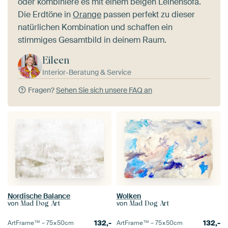
oder kombiniere es mit einem beigen Leinensofa.
Die Erdtöne in
Orange
passen perfekt zu dieser
natürlichen Kombination und schaffen ein
stimmiges Gesamtbild in deinem Raum.
Eileen
Interior-Beratung & Service
Fragen?
Sehen Sie sich unsere FAQ an
Nordische Balance
Wolken
von
von
Mad Dog Art
Mad Dog Art
132,-
132,-
ArtFrame™ –
75×50
cm
ArtFrame™ –
75×50
cm