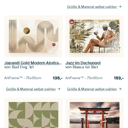
Größe & Material selbst wählen
Japandi Gold Modern Abstrakt Geometrisch Organisch
Jazz im Dschungel
von
von
Mad Dog Art
Bianca ter Riet
135,-
153,-
ArtFrame™ –
75×50
cm
ArtFrame™ –
75×50
cm
Größe & Material selbst wählen
Größe & Material selbst wählen