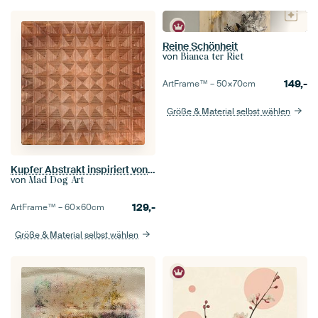
Reine Schönheit
von
Bianca ter Riet
149,-
ArtFrame™ –
50×70
cm
Größe & Material selbst wählen
Kupfer Abstrakt inspiriert von Piet Mondrian
von
Mad Dog Art
129,-
ArtFrame™ –
60×60
cm
Größe & Material selbst wählen