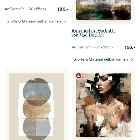
180,-
ArtFrame™ –
80×55
cm
Größe & Material selbst wählen
Ameland im Herbst II
von
Mad Dog Art
156,-
ArtFrame™ –
80×55
cm
Größe & Material selbst wählen