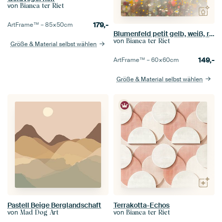
von
Bianca ter Riet
179,-
ArtFrame™ –
85×50
cm
Blumenfeld petit gelb, weiß, rosa
von
Bianca ter Riet
Größe & Material selbst wählen
149,-
ArtFrame™ –
60×60
cm
Größe & Material selbst wählen
Pastell Beige Berglandschaft
Terrakotta-Echos
von
von
Mad Dog Art
Bianca ter Riet