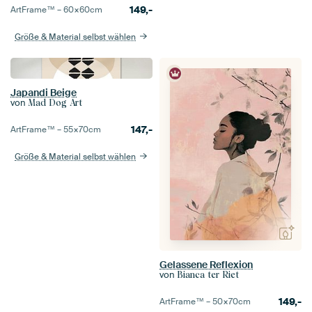
149,-
ArtFrame™ –
60×60
cm
Größe & Material selbst wählen
Japandi Beige
von
Mad Dog Art
147,-
ArtFrame™ –
55×70
cm
Größe & Material selbst wählen
Gelassene Reflexion
von
Bianca ter Riet
149,-
ArtFrame™ –
50×70
cm