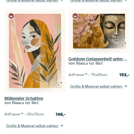
Größe & Material selbst wählen
Größe & Material selbst wählen
Goldene Gelassenheit unter Pink Bloese
von
Bianca ter Riet
153,-
ArtFrame™ –
75×50
cm
Größe & Material selbst wählen
Blühender Schatten
von
Bianca ter Riet
149,-
ArtFrame™ –
50×70
cm
Größe & Material selbst wählen