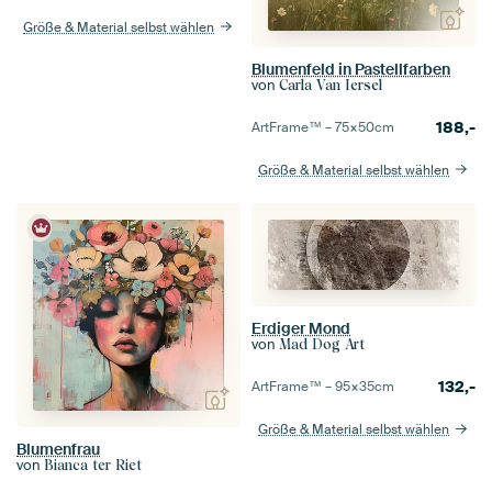
Größe & Material selbst wählen
Blumenfeld in Pastellfarben
von
Carla Van Iersel
188,-
ArtFrame™ –
75×50
cm
Größe & Material selbst wählen
Erdiger Mond
von
Mad Dog Art
132,-
ArtFrame™ –
95×35
cm
Größe & Material selbst wählen
Blumenfrau
von
Bianca ter Riet