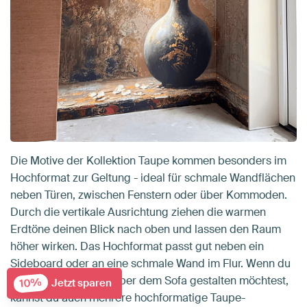
Die Motive der Kollektion Taupe kommen besonders im
Hochformat zur Geltung - ideal für schmale Wandflächen
neben Türen, zwischen Fenstern oder über Kommoden.
Durch die vertikale Ausrichtung ziehen die warmen
Erdtöne deinen Blick nach oben und lassen den Raum
höher wirken. Das Hochformat passt gut neben ein
Sideboard oder an eine schmale Wand im Flur. Wenn du
eine breitere Fläche über dem Sofa gestalten möchtest,
10%
Jetzt sparen
kannst du auch mehrere hochformatige Taupe-