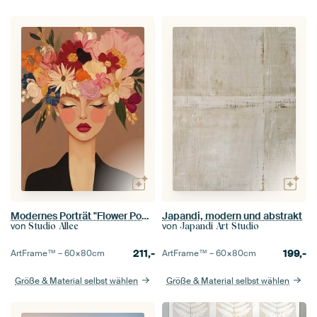
Modernes Porträt "Flower Power"
Japandi, modern und abstrakt
von
von
Studio Allee
Japandi Art Studio
211,-
199,-
ArtFrame™ –
60×80
cm
ArtFrame™ –
60×80
cm
Größe & Material selbst wählen
Größe & Material selbst wählen