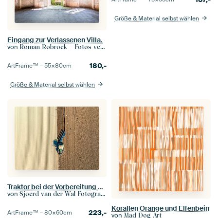
Größe & Material selbst wählen
Eingang zur Verlassenen Villa.
von
Roman Robroek – Fotos verlassener Gebäude
180,-
ArtFrame™ –
55×80
cm
Größe & Material selbst wählen
Traktor bei der Vorbereitung des Bodens für die Anpflanzung von Pflanzen
von
Sjoerd van der Wal Fotografie
Korallen Orange und Elfenbein
223,-
ArtFrame™ –
80×60
cm
von
Mad Dog Art