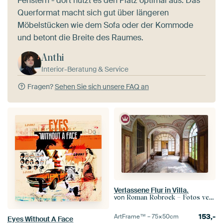
Fenstern - dort nutzt es den Platz optimal aus. Das
Querformat macht sich gut über längeren
Möbelstücken wie dem Sofa oder der Kommode
und betont die Breite des Raumes.
Anthi
Interior-Beratung & Service
Fragen?
Sehen Sie sich unsere FAQ an
Verlassene Flur in Villa.
von
Roman Robroek – Fotos verlassener Gebäude
153,-
ArtFrame™ –
75×50
cm
Eyes Without A Face