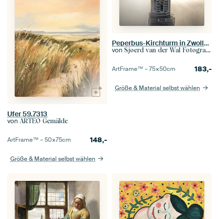
Peperbus-Kirchturm in Zwolle über dem Nebel
von
Sjoerd van der Wal Fotografie
183,-
ArtFrame™ –
75×50
cm
Größe & Material selbst wählen
Ufer 59.7313
von
ARTEO Gemälde
148,-
ArtFrame™ –
50×75
cm
Größe & Material selbst wählen