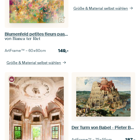
Größe & Material selbst wählen
Blumenfeld petites fleurs pastell
von
Bianca ter Riet
149,-
ArtFrame™ –
60×60
cm
Größe & Material selbst wählen
Der Turm von Babel - Pieter Bruegel
187,-
ArtFrame™ –
75×55
cm