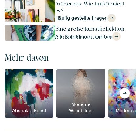
ArtHeroes: Wie funktioniert
es?
Häufig gestellte Fragen
Eine große Kunstkollektion
Alle Kollektionen ansehen
Mehr davon
Moderne
Abstrakte Kunst
Wandbilder
Modern a