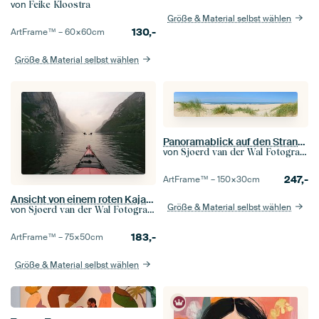
von
Feike Kloostra
Größe & Material selbst wählen
130,-
ArtFrame™ –
60×60
cm
Größe & Material selbst wählen
Panoramablick auf den Strand im Sommer an der Nordsee
von
Sjoerd van der Wal Fotografie
247,-
ArtFrame™ –
150×30
cm
Ansicht von einem roten Kajak im Lysefjord in dreling Dämmerung Norwegens am Ende eines bewölkten un
Größe & Material selbst wählen
von
Sjoerd van der Wal Fotografie
183,-
ArtFrame™ –
75×50
cm
Größe & Material selbst wählen