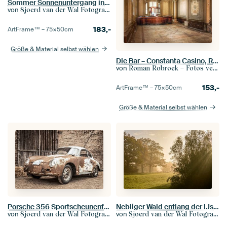
Sommer Sonnenuntergang in den Dünen am Nordseestrand
von
Sjoerd van der Wal Fotografie
183,-
ArtFrame™ –
75×50
cm
Größe & Material selbst wählen
Die Bar – Constanta Casino, Rumänien.
von
Roman Robroek – Fotos verlassener Gebäude
153,-
ArtFrame™ –
75×50
cm
Größe & Material selbst wählen
Porsche 356 Sportscheunenfund mit viel Patina
Nebliger Wald entlang der IJssel im Herbst
von
von
Sjoerd van der Wal Fotografie
Sjoerd van der Wal Fotografie