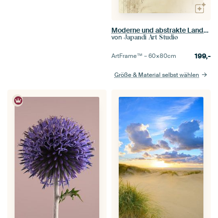
Moderne und abstrakte Landschaft in Erdtönen, japanischer Stil.
von
Japandi Art Studio
199,-
ArtFrame™ –
60×80
cm
Größe & Material selbst wählen