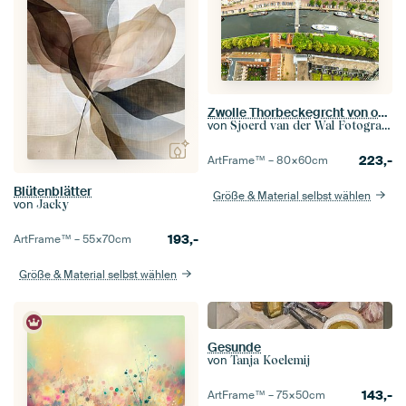
Zwolle Thorbeckegrcht von oben im Sommer
von
Sjoerd van der Wal Fotografie
223,-
ArtFrame™ –
80×60
cm
Blütenblätter
Größe & Material selbst wählen
von
Jacky
193,-
ArtFrame™ –
55×70
cm
Größe & Material selbst wählen
Gesunde
von
Tanja Koelemij
143,-
ArtFrame™ –
75×50
cm