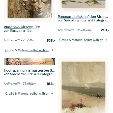
Panoramablick auf den Strand im Sommer an der Nordsee
von
Sjoerd van der Wal Fotografie
Buddha & Kirschblüte
210,-
ArtFrame™ –
95×40
cm
von
Bianca ter Riet
Größe & Material selbst wählen
153,-
ArtFrame™ –
75×50
cm
Größe & Material selbst wählen
Hochspannungsmasten bei Sonnenuntergang
von
Sjoerd van der Wal Fotografie
183,-
ArtFrame™ –
75×50
cm
Größe & Material selbst wählen