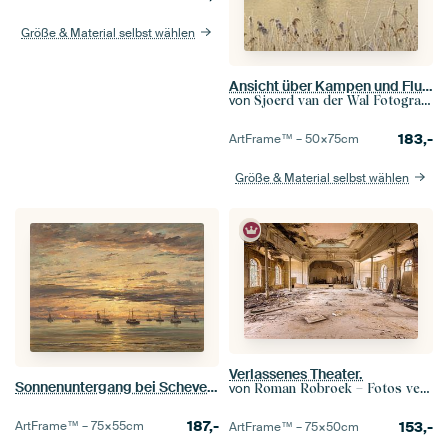
Größe & Material selbst wählen
Ansicht über Kampen und Fluss IJssel im Winter in Holland
von
Sjoerd van der Wal Fotografie
183,-
ArtFrame™ –
50×75
cm
Größe & Material selbst wählen
Verlassenes Theater.
Sonnenuntergang bei Scheveningen, Hendrik Willem Mesdag
von
Roman Robroek – Fotos verlassener Gebäude
187,-
153,-
ArtFrame™ –
75×55
cm
ArtFrame™ –
75×50
cm