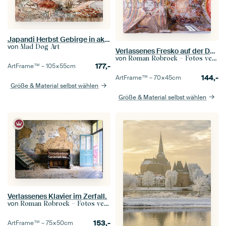
Japandi Herbst Gebirge in aktuellen erdigen Farben
von
Mad Dog Art
Verlassenes Fresko auf der Decke.
von
Roman Robroek – Fotos verlassener Gebäude
177,-
ArtFrame™ –
105×55
cm
144,-
ArtFrame™ –
70×45
cm
Größe & Material selbst wählen
Größe & Material selbst wählen
Verlassenes Klavier im Zerfall.
von
Roman Robroek – Fotos verlassener Gebäude
153,-
ArtFrame™ –
75×50
cm