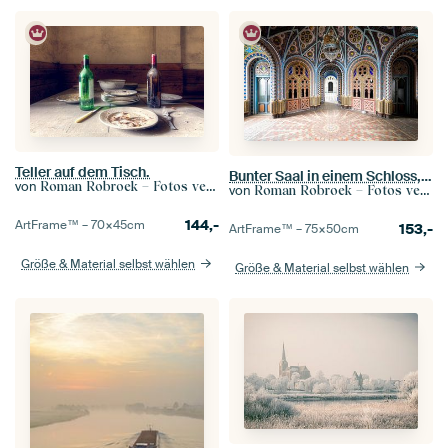
Teller auf dem Tisch.
Bunter Saal in einem Schloss, Italien.
von
Roman Robroek – Fotos verlassener Gebäude
von
Roman Robroek – Fotos verlassener Gebäude
144,-
ArtFrame™ –
70×45
cm
153,-
ArtFrame™ –
75×50
cm
Größe & Material selbst wählen
Größe & Material selbst wählen