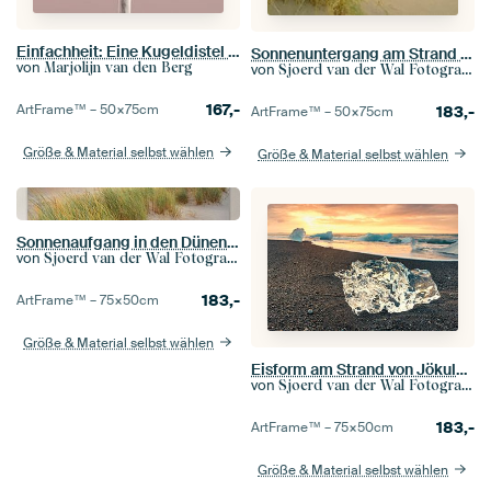
Einfachheit: Eine Kugeldistel blüht
Sonnenuntergang am Strand von Texel mit Sanddünen im Vordergrund
von
Marjolijn van den Berg
von
Sjoerd van der Wal Fotografie
167,-
ArtFrame™ –
50×75
cm
183,-
ArtFrame™ –
50×75
cm
Größe & Material selbst wählen
Größe & Material selbst wählen
Sonnenaufgang in den Dünen der Insel Texel in der Wattenmeerregion
von
Sjoerd van der Wal Fotografie
183,-
ArtFrame™ –
75×50
cm
Größe & Material selbst wählen
Eisform am Strand von Jökulsárlón bei Sonnenuntergang in Island
von
Sjoerd van der Wal Fotografie
183,-
ArtFrame™ –
75×50
cm
Größe & Material selbst wählen