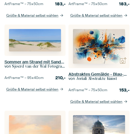
183,-
183,-
ArtFrame™ –
75×50
cm
ArtFrame™ –
75×50
cm
Größe & Material selbst wählen
Größe & Material selbst wählen
Sommer am Strand mit Sanddünen und Wellen
von
Sjoerd van der Wal Fotografie
Abstraktes Gemälde – Blau-Orange, lebendig und dynamisch
210,-
ArtFrame™ –
95×40
cm
von
Joriali Abstrakte Kunst
Größe & Material selbst wählen
153,-
ArtFrame™ –
75×50
cm
Größe & Material selbst wählen