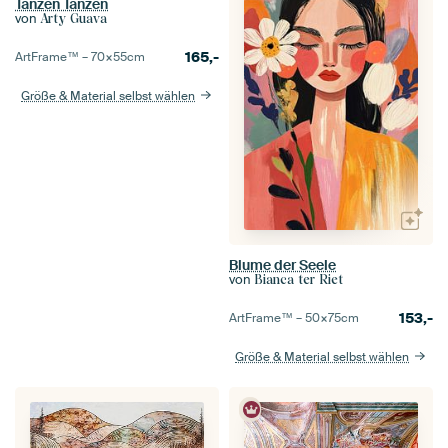
Tanzen Tanzen
von
Arty Guava
165,-
ArtFrame™ –
70×55
cm
Größe & Material selbst wählen
Blume der Seele
von
Bianca ter Riet
153,-
ArtFrame™ –
50×75
cm
Größe & Material selbst wählen