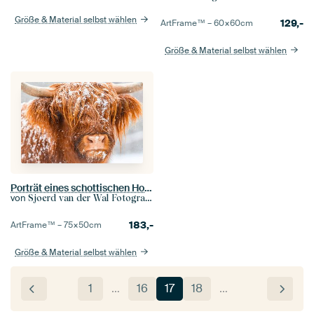
Größe & Material selbst wählen
129,-
ArtFrame™ –
60×60
cm
Größe & Material selbst wählen
Porträt eines schottischen Hochlandrindes im Schnee
von
Sjoerd van der Wal Fotografie
183,-
ArtFrame™ –
75×50
cm
Größe & Material selbst wählen
1
…
16
17
18
…