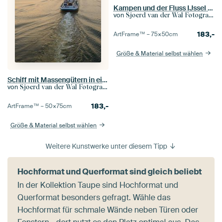
Kampen und der Fluss IJssel im Winter in Holland
von
Sjoerd van der Wal Fotografie
183,-
ArtFrame™ –
75×50
cm
Größe & Material selbst wählen
Schiff mit Massengütern in einem Sonnenaufgang über dem Fluss IJssel
von
Sjoerd van der Wal Fotografie
183,-
ArtFrame™ –
50×75
cm
Größe & Material selbst wählen
Weitere Kunstwerke unter diesem Tipp
Hochformat und Querformat sind gleich beliebt
In der Kollektion Taupe sind Hochformat und
Querformat besonders gefragt. Wähle das
Hochformat für schmale Wände neben Türen oder