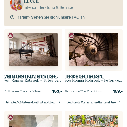
Eileen
Interior-Beratung & Service
Fragen?
Sehen Sie sich unsere FAQ an
Verlassenes Klavier im Hotel.
Treppe des Theaters.
von
von
Roman Robroek – Fotos verlassener Gebäude
Roman Robroek – Fotos verlassener Gebäude
153,-
153,-
ArtFrame™ –
75×50
cm
ArtFrame™ –
75×50
cm
Größe & Material selbst wählen
Größe & Material selbst wählen