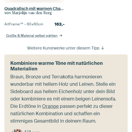
Quadratisch mit warmen Champagner- und Beigetönen: Tröpfchen glitzern auf dem Flaum
von
Marjolijn van den Berg
163,-
ArtFrame™ –
60×60
cm
Größe & Material selbst wählen
Weitere Kunstwerke unter diesem Tipp
Kombiniere warme Töne mit natürlichen
Materialien
Braun, Bronze und Terrakotta harmonieren
wunderbar mit hellem Holz und Leinen. Stelle ein
Sideboard aus hellem Eichenholz unter dein Bild
oder kombiniere es mit einem beigen Leinensofa.
Die Erdtöne in
Orange
passen perfekt zu dieser
natürlichen Kombination und schaffen ein
stimmiges Gesamtbild in deinem Raum.