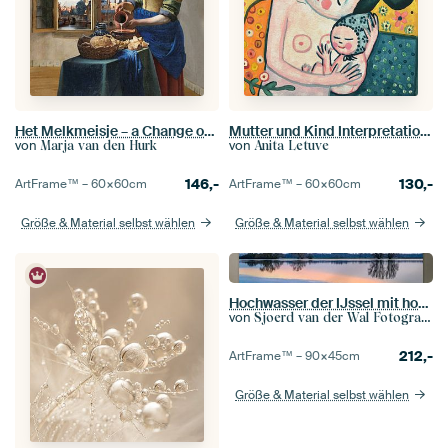
Het Melkmeisje – a Change of View
Mutter und Kind Interpretation von Gustav Klimt | Mutterschaftskunst | Mutter mit Baby Gemälde
von
von
Marja van den Hurk
Anita Letuve
146,-
130,-
ArtFrame™ –
60×60
cm
ArtFrame™ –
60×60
cm
Größe & Material selbst wählen
Größe & Material selbst wählen
Hochwasser der IJssel mit hohen Wasserständen in den Überschwemmungsgebieten
von
Sjoerd van der Wal Fotografie
212,-
ArtFrame™ –
90×45
cm
Größe & Material selbst wählen