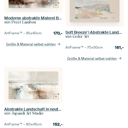
Moderne abstrakte Malerei Bäume
von
Preet Lambon
Soft Breeze' | Abstrakte Landschaft in ruhigen, warmen Farben
170,-
ArtFrame™ –
95×40
cm
von
Ceder Art
Größe & Material selbst wählen
161,-
ArtFrame™ –
70×50
cm
Größe & Material selbst wählen
Abstrakte Landschaft in neutralen Tönen, Japandi-Stil
von
Japandi Art Studio
152,-
ArtFrame™ –
80×45
cm