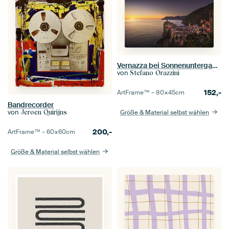
Vernazza bei Sonnenuntergang. Cinque Terre, Italien
von
Stefano Orazzini
152,-
ArtFrame™ –
80×45
cm
Bandrecorder
von
Jeroen Quirijns
Größe & Material selbst wählen
200,-
ArtFrame™ –
60×60
cm
Größe & Material selbst wählen