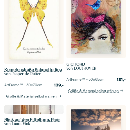
G CHORD
von
LOUI JOVER
Kometenstraße Schmetterling
von
Jasper de Ruiter
131,-
ArtFrame™ –
50×65
cm
139,-
ArtFrame™ –
50×70
cm
Größe & Material selbst wählen
Größe & Material selbst wählen
Blick auf den Eiffelturm, Paris
von
Laura Vink