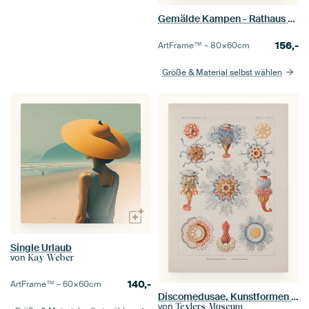
Gemälde Kampen - Rathaus und Gerichtsgebäude Kampen - Cornelis Springer
156,-
ArtFrame™ –
80×60
cm
Größe & Material selbst wählen
Single Urlaub
von
Kay Weber
140,-
ArtFrame™ –
60×60
cm
Discomedusae, Kunstformen der Natur, E.Haeckel, 1904 - Sammlung Teylers Museum
von
Teylers Museum