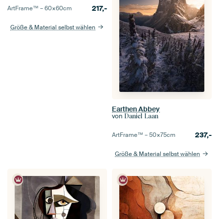
217,-
ArtFrame™ –
60×60
cm
Größe & Material selbst wählen
Earthen Abbey
von
Daniel Laan
237,-
ArtFrame™ –
50×75
cm
Größe & Material selbst wählen