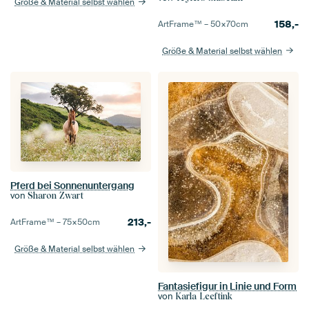
Größe & Material selbst wählen
158,-
ArtFrame™ –
50×70
cm
Größe & Material selbst wählen
Pferd bei Sonnenuntergang
von
Sharon Zwart
213,-
ArtFrame™ –
75×50
cm
Größe & Material selbst wählen
Fantasiefigur in Linie und Form
von
Karla Leeftink