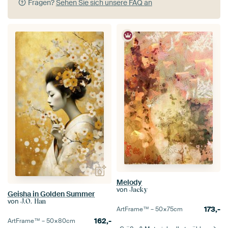
Fragen?
Sehen Sie sich unsere FAQ an
Melody
von
Jacky
Geisha in Golden Summer
von
J.O. Han
173,-
ArtFrame™ –
50×75
cm
162,-
ArtFrame™ –
50×80
cm