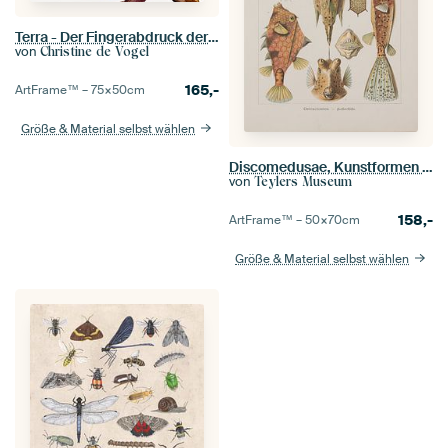
Terra - Der Fingerabdruck der Blätter
von
Christine de Vogel
165,-
ArtFrame™ –
75×50
cm
Größe & Material selbst wählen
Discomedusae, Kunstformen der Natur, E.Haeckel, 1904 - Sammlung Teylers Museum
von
Teylers Museum
158,-
ArtFrame™ –
50×70
cm
Größe & Material selbst wählen