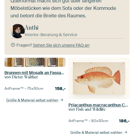
Querformat macht sich gut über längeren
Möbelstücken wie dem Sofa oder der Kommode
und betont die Breite des Raumes.
Anthi
Interior-Beratung & Service
Fragen?
Sehen Sie sich unsere FAQ an
Brunnen mit Mosaik an Fassade in Rabat Marokko
von
Dieter Walther
158,-
ArtFrame™ –
75×50
cm
Größe & Material selbst wählen
Priacanthus macracanthus Cuvier, Kawahara Keiga
von
Fish and Wildlife
186,-
ArtFrame™ –
80×50
cm
Größe & Material selbst wählen