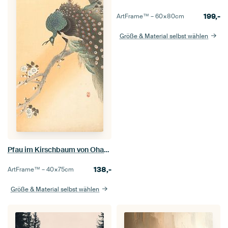
199,-
ArtFrame™ –
60×80
cm
Größe & Material selbst wählen
Pfau im Kirschbaum von Ohara Koson
138,-
ArtFrame™ –
40×75
cm
Größe & Material selbst wählen