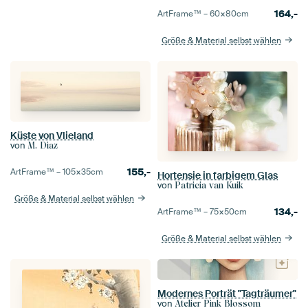
164,-
ArtFrame™ –
60×80
cm
Größe & Material selbst wählen
Küste von Vlieland
von
M. Diaz
155,-
ArtFrame™ –
105×35
cm
Hortensie in farbigem Glas
von
Patricia van Kuik
Größe & Material selbst wählen
134,-
ArtFrame™ –
75×50
cm
Größe & Material selbst wählen
Modernes Porträt "Tagträumer"
von
Atelier Pink Blossom