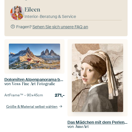
Eileen
Interior-Beratung & Service
Fragen?
Sehen Sie sich unsere FAQ an
Dolomiten Alpenpanorama bei den drei Zinnen in Südtirol
von
Voss Fine Art Fotografie
271,-
ArtFrame™ –
90×45
cm
Größe & Material selbst wählen
Das Mädchen mit dem Perlenohrring - Abstrakt
von
JunoArt