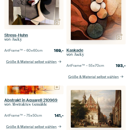
Stress-Huhn
von
Jacky
Kaskade
169,-
ArtFrame™ –
60×60
cm
von
Jacky
Größe & Material selbst wählen
193,-
ArtFrame™ –
55×70
cm
Größe & Material selbst wählen
Abstrakt in Aquarell 210969
von
Abstraktes Gemälde
141,-
ArtFrame™ –
75×50
cm
Größe & Material selbst wählen