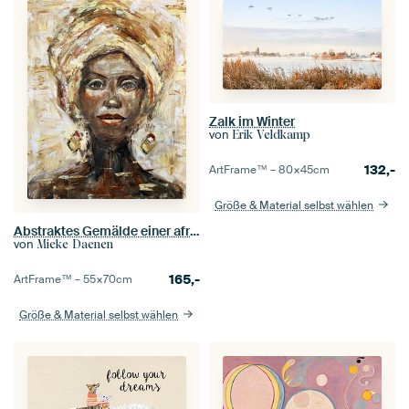
Zalk im Winter
von
Erik Veldkamp
132,-
ArtFrame™ –
80×45
cm
Größe & Material selbst wählen
Abstraktes Gemälde einer afrikanischen Frau
von
Mieke Daenen
165,-
ArtFrame™ –
55×70
cm
Größe & Material selbst wählen