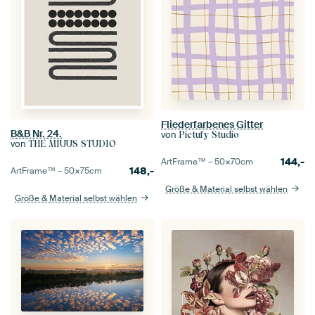
Fliederfarbenes Gitter
B&B Nr. 24.
von
Pictufy Studio
von
THE MIUUS STUDIO
144,-
ArtFrame™ –
50×70
cm
148,-
ArtFrame™ –
50×75
cm
Größe & Material selbst wählen
Größe & Material selbst wählen