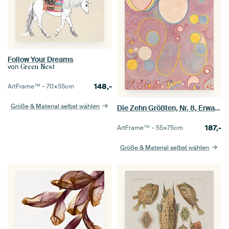
Follow Your Dreams
von
Green Nest
148,-
ArtFrame™ –
70×55
cm
Größe & Material selbst wählen
Die Zehn Größten, Nr. 8, Erwachsensein, Hilma af Klint
187,-
ArtFrame™ –
55×75
cm
Größe & Material selbst wählen