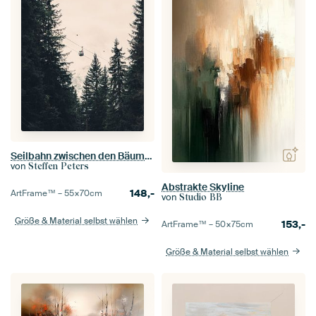
Seilbahn zwischen den Bäumen
von
Steffen Peters
Abstrakte Skyline
148,-
ArtFrame™ –
55×70
cm
von
Studio BB
Größe & Material selbst wählen
153,-
ArtFrame™ –
50×75
cm
Größe & Material selbst wählen