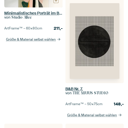
Minimalistisches Porträt im Bohemian-Stil
von
Studio Allee
211,-
ArtFrame™ –
60×80
cm
Größe & Material selbst wählen
B&B Nr. 7.
von
THE MIUUS STUDIO
148,-
ArtFrame™ –
50×75
cm
Größe & Material selbst wählen