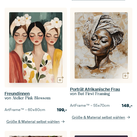
Porträt Afrikanische Frau
Freundinnen
von
But First Framing
von
Atelier Pink Blossom
148,-
ArtFrame™ –
55×70
cm
199,-
ArtFrame™ –
60×80
cm
Größe & Material selbst wählen
Größe & Material selbst wählen