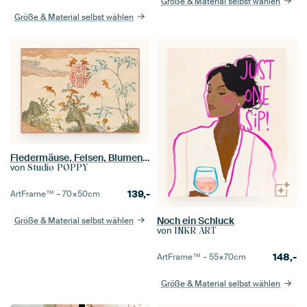
Größe & Material selbst wählen
Größe & Material selbst wählen
Fledermäuse, Felsen, Blumen ovale Kalligraphie (18. Jahrhundert) Gemälde von Zhang
von
Studio POPPY
139,-
ArtFrame™ –
70×50
cm
Noch ein Schluck
Größe & Material selbst wählen
von
INKR ART
148,-
ArtFrame™ –
55×70
cm
Größe & Material selbst wählen