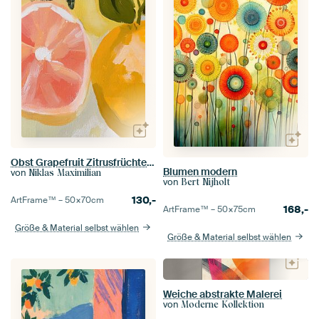
Obst Grapefruit Zitrusfrüchte Küche Dopamin-Dekor
Blumen modern
von
Niklas Maximilian
von
Bert Nijholt
130,-
ArtFrame™ –
50×70
cm
168,-
ArtFrame™ –
50×75
cm
Größe & Material selbst wählen
Größe & Material selbst wählen
Weiche abstrakte Malerei
von
Moderne Kollektion