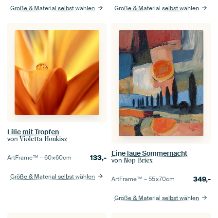
Größe & Material selbst wählen
Größe & Material selbst wählen
Lilie mit Tropfen
von
Violetta Honkisz
Eine laue Sommernacht
133,-
ArtFrame™ –
60×60
cm
von
Nop Briex
Größe & Material selbst wählen
349,-
ArtFrame™ –
55×70
cm
Größe & Material selbst wählen