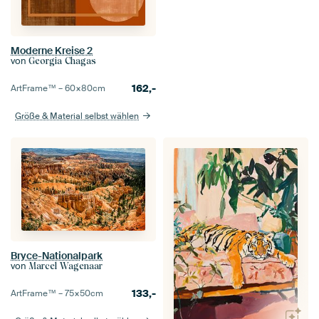
Moderne Kreise 2
von
Georgia Chagas
162,-
ArtFrame™ –
60×80
cm
Größe & Material selbst wählen
Bryce-Nationalpark
von
Marcel Wagenaar
133,-
ArtFrame™ –
75×50
cm