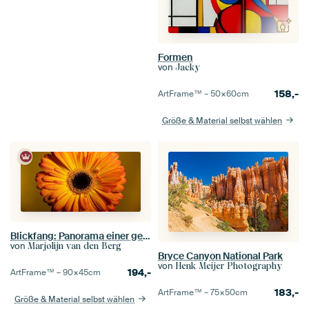
Formen
von
Jacky
158,-
ArtFrame™ –
50×60
cm
Größe & Material selbst wählen
Blickfang: Panorama einer gelb-orangen Gerbera
von
Marjolijn van den Berg
Bryce Canyon National Park
von
Henk Meijer Photography
194,-
ArtFrame™ –
90×45
cm
183,-
ArtFrame™ –
75×50
cm
Größe & Material selbst wählen