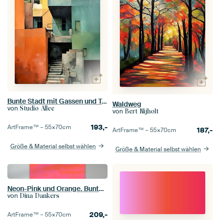
Bunte Stadt mit Gassen und Treppen
Waldweg
von
Studio Allee
von
Bert Nijholt
193,-
ArtFrame™ –
55×70
cm
187,-
ArtFrame™ –
55×70
cm
Größe & Material selbst wählen
Größe & Material selbst wählen
Neon-Pink und Orange. Bunte abstrakte moderne Kunst. Pop der Farben.
von
Dina Dankers
209,-
ArtFrame™ –
55×70
cm