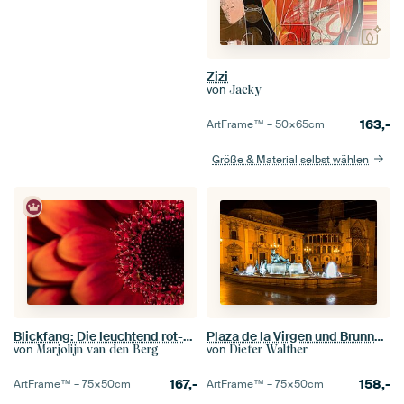
Zizi
von
Jacky
163,-
ArtFrame™ –
50×65
cm
Größe & Material selbst wählen
Blickfang: Die leuchtend rot-orangefarbene Gerbera
Plaza de la Virgen und Brunnen in Valencia Spanien Nachtaufnahme
von
von
Marjolijn van den Berg
Dieter Walther
167,-
158,-
ArtFrame™ –
75×50
cm
ArtFrame™ –
75×50
cm