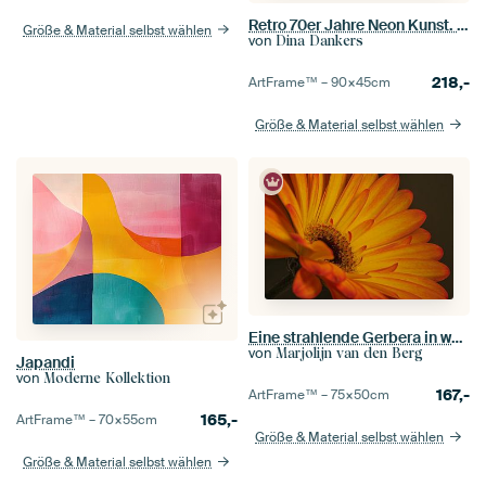
Retro 70er Jahre Neon Kunst. Abstrakter Farbverlauf in Lila, Orange, Rosa
Größe & Material selbst wählen
von
Dina Dankers
218,-
ArtFrame™ –
90×45
cm
Größe & Material selbst wählen
Eine strahlende Gerbera in warmen Farben
von
Marjolijn van den Berg
Japandi
von
Moderne Kollektion
167,-
ArtFrame™ –
75×50
cm
165,-
ArtFrame™ –
70×55
cm
Größe & Material selbst wählen
Größe & Material selbst wählen