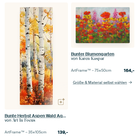
Bunter Blumengarten
von
Karen Kaspar
164,-
ArtFrame™ –
75×50
cm
Größe & Material selbst wählen
Bunte Herbst Aspen Wald Aquarellmalerei
von
Art In Focus
139,-
ArtFrame™ –
35×105
cm