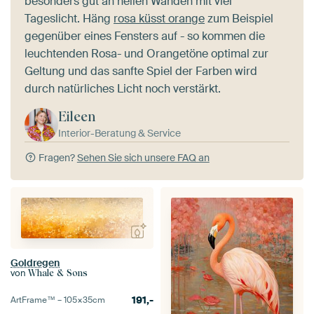
besonders gut an hellen Wänden mit viel
Tageslicht. Häng
rosa küsst orange
zum Beispiel
gegenüber eines Fensters auf - so kommen die
leuchtenden Rosa- und Orangetöne optimal zur
Geltung und das sanfte Spiel der Farben wird
durch natürliches Licht noch verstärkt.
Eileen
Interior-Beratung & Service
Fragen?
Sehen Sie sich unsere FAQ an
Goldregen
von
Whale & Sons
191,-
ArtFrame™ –
105×35
cm