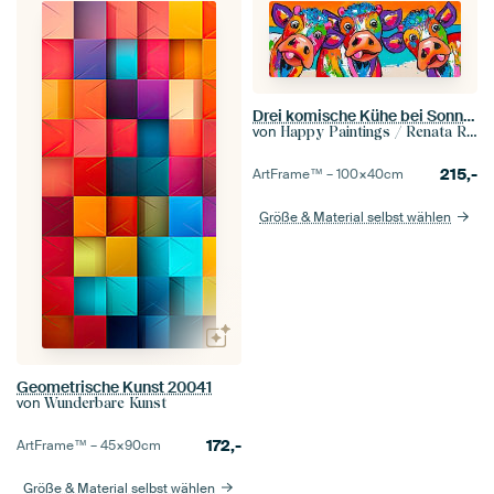
Drei komische Kühe bei Sonnenuntergang
von
Happy Paintings / Renata Rolefes Art
215,-
ArtFrame™ –
100×40
cm
Größe & Material selbst wählen
Geometrische Kunst 20041
von
Wunderbare Kunst
172,-
ArtFrame™ –
45×90
cm
Größe & Material selbst wählen