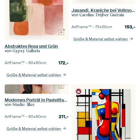
Japandi, Kraniche bei Vollmond
von
Caroline Drijber Guérain
153,-
ArtFrame™ –
75×50
cm
Größe & Material selbst wählen
Abstraktes Rosa und Grün
von
Gypsy Galleria
172,-
ArtFrame™ –
60×80
cm
Größe & Material selbst wählen
Modernes Porträt in Pastellfarben
von
Studio Allee
211,-
ArtFrame™ –
60×80
cm
Größe & Material selbst wählen