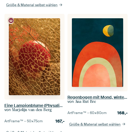
Größe & Material selbst wählen
Regenbogen mit Mond, winterlich
von
Ana Rut Bre
Eine Lampionblume (Physalis) im warmen goldenen Licht
von
Marjolijn van den Berg
168,-
ArtFrame™ –
60×80
cm
167,-
ArtFrame™ –
50×75
cm
Größe & Material selbst wählen