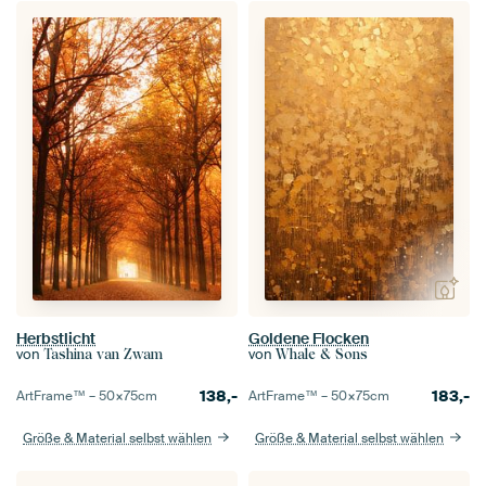
Herbstlicht
Goldene Flocken
von
von
Tashina van Zwam
Whale & Sons
138,-
183,-
ArtFrame™ –
50×75
cm
ArtFrame™ –
50×75
cm
Größe & Material selbst wählen
Größe & Material selbst wählen