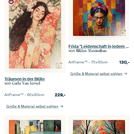
Frida "Leidenschaft in jedem Detail"
von
Niklas Maximilian
130,-
ArtFrame™ –
70×50
cm
Größe & Material selbst wählen
Träumen in der Blüte
von
Carla Van Iersel
229,-
ArtFrame™ –
60×80
cm
Größe & Material selbst wählen