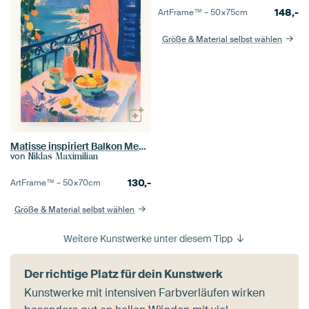
148,-
ArtFrame™ –
50×75
cm
Größe & Material selbst wählen
Matisse inspiriert Balkon Meer Zitronen Gouache
von
Niklas Maximilian
130,-
ArtFrame™ –
50×70
cm
Größe & Material selbst wählen
Weitere Kunstwerke unter diesem Tipp
Der richtige Platz für dein Kunstwerk
Kunstwerke mit intensiven Farbverläufen wirken