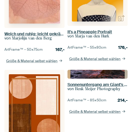
It's a Pineapple Portrait
Weich und ruhig: leicht gekräuselte Blätter
von
Marja van den Hurk
von
Marjolijn van den Berg
176,-
ArtFrame™ –
55×80
cm
167,-
ArtFrame™ –
50×75
cm
Größe & Material selbst wählen
Größe & Material selbst wählen
Sonnenuntergang am Giant's Causeway, Nordirland
von
Henk Meijer Photography
214,-
ArtFrame™ –
85×50
cm
Größe & Material selbst wählen