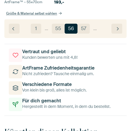
193,-
ArtFrame™ –
55×70
cm
Größe & Material selbst wählen
1
…
55
56
57
…
Vertraut und geliebt
Kunden bewerten uns mit 4,8!
ArtFrame Zufriedenheitsgarantie
Nicht zufrieden? Tausche einmalig um.
Verschiedene Formate
Von klein bis groß, alles ist möglich.
Für dich gemacht
Hergestellt in dem Moment, in dem du bestellst.