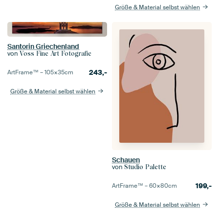
Größe & Material selbst wählen
Santorin Griechenland
von
Voss Fine Art Fotografie
243,-
ArtFrame™ –
105×35
cm
Größe & Material selbst wählen
Schauen
von
Studio Palette
199,-
ArtFrame™ –
60×80
cm
Größe & Material selbst wählen