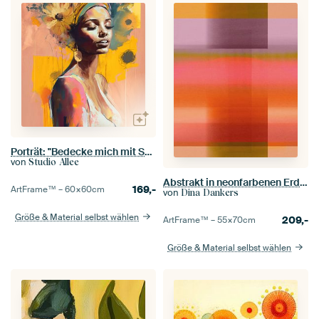
Porträt: "Bedecke mich mit Sonnenschein"
von
Studio Allee
Abstrakt in neonfarbenen Erdtönen. Rosa, orange, grün, lila
169,-
ArtFrame™ –
60×60
cm
von
Dina Dankers
Größe & Material selbst wählen
209,-
ArtFrame™ –
55×70
cm
Größe & Material selbst wählen