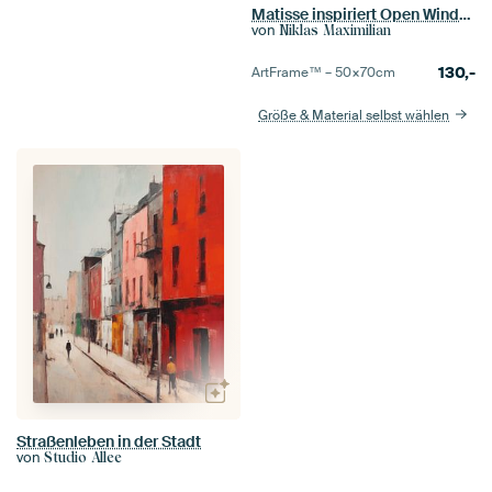
Matisse inspiriert Open Window
von
Niklas Maximilian
130,-
ArtFrame™ –
50×70
cm
Größe & Material selbst wählen
Straßenleben in der Stadt
von
Studio Allee