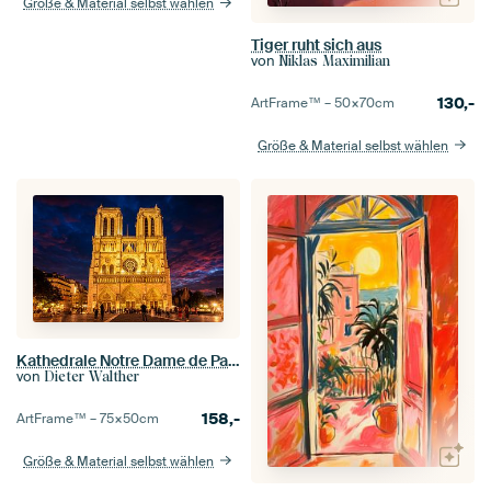
Größe & Material selbst wählen
Tiger ruht sich aus
von
Niklas Maximilian
130,-
ArtFrame™ –
50×70
cm
Größe & Material selbst wählen
Kathedrale Notre Dame de Paris am Ufer der Seine bei Nacht in Paris Frankreich
von
Dieter Walther
158,-
ArtFrame™ –
75×50
cm
Größe & Material selbst wählen