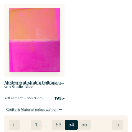
Moderne abstrakte hellrosa und terra
von
Studio Allee
193,-
ArtFrame™ –
55×70
cm
Größe & Material selbst wählen
1
…
53
54
55
…