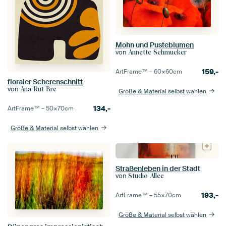
Mohn und Pusteblumen
von
Annette Schmucker
159,-
ArtFrame™ –
60×60
cm
floraler Scherenschnitt
von
Ana Rut Bre
Größe & Material selbst wählen
134,-
ArtFrame™ –
50×70
cm
Größe & Material selbst wählen
Straßenleben in der Stadt
von
Studio Allee
193,-
ArtFrame™ –
55×70
cm
Größe & Material selbst wählen