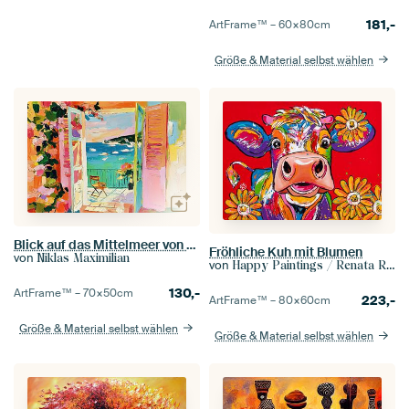
181,-
ArtFrame™ –
60×80
cm
Größe & Material selbst wählen
Blick auf das Mittelmeer von der Terrasse
Fröhliche Kuh mit Blumen
von
Niklas Maximilian
von
Happy Paintings / Renata Rolefes Art
130,-
ArtFrame™ –
70×50
cm
223,-
ArtFrame™ –
80×60
cm
Größe & Material selbst wählen
Größe & Material selbst wählen