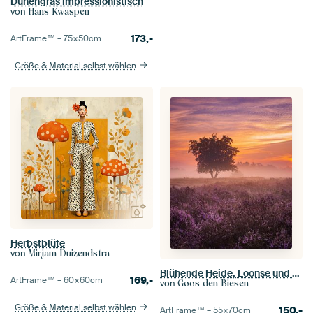
Dünengras impressionistisch
von
Hans Kwaspen
173,-
ArtFrame™ –
75×50
cm
Größe & Material selbst wählen
Herbstblüte
von
Mirjam Duizendstra
Blühende Heide, Loonse und Drunense Dünen
169,-
ArtFrame™ –
60×60
cm
von
Goos den Biesen
Größe & Material selbst wählen
150,-
ArtFrame™ –
55×70
cm