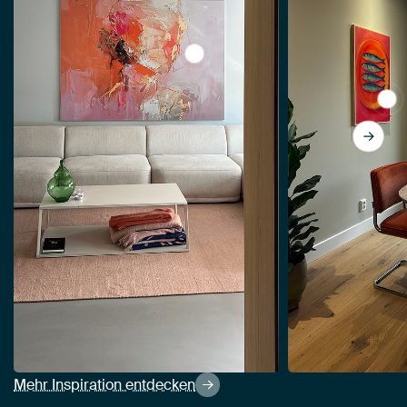
View Porträt minimalistische Ma
View
Mehr Inspiration entdecken