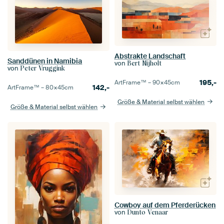
Abstrakte Landschaft
Sanddünen in Namibia
von
Bert Nijholt
von
Peter Vruggink
195,-
ArtFrame™ –
90×45
cm
142,-
ArtFrame™ –
80×45
cm
Größe & Material selbst wählen
Größe & Material selbst wählen
Cowboy auf dem Pferderücken
von
Dunto Venaar