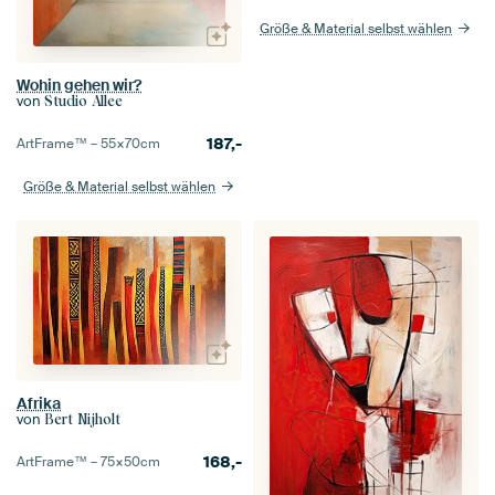
Größe & Material selbst wählen
Wohin gehen wir?
von
Studio Allee
187,-
ArtFrame™ –
55×70
cm
Größe & Material selbst wählen
Afrika
von
Bert Nijholt
168,-
ArtFrame™ –
75×50
cm