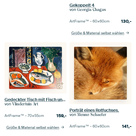
Gekoppelt 4
von
Georgia Chagas
130,-
ArtFrame™ –
60×60
cm
Größe & Material selbst wählen
Gedeckter Tisch mit Fisch und Zitronen
von
Vlindertuin-Art
Porträt eines Rotfuchses.
von
Menno Schaefer
159,-
ArtFrame™ –
70×55
cm
141,-
ArtFrame™ –
60×60
cm
Größe & Material selbst wählen