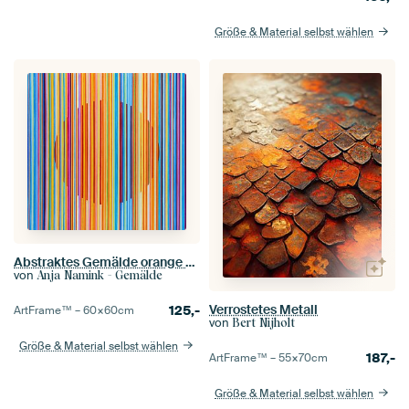
Größe & Material selbst wählen
Abstraktes Gemälde orange blau gestreift
von
Anja Namink - Gemälde
Verrostetes Metall
125,-
ArtFrame™ –
60×60
cm
von
Bert Nijholt
Größe & Material selbst wählen
187,-
ArtFrame™ –
55×70
cm
Größe & Material selbst wählen