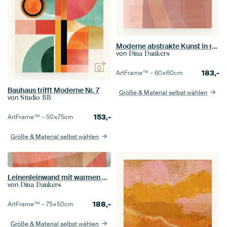
Moderne abstrakte Kunst in rosa terra und beige
von
Dina Dankers
183,-
ArtFrame™ –
60×60
cm
Bauhaus trifft Moderne Nr. 7
Größe & Material selbst wählen
von
Studio BB
153,-
ArtFrame™ –
50×75
cm
Größe & Material selbst wählen
Leinenleinwand mit warmen Pastelltönen
von
Dina Dankers
188,-
ArtFrame™ –
75×50
cm
Größe & Material selbst wählen