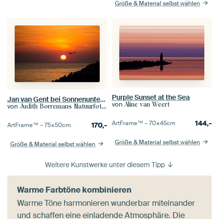
Größe & Material selbst wählen
Purple Sunset at the Sea
Jan van Gent bei Sonnenuntergang
von
Aline van Weert
von
Judith Borremans Natuurfotografie
144,-
ArtFrame™ –
70×45
cm
170,-
ArtFrame™ –
75×50
cm
Größe & Material selbst wählen
Größe & Material selbst wählen
Weitere Kunstwerke unter diesem Tipp
Warme Farbtöne kombinieren
Warme Töne harmonieren wunderbar miteinander
und schaffen eine einladende Atmosphäre. Die