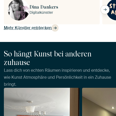
Dina Dankers
Digitalkünstler
Mehr Künstler entdecken
So hängt Kunst bei anderen
zuhause
Lass dich von echten Räumen inspirieren und entdecke,
wie Kunst Atmosphäre und Persönlichkeit in ein Zuhause
bringt.