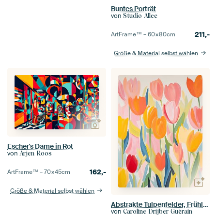
Buntes Porträt
von
Studio Allee
211,-
ArtFrame™ –
60×80
cm
Größe & Material selbst wählen
Escher's Dame in Rot
von
Arjen Roos
162,-
ArtFrame™ –
70×45
cm
Größe & Material selbst wählen
Abstrakte Tulpenfelder, Frühlingsgefühle
von
Caroline Drijber Guérain