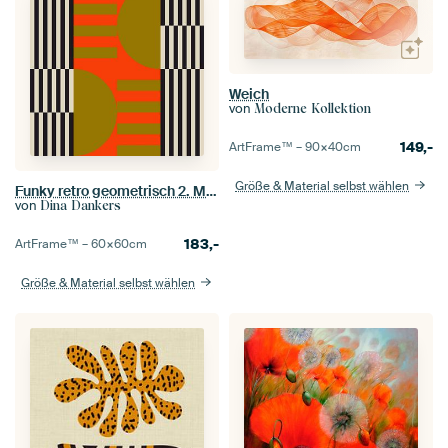
Weich
von
Moderne Kollektion
149,-
ArtFrame™ –
90×40
cm
Größe & Material selbst wählen
Funky retro geometrisch 2. Moderne abstrakte Kunst in hellen Farben.
von
Dina Dankers
183,-
ArtFrame™ –
60×60
cm
Größe & Material selbst wählen