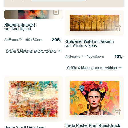
Blumen abstrakt
von
Bert Nijholt
205,-
ArtFrame™ –
60×80
cm
Goldener Wald mit Vögeln
von
Whale & Sons
Größe & Material selbst wählen
191,-
ArtFrame™ –
105×35
cm
Größe & Material selbst wählen
Frida Poster Print Kunstdruck
Bunte Stadt Den Haag