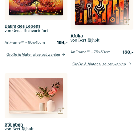
Baum des Lebens
von
Gena Theheartofart
Afrika
von
Bert Nijholt
154,-
ArtFrame™ –
90×45
cm
168,-
ArtFrame™ –
75×50
cm
Größe & Material selbst wählen
Größe & Material selbst wählen
Stilleben
von
Bert Nijholt