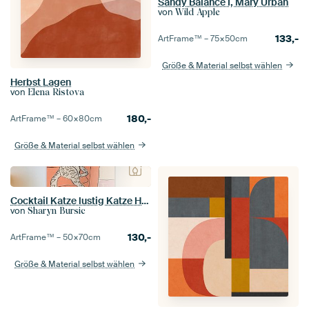
Sandy Balance I, Mary Urban
von
Wild Apple
133,-
ArtFrame™ –
75×50
cm
Größe & Material selbst wählen
Herbst Lagen
von
Elena Ristova
180,-
ArtFrame™ –
60×80
cm
Größe & Material selbst wählen
Cocktail Katze lustig Katze Humor lustig trinken Katze
von
Sharyn Bursic
130,-
ArtFrame™ –
50×70
cm
Größe & Material selbst wählen