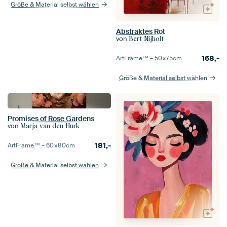
Größe & Material selbst wählen
Abstraktes Rot
von
Bert Nijholt
168,-
ArtFrame™ –
50×75
cm
Größe & Material selbst wählen
Promises of Rose Gardens
von
Marja van den Hurk
181,-
ArtFrame™ –
60×80
cm
Größe & Material selbst wählen