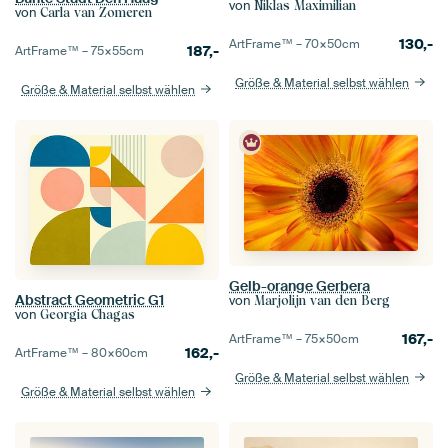
von
Niklas Maximilian
von
Carla van Zomeren
130,-
ArtFrame™ –
70×50
cm
187,-
ArtFrame™ –
75×55
cm
Größe & Material selbst wählen
Größe & Material selbst wählen
Gelb-orange Gerbera
Abstract Geometric G1
von
Marjolijn van den Berg
von
Georgia Chagas
167,-
ArtFrame™ –
75×50
cm
162,-
ArtFrame™ –
80×60
cm
Größe & Material selbst wählen
Größe & Material selbst wählen