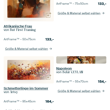
133,-
ArtFrame™ –
75×50
cm
Größe & Material selbst wählen
Afrikanische Frau
von
But First Framing
133,-
ArtFrame™ –
50×75
cm
Größe & Material selbst wählen
Napoleon
von
Bekir CEYLAN
154,-
ArtFrame™ –
55×70
cm
Schmetterlinge im Sommer
Größe & Material selbst wählen
von
Artsy
164,-
ArtFrame™ –
95×45
cm