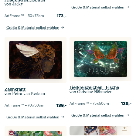
von
Jacky
Größe & Material selbst wählen
173,-
ArtFrame™ –
50×75
cm
Größe & Material selbst wählen
Tierkreiszeichen - Fische
Zahnkranz
von
Christine Nöhmeier
von
Petra van Berkum
135,-
ArtFrame™ –
75×50
cm
139,-
ArtFrame™ –
70×50
cm
Größe & Material selbst wählen
Größe & Material selbst wählen