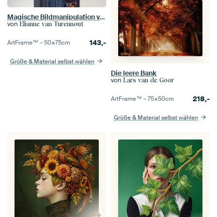
Magische Bildmanipulation von Utrecht bei Nacht: Bezaubernde Kinderzimmerdekoration
von
Elianne van Turennout
143,-
ArtFrame™ –
50×75
cm
Größe & Material selbst wählen
Die leere Bank
von
Lars van de Goor
218,-
ArtFrame™ –
75×50
cm
Größe & Material selbst wählen