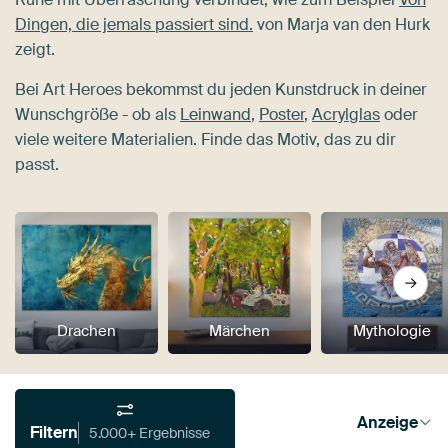
Dingen, die jemals passiert sind.
von Marja van den Hurk
zeigt.
Bei Art Heroes bekommst du jeden Kunstdruck in deiner
Wunschgröße - ob als
Leinwand
,
Poster
,
Acrylglas
oder
viele weitere Materialien. Finde das Motiv, das zu dir
passt.
Drachen
Märchen
Mythologie
Anzeige
Filtern
5.000+ Ergebnisse