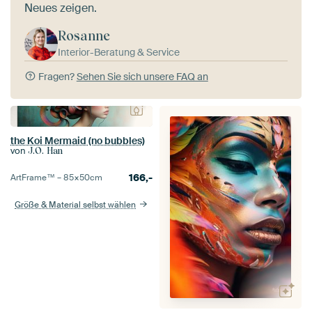
Neues zeigen.
Rosanne
Interior-Beratung & Service
Fragen?
Sehen Sie sich unsere FAQ an
the Koi Mermaid (no bubbles)
von
J.O. Han
166,-
ArtFrame™ –
85×50
cm
Größe & Material selbst wählen