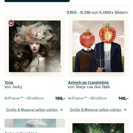
9.169
-
9.216
von
5.000+
Bildern.
Tess
American Gardening
von
von
Jacky
Marja van den Hurk
169,-
146,-
ArtFrame™ –
60×60
cm
ArtFrame™ –
60×60
cm
Größe & Material selbst wählen
Größe & Material selbst wählen