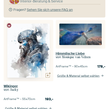
Interior-Beratung & Service
Fragen?
Sehen Sie sich unsere FAQ an
Himmlische Liebe
von
Monique van Velzen
178,-
ArtFrame™ –
90×45
cm
Größe & Material selbst wählen
Wikinger
von
Jacky
193,-
ArtFrame™ –
55×70
cm
Größe & Material selbst wählen