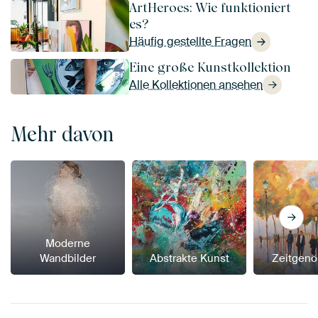
ArtHeroes: Wie funktioniert
es?
Häufig gestellte Fragen
Eine große Kunstkollektion
Alle Kollektionen ansehen
Mehr davon
Moderne
Wandbilder
Abstrakte Kunst
Zeitgenö