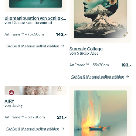
Bildmanipulation von Schildkröte mit Insel - Fantasy Art inspiriert von balinesischer Mythologie
von
Elianne van Turennout
143,-
ArtFrame™ –
75×50
cm
Größe & Material selbst wählen
Surreale Collage
von
Studio Allee
193,-
ArtFrame™ –
55×70
cm
Größe & Material selbst wählen
AIRY
von
Jacky
211,-
ArtFrame™ –
60×80
cm
Größe & Material selbst wählen