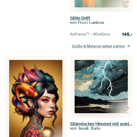
Stille Drift
von
Preet Lambon
145,-
ArtFrame™ –
60×60
cm
Größe & Material selbst wählen
Stürmischer Himmel mit goldenem Blitzschlag
von
Anouk Maria