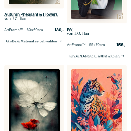
Autumn Pheasant & Flowers
von
J.O. Han
Ivy
139,-
ArtFrame™ –
60×60
cm
von
J.O. Han
Größe & Material selbst wählen
158,-
ArtFrame™ –
55×70
cm
Größe & Material selbst wählen