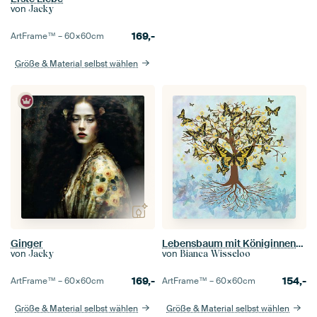
von
Jacky
169,-
ArtFrame™ –
60×60
cm
Größe & Material selbst wählen
Ginger
Lebensbaum mit Königinnenseiten
von
von
Jacky
Bianca Wisseloo
169,-
154,-
ArtFrame™ –
60×60
cm
ArtFrame™ –
60×60
cm
Größe & Material selbst wählen
Größe & Material selbst wählen