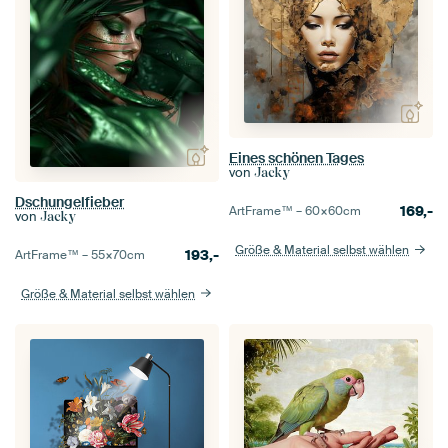
Eines schönen Tages
von
Jacky
Dschungelfieber
169,-
ArtFrame™ –
60×60
cm
von
Jacky
Größe & Material selbst wählen
193,-
ArtFrame™ –
55×70
cm
Größe & Material selbst wählen