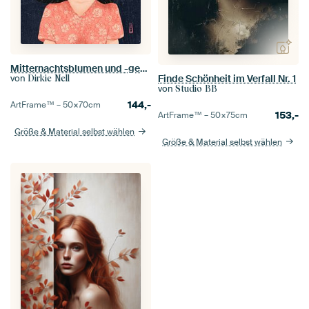
Mitternachtsblumen und -gedanken
Finde Schönheit im Verfall Nr. 1
von
Dirkie Nell
von
Studio BB
144,-
ArtFrame™ –
50×70
cm
153,-
ArtFrame™ –
50×75
cm
Größe & Material selbst wählen
Größe & Material selbst wählen