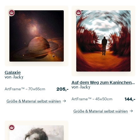
Galaxie
von
Jacky
Auf dem Weg zum Kaninchenbau
von
Jacky
205,-
ArtFrame™ –
70×65
cm
144,-
ArtFrame™ –
45×50
cm
Größe & Material selbst wählen
Größe & Material selbst wählen