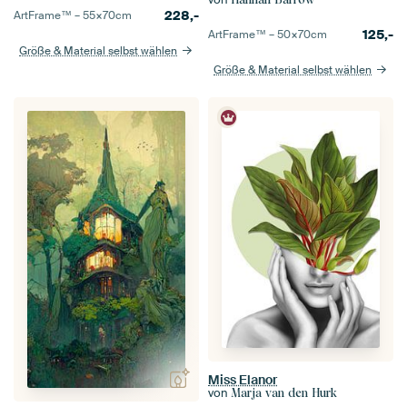
228,-
ArtFrame™ –
55×70
cm
125,-
ArtFrame™ –
50×70
cm
Größe & Material selbst wählen
Größe & Material selbst wählen
Miss Elanor
von
Marja van den Hurk