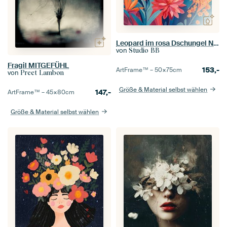
Leopard im rosa Dschungel Nr. 1
von
Studio BB
Fragil MITGEFÜHL
153,-
ArtFrame™ –
50×75
cm
von
Preet Lambon
Größe & Material selbst wählen
147,-
ArtFrame™ –
45×80
cm
Größe & Material selbst wählen