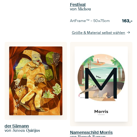
Festival
von
Michou
163,-
ArtFrame™ –
50×75
cm
Größe & Material selbst wählen
der Sämann
von
Jeroen Quirijns
Namensschild Morris
von
Hannah Barrow