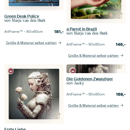
Green Desk Policy
von
Marja van den Hurk
a Parrot in Brazil
181,-
ArtFrame™ –
80×60
cm
von
Marja van den Hurk
Größe & Material selbst wählen
146,-
ArtFrame™ –
60×60
cm
Größe & Material selbst wählen
Die Goldenen Zwanziger
von
Jacky
169,-
ArtFrame™ –
60×60
cm
Größe & Material selbst wählen
Erste Liebe