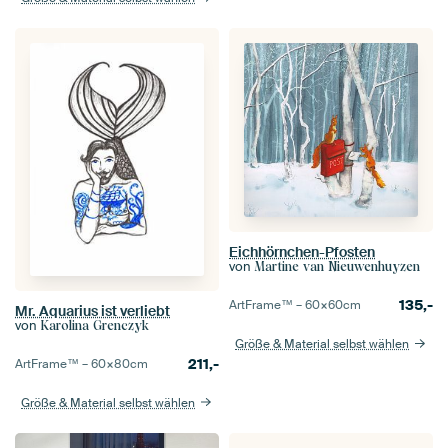
Eichhörnchen-Pfosten
von
Martine van Nieuwenhuyzen
135,-
ArtFrame™ –
60×60
cm
Mr. Aquarius ist verliebt
von
Karolina Grenczyk
Größe & Material selbst wählen
211,-
ArtFrame™ –
60×80
cm
Größe & Material selbst wählen