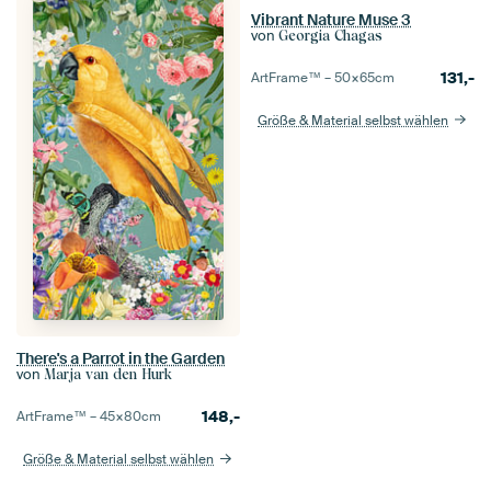
Vibrant Nature Muse 3
von
Georgia Chagas
131,-
ArtFrame™ –
50×65
cm
Größe & Material selbst wählen
There's a Parrot in the Garden
von
Marja van den Hurk
148,-
ArtFrame™ –
45×80
cm
Größe & Material selbst wählen