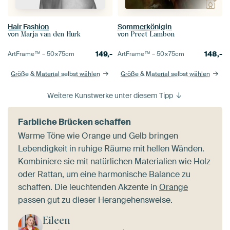
Hair Fashion
Sommerkönigin
von
von
Marja van den Hurk
Preet Lambon
149,-
148,-
ArtFrame™ –
50×75
cm
ArtFrame™ –
50×75
cm
Größe & Material selbst wählen
Größe & Material selbst wählen
Weitere Kunstwerke unter diesem Tipp
Farbliche Brücken schaffen
Warme Töne wie Orange und Gelb bringen
Lebendigkeit in ruhige Räume mit hellen Wänden.
Kombiniere sie mit natürlichen Materialien wie Holz
oder Rattan, um eine harmonische Balance zu
schaffen. Die leuchtenden Akzente in
Orange
passen gut zu dieser Herangehensweise.
Eileen