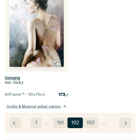
Senang
von
Jacky
173,-
ArtFrame™ –
50×75
cm
Größe & Material selbst wählen
1
…
191
192
193
…