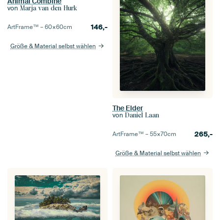
Animal Combiné
von
Marja van den Hurk
146,-
ArtFrame™ –
60×60
cm
Größe & Material selbst wählen
The Elder
von
Daniel Laan
265,-
ArtFrame™ –
55×70
cm
Größe & Material selbst wählen