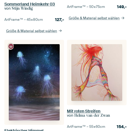
Sommerland Heimkehr 03
149,-
ArtFrame™ –
50×75
cm
von
Stijn Windig
Größe & Material selbst wählen
127,-
ArtFrame™ –
45×80
cm
Größe & Material selbst wählen
Mit roten Streifen
von
Helma van der Zwan
154,-
ArtFrame™ –
55×60
cm
Elektrischer Himmel