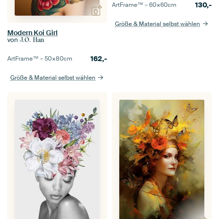
130,-
ArtFrame™ –
60×60
cm
Größe & Material selbst wählen
Modern Koi Girl
von
J.O. Han
162,-
ArtFrame™ –
50×80
cm
Größe & Material selbst wählen