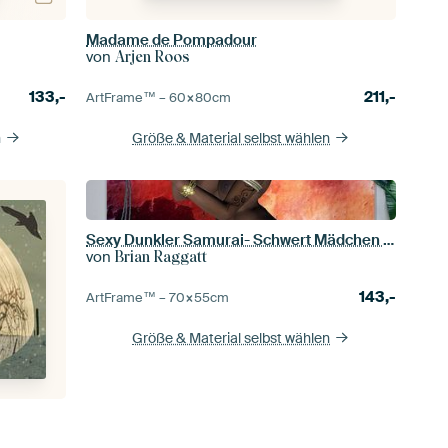
Madame de Pompadour
von
Arjen Roos
133,-
211,-
ArtFrame™ –
60×80
cm
n
Größe & Material selbst wählen
Sexy Dunkler Samurai- Schwert Mädchen nackt
von
Brian Raggatt
143,-
ArtFrame™ –
70×55
cm
Größe & Material selbst wählen