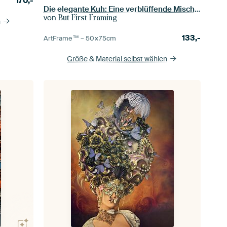
170,-
Die elegante Kuh: Eine verblüffende Mischung aus historischer Mode und Tierreich
von
But First Framing
n
133,-
ArtFrame™ –
50×75
cm
Größe & Material selbst wählen