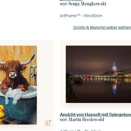
von
Sonja Mengkowski
ArtFrame™ –
60×80
cm
Größe & Material selbst wähle
von
Martin Bredewold