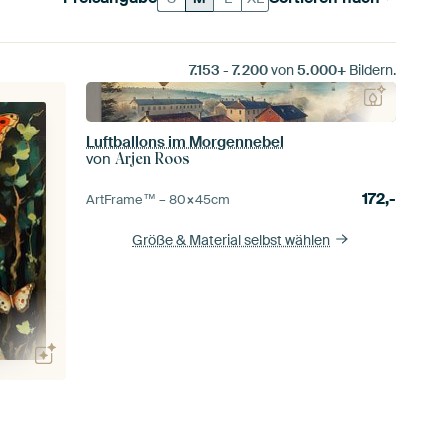
7.153
-
7.200
von
5.000+
Bildern.
Luftballons im Morgennebel
von
Arjen Roos
172,-
ArtFrame™ –
80×45
cm
Größe & Material selbst wählen