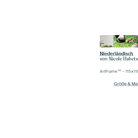
Niederländisch
von
Nicole Habet
ArtFrame™ –
115×11
Größe & Mat