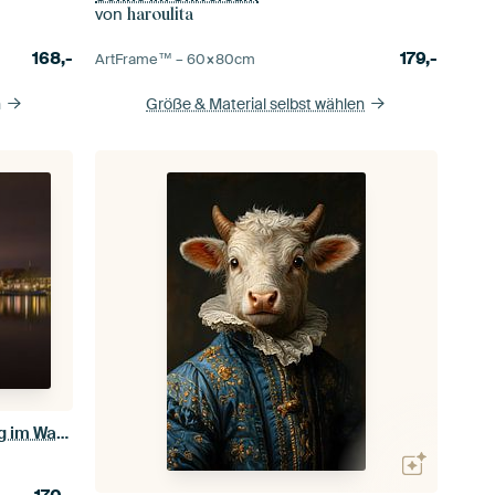
von
haroulita
168,-
179,-
ArtFrame™ –
60×80
cm
n
Größe & Material selbst wählen
Ansicht von Hasselt mit Spiegelung im Wasser HDR