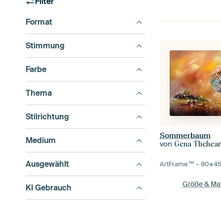
Filter
Format
Stimmung
Farbe
Thema
Stilrichtung
Sommerbaum
Medium
von
Gena Thehear
Ausgewählt
ArtFrame™ –
90×4
Größe & Mat
KI Gebrauch