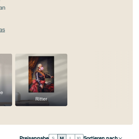
an
as
he
Ritter
Preisangabe
Sortieren nach
S
M
L
XL