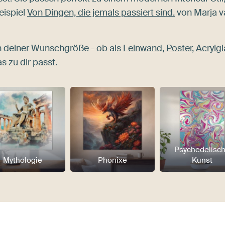
eispiel
Von Dingen, die jemals passiert sind.
von Marja v
n deiner Wunschgröße - ob als
Leinwand
,
Poster
,
Acrylgl
s zu dir passt.
Psychedelisc
Mythologie
Phönixe
Kunst