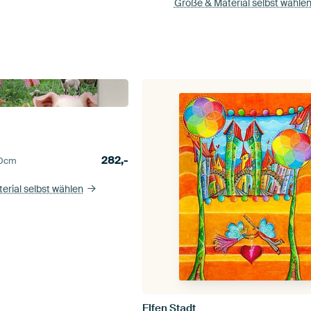
Größe & Material selbst wähle
s
282,-
0
cm
erial selbst wählen
Elfen Stadt