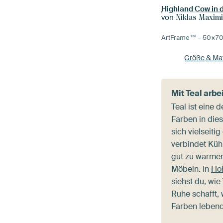
Highland Cow in
von
Niklas Maximi
ArtFrame™ –
50×7
Größe & Mat
Mit Teal arbe
Teal ist eine 
Farben in dies
sich vielseiti
verbindet Kühl
gut zu warmen
Möbeln. In
Ho
siehst du, wie
Ruhe schafft,
Farben lebend