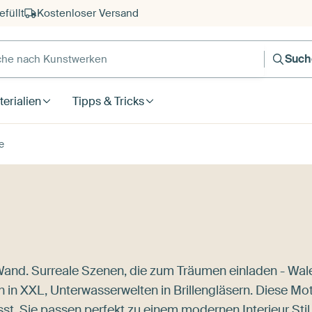
füllt
Kostenloser Versand
e nach Kunstwerken
Such
erialien
Tipps & Tricks
e
Wand. Surreale Szenen, die zum Träumen einladen - Wal
 XXL, Unterwasserwelten in Brillengläsern. Diese Mot
st. Sie passen perfekt zu einem modernen Interieur Stil