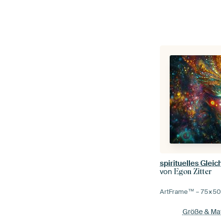
spirituelles Glei
von
Egon Zitter
ArtFrame™ –
75×5
Größe & Mat