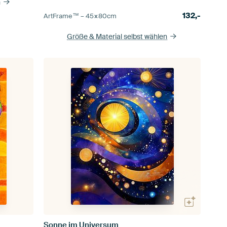
n
132,-
ArtFrame™ –
45×80
cm
Größe & Material selbst wählen
Sonne im Universum