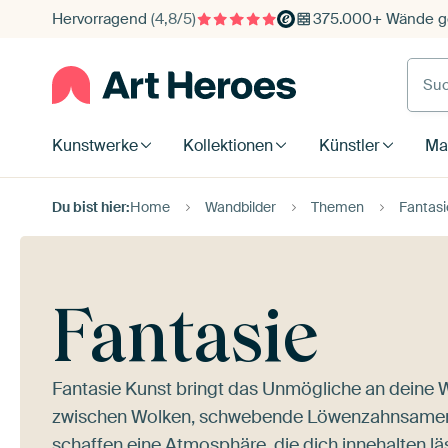
Hervorragend
(4,8/5)
375.000+ Wände ge
Such
Kunstwerke
Kollektionen
Künstler
Mat
Du bist hier:
Home
Wandbilder
Themen
Fantasi
Fantasie
Fantasie Kunst bringt das Unmögliche an deine 
zwischen Wolken, schwebende Löwenzahnsamen in
schaffen eine Atmosphäre, die dich innehalten läs