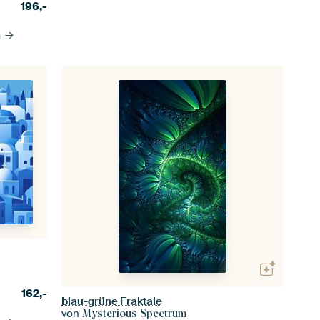
196,-
n
162,-
blau-grüne Fraktale
von
Mysterious Spectrum