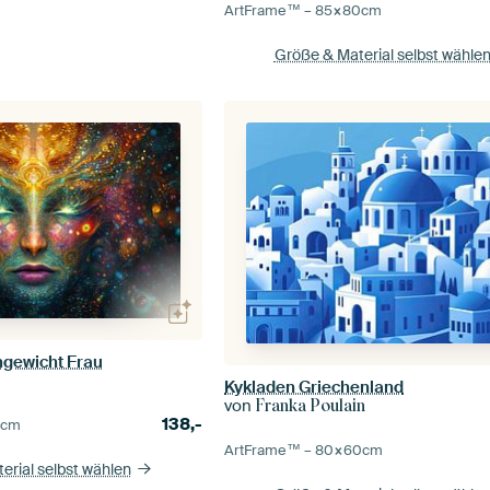
ArtFrame™ –
85×80
cm
Größe & Material selbst wähle
chgewicht Frau
Kykladen Griechenland
von
Franka Poulain
138,-
0
cm
ArtFrame™ –
80×60
cm
erial selbst wählen