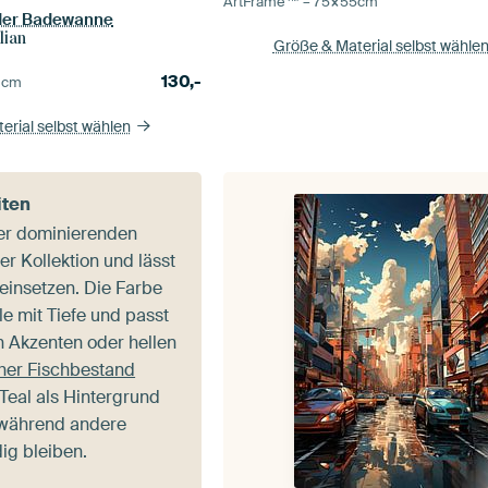
ArtFrame™ –
75×55
cm
 der Badewanne
lian
Größe & Material selbst wähle
130,-
0
cm
erial selbst wählen
iten
der dominierenden
er Kollektion und lässt
g einsetzen. Die Farbe
e mit Tiefe und passt
 Akzenten oder hellen
her Fischbestand
 Teal als Hintergrund
 während andere
ig bleiben.