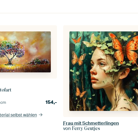
tofart
154,-
5
cm
erial selbst wählen
Frau mit Schmetterlingen
von
Ferry Geutjes