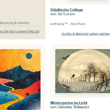
Städtische Collage
von
Art Lovers
-Beratung & Service
ArtFrame™ –
50×75
cm
n Sie sich unsere FAQ an
Größe & Material selbst wähle
Wintergarten im Licht
von
Christine Nöhmeier