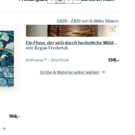
7.825
-
7.872
von
5.000+
Bildern.
Ein Fluss, der sich durch herbstliche Wälder schlängelt
von
Regan Frederick
138,-
ArtFrame™ –
55×70
cm
Größe & Material selbst wählen
169,-
n