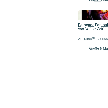
Größe & Mat
Blühende Fantas
von
Walter Zettl
ArtFrame™ –
75×55
Größe & Mat