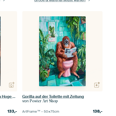
n
Größe & Material selbst wählen
Winterliches Wohlergehen auf dem Hoge der A
Gorilla auf der Toilette mit Zeitung
von
Poster Art Shop
133,-
138,-
ArtFrame™ –
50×75
cm