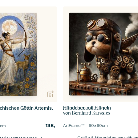
Hündchen mit Flügeln
chischen Göttin Artemis.
von
Bernhard Karssies
138,-
ArtFrame™ –
60×60
cm
5
cm