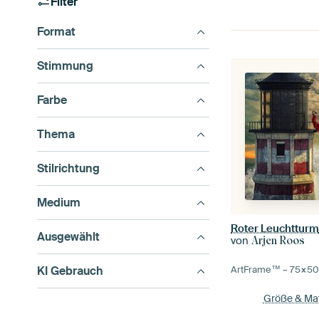
Filter
Format
Stimmung
Farbe
Thema
Stilrichtung
Medium
Roter Leuchttur
Ausgewählt
von
Arjen Roos
KI Gebrauch
ArtFrame™ –
75×5
Größe & Mat