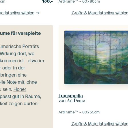
138,-
5
cm
ArtFrame™ –
60×80
cm
erial selbst wählen
Größe & Material selbst wähle
me für verspielte
äumerische Porträts
 Wirkung dort, wo
llkommen ist - etwa im
 oder in der
 bringen eine
lle Note mit, ohne
u sein.
Hoher
Transmedia
passt gut in Räume,
von
Art Demo
keit zeigen dürfen.
ArtFrame™ –
80×55
cm
Größe & Material selbst wähle