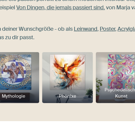
eispiel
Von Dingen, die jemals passiert sind.
von Marja v
n deiner Wunschgröße - ob als
Leinwand
,
Poster
,
Acrylgl
s zu dir passt.
Psychedelisc
Mythologie
Phönixe
Kunst