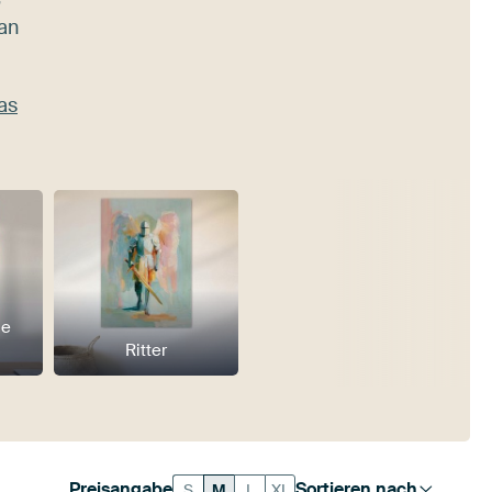
an
as
he
Ritter
Preisangabe
Sortieren nach
S
M
L
XL