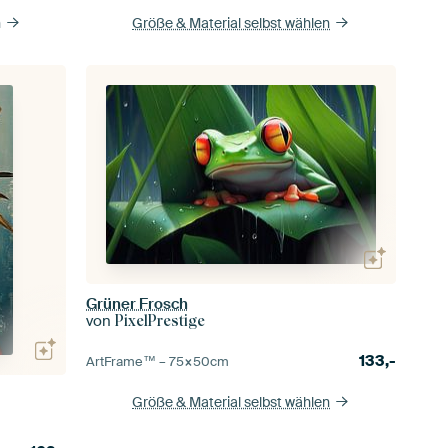
n
Größe & Material selbst wählen
Grüner Frosch
von
PixelPrestige
133,-
ArtFrame™ –
75×50
cm
Größe & Material selbst wählen