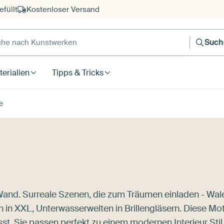
füllt
Kostenloser Versand
e nach Kunstwerken
Such
erialien
Tipps & Tricks
e
Wand. Surreale Szenen, die zum Träumen einladen - Wal
 XXL, Unterwasserwelten in Brillengläsern. Diese Mot
st. Sie passen perfekt zu einem modernen Interieur Stil