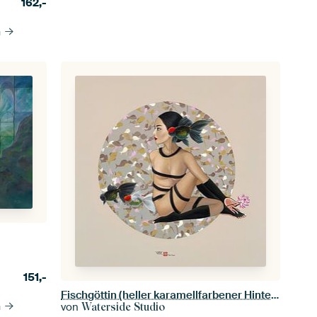
162,-
n
151,-
Fischgöttin (heller karamellfarbener Hintergrund)
von
n
Waterside Studio