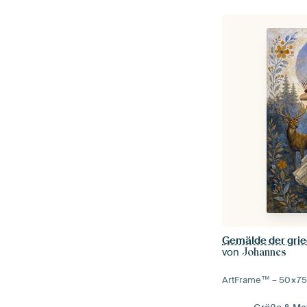
Gemälde der grie
von
Johannes
ArtFrame™ –
50×7