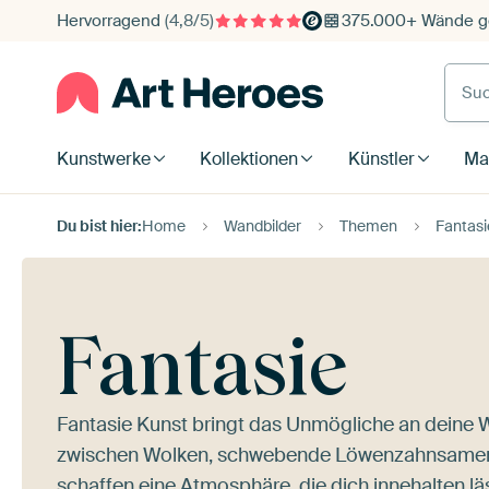
Hervorragend
(4,8/5)
375.000+ Wände ge
Such
Kunstwerke
Kollektionen
Künstler
Mat
Du bist hier:
Home
Wandbilder
Themen
Fantasi
Fantasie
Fantasie Kunst bringt das Unmögliche an deine 
zwischen Wolken, schwebende Löwenzahnsamen in
schaffen eine Atmosphäre, die dich innehalten läs