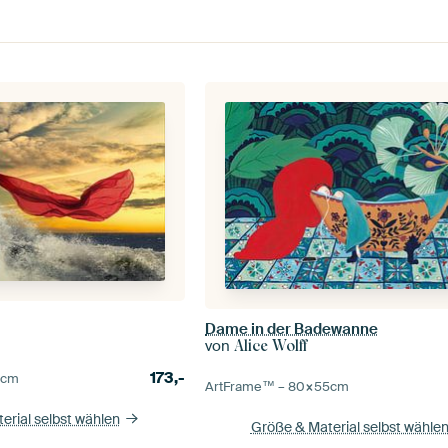
m
Dame in der Badewanne
von
Alice Wolff
173,-
0
cm
ArtFrame™ –
80×55
cm
erial selbst wählen
Größe & Material selbst wähle