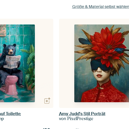
Größe & Material selbst wähle
auf Toilette
Amy Judd's Stil Porträt
von
op
PixelPrestige