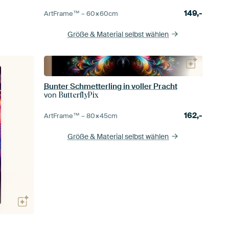
149,-
ArtFrame™ –
60×60
cm
Größe & Material selbst wählen
Bunter Schmetterling in voller Pracht
von
ButterflyPix
162,-
ArtFrame™ –
80×45
cm
Größe & Material selbst wählen