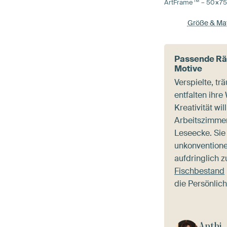
ArtFrame™ –
50×7
Größe & Mat
Passende Räu
Motive
Verspielte, tr
entfalten ihre
Kreativität wi
Arbeitszimmer
Leseecke. Sie
unkonventione
aufdringlich z
Fischbestand
die Persönlich
Anthi