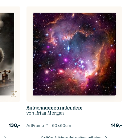
Aufgenommen unter dem
von
Brian Morgan
130,-
149,-
ArtFrame™ –
60×60
cm