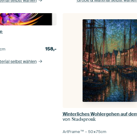
Größe & Material selbst wähle
erial selbst wählen
ie
158,-
cm
erial selbst wählen
von
Stadspronk
ArtFrame™ –
50×75
cm